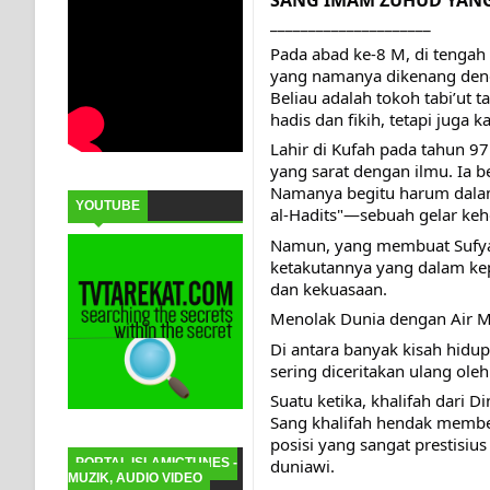
SANG IMAM ZUHUD YAN
_____________________
Pada abad ke-8 M, di tengah
yang namanya dikenang denga
Beliau adalah tokoh tabi’ut 
hadis dan fikih, tetapi juga
Lahir di Kufah pada tahun 97
yang sarat dengan ilmu. Ia b
Namanya begitu harum dalam 
YOUTUBE
al-Hadits"—sebuah gelar keho
Namun, yang membuat Sufyan
ketakutannya yang dalam ke
dan kekuasaan.
Menolak Dunia dengan Air M
Di antara banyak kisah hidu
sering diceritakan ulang ole
Suatu ketika, khalifah dari 
Sang khalifah hendak member
posisi yang sangat prestis
PORTAL ISLAMICTUNES -
duniawi.
MUZIK, AUDIO VIDEO