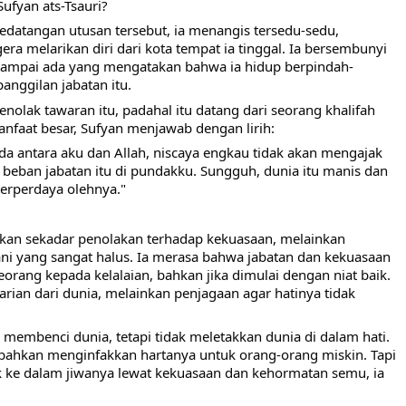
ufyan ats-Tsauri?
datangan utusan tersebut, ia menangis tersedu-sedu,
era melarikan diri dari kota tempat ia tinggal. Ia bersembunyi
 sampai ada yang mengatakan bahwa ia hidup berpindah-
anggilan jabatan itu.
nolak tawaran itu, padahal itu datang dari seorang khalifah
faat besar, Sufyan menjawab dengan lirih:
da antara aku dan Allah, niscaya engkau tidak akan mengajak
eban jabatan itu di pundakku. Sungguh, dunia itu manis dan
terperdaya olehnya."
 bukan sekadar penolakan terhadap kekuasaan, melainkan
ni yang sangat halus. Ia merasa bahwa jabatan dan kekuasaan
rang kepada kelalaian, bahkan jika dimulai dengan niat baik.
rian dari dunia, melainkan penjagaan agar hatinya tidak
membenci dunia, tetapi tidak meletakkan dunia di dalam hati.
, bahkan menginfakkan hartanya untuk orang-orang miskin. Tapi
 ke dalam jiwanya lewat kekuasaan dan kehormatan semu, ia