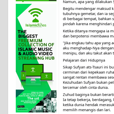
Namun, apa yang dilakukan S
Begitu mendengar maksud ke
tubuhnya gemetar, dan ia seg
di berbagai tempat, bahkan
pindah karena menghindari p
Ketika ditanya mengapa ia me
dan berpotensi membawa man
"Jika engkau tahu apa yang a
aku menghadap-Nya dengan b
menipu, dan aku takut akan 
Pelajaran dari Hidupnya
Sikap Sufyan ats-Tsauri ini
cerminan dari kepekaan ruha
sangat rentan membawa seseo
Kezuhudan Sufyan bukan pela
tercemar oleh cinta dunia.
Zuhud baginya bukan berarti 
Ia tetap bekerja, berdagang
ketika dunia hendak merasuk
memilih menangis dan lari.