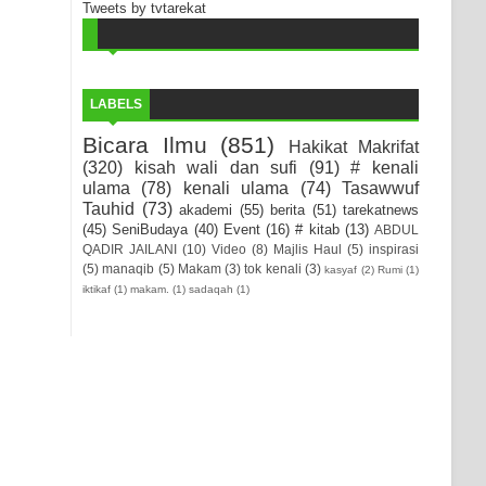
Tweets by tvtarekat
LABELS
Bicara Ilmu
(851)
Hakikat Makrifat
(320)
kisah wali dan sufi
(91)
# kenali
ulama
(78)
kenali ulama
(74)
Tasawwuf
Tauhid
(73)
akademi
(55)
berita
(51)
tarekatnews
(45)
SeniBudaya
(40)
Event
(16)
# kitab
(13)
ABDUL
QADIR JAILANI
(10)
Video
(8)
Majlis Haul
(5)
inspirasi
(5)
manaqib
(5)
Makam
(3)
tok kenali
(3)
kasyaf
(2)
Rumi
(1)
iktikaf
(1)
makam.
(1)
sadaqah
(1)