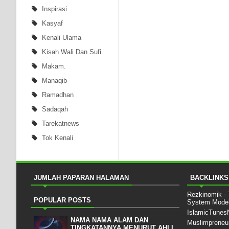
Inspirasi
Kasyaf
Kenali Ulama
Kisah Wali Dan Sufi
Makam.
Manaqib
Ramadhan
Sadaqah
Tarekatnews
Tok Kenali
JUMLAH PAPARAN HALAMAN
BACKLINKS
Rezkinomik -
POPULAR POSTS
System Mode
IslamicTune
NAMA NAMA ALAM DAN
Muslimpreneu
TINGKATANNYA MENURUT AHLI