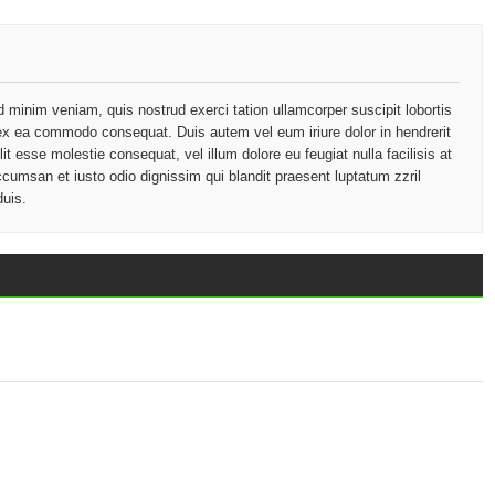
d minim veniam, quis nostrud exerci tation ullamcorper suscipit lobortis
p ex ea commodo consequat. Duis autem vel eum iriure dolor in hendrerit
lit esse molestie consequat, vel illum dolore eu feugiat nulla facilisis at
ccumsan et iusto odio dignissim qui blandit praesent luptatum zzril
duis.