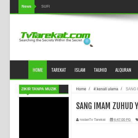
News
SUFI
Tertipu: Sehat dan Waktu Luang
HIKMAH AL-HIKAM IMAM IBNU ‘AṬĀ’ILLĀH - Peringkat-p
AHLI SUFFAH: GOLONGAN SUFI PERTAMA DI ZAMA
Integritas amanah.
HOME
TAREKAT
ISLAM
TAUHID
ALQURAN
WAHDATUL WUJUD (IBNU ARABI) DAN WAHDATUS S
Wusul kepada Allah
ZIKIR TANPA MUZIK
Home
/
# kenali ulama
/
SANG 
Hati dan dua sayap
SANG IMAM ZUHUD 
MUKASYAFAH MENURUT AHL AL-SUNNAH WAL JAMA'
roslanTv Tarekat
6:47:00 PG
SYARAHAN TINGKAT TINGGI TASAWWUF*
Syahadat… tapi belum benar-benar menyaksikan.