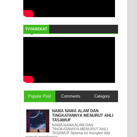
TVTAREKAT
Popular Post
Comments
Category
NAMA NAMA ALAM DAN
TINGKATANNYA MENURUT AHLI
TASAWUF
NAMA NAMA ALAM DAN
TINGKATANNYA MENURUT AHLI
TASAWUF Selama ini mungkin kita
pernah mendengar ...