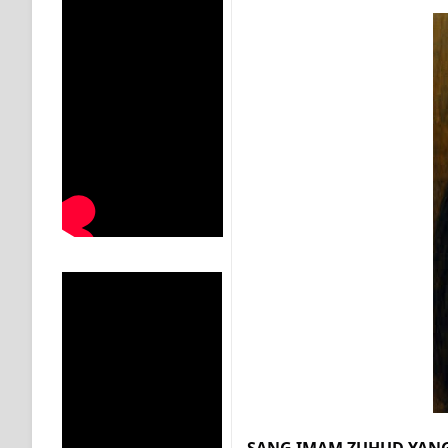
KISAH WALI SUFI, YANG BACAAN SURAT AL-FATIHA
SHAYKH TAREKAT ATAU TUKANG SIHIR? JANGAN
DI TANGAN MURSYID, CINTA MENEMUKAN JALAN P
RAWATAN TAREKAT: APABILA ALLAH MENYEMBUHKA
TASAWUF: BUKAN AJARAN PELIK, TETAPI JALAN M
"Kotoran Yang Paling Bahaya Bukan Pada Pakaian, Tet
Secara Biologis Manusia itu Sama, Dengan Tingkat K
WAHDATUL WUJUD, WAHDATU SYUHUD, DAN MANU
WAHDATUL WUJUD ITU APA..??