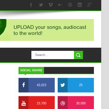
SOCIAL SHARE
43,023
25
23,700
30,000