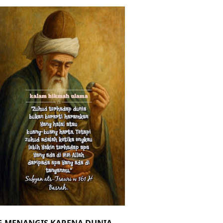
HNYA TIDAK FASIH. TAPI SINGA PUN TUNDUK PADANYA
 MUDAH TERPESONA, JANGAN JUGA MUDAH MENGHUKUM
ULANG
N HATI, JIWA TURUT MENJADI KUAT
EMBERSIHKAN HATI
api Pada Qalbi"
esadaran yang Berbeda
NGGALING KAWULA GUSTI