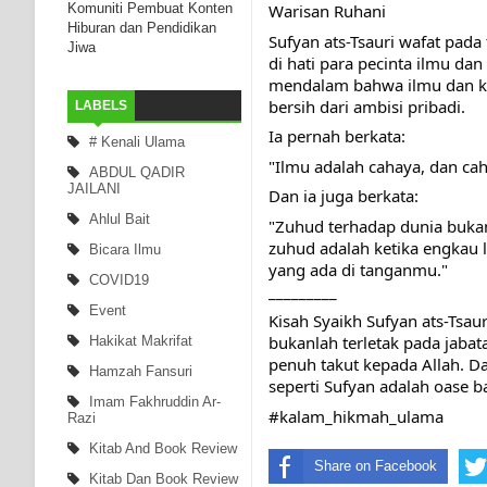
Komuniti Pembuat Konten
Warisan Ruhani
Hiburan dan Pendidikan
Sufyan ats-Tsauri wafat pad
Jiwa
di hati para pecinta ilmu da
mendalam bahwa ilmu dan ke
bersih dari ambisi pribadi.
LABELS
Ia pernah berkata:
# Kenali Ulama
"Ilmu adalah cahaya, dan cah
ABDUL QADIR
JAILANI
Dan ia juga berkata:
Ahlul Bait
"Zuhud terhadap dunia bukan
zuhud adalah ketika engkau l
Bicara Ilmu
yang ada di tanganmu."
COVID19
_________
Event
Kisah Syaikh Sufyan ats-Tsau
bukanlah terletak pada jabat
Hakikat Makrifat
penuh takut kepada Allah. D
Hamzah Fansuri
seperti Sufyan adalah oase b
Imam Fakhruddin Ar-
#kalam_hikmah_ulama
Razi
Kitab And Book Review
Share on Facebook
Kitab Dan Book Review