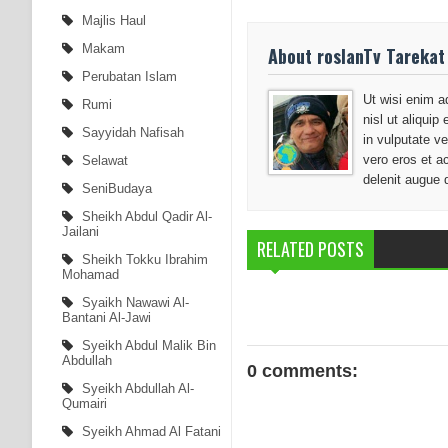
Majlis Haul
Makam
About roslanTv Tarekat
Perubatan Islam
Ut wisi enim a
Rumi
nisl ut aliqui
Sayyidah Nafisah
in vulputate ve
vero eros et a
Selawat
delenit augue 
SeniBudaya
Sheikh Abdul Qadir Al-
Jailani
RELATED POSTS
Sheikh Tokku Ibrahim
Mohamad
Syaikh Nawawi Al-
Bantani Al-Jawi
Syeikh Abdul Malik Bin
Abdullah
0 comments:
Syeikh Abdullah Al-
Qumairi
Syeikh Ahmad Al Fatani