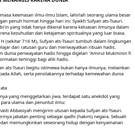
G MENANGIS KARENA DUNIA
 masa keemasan ilmu-ilmu Islam, lahirlah seorang ulama besar
n penuh hormat hingga hari ini: Syaikh Sufyan ats-Tsauri.
tabi’in yang tidak hanya dikenal karena keluasan ilmunya dalam
 karena kezuhudan dan ketajaman spiritualnya yang luar biasa.
 H (sekitar 716 M), Sufyan ats-Tsauri tumbuh dalam lingkungan
elajar dari ratusan guru dan meriwayatkan ribuan hadis.
dunia periwayatan hadis hingga digelari "Amirul Mukminin fi
rmatan tertinggi bagi ahli hadis.
 ats-Tsauri begitu istimewa bukan hanya ilmunya, melainkan
pada Allah, serta penolakannya terhadap kemewahan dunia
ata
pnya yang menggetarkan jiwa, terdapat satu anekdot yang
h para ulama dan penuntut ilmu:
Dinasti Abbasiyah mengirim utusan kepada Sufyan ats-Tsauri.
inya jabatan penting sebagai qadhi (hakim) negara. Sebuah
ius dan memungkinkan seseorang hidup dengan kenyamanan