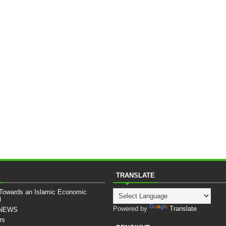
TRANSLATE
 Towards an Islamic Economic
l
Powered by
Translate
sNEWS
rs