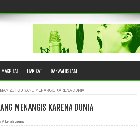
eringkat Zikir
N RASULULLAH SAW?
MAKRIFAT
HAKIKAT
DAKWAHISLAM
YUHUD (AHMAD SIRHINDI)
IMAM ZUHUD YANG MENANGIS KARENA DUNIA
YANG MENANGIS KARENA DUNIA
AH: BUKAN SEKADAR MELIHAT, TETAPI MENGENAL DIRI
# kenali ulama