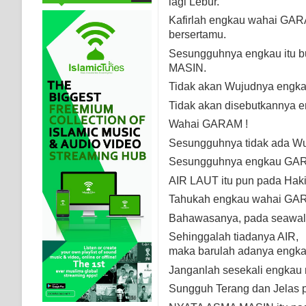
lagi Lebur.
Kafirlah engkau wahai GA
bersertamu.
Sesungguhnya engkau itu b
MASIN.
Tidak akan Wujudnya engk
Tidak akan disebutkannya e
Wahai GARAM !
Sesungguhnya tidak ada 
Sesungguhnya engkau GARA
AIR LAUT itu pun pada Haki
Tahukah engkau wahai GA
Bahawasanya, pada seawal-
Sehinggalah tiadanya AIR,
maka barulah adanya engk
Janganlah sesekali engkau
Sungguh Terang dan Jelas 