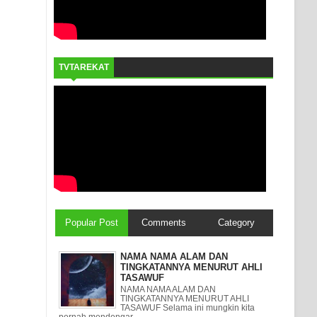
TVTAREKAT
Popular Post
Comments
Category
NAMA NAMA ALAM DAN
TINGKATANNYA MENURUT AHLI
TASAWUF
NAMA NAMA ALAM DAN
TINGKATANNYA MENURUT AHLI
TASAWUF Selama ini mungkin kita
pernah mendengar ...