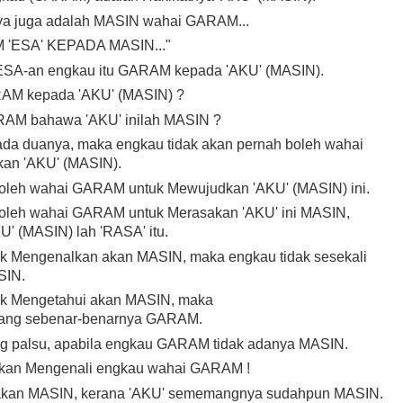
ya juga adalah MASIN wahai GARAM...
ESA' KEPADA MASIN..."
ESA-an engkau itu GARAM kepada 'AKU' (MASIN).
RAM kepada 'AKU' (MASIN) ?
RAM bahawa 'AKU' inilah MASIN ?
ada duanya, maka engkau tidak akan pernah boleh wahai
an 'AKU' (MASIN).
boleh wahai GARAM untuk Mewujudkan 'AKU' (MASIN) ini.
boleh wahai GARAM untuk Merasakan 'AKU' ini MASIN,
U' (MASIN) lah 'RASA' itu.
k Mengenalkan akan MASIN, maka engkau tidak sesekali
SIN.
ak Mengetahui akan MASIN, maka
ang sebenar-benarnya GARAM.
 palsu, apabila engkau GARAM tidak adanya MASIN.
akan Mengenali engkau wahai GARAM !
takan MASIN, kerana 'AKU' sememangnya sudahpun MASIN.