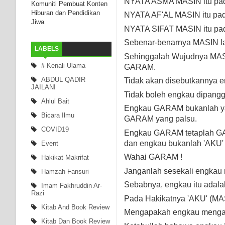
NYATA ASMA MASIN itu p
Komuniti Pembuat Konten
Hiburan dan Pendidikan
NYATA AF'AL MASIN itu p
Jiwa
NYATA SIFAT MASIN itu p
Sebenar-benarnya MASIN la
LABELS
Sehinggalah Wujudnya MAS
# Kenali Ulama
GARAM.
ABDUL QADIR
Tidak akan disebutkannya e
JAILANI
Tidak boleh engkau dipangg
Ahlul Bait
Engkau GARAM bukanlah ya
Bicara Ilmu
GARAM yang palsu.
COVID19
Engkau GARAM tetaplah 
dan engkau bukanlah 'AKU'
Event
Wahai GARAM !
Hakikat Makrifat
Janganlah sesekali engkau
Hamzah Fansuri
Sebabnya, engkau itu ada
Imam Fakhruddin Ar-
Razi
Pada Hakikatnya 'AKU' (M
Kitab And Book Review
Mengapakah engkau menga
Kitab Dan Book Review