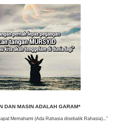
EMBERSIHKAN HATI
api Pada Qalbi"
esadaran yang Berbeda
NGGALING KAWULA GUSTI
eringkat Zikir
N DAN MASIN ADALAH GARAM*
N RASULULLAH SAW?
apat Memahami (Ada Rahasia disebalik Rahasia)..."