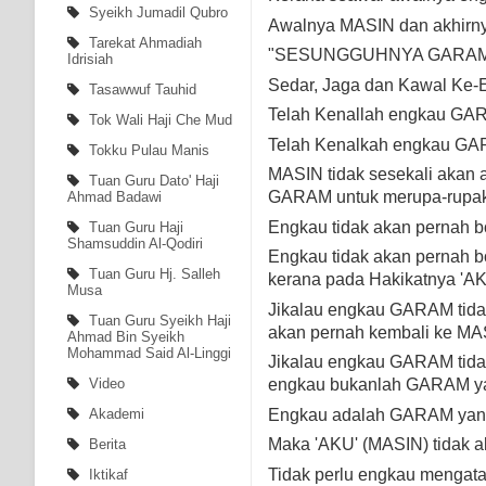
Syeikh Jumadil Qubro
Awalnya MASIN dan akhirn
Tarekat Ahmadiah
"SESUNGGUHNYA GARAM '
Idrisiah
Sedar, Jaga dan Kawal Ke-
Tasawwuf Tauhid
Telah Kenallah engkau GA
Tok Wali Haji Che Mud
Telah Kenalkah engkau GA
Tokku Pulau Manis
MASIN tidak sesekali akan 
Tuan Guru Dato' Haji
GARAM untuk merupa-rupak
Ahmad Badawi
Engkau tidak akan pernah 
Tuan Guru Haji
Shamsuddin Al-Qodiri
Engkau tidak akan pernah 
Tuan Guru Hj. Salleh
kerana pada Hakikatnya 'AK
Musa
Jikalau engkau GARAM tida
Tuan Guru Syeikh Haji
akan pernah kembali ke MA
Ahmad Bin Syeikh
Mohammad Said Al-Linggi
Jikalau engkau GARAM tid
Video
engkau bukanlah GARAM y
Engkau adalah GARAM yang
Akademi
Maka 'AKU' (MASIN) tidak 
Berita
Tidak perlu engkau menga
Iktikaf