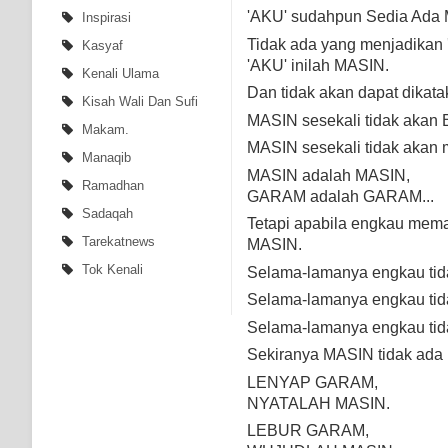
'AKU' sudahpun Sedia Ada 
Inspirasi
Tidak ada yang menjadikan 
Kasyaf
'AKU' inilah MASIN.
Kenali Ulama
Dan tidak akan dapat dika
Kisah Wali Dan Sufi
MASIN sesekali tidak aka
Makam.
MASIN sesekali tidak akan
Manaqib
MASIN adalah MASIN,
Ramadhan
GARAM adalah GARAM...
Sadaqah
Tetapi apabila engkau mem
Tarekatnews
MASIN.
Tok Kenali
Selama-lamanya engkau ti
Selama-lamanya engkau ti
Selama-lamanya engkau ti
Sekiranya MASIN tidak ad
LENYAP GARAM,
NYATALAH MASIN.
LEBUR GARAM,