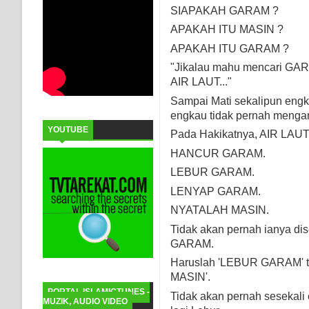
SIAPAKAH GARAM ?
APAKAH ITU MASIN ?
APAKAH ITU GARAM ?
"Jikalau mahu mencari GAR
AIR LAUT..."
Sampai Mati sekalipun engk
engkau tidak pernah menga
YOUTUBE
Pada Hakikatnya, AIR LAUT
HANCUR GARAM.
LEBUR GARAM.
LENYAP GARAM.
NYATALAH MASIN.
Tidak akan pernah ianya d
GARAM.
Haruslah 'LEBUR GARAM' t
MASIN'.
PORTAL ISLAMICTUNES -
Tidak akan pernah seseka
MUZIK, AUDIO VIDEO