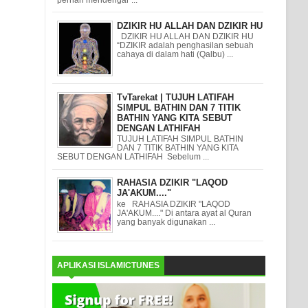
DZIKIR HU ALLAH DAN DZIKIR HU
DZIKIR HU ALLAH DAN DZIKIR HU
“DZIKIR adalah penghasilan sebuah
cahaya di dalam hati (Qalbu) ...
TvTarekat | TUJUH LATIFAH
SIMPUL BATHIN DAN 7 TITIK
BATHIN YANG KITA SEBUT
DENGAN LATHIFAH
TUJUH LATIFAH SIMPUL BATHIN
DAN 7 TITIK BATHIN YANG KITA
SEBUT DENGAN LATHIFAH Sebelum ...
RAHASIA DZIKIR "LAQOD
JA'AKUM...."
ke RAHASIA DZIKIR "LAQOD
JA'AKUM...." Di antara ayat al Quran
yang banyak digunakan ...
APLIKASI ISLAMICTUNES