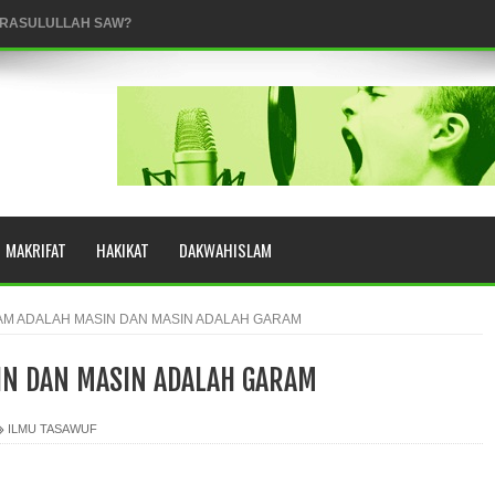
YUHUD (AHMAD SIRHINDI)
AH: BUKAN SEKADAR MELIHAT, TETAPI MENGENAL DIRI
MAKRIFAT
HAKIKAT
DAKWAHISLAM
M ADALAH MASIN DAN MASIN ADALAH GARAM
HNYA TIDAK FASIH. TAPI SINGA PUN TUNDUK PADANYA
IN DAN MASIN ADALAH GARAM
 MUDAH TERPESONA, JANGAN JUGA MUDAH MENGHUKUM
ILMU TASAWUF
ULANG
N HATI, JIWA TURUT MENJADI KUAT