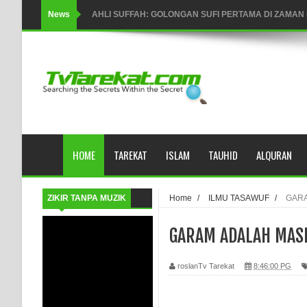
News
Integritas amanah.
WAHDATUL WUJUD (IBNU ARABI) DAN WAHDATUS S
Wusul kepada Allah
Hati dan dua sayap
MUKASYAFAH MENURUT AHL AL-SUNNAH WAL JAMA'
HOME
TAREKAT
ISLAM
TAUHID
ALQURAN
SYARAHAN TINGKAT TINGGI TASAWWUF*
Syahadat… tapi belum benar-benar menyaksikan.
ZIKIR TANPA MUZIK
Home
/
ILMU TASAWUF
/
GARA
KISAH WALI SUFI, YANG BACAAN SURAT AL-FATIHA
GARAM ADALAH MAS
SHAYKH TAREKAT ATAU TUKANG SIHIR? JANGAN
roslanTv Tarekat
8:46:00 PG
DI TANGAN MURSYID, CINTA MENEMUKAN JALAN P
RAWATAN TAREKAT: APABILA ALLAH MENYEMBUHKA