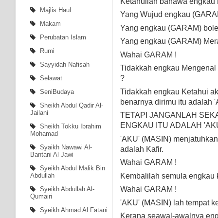
Ketahuilah bahawa engkau 
Majlis Haul
Yang Wujud engkau (GARAM)
Makam
Yang engkau (GARAM) boleh 
Perubatan Islam
Yang engkau (GARAM) Meras
Rumi
Wahai GARAM !
Sayyidah Nafisah
Tidakkah engkau Mengenal
?
Selawat
Tidakkah engkau Ketahui a
SeniBudaya
benarnya dirimu itu adalah 
Sheikh Abdul Qadir Al-
Jailani
TETAPI JANGANLAH SEK
ENGKAU ITU ADALAH 'AKU'
Sheikh Tokku Ibrahim
Mohamad
'AKU' (MASIN) menjatuhka
Syaikh Nawawi Al-
adalah Kafir.
Bantani Al-Jawi
Wahai GARAM !
Syeikh Abdul Malik Bin
Kembalilah semula engkau 
Abdullah
Wahai GARAM !
Syeikh Abdullah Al-
Qumairi
'AKU' (MASIN) lah tempat 
Syeikh Ahmad Al Fatani
Kerana seawal-awalnya eng