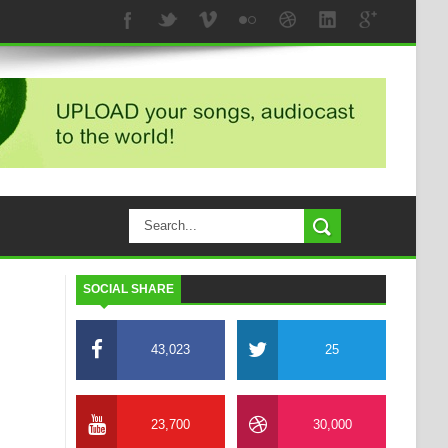
SOCIAL SHARE
43,023
25
23,700
30,000