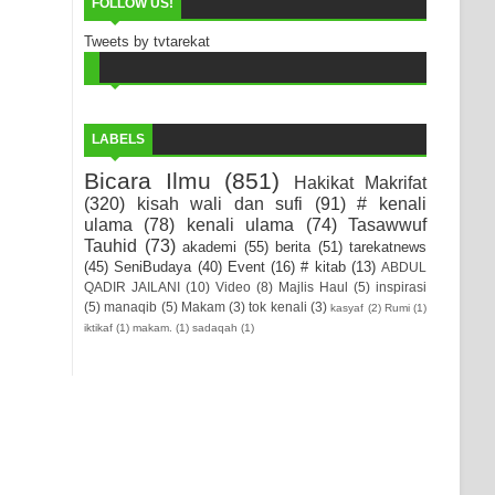
FOLLOW US!
Tweets by tvtarekat
LABELS
Bicara Ilmu
(851)
Hakikat Makrifat
(320)
kisah wali dan sufi
(91)
# kenali
ulama
(78)
kenali ulama
(74)
Tasawwuf
Tauhid
(73)
akademi
(55)
berita
(51)
tarekatnews
(45)
SeniBudaya
(40)
Event
(16)
# kitab
(13)
ABDUL
QADIR JAILANI
(10)
Video
(8)
Majlis Haul
(5)
inspirasi
(5)
manaqib
(5)
Makam
(3)
tok kenali
(3)
kasyaf
(2)
Rumi
(1)
iktikaf
(1)
makam.
(1)
sadaqah
(1)