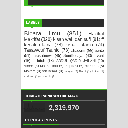
LABELS
Bicara Ilmu
(851)
Hakikat
Makrifat
(320)
kisah wali dan sufi
(91)
#
kenali ulama
(78)
kenali ulama
(74)
Tasawwuf Tauhid
(73)
akademi
(55)
berita
(51)
tarekatnews
(45)
SeniBudaya
(40)
Event
(16)
# kitab
(13)
ABDUL QADIR JAILANI
(10)
Video
(8)
Majlis Haul
(5)
inspirasi
(5)
manaqib
(5)
Makam
(3)
tok kenali
(3)
kasyaf
(2)
Rumi
(1)
iktikaf
(1)
makam.
(1)
sadaqah
(1)
JUMLAH PAPARAN HALAMAN
2,319,970
POPULAR POSTS