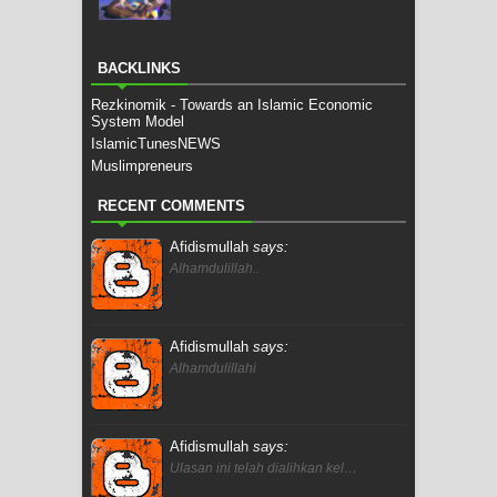
BACKLINKS
Rezkinomik - Towards an Islamic Economic
System Model
IslamicTunesNEWS
Muslimpreneurs
RECENT COMMENTS
Afidismullah
says:
Alhamdulillah..
Afidismullah
says:
Alhamdulillahi
Afidismullah
says:
Ulasan ini telah dialihkan kel…