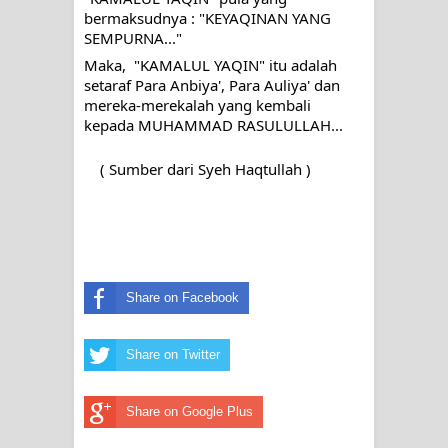
bermaksudnya : 
"KEYAQINAN YANG 
SEMPURNA..."
Maka,  
"KAMALUL YAQIN" itu adalah 
setaraf Para Anbiya', Para Auliya' dan 
mereka-merekalah yang kembali 
kepada MUHAMMAD RASULULLAH...
( Sumber dari Syeh Haqtullah )
Share on Facebook
Share on Twitter
Share on Google Plus