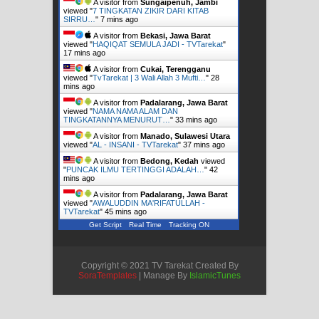
A visitor from
Sungaipenuh, Jambi
viewed "
7 TINGKATAN ZIKIR DARI KITAB
SIRRU…
"
7 mins ago
A visitor from
Bekasi, Jawa Barat
viewed "
HAQIQAT SEMULA JADI - TVTarekat
"
17 mins ago
A visitor from
Cukai, Terengganu
viewed "
TvTarekat | 3 Wali Allah 3 Mufti…
"
28
mins ago
A visitor from
Padalarang, Jawa Barat
viewed "
NAMA NAMA ALAM DAN
TINGKATANNYA MENURUT…
"
33 mins ago
A visitor from
Manado, Sulawesi Utara
viewed "
AL - INSANI - TVTarekat
"
37 mins ago
A visitor from
Bedong, Kedah
viewed
"
PUNCAK ILMU TERTINGGI ADALAH…
"
42
mins ago
A visitor from
Padalarang, Jawa Barat
viewed "
AWALUDDIN MA'RIFATULLAH -
TVTarekat
"
45 mins ago
Get Script
Real Time
Tracking ON
Copyright © 2021 TV Tarekat Created By
SoraTemplates
| Manage By
IslamicTunes