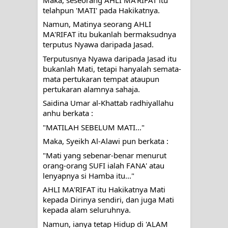
telahpun 'MATI' pada Hakikatnya.
WAHDATUL WUJUD, WAHDATU
Namun, Matinya seorang AHLI 
MA'RIFAT itu bukanlah bermaksudnya 
SYUHUD, DAN MANUNGGALING
terputus Nyawa daripada Jasad. 
Terputusnya Nyawa daripada Jasad itu 
KAWULA GUSTI
bukanlah Mati, tetapi hanyalah semata-
mata pertukaran tempat ataupun 
WAHDATUL WUJUD ITU APA..??
pertukaran alamnya sahaja. 
Saidina Umar al-Khattab radhiyallahu 
anhu berkata :
"MATILAH SEBELUM MATI..."
Maka, Syeikh Al-Alawi pun berkata :
"Mati yang sebenar-benar menurut 
orang-orang SUFI ialah FANA' atau 
lenyapnya si Hamba itu..."
AHLI MA'RIFAT itu Hakikatnya Mati 
kepada Dirinya sendiri, dan juga Mati 
kepada alam seluruhnya.
Namun, ianya tetap Hidup di 'ALAM 