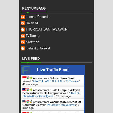
PENYUMBANG
Loonaq Records
Rajab Ali
THORIQAT DAN TASAWUF
TvTarekat
hjrozman
roslanTv Tarekat
LIVE FEED
Live Traffic Feed
A visitor from
Bekasi, Jawa Barat
viewed "
APA ITU LAM JALALLAH - TVTarekat
"
42 secs ago
A visitor from
Kuala Lumpur, Wilayah
Persekutuan Kuala Lumpur
viewed "
HADRAT
Sheikh Aleey Abdul Qadir…
"
3 mins ago
A visitor from
Washington, District Of
Columbia
viewed "
TVTarekat: tarekatnews
"
7
mins ago