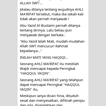
ALLAH SWT'...
Jikalau ditanya tentang wujudnya AHLI 
MA'RIFAT tersebut, maka dia sekali-kali 
tidak akan pernah menjawab !
Abu Yazid Al-Bustami pernah ditanya 
tentang dirinya. Lalu beliau pun 
menjawab dengan berkata :
"Abu Yazid telah Mati, mudah-mudahan 
Allah SWT mencucuri Rahmat 
kepadanya..."
INILAH MATI YANG HAQIQI...
Seorang AHLI MA'RIFAT itu mestilah 
Wajib mencapai kepada Peringkat 
"HAQQUL YAQIN". 
Seorang AHLI MA'RIFAT yang telahpun 
dapat mencapai Peringkat "HAQQUL 
YAQIN" itu,
Meskipun ianya dicaci hina, dituduh 
sesat dan menyesatkan, difitnah penipu 
dan gila, direndahkan dan 