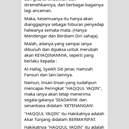
diremehkannya, dan berbagai-bagainya 
lagi ancaman. 
Maka, kesemuanya itu hanya akan 
dianggapnya sebagai hiburan penyedap 
halwanya semata-mata. (Hanya 
Mendengar dan Berdiam Diri sahaja). 
Malah, adanya yang sampai ianya 
dibunuh dan dipaksa untuk merubah 
akan KEYAQINANNYA, seperti yang 
berlaku kepada :
Al-Hallaj, Syeikh Siti Jenar, Hamzah 
Fansuri dan lain-lainnya.
Namun, Insan-Insan yang sudahpun 
mencapai Peringkat "HAQQUL YAQIN", 
maka ianya akan tetap menerima 
segala-galanya 'SEADANYA' dan 
senantiasa didalam 'KETENANGAN'.
"HAQQUL YAQIN" itu Hakikatnya adalah 
Akar Tunjang didalam BERMA'RIFAT.
Hakikatnya "HAQQUL YAQIN" itu adalah 