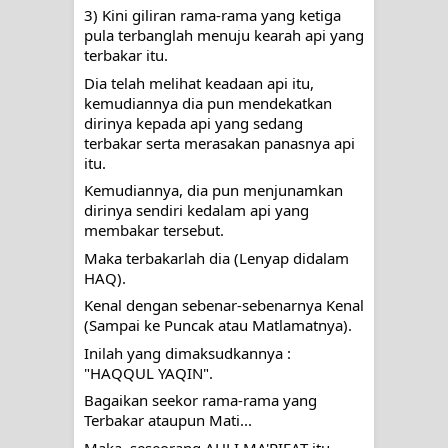
3) Kini giliran rama-rama yang ketiga 
RAWATAN TAREKAT: APABILA
pula terbanglah menuju kearah api yang 
terbakar itu. 
ALLAH MENYEMBUHKAN HATI, JIWA
Dia telah melihat keadaan api itu, 
kemudiannya dia pun mendekatkan 
TURUT MENJADI KUAT
dirinya kepada api yang sedang 
terbakar serta merasakan panasnya api 
TASAWUF: BUKAN AJARAN PELIK,
itu. 
Kemudiannya, dia pun menjunamkan 
TETAPI JALAN MEMBERSIHKAN
dirinya sendiri kedalam api yang 
membakar tersebut. 
HATI
Maka terbakarlah dia (Lenyap didalam 
"Kotoran Yang Paling Bahaya Bukan
HAQ).
Kenal dengan sebenar-sebenarnya Kenal 
Pada Pakaian, Tetapi Pada Qalbi"
(Sampai ke Puncak atau Matlamatnya).
Inilah yang dimaksudkannya : 
Secara Biologis Manusia itu Sama,
"HAQQUL YAQIN".
Bagaikan seekor rama-rama yang 
Dengan Tingkat Kesadaran yang
Terbakar ataupun Mati...
Berbeda
Maka, seseorang AHLI MA'RIFAT itu 