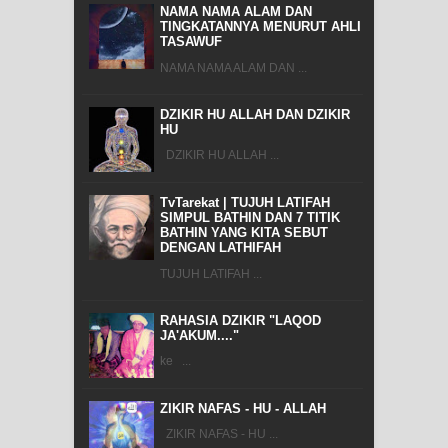
NAMA NAMA ALAM DAN
TINGKATANNYA MENURUT AHLI
TASAWUF
NAMA NAMA ALAM DAN ...
DZIKIR HU ALLAH DAN DZIKIR
HU
DZIKIR HU ALLAH ...
TvTarekat | TUJUH LATIFAH
SIMPUL BATHIN DAN 7 TITIK
BATHIN YANG KITA SEBUT
DENGAN LATHIFAH
TUJUH LATIFAH ...
RAHASIA DZIKIR "LAQOD
JA'AKUM...."
ke ...
ZIKIR NAFAS - HU - ALLAH
ZIKIR NAFAS - HU ...