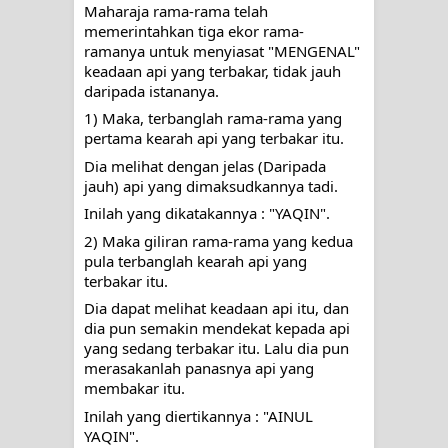
menyaksikan.
Maharaja rama-rama telah 
memerintahkan tiga ekor rama-
ramanya untuk menyiasat "MENGENAL" 
KISAH WALI SUFI, YANG BACAAN
keadaan api 
yang terbakar, tidak jauh 
daripada istananya. 
SURAT AL-FATIHAHNYA TIDAK
1) Maka, terbanglah rama-rama yang 
FASIH. TAPI SINGA PUN TUNDUK
pertama kearah api yang terbakar itu. 
Dia melihat dengan jelas (Daripada 
PADANYA
jauh) api yang dimaksudkannya tadi.
Inilah yang dikatakannya : "YAQIN".
SHAYKH TAREKAT ATAU TUKANG
2) Maka giliran rama-rama yang kedua 
pula terbanglah kearah api yang 
SIHIR? JANGAN MUDAH
terbakar itu. 
TERPESONA, JANGAN JUGA
Dia dapat melihat keadaan api itu, dan 
dia pun semakin mendekat kepada api 
MUDAH MENGHUKUM
yang sedang terbakar itu. Lalu dia pun 
merasakanlah panasnya api yang 
DI TANGAN MURSYID, CINTA
membakar itu. 
Inilah yang diertikannya : "AINUL 
MENEMUKAN JALAN PULANG
YAQIN".