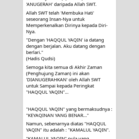
'ANUGERAH' daripada Allah SWT.
Allah SWT telah 'Membuka Hati' 
seseorang Insan-Nya untuk 
Memperkenalkan Dirinya kepada Diri-
Nya. 
"Dengan 'HAQQUL YAQIN' ia datang 
dengan berjalan. Aku datang dengan 
berlari."
(Hadis Qudsi) 
Semoga kita semua di Akhir Zaman 
(Penghujung Zaman) ini akan 
'DIANUGERAHKAN' oleh Allah SWT 
untuk Sampai kepada Peringkat 
"HAQQUL YAQIN"...
"HAQQUL YAQIN" yang bermaksudnya : 
"KEYAQINAN YANG BENAR..."
Namun, sebenarnya diatas "HAQQUL 
YAQIN" itu adalah : 
"KAMALUL YAQIN".
"KAMALUL YAQIN" pula yang 