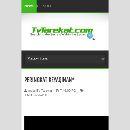
News
SUFI
Tertipu: Sehat dan Waktu Luang
HIKMAH AL-HIKAM IMAM IBNU
‘AṬĀ’ILLĀH - Peringkat-peringkat
Zikir
AHLI SUFFAH: GOLONGAN SUFI
PERINGKAT KEYAQINAN*
PERTAMA DI ZAMAN RASULULLAH
roslanTv Tarekat
7:46:00 PG
SAW?
ILMU TASAWUF
Integritas amanah.
WAHDATUL WUJUD (IBNU ARABI)
DAN WAHDATUS SYUHUD (AHMAD