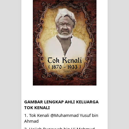
SIRHINDI)
Wusul kepada Allah
Hati dan dua sayap
MUKASYAFAH MENURUT AHL AL-
SUNNAH WAL JAMA'AH: BUKAN
SEKADAR MELIHAT, TETAPI
MENGENAL DIRI
SYARAHAN TINGKAT TINGGI
GAMBAR LENGKAP AHLI KELUARGA 
TOK KENALI
TASAWWUF*
1. Tok Kenali @Muhammad Yusuf bin 
Syahadat… tapi belum benar-benar
Ahmad
2. Hajjah Ruqayyah bin Hj Mahmud, 