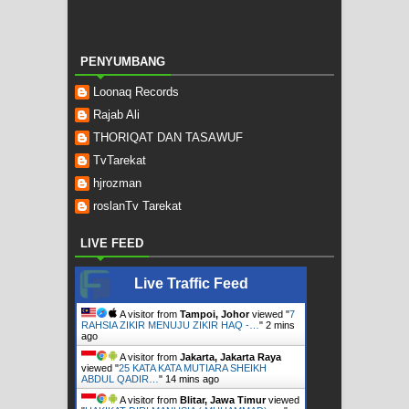
PENYUMBANG
Loonaq Records
Rajab Ali
THORIQAT DAN TASAWUF
TvTarekat
hjrozman
roslanTv Tarekat
LIVE FEED
Live Traffic Feed
A visitor from
Tampoi, Johor
viewed "
7
RAHSIA ZIKIR MENUJU ZIKIR HAQ -…
"
2 mins
ago
A visitor from
Jakarta, Jakarta Raya
viewed "
25 KATA KATA MUTIARA SHEIKH
ABDUL QADIR…
"
14 mins ago
A visitor from
Blitar, Jawa Timur
viewed