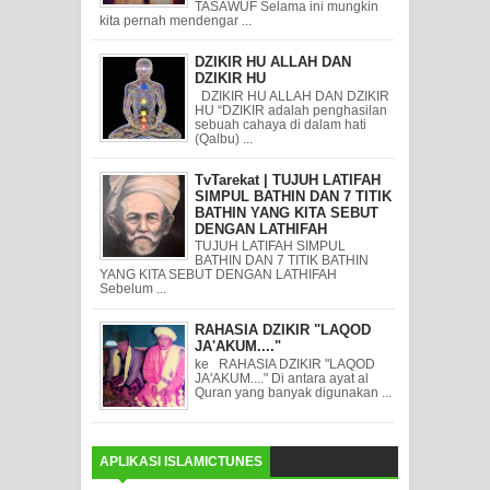
TASAWUF Selama ini mungkin
kita pernah mendengar ...
DZIKIR HU ALLAH DAN
DZIKIR HU
DZIKIR HU ALLAH DAN DZIKIR
HU “DZIKIR adalah penghasilan
sebuah cahaya di dalam hati
(Qalbu) ...
TvTarekat | TUJUH LATIFAH
SIMPUL BATHIN DAN 7 TITIK
BATHIN YANG KITA SEBUT
DENGAN LATHIFAH
TUJUH LATIFAH SIMPUL
BATHIN DAN 7 TITIK BATHIN
YANG KITA SEBUT DENGAN LATHIFAH
Sebelum ...
RAHASIA DZIKIR "LAQOD
JA'AKUM...."
ke RAHASIA DZIKIR "LAQOD
JA'AKUM...." Di antara ayat al
Quran yang banyak digunakan ...
APLIKASI ISLAMICTUNES