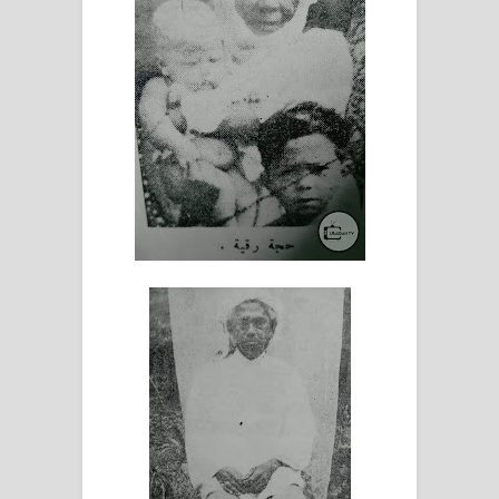
RAWATAN TAREKAT: APABILA
ALLAH MENYEMBUHKAN HATI, JIWA
TURUT MENJADI KUAT
TASAWUF: BUKAN AJARAN PELIK,
TETAPI JALAN MEMBERSIHKAN
HATI
"Kotoran Yang Paling Bahaya Bukan
Pada Pakaian, Tetapi Pada Qalbi"
Secara Biologis Manusia itu Sama,
Dengan Tingkat Kesadaran yang
Berbeda