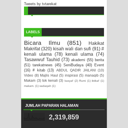
Tweets by tvtarekat
LABELS
Bicara Ilmu
(851)
Hakikat
Makrifat
(320)
kisah wali dan sufi
(91)
#
kenali ulama
(78)
kenali ulama
(74)
Tasawwuf Tauhid
(73)
akademi
(55)
berita
(51)
tarekatnews
(45)
SeniBudaya
(40)
Event
(16)
# kitab
(13)
ABDUL QADIR JAILANI
(10)
Video
(8)
Majlis Haul
(5)
inspirasi
(5)
manaqib
(5)
Makam
(3)
tok kenali
(3)
kasyaf
(2)
Rumi
(1)
iktikaf
(1)
makam.
(1)
sadaqah
(1)
JUMLAH PAPARAN HALAMAN
2,319,859