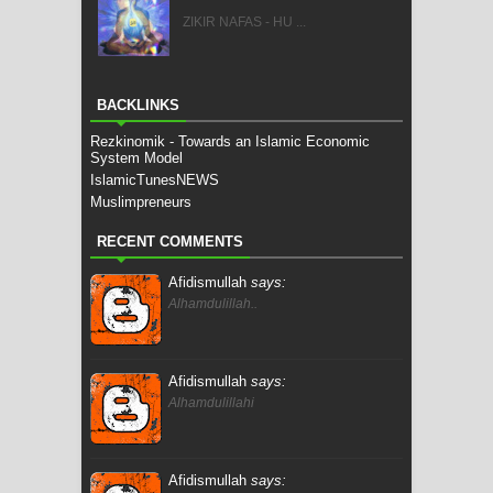
ZIKIR NAFAS - HU ...
BACKLINKS
Rezkinomik - Towards an Islamic Economic
System Model
IslamicTunesNEWS
Muslimpreneurs
RECENT COMMENTS
Afidismullah
says:
Alhamdulillah..
Afidismullah
says:
Alhamdulillahi
Afidismullah
says: