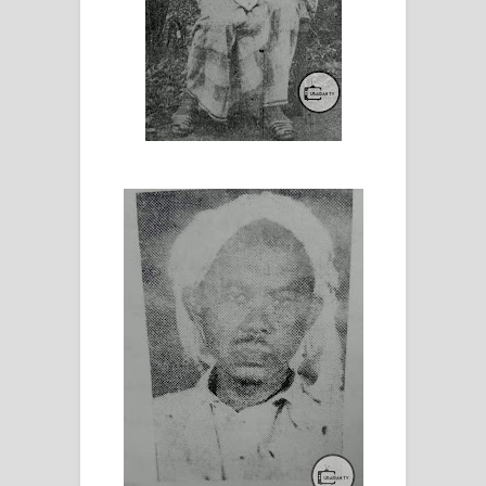
WAHDATUL WUJUD, WAHDATU
SYUHUD, DAN MANUNGGALING
KAWULA GUSTI
WAHDATUL WUJUD ITU APA..??