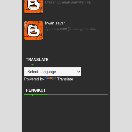
Ulasan ini telah dialihkan kel…
Irwan
says:
Apa bisa copi ijin mengamalkan
TRANSLATE
Powered by
Translate
PENGIKUT