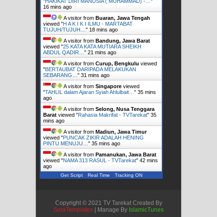
"
HAKIKAT DIRI MANUSIA ( MUHAMMAD) -…
"
16 mins ago
A visitor from
Buaran, Jawa Tengah
viewed "
H A K I K I ILMU - MARTABAT
TUJUH/TUJUH…
"
18 mins ago
A visitor from
Bandung, Jawa Barat
viewed "
25 KATA KATA MUTIARA SHEIKH
ABDUL QADIR…
"
21 mins ago
A visitor from
Curup, Bengkulu
viewed
"
BERTAUBAT DARIPADA MELAKUKAN
SEBARANG…
"
31 mins ago
A visitor from
Singapore
viewed
"
TAHLIL dalam Ajaran Syiah Ahlulbait…
"
35 mins
ago
A visitor from
Selong, Nusa Tenggara
Barat
viewed "
Rahasia Makrifat - TVTarekat
"
35
mins ago
A visitor from
Madiun, Jawa Timur
viewed "
PUNCAK ZIKIR ADALAH HENING
PINTU MENUJU…
"
35 mins ago
A visitor from
Pamanukan, Jawa Barat
viewed "
NAMA 313 RASUL - TVTarekat
"
42 mins
ago
Get Script
Real Time
Tracking ON
Copyright © 2021 TV Tarekat Created By
SoraTemplates
| Manage By
IslamicTunes