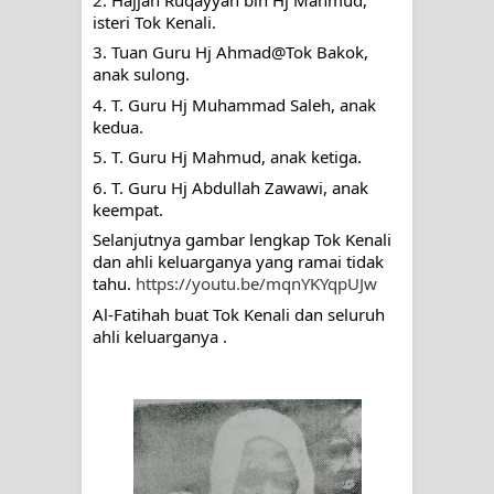
menyaksikan.
isteri Tok Kenali.
3. 
Tuan Guru Hj Ahmad@Tok Bakok, 
KISAH WALI SUFI, YANG BACAAN
anak sulong.
SURAT AL-FATIHAHNYA TIDAK
4. T. Guru Hj Muhammad Saleh, anak 
kedua.
FASIH. TAPI SINGA PUN TUNDUK
5. T. Guru Hj Mahmud, anak ketiga.
6. T. Guru Hj Abdullah Zawawi, anak 
PADANYA
keempat.
Selanjutnya gambar lengkap Tok Kenali 
SHAYKH TAREKAT ATAU TUKANG
dan ahli keluarganya yang ramai tidak 
tahu. 
https://youtu.be/mqnYKYqpUJw
SIHIR? JANGAN MUDAH
Al-Fatihah buat Tok Kenali dan seluruh 
TERPESONA, JANGAN JUGA
ahli keluarganya .
MUDAH MENGHUKUM
DI TANGAN MURSYID, CINTA
MENEMUKAN JALAN PULANG