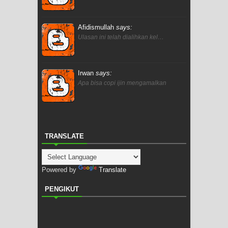
Afidismullah
says:
Ulasan ini telah dialihkan kel…
Irwan
says:
Apa bisa copi ijin mengamalkan
TRANSLATE
Powered by
Translate
PENGIKUT