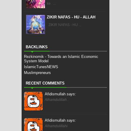
ke ...
ZIKIR NAFAS - HU - ALLAH
ZIKIR NAFAS - HU ...
BACKLINKS
Rezkinomik - Towards an Islamic Economic
System Model
IslamicTunesNEWS
Muslimpreneurs
RECENT COMMENTS
Afidismullah
says:
Alhamdulillah..
Afidismullah
says:
Alhamdulillahi