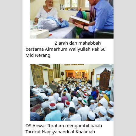
WAHDATUL WUJUD, WAHDATU
SYUHUD, DAN MANUNGGALING
KAWULA GUSTI
Ziarah dan mahabbah
bersama Almarhum Waliyullah Pak Su
WAHDATUL WUJUD ITU APA..??
Mid Nerang
DS Anwar Ibrahim mengambil baiah
Tarekat Naqsyabandi al-Khalidiah