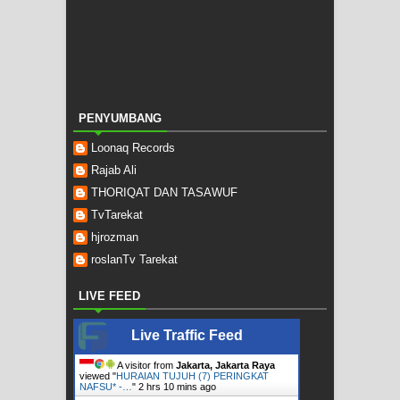
PENYUMBANG
Loonaq Records
Rajab Ali
THORIQAT DAN TASAWUF
TvTarekat
hjrozman
roslanTv Tarekat
LIVE FEED
Live Traffic Feed
A visitor from
Jakarta, Jakarta Raya
viewed "
HURAIAN TUJUH (7) PERINGKAT
NAFSU* -…
"
2 hrs 10 mins ago