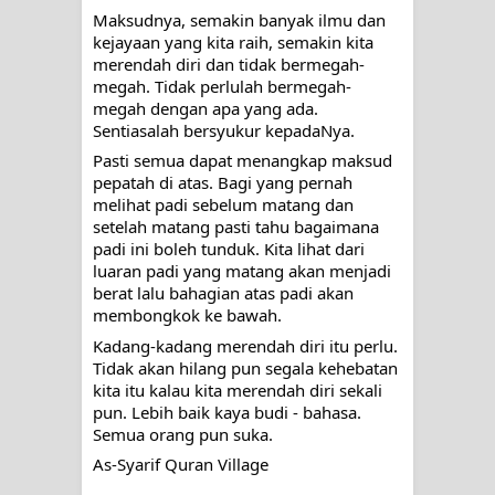
menyaksikan.
Maksudnya, 
semakin banyak ilmu dan 
kejayaan yang kita raih, semakin kita 
KISAH WALI SUFI, YANG BACAAN
merendah diri dan tidak bermegah-
megah. Tidak perlulah bermegah-
SURAT AL-FATIHAHNYA TIDAK
megah dengan apa yang ada. 
Sentiasalah bersyukur kepadaNya.
FASIH. TAPI SINGA PUN TUNDUK
Pasti semua dapat menangkap maksud 
pepatah di atas. Bagi yang pernah 
PADANYA
melihat padi sebelum matang dan 
setelah matang pasti tahu bagaimana 
SHAYKH TAREKAT ATAU TUKANG
padi ini boleh tunduk. Kita lihat dari 
luaran padi yang matang akan menjadi 
SIHIR? JANGAN MUDAH
berat lalu bahagian atas padi akan 
membongkok ke bawah.
TERPESONA, JANGAN JUGA
Kadang-kadang merendah diri itu perlu. 
Tidak akan hilang pun segala kehebatan 
MUDAH MENGHUKUM
kita itu kalau kita merendah diri sekali 
pun. Lebih baik kaya budi - bahasa. 
DI TANGAN MURSYID, CINTA
Semua orang pun suka.
As-Syarif Quran Village 
MENEMUKAN JALAN PULANG