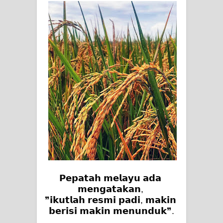
SIRHINDI)
Wusul kepada Allah
Hati dan dua sayap
MUKASYAFAH MENURUT AHL AL-
SUNNAH WAL JAMA'AH: BUKAN
SEKADAR MELIHAT, TETAPI
MENGENAL DIRI
SYARAHAN TINGKAT TINGGI
𝗣𝗲𝗽𝗮𝘁𝗮𝗵 𝗺𝗲𝗹𝗮𝘆𝘂 𝗮𝗱𝗮 
TASAWWUF*
𝗺𝗲𝗻𝗴𝗮𝘁𝗮𝗸𝗮𝗻, 
❞𝗶𝗸𝘂𝘁𝗹𝗮𝗵 𝗿𝗲𝘀𝗺𝗶 𝗽𝗮𝗱𝗶, 𝗺𝗮𝗸𝗶𝗻 
Syahadat… tapi belum benar-benar
𝗯𝗲𝗿𝗶𝘀𝗶 𝗺𝗮𝗸𝗶𝗻 𝗺𝗲𝗻𝘂𝗻𝗱𝘂𝗸❞.