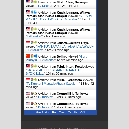
A visitor from
Shah Alam, Selangor
viewed "
TVTarekat
"
2 hrs 24 mins ago
A visitor from
Kuala Lumpur, Wilayah
Persekutuan Kuala Lumpur
viewed "
SEJARAH
MASJID TOKKU PALOH - TVTarekat
"
6 hrs 8
mins ago
A visitor from
Kuala Lumpur, Wilayah
Persekutuan Kuala Lumpur
viewed
"
TVTarekat
"
7 hrs 1 min ago
A visitor from
Jakarta, Jakarta Raya
viewed "
PANTUN LAMA TENTANG TASAWWUF
- TVTarekat
"
7 hrs 34 mins ago
A visitor from
Beijing
viewed "
Guru
Mursyid - TVTarekat
"
12 hrs 59 mins ago
A visitor from
Teluk Intan, Perak
viewed
"
SALASILAH PERJALAAN HADARATUS
SYEIKHUL…
"
13 hrs 35 mins ago
A visitor from
Mulia, Gorontalo
viewed
"
TvTarekat | Manaqib Abuya Sayyid…
"
13 hrs 42
mins ago
A visitor from
Council Bluffs, Iowa
viewed "
TVTarekat
"
15 hrs 36 mins ago
A visitor from
Council Bluffs, Iowa
viewed "
TVTarekat
"
15 hrs 39 mins ago
Get Script
Real Time
Tracking ON