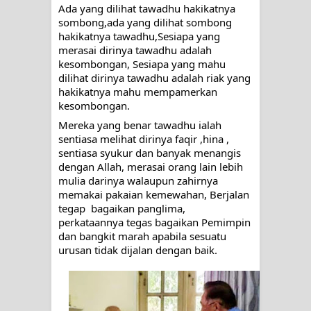
Ada yang dilihat tawadhu hakikatnya 
RAWATAN TAREKAT: APABILA
sombong,ada yang dilihat sombong 
hakikatnya tawadhu,Sesiapa yang 
ALLAH MENYEMBUHKAN HATI, JIWA
merasai dirinya tawadhu adalah 
kesombongan, Sesiapa yang mahu 
TURUT MENJADI KUAT
dilihat dirinya tawadhu adalah riak yang 
hakikatnya mahu mempamerkan 
TASAWUF: BUKAN AJARAN PELIK,
kesombongan.
Mereka yang benar tawadhu ialah 
TETAPI JALAN MEMBERSIHKAN
sentiasa melihat dirinya faqir ,hina , 
sentiasa syukur dan banyak menangis 
HATI
dengan Allah, merasai orang lain lebih 
mulia darinya walaupun zahirnya 
"Kotoran Yang Paling Bahaya Bukan
memakai pakaian kemewahan, Berjalan 
tegap  bagaikan panglima, 
Pada Pakaian, Tetapi Pada Qalbi"
perkataannya tegas bagaikan Pemimpin  
dan bangkit marah apabila sesuatu 
urusan tidak dijalan dengan baik.
Secara Biologis Manusia itu Sama,
Dengan Tingkat Kesadaran yang
Berbeda