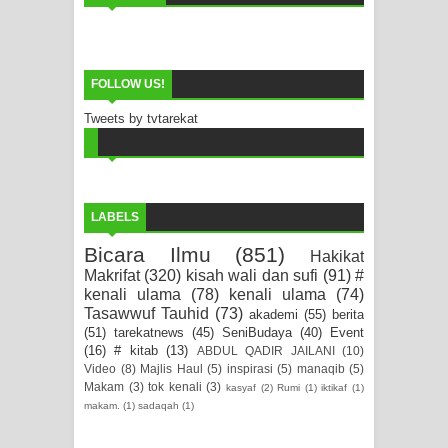
FOLLOW US!
Tweets by tvtarekat
LABELS
Bicara Ilmu
(851)
Hakikat
Makrifat
(320)
kisah wali dan sufi
(91)
#
kenali ulama
(78)
kenali ulama
(74)
Tasawwuf Tauhid
(73)
akademi
(55)
berita
(51)
tarekatnews
(45)
SeniBudaya
(40)
Event
(16)
# kitab
(13)
ABDUL QADIR JAILANI
(10)
Video
(8)
Majlis Haul
(5)
inspirasi
(5)
manaqib
(5)
Makam
(3)
tok kenali
(3)
kasyaf
(2)
Rumi
(1)
iktikaf
(1)
makam.
(1)
sadaqah
(1)