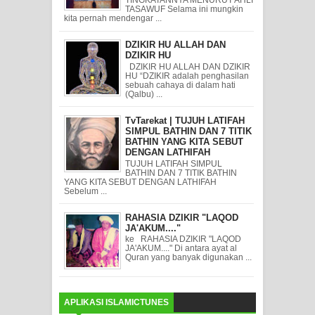
TINGKATANNYA MENURUT AHLI
TASAWUF Selama ini mungkin
kita pernah mendengar ...
DZIKIR HU ALLAH DAN
DZIKIR HU
DZIKIR HU ALLAH DAN DZIKIR
HU “DZIKIR adalah penghasilan
sebuah cahaya di dalam hati
(Qalbu) ...
TvTarekat | TUJUH LATIFAH
SIMPUL BATHIN DAN 7 TITIK
BATHIN YANG KITA SEBUT
DENGAN LATHIFAH
TUJUH LATIFAH SIMPUL
BATHIN DAN 7 TITIK BATHIN
YANG KITA SEBUT DENGAN LATHIFAH
Sebelum ...
RAHASIA DZIKIR "LAQOD
JA'AKUM...."
ke RAHASIA DZIKIR "LAQOD
JA'AKUM...." Di antara ayat al
Quran yang banyak digunakan ...
APLIKASI ISLAMICTUNES