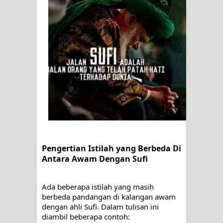
SIRHINDI)
Wusul kepada Allah
Hati dan dua sayap
MUKASYAFAH MENURUT AHL AL-
SUNNAH WAL JAMA'AH: BUKAN
SEKADAR MELIHAT, TETAPI
MENGENAL DIRI
Pengertian Istilah y
ang Berbeda Di 
Antara Awam Dengan Sufi
SYARAHAN TINGKAT TINGGI
TASAWWUF*
Ada beberapa istilah yang masih 
berbeda pandangan di kalangan awam 
dengan ahli Sufi. Dalam tulisan ini 
Syahadat… tapi belum benar-benar
diambil beberapa contoh: