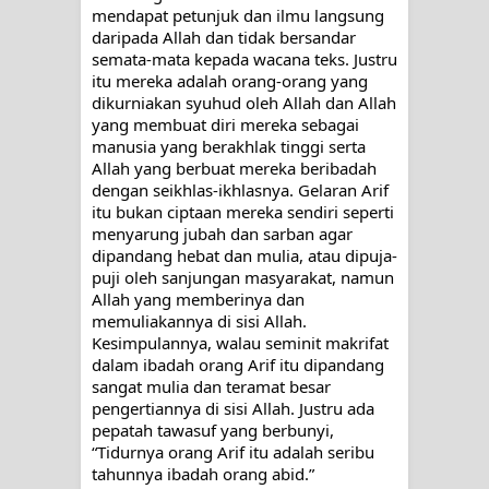
mendapat petunjuk dan ilmu langsung 
RAWATAN TAREKAT: APABILA
daripada Allah dan tidak bersandar 
semata-mata kepada wacana teks. Justru 
ALLAH MENYEMBUHKAN HATI, JIWA
itu mereka adalah orang-orang yang 
dikurniakan syuhud oleh Allah dan Allah 
TURUT MENJADI KUAT
yang membuat diri mereka sebagai 
manusia yang berakhlak tinggi serta 
TASAWUF: BUKAN AJARAN PELIK,
Allah yang berbuat mereka beribadah 
dengan seikhlas-ikhlasnya. Gelaran Arif 
TETAPI JALAN MEMBERSIHKAN
itu bukan ciptaan mereka sendiri seperti 
menyarung jubah dan sarban agar 
dipandang hebat dan mulia, atau dipuja-
HATI
puji oleh sanjungan masyarakat, namun 
Allah yang memberinya dan 
"Kotoran Yang Paling Bahaya Bukan
memuliakannya di sisi Allah. 
Kesimpulannya, walau seminit makrifat 
Pada Pakaian, Tetapi Pada Qalbi"
dalam ibadah orang Arif itu dipandang 
sangat mulia dan teramat besar 
Secara Biologis Manusia itu Sama,
pengertiannya di sisi Allah. Justru ada 
pepatah tawasuf yang berbunyi, 
Dengan Tingkat Kesadaran yang
“Tidurnya orang Arif itu adalah seribu 
tahunnya ibadah orang abid.”
Berbeda