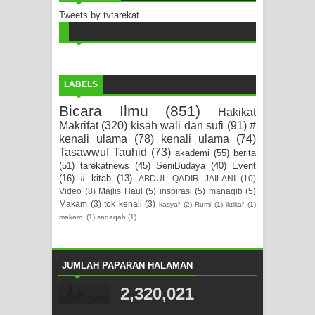
Tweets by tvtarekat
LABELS
Bicara Ilmu
(851)
Hakikat
Makrifat
(320)
kisah wali dan sufi
(91)
#
kenali ulama
(78)
kenali ulama
(74)
Tasawwuf Tauhid
(73)
akademi
(55)
berita
(51)
tarekatnews
(45)
SeniBudaya
(40)
Event
(16)
# kitab
(13)
ABDUL QADIR JAILANI
(10)
Video
(8)
Majlis Haul
(5)
inspirasi
(5)
manaqib
(5)
Makam
(3)
tok kenali
(3)
kasyaf
(2)
Rumi
(1)
iktikaf
(1)
makam.
(1)
sadaqah
(1)
JUMLAH PAPARAN HALAMAN
2,320,021