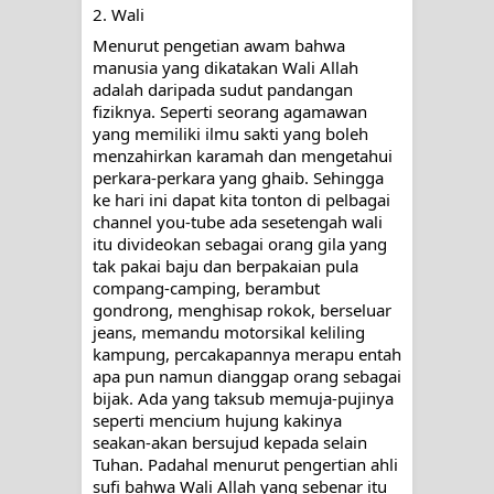
2. Wali
WAHDATUL WUJUD, WAHDATU
Menurut pengetian awam bahwa 
manusia yang dikatakan Wali Allah 
SYUHUD, DAN MANUNGGALING
adalah daripada sudut pandangan 
fiziknya. Seperti seorang agamawan 
yang memiliki ilmu sakti yang boleh 
KAWULA GUSTI
menzahirkan karamah dan mengetahui 
perkara-perkara yang ghaib. Sehingga 
WAHDATUL WUJUD ITU APA..??
ke hari ini dapat kita tonton di pelbagai 
channel you-tube ada sesetengah wali 
itu divideokan sebagai orang gila yang 
tak pakai baju dan berpakaian pula 
compang-camping, berambut 
gondrong, menghisap rokok, berseluar 
jeans, memandu motorsikal keliling 
kampung, percakapannya merapu entah 
apa pun namun dianggap orang sebagai 
bijak. Ada yang taksub memuja-pujinya 
seperti mencium hujung kakinya 
seakan-akan bersujud kepada selain 
Tuhan. Padahal menurut pengertian ahli 
sufi bahwa Wali Allah yang sebenar itu 