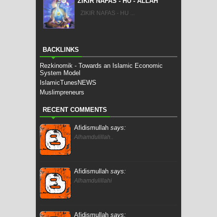
ZIKIR NAFAS - HU - ALLAH
ZIKIR NAFAS - HU ...
BACKLINKS
Rezkinomik - Towards an Islamic Economic
System Model
IslamicTunesNEWS
Muslimpreneurs
RECENT COMMENTS
Afidismullah
says:
Alhamdulillah..
Afidismullah
says:
Alhamdulillahi
Afidismullah
says: