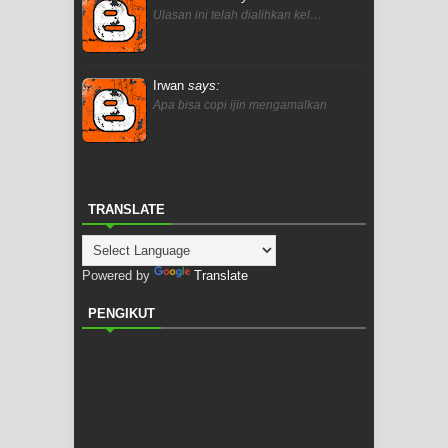
Ulasan ini telah dialihkan kel…
Irwan
says:
Apa bisa copi ijin mengamalkan
TRANSLATE
Powered by
Translate
PENGIKUT