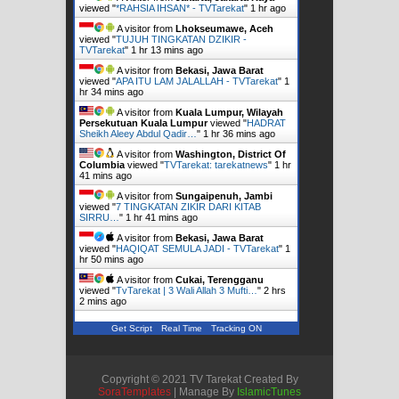
viewed "
*RAHSIA IHSAN* - TVTarekat
"
1 hr ago
A visitor from
Lhokseumawe, Aceh
viewed "
TUJUH TINGKATAN DZIKIR -
TVTarekat
"
1 hr 13 mins ago
A visitor from
Bekasi, Jawa Barat
viewed "
APA ITU LAM JALALLAH - TVTarekat
"
1
hr 34 mins ago
A visitor from
Kuala Lumpur, Wilayah
Persekutuan Kuala Lumpur
viewed "
HADRAT
Sheikh Aleey Abdul Qadir…
"
1 hr 36 mins ago
A visitor from
Washington, District Of
Columbia
viewed "
TVTarekat: tarekatnews
"
1 hr
41 mins ago
A visitor from
Sungaipenuh, Jambi
viewed "
7 TINGKATAN ZIKIR DARI KITAB
SIRRU…
"
1 hr 41 mins ago
A visitor from
Bekasi, Jawa Barat
viewed "
HAQIQAT SEMULA JADI - TVTarekat
"
1
hr 50 mins ago
A visitor from
Cukai, Terengganu
viewed "
TvTarekat | 3 Wali Allah 3 Mufti…
"
2 hrs
2 mins ago
Get Script
Real Time
Tracking ON
Copyright © 2021 TV Tarekat Created By
SoraTemplates
| Manage By
IslamicTunes