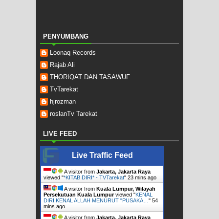
PENYUMBANG
Loonaq Records
Rajab Ali
THORIQAT DAN TASAWUF
TvTarekat
hjrozman
roslanTv Tarekat
LIVE FEED
Live Traffic Feed
A visitor from
Jakarta, Jakarta Raya
viewed "
*KITAB DIRI* - TVTarekat
"
23 mins ago
A visitor from
Kuala Lumpur, Wilayah
Persekutuan Kuala Lumpur
viewed "
KENAL
DIRI KENAL ALLAH MENURUT "PUSAKA…
"
54
mins ago
A visitor from
Jakarta, Jakarta Raya