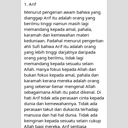
menyaksikan.
1. Arif
Menurut pengerian awam bahwa yang 
KISAH WALI SUFI, YANG BACAAN
dianggap Arif itu adalah orang yang 
berilmu tinggi namun masih lagi 
SURAT AL-FATIHAHNYA TIDAK
memandang kepada amal, pahala, 
karamah dan kemewahan materi 
FASIH. TAPI SINGA PUN TUNDUK
keduniaan. Padahal menurut pengertian 
ahli Sufi bahwa Arif itu adalah orang 
PADANYA
yang lebih tinggi darjatnya daripada 
orang yang berilmu, tidak lagi 
SHAYKH TAREKAT ATAU TUKANG
memandang kepada sesuatu selain 
Allah. Hanya fokus kepada Allah dan 
bukan fokus kepada amal, pahala dan 
SIHIR? JANGAN MUDAH
karamah kerana mereka adalah orang 
yang sebenar-benar mengenal Allah 
TERPESONA, JANGAN JUGA
sebagaimana Allah itu patut dikenal. Di 
hati Arif tidak ada perasaan cinta kepada 
MUDAH MENGHUKUM
dunia dan kemewahannya. Tidak ada 
perasaan takut dan dukacita terhadap 
DI TANGAN MURSYID, CINTA
manusia dan hal-hal dunia. Tidak ada 
keinginan kepada sesuatu selain cukup 
MENEMUKAN JALAN PULANG
Allah bagi mereka. Arif sentiasa 