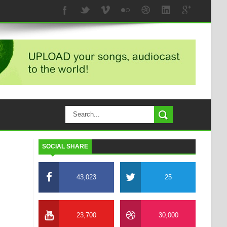
SOCIAL SHARE
43,023
25
23,700
30,000