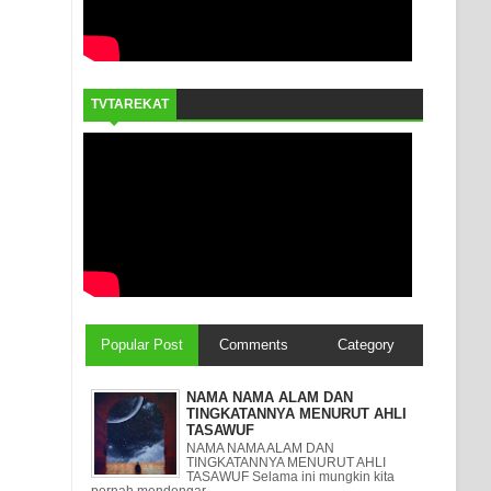
TVTAREKAT
Popular Post
Comments
Category
NAMA NAMA ALAM DAN
TINGKATANNYA MENURUT AHLI
TASAWUF
NAMA NAMA ALAM DAN
TINGKATANNYA MENURUT AHLI
TASAWUF Selama ini mungkin kita
pernah mendengar ...