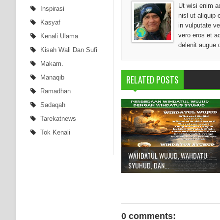
Ut wisi enim a
Inspirasi
nisl ut aliqui
Kasyaf
in vulputate ve
vero eros et a
Kenali Ulama
delenit augue 
Kisah Wali Dan Sufi
Makam.
RELATED POSTS
Manaqib
Ramadhan
Sadaqah
Tarekatnews
Tok Kenali
WAHDATUL WUJUD, WAHDATU
SYUHUD, DAN...
0 comments: