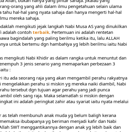
a Allah, bukan hanya yang pintar sahaja. Jikalau yang 
orang-orang yang ahli dalam ilmu pengetahuan selain ulama 
ahu hal-hal yang nyata sahaja dan hanya mengerti hal-hal 
ilmu mereka sahaja.
ndaklah mengikuti jejak langkah Nabi Musa AS yang dinukilkan 
fi adalah contoh 
terbaik
. Pertemuan ini adalah rentetan 
wa bagindalah yang paling berilmu ketika itu, lalu ALLAH 
a untuk bertemu dgn hambaNya yg lebih berilmu iaitu Nabi 
as mengikuti Nabi Khidir as dalam rangka untuk menuntut dan 
enempuh 3 jenis senario yang memaparkan perbezaan 3 
aitu :
 itu ada seorang raja yang akan mengambil perahu rakyatnya 
 mengelakkan perahu si miskin yg mereka naiki diambil, Nabi 
ahu tersebut dgn tujuan agar perahu yang jadi punca 
iambil oleh sang raja. Maka selamatlah si miskin dengan 
kat ini adalah peringkat zahir atau syariat iaitu nyata melalui 
r as telah membunuh anak muda yg belum baligh kerana 
n memaksa ibubapanya yg beriman menjadi kafir dan Nabi 
Allah SWT menggantikannya dengan anak yg lebih baik dan 