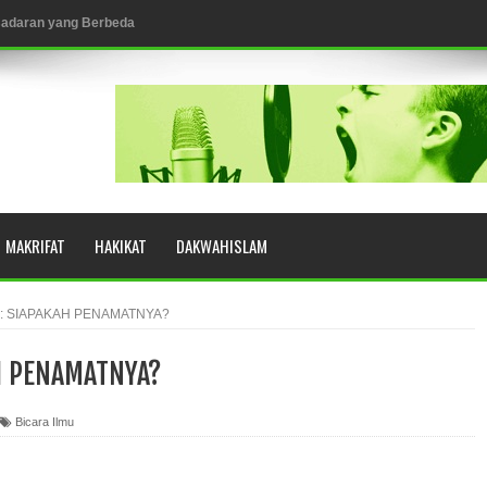
esadaran yang Berbeda
NGGALING KAWULA GUSTI
MAKRIFAT
HAKIKAT
DAKWAHISLAM
eringkat Zikir
N RASULULLAH SAW?
 : SIAPAKAH PENAMATNYA?
AH PENAMATNYA?
YUHUD (AHMAD SIRHINDI)
Bicara Ilmu