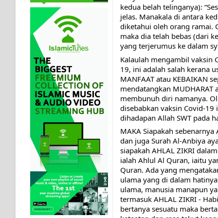
kedua belah telinganya): “Se
jelas. Manakala di antara ke
diketahui oleh orang ramai. 
maka dia telah bebas (dari 
yang terjerumus ke dalam syu
Kalaulah mengambil vaksin C
19, ini adalah salah kerana 
MANFAAT atau KEBAIKAN sepe
mendatangkan MUDHARAT atau
membunuh diri namanya. Oleh
disebabkan vaksin Covid-19
dihadapan Allah SWT pada ha
MAKA Siapakah sebenarnya A
dan juga Surah Al-Anbiya aya
siapakah AHLAL ZIKRI dalam 
ialah Ahlul Al Quran, iaitu
Quran. Ada yang mengatakan
ulama yang di dalam hatinya 
ulama, manusia manapun ya
termasuk AHLAL ZIKRI - Habib
bertanya sesuatu maka berta