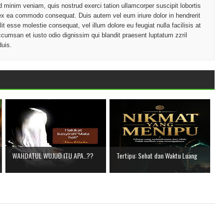
d minim veniam, quis nostrud exerci tation ullamcorper suscipit lobortis
p ex ea commodo consequat. Duis autem vel eum iriure dolor in hendrerit
lit esse molestie consequat, vel illum dolore eu feugiat nulla facilisis at
ccumsan et iusto odio dignissim qui blandit praesent luptatum zzril
duis.
WAHDATUL WUJUD ITU APA..??
Tertipu: Sehat dan Waktu Luang