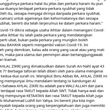
sungguhnya perkara halal itu jelas dan perkara haram itu pun 
dua-duanya terdapat perkara-perkara syubhat yang tidak 
Oleh itu, sesiapa menjaga dirinya daripada perkara syubhat, 
kecaman) untuk agamanya dan kehormatannya dan sesiapa 
bhat, bererti dia telah terjerumus ke dalam perkara haram.”
ovid-19 dikira sebagai usaha ikhtiar dalam menangani Covid-
usaha ikhtiar itu ialah pada perkara yang mendatangkan 
rti ubat, bukan pada perkara yang mungkin boleh 
 BAHAYA seperti mengambil vaksin Covid-19. Ini 
 yang demikian, kalau ada orang yang cacat atau yang mati 
 ini, maka para ulama dan pemimpin akan bertanggungjawab 
ri kiamat. 
HLAL ZIKRI yang dimaksudkan dalam Surah An-Nahl ayat 43 
t 7? Berbagai tafsiran telah diberi oleh para ulama mengenai 
kedua-dua surah ini. Mengikut Ibnu Abbas RA, AHLAL ZIKRI ini 
 yang mempunyai ilmu mendalam tentang isi kandungan Al 
 bahawa AHLAL ZIKRI itu adalah para WALI ALLAH dan para 
terdapat rasa TAKUT kepada Allah SWT. Tidak hanya wali dan 
ng mempunyai KETAATAN dan rasa TAKUT kepada Allah juga 
 Muhammad Luthfi bin Yahya. Ini bererti jika kita ingin 
nyalah kepada orang yang berpengetahuan dan juga memiliki 