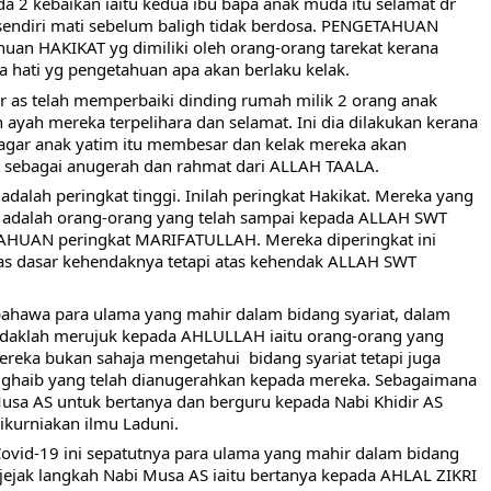
 2 kebaikan iaitu kedua ibu bapa anak muda itu selamat dr 
 sendiri mati sebelum baligh tidak berdosa. PENGETAHUAN 
huan HAKIKAT yg dimiliki oleh orang-orang tarekat kerana 
hati yg pengetahuan apa akan berlaku kelak. 
r as telah memperbaiki dinding rumah milik 2 orang anak 
 ayah mereka terpelihara dan selamat. Ini dia dilakukan kerana 
r anak yatim itu membesar dan kelak mereka akan 
t sebagai anugerah dan rahmat dari ALLAH TAALA. 
alah peringkat tinggi. Inilah peringkat Hakikat. Mereka yang 
adalah orang-orang yang telah sampai kepada ALLAH SWT 
TAHUAN peringkat MARIFATULLAH. Mereka diperingkat ini 
as dasar kehendaknya tetapi atas kehendak ALLAH SWT 
 bahawa para ulama yang mahir dalam bidang syariat, dalam 
ndaklah merujuk kepada AHLULLAH iaitu orang-orang yang 
reka bukan sahaja mengetahui  bidang syariat tetapi juga 
 ghaib yang telah dianugerahkan kepada mereka. Sebagaimana 
sa AS untuk bertanya dan berguru kepada Nabi Khidir AS 
dikurniakan ilmu Laduni.
vid-19 ini sepatutnya para ulama yang mahir dalam bidang 
jejak langkah Nabi Musa AS iaitu bertanya kepada AHLAL ZIKRI 