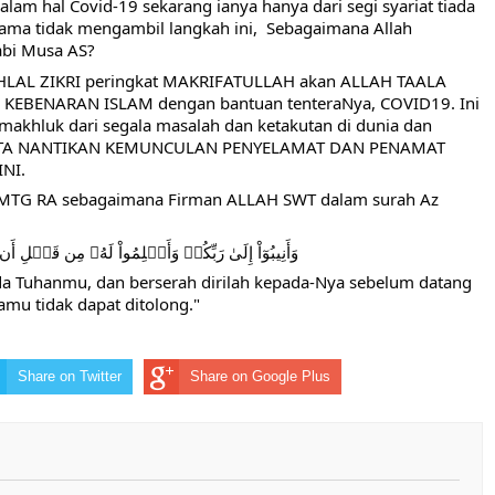
alam hal Covid-19 sekarang ianya hanya dari segi syariat tiada 
ama tidak mengambil langkah ini,  Sebagaimana Allah 
bi Musa AS?
AHLAL ZIKRI peringkat MAKRIFATULLAH akan ALLAH TAALA 
 KEBENARAN ISLAM dengan bantuan tenteraNya, COVID19. Ini 
khluk dari segala masalah dan ketakutan di dunia dan 
KITA NANTIKAN KEMUNCULAN PENYELAMAT DAN PENAMAT 
NI.
YMTG RA sebagaimana Firman ALLAH SWT dalam surah Az 
وَأَنِيبُوٓاْ إِلَىٰ رَبِّكُمۡ وَأَسۡلِمُواْ لَهُۥ مِن قَبۡلِ أَ
a Tuhanmu, dan berserah dirilah kepada-Nya sebelum datang 
mu tidak dapat ditolong."
Share on Twitter
Share on Google Plus