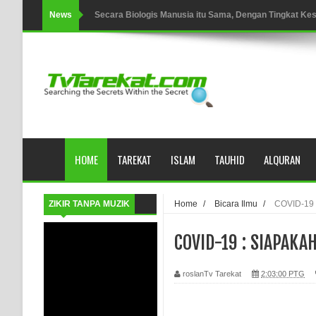
News
Secara Biologis Manusia itu Sama, Dengan Tingkat K
WAHDATUL WUJUD, WAHDATU SYUHUD, DAN MANU
WAHDATUL WUJUD ITU APA..??
SUFI
Tertipu: Sehat dan Waktu Luang
HOME
TAREKAT
ISLAM
TAUHID
ALQURAN
HIKMAH AL-HIKAM IMAM IBNU ‘AṬĀ’ILLĀH - Peringkat-p
AHLI SUFFAH: GOLONGAN SUFI PERTAMA DI ZAMA
ZIKIR TANPA MUZIK
Home
/
Bicara Ilmu
/
COVID-19
Integritas amanah.
COVID-19 : SIAPAK
WAHDATUL WUJUD (IBNU ARABI) DAN WAHDATUS S
roslanTv Tarekat
2:03:00 PTG
Wusul kepada Allah
Hati dan dua sayap