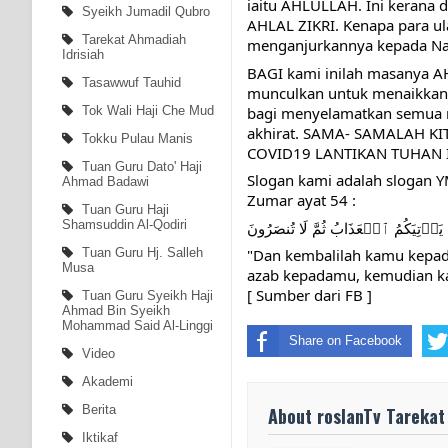
iaitu AHLULLAH. Ini kerana d
Syeikh Jumadil Qubro
AHLAL ZIKRI. Kenapa para ul
Tarekat Ahmadiah
menganjurkannya kepada Na
Idrisiah
BAGI kami inilah masanya 
Tasawwuf Tauhid
munculkan untuk menaikkan
bagi menyelamatkan semua ma
Tok Wali Haji Che Mud
akhirat. SAMA- SAMALAH 
Tokku Pulau Manis
COVID19 LANTIKAN TUHAN I
Tuan Guru Dato' Haji
Slogan kami adalah slogan 
Ahmad Badawi
Zumar ayat 54 :
Tuan Guru Haji
Shamsuddin Al-Qodiri
‎ن يَأۡتِيَكُمُ ٱلۡعَذَابُ ثُمَّ لَا تُنصَرُونَ
Tuan Guru Hj. Salleh
"Dan kembalilah kamu kepad
Musa
azab kepadamu, kemudian ka
[ Sumber dari FB ]
Tuan Guru Syeikh Haji
Ahmad Bin Syeikh
Mohammad Said Al-Linggi
Share on Facebook
Video
Akademi
Berita
About roslanTv Tarekat
Iktikaf