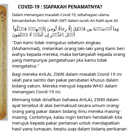
     COVID-19 : SIAPAKAH PENAMATNYA?
AH: BUKAN SEKADAR MELIHAT, TETAPI MENGENAL DIRI
Dalam menangani masalah Covid-19, sebahagian ulama 
bersandarkan firman Allah SWT dalam surah An-Nahl ayat 43: 
أَهۡلَ ٱلذِّكۡرِ إِن كُنتُمۡ لَا تَعۡلَمُونَ
"Dan Kami tidak mengutus sebelum engkau 
HNYA TIDAK FASIH. TAPI SINGA PUN TUNDUK PADANYA
(Muhammad), melainkan orang laki-laki yang Kami beri 
wahyu kepada mereka; maka bertanyalah kepada orang 
yang mempunyai pengetahuan jika kamu tidak 
 MUDAH TERPESONA, JANGAN JUGA MUDAH MENGHUKUM
mengetahui."
ULANG
Bagi mereka AHLAL ZIKRI dalam masalah Covid-19 ini 
ialah para saintis dan pakar perubatan khusus dalam 
N HATI, JIWA TURUT MENJADI KUAT
bidang vaksin. Mereka merujuk kepada WHO dalam 
menangani Covid-19 ini.
EMBERSIHKAN HATI
Memang tidak dinafikan bahawa AHLAL ZIKRI dalam 
ayat tersebut di atas bermaksud secara umum orang-
api Pada Qalbi"
orang yang pakar dalam bidang ilmu mereka masing-
masing. Contohnya, kalau ingin bertani hendaklah kita 
merujuk kepada pakar pertanian untuk mendapatkan 
hasil yang lumayan, begitu juga dalam bidang perikanan 