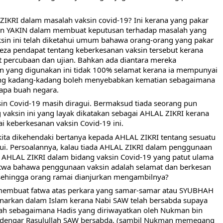
IKRI dalam masalah vaksin covid-19? Ini kerana yang pakar 
dan YAKIN dalam membuat keputusan terhadap masalah yang 
sin ini telah diketahui umum bahawa orang-orang yang pakar 
eza pendapat tentang keberkesanan vaksin tersebut kerana 
t percubaan dan ujian. Bahkan ada diantara mereka 
in yang digunakan ini tidak 100% selamat kerana ia mempunyai 
ng kadang-kadang boleh menyebabkan kematian sebagaimana 
rapa buah negara.
sin Covid-19 masih diragui. Bermaksud tiada seorang pun 
vaksin ini yang layak dikatakan sebagai AHLAL ZIKRI kerana 
 keberkesanan vaksin Covid-19 ini. 
 kita dikehendaki bertanya kepada AHLAL ZIKRI tentang sesuatu 
hui. Persoalannya, kalau tiada AHLAL ZIKRI dalam penggunaan 
h AHLAL ZIKRI dalam bidang vaksin Covid-19 yang patut ulama 
twa bahawa penggunaan vaksin adalah selamat dan berkesan 
ehingga orang ramai dianjurkan mengambilnya?
h membuat fatwa atas perkara yang samar-samar atau SYUBHAH 
benarkan dalam Islam kerana Nabi SAW telah bersabda supaya 
ah sebagaimana Hadis yang diriwayatkan oleh Nukman bin 
endengar Rasulullah SAW bersabda, (sambil Nukman memegang 