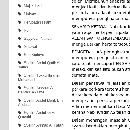
soleh. Membunuh anak itu ada
Majlis Haul
menjadi kafir dan kedua dia
peringkat ini adalah pengeta
Makam
mempunyai penglihatan mata 
Perubatan Islam
SENARIO KETIGA : Nabi Khidi
Rumi
yatim agar harta peninggalan
ALLAH SWT MENGHENDAKI aga
Sayyidah Nafisah
mengeluarkan harta tersebu
Selawat
PENGETAHUAN peringkat ini ad
SeniBudaya
mempunyai pengetahuan ini 
iaitu telah mencapai PENGE
Sheikh Abdul Qadir Al-
Jailani
melakukan sesuatu bukan at
semata-mata.
Sheikh Tokku Ibrahim
Mohamad
Dalam peristiwa ini jelaslah
Syaikh Nawawi Al-
perkara-perkara tertentu he
Bantani Al-Jawi
dekat kepada Allah kerana me
mengetahui perkara-perkara
Syeikh Abdul Malik Bin
Abdullah
Allah memerintahkan Nabi Mu
kerana Nabi Khidir AS telah 
Syeikh Abdullah Al-
Qumairi
Dalam menangani masalah Co
syariat hendaklah mengikuti 
Syeikh Ahmad Al Fatani