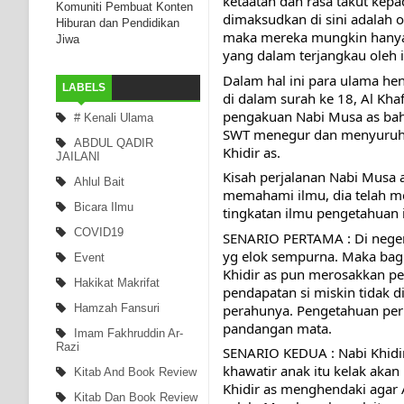
ketaatan dan rasa takut kepad
Komuniti Pembuat Konten
dimaksudkan di sini adalah 
Hiburan dan Pendidikan
maka mereka mungkin hanya t
Jiwa
yang dalam terjangkau oleh 
Dalam hal ini para ulama he
LABELS
di dalam surah ke 18, Al Kha
pengakuan Nabi Musa as baha
# Kenali Ulama
SWT menegur dan menyuruhny
ABDUL QADIR
Khidir as.
JAILANI
Kisah perjalanan Nabi Musa 
Ahlul Bait
memahami ilmu, dia telah m
Bicara Ilmu
tingkatan ilmu pengetahuan i
COVID19
SENARIO PERTAMA : Di negeri
yg elok sempurna. Maka bagi
Event
Khidir as pun merosakkan per
Hakikat Makrifat
pendapatan si miskin tidak d
perahunya. Pengetahuan pering
Hamzah Fansuri
pandangan mata.
Imam Fakhruddin Ar-
Razi
SENARIO KEDUA : Nabi Khidi
khawatir anak itu kelak aka
Kitab And Book Review
Khidir as menghendaki agar 
Kitab Dan Book Review