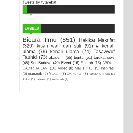
Tweets by tvtarekat
LABELS
Bicara Ilmu
(851)
Hakikat Makrifat
(320)
kisah wali dan sufi
(91)
# kenali
ulama
(78)
kenali ulama
(74)
Tasawwuf
Tauhid
(73)
akademi
(55)
berita
(51)
tarekatnews
(45)
SeniBudaya
(40)
Event
(16)
# kitab
(13)
ABDUL
QADIR JAILANI
(10)
Video
(8)
Majlis Haul
(5)
inspirasi
(5)
manaqib
(5)
Makam
(3)
tok kenali
(3)
kasyaf
(2)
Rumi
(1)
iktikaf
(1)
makam.
(1)
sadaqah
(1)