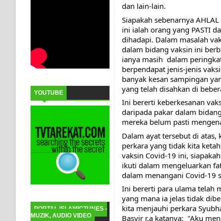
dan lain-lain.
Siapakah sebenarnya AHLAL Z
ini ialah orang yang PASTI 
dihadapi. Dalam masalah vak
dalam bidang vaksin ini berb
ianya masih  dalam peringka
berpendapat jenis-jenis vaks
banyak kesan sampingan ya
yang telah disahkan di bebe
YOUTUBE
Ini bererti keberkesanan vak
daripada pakar dalam bidang 
mereka belum pasti mengenai
Dalam ayat tersebut di atas,
perkara yang tidak kita keta
vaksin Covid-19 ini, siapaka
ikuti dalam mengeluarkan fa
dalam menangani Covid-19 s
Ini bererti para ulama tela
yang mana ia jelas tidak di
kita menjauhi perkara Syubh
PORTAL ISLAMICTUNES -
MUZIK, AUDIO VIDEO
Basyir r.a katanya:  "Aku m