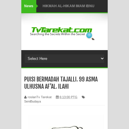
News
HIKMAH AL-HIKAM IMAM IBNU
‘AṬĀ’ILLĀH - Peringkat-peringkat
Zikir
AHLI SUFFAH: GOLONGAN SUFI
PERTAMA DI ZAMAN RASULULLAH
SAW?
PUISI BERMADAH TAJALLI. 99 ASMA
Integritas amanah.
ULHUSNA AF’AL. ILAHI
WAHDATUL WUJUD (IBNU ARABI)
roslanTv Tarekat
6:13:00 PTG
SeniBudaya
DAN WAHDATUS SYUHUD (AHMAD
SIRHINDI)
Wusul kepada Allah