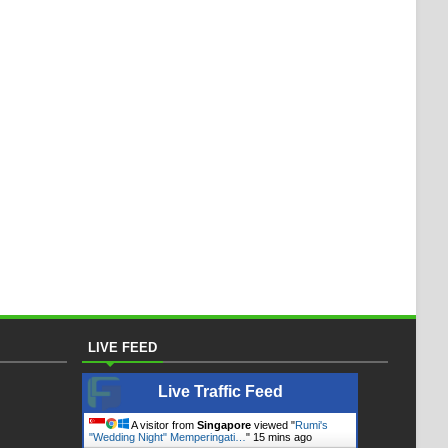
LIVE FEED
Live Traffic Feed
A visitor from
Singapore
viewed "
Rumi's
"Wedding Night" Memperingati…
"
15 mins ago