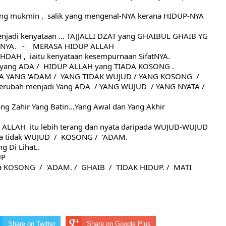
ang mukmin ,  salik yang mengenal-NYA kerana HIDUP-NYA 
 menjadi kenyataan … TAJJALLI DZAT yang GHAIBUL GHAIB YG 
YA.   -    MERASA HIDUP ALLAH
DAH ,  iaitu kenyataan kesempurnaan SifatNYA. 
l yang ADA /  HIDUP ALLAH yang TIADA KOSONG .  
 YANG 'ADAM /  YANG TIDAK WUJUD / YANG KOSONG  /  
berubah menjadi Yang ADA  / YANG WUJUD  / YANG NYATA /  
ang Zahir Yang Batin…
Yang Awal dan Yang Akhir 
 ALLAH  itu lebih terang dan nyata daripada WUJUD-WUJUD 
 tidak WUJUD  /  KOSONG /  'ADAM.
 Di Lihat..  
UP
KOSONG  /  'ADAM. /  GHAIB  /  TIDAK HIDUP. /  MATI  
Share on Twitter
Share on Google Plus