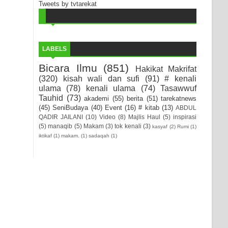
Tweets by tvtarekat
LABELS
Bicara Ilmu
(851)
Hakikat Makrifat
(320)
kisah wali dan sufi
(91)
# kenali
ulama
(78)
kenali ulama
(74)
Tasawwuf
Tauhid
(73)
akademi
(55)
berita
(51)
tarekatnews
(45)
SeniBudaya
(40)
Event
(16)
# kitab
(13)
ABDUL
QADIR JAILANI
(10)
Video
(8)
Majlis Haul
(5)
inspirasi
(5)
manaqib
(5)
Makam
(3)
tok kenali
(3)
kasyaf
(2)
Rumi
(1)
iktikaf
(1)
makam.
(1)
sadaqah
(1)