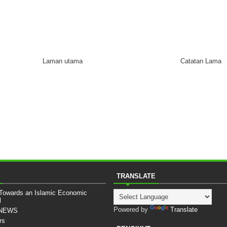
Laman utama
Catatan Lama
TRANSLATE
 Towards an Islamic Economic
l
Powered by
Translate
sNEWS
rs