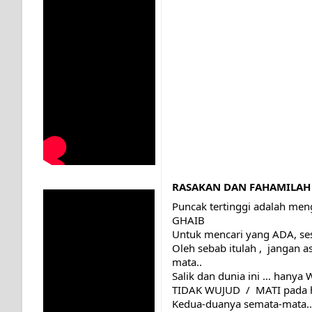
KISAH WALI SUFI, YANG BACAAN SURAT AL-FATIHA
SHAYKH TAREKAT ATAU TUKANG SIHIR? JANGAN
DI TANGAN MURSYID, CINTA MENEMUKAN JALAN P
RAWATAN TAREKAT: APABILA ALLAH MENYEMBUHKA
TASAWUF: BUKAN AJARAN PELIK, TETAPI JALAN M
"Kotoran Yang Paling Bahaya Bukan Pada Pakaian, Tet
RASAKAN DAN FAHAMILAH
Secara Biologis Manusia itu Sama, Dengan Tingkat K
Puncak tertinggi adalah men
GHAIB 
WAHDATUL WUJUD, WAHDATU SYUHUD, DAN MANU
Untuk mencari yang ADA, ses
Oleh sebab itulah ,  jangan 
WAHDATUL WUJUD ITU APA..??
mata.. 
Salik dan dunia ini … hanya 
TIDAK WUJUD  /  MATI pada 
Kedua-duanya semata-mata...