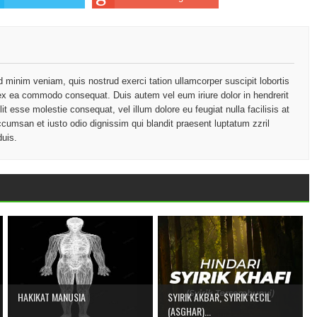
d minim veniam, quis nostrud exerci tation ullamcorper suscipit lobortis
p ex ea commodo consequat. Duis autem vel eum iriure dolor in hendrerit
lit esse molestie consequat, vel illum dolore eu feugiat nulla facilisis at
ccumsan et iusto odio dignissim qui blandit praesent luptatum zzril
duis.
HAKIKAT MANUSIA
SYIRIK AKBAR, SYIRIK KECIL
(ASGHAR)...