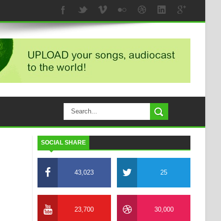
SOCIAL SHARE
43,023
25
23,700
30,000