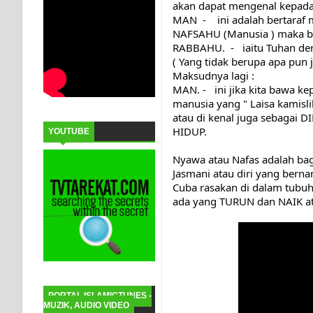
akan dapat mengenal kepad
MAN  -    ini adalah bertara
NAFSAHU (Manusia ) maka b
RABBAHU.  -   iaitu Tuhan
( Yang tidak berupa apa pun j
Maksudnya lagi :  
MAN. -   ini jika kita bawa
manusia yang " Laisa kamislih
atau di kenal juga sebagai D
HIDUP.
YOUTUBE
Nyawa atau Nafas adalah bagi
Jasmani atau diri yang berna
Cuba rasakan di dalam tubuh i
ada yang TURUN dan NAIK at
PORTAL ISLAMICTUNES -
MUZIK, AUDIO VIDEO