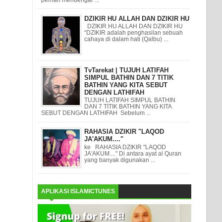
DZIKIR HU ALLAH DAN DZIKIR HU
DZIKIR HU ALLAH DAN DZIKIR HU
“DZIKIR adalah penghasilan sebuah
cahaya di dalam hati (Qalbu) ...
TvTarekat | TUJUH LATIFAH
SIMPUL BATHIN DAN 7 TITIK
BATHIN YANG KITA SEBUT
DENGAN LATHIFAH
TUJUH LATIFAH SIMPUL BATHIN
DAN 7 TITIK BATHIN YANG KITA
SEBUT DENGAN LATHIFAH Sebelum ...
RAHASIA DZIKIR "LAQOD
JA'AKUM...."
ke RAHASIA DZIKIR "LAQOD
JA'AKUM...." Di antara ayat al Quran
yang banyak digunakan ...
APLIKASI ISLAMICTUNES