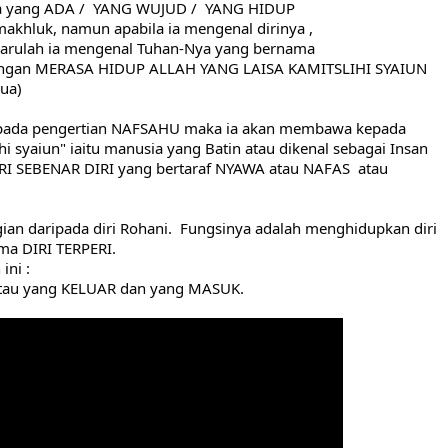
a yang ADA /  YANG WUJUD /  YANG HIDUP
f makhluk, namun apabila ia mengenal dirinya ,
arulah ia mengenal Tuhan-Nya yang bernama 
 dengan MERASA HIDUP ALLAH YANG LAISA KAMITSLIHI SYAIUN 
ua) 
 kepada pengertian NAFSAHU maka ia akan membawa kepada 
i syaiun" iaitu manusia yang Batin atau dikenal sebagai Insan 
IRI SEBENAR DIRI yang bertaraf NYAWA atau NAFAS  atau  
an daripada diri Rohani.  Fungsinya adalah menghidupkan diri 
ma DIRI TERPERI. 
ni : 
au 
yang KELUAR dan yang MASUK.