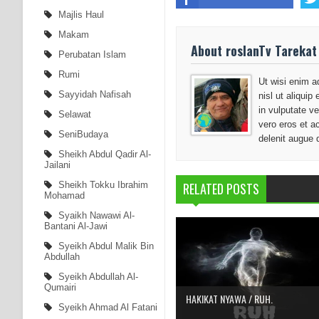
Majlis Haul
Makam
About roslanTv Tarekat
Perubatan Islam
Rumi
Ut wisi enim a
Sayyidah Nafisah
nisl ut aliqui
in vulputate ve
Selawat
vero eros et a
SeniBudaya
delenit augue 
Sheikh Abdul Qadir Al-
Jailani
RELATED POSTS
Sheikh Tokku Ibrahim
Mohamad
Syaikh Nawawi Al-
Bantani Al-Jawi
Syeikh Abdul Malik Bin
Abdullah
Syeikh Abdullah Al-
Qumairi
HAKIKAT NYAWA / RUH.
Syeikh Ahmad Al Fatani