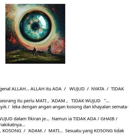
HNYA TIDAK FASIH. TAPI SINGA PUN TUNDUK PADANYA
 MUDAH TERPESONA, JANGAN JUGA MUDAH MENGHUKUM
ULANG
N HATI, JIWA TURUT MENJADI KUAT
EMBERSIHKAN HATI
api Pada Qalbi"
esadaran yang Berbeda
genal ALLAH… ALLAH itu ADA  /   WUJUD  /  NYATA  /  TIDAK 
NGGALING KAWULA GUSTI
eorang itu perlu MATI ,  'ADAM ,   TIDAK WUJUD   "… 
asyik /  leka dengan angan-angan kosong dan khayalan semata-
WUJUD dalam fikiran je...  Namun ia TIDAK ADA / GHAIB /  
hakikatnya… 
 KOSONG  /  'ADAM. /  MATI...  Sesuatu yang KOSONG tidak 