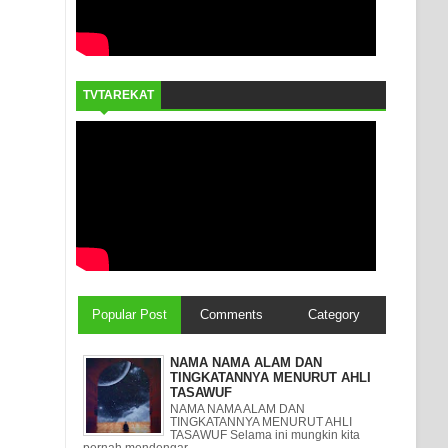
TVTAREKAT
Popular Post
Comments
Category
NAMA NAMA ALAM DAN
TINGKATANNYA MENURUT AHLI
TASAWUF
NAMA NAMA ALAM DAN
TINGKATANNYA MENURUT AHLI
TASAWUF Selama ini mungkin kita
pernah mendengar ...