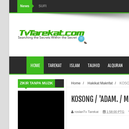
News
SUFI
Tertipu: Sehat dan Waktu Luang
HIKMAH AL-HIKAM IMAM IBNU ‘AṬĀ’ILLĀH - Peringkat-p
AHLI SUFFAH: GOLONGAN SUFI PERTAMA DI ZAMA
Integritas amanah.
HOME
TAREKAT
ISLAM
TAUHID
ALQURAN
WAHDATUL WUJUD (IBNU ARABI) DAN WAHDATUS S
Wusul kepada Allah
ZIKIR TANPA MUZIK
Home
/
Hakikat Makrifat
/
KOSON
Hati dan dua sayap
KOSONG / 'ADAM. / M
MUKASYAFAH MENURUT AHL AL-SUNNAH WAL JAMA'
roslanTv Tarekat
1:58:00 PTG
SYARAHAN TINGKAT TINGGI TASAWWUF*
Syahadat… tapi belum benar-benar menyaksikan.