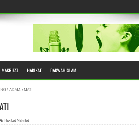
eringkat Zikir
N RASULULLAH SAW?
MAKRIFAT
HAKIKAT
DAKWAHISLAM
YUHUD (AHMAD SIRHINDI)
G / 'ADAM. / MATI
ATI
AH: BUKAN SEKADAR MELIHAT, TETAPI MENGENAL DIRI
Hakikat Makrifat