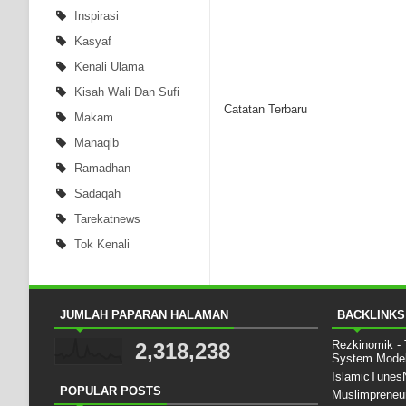
Inspirasi
Kasyaf
Kenali Ulama
Kisah Wali Dan Sufi
Catatan Terbaru
Makam.
Manaqib
Ramadhan
Sadaqah
Tarekatnews
Tok Kenali
JUMLAH PAPARAN HALAMAN
BACKLINKS
Rezkinomik -
2,318,238
System Mode
IslamicTune
POPULAR POSTS
Muslimpreneu