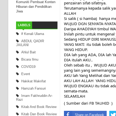
Komuniti Pembuat Konten
penzairan sifat-sifatnya.
Hiburan dan Pendidikan
Terutamanya kepada salik y
Jiwa
ALLAH
Si salik ( si hamba)  hanya
WUJUD DGN SENYATA-NYATAN
LABELS
Daripa AHADIYAH timbul WAH
Inilah pintu untuk mengena
# Kenali Ulama
Sedang HIDUP DIRI MANUSIA
ABDUL QADIR
YANG MATI  itu tidak boleh 
JAILANI
YANG HIDUP.
Ahlul Bait
DIA lah yang ADA, 
DIA lah Y
DIA itulah AKU..
Bicara Ilmu
Oleh sebab itu ,  WUJUD AKU
COVID19
yang lain yang sememangnya
Event
AKU lah Yang Melihat dan Yang
AKU LAH ALLAH  YANG HID
Hakikat Makrifat
WUJUD ENGKAU itu tidak ada 
Hamzah Fansuri
semata-mata.                 
SELAMILAH 
Imam Fakhruddin Ar-
Razi
( Sumber dari FB TAUHID  )
Kitab And Book Review
Kitab Dan Book Review
Share on Facebook