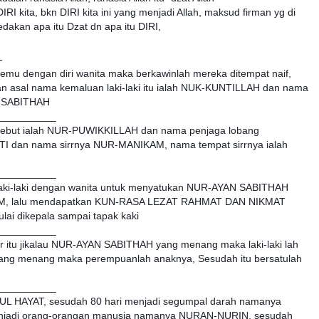
IRI kita, bkn DIRI kita ini yang menjadi Allah, maksud firman yg di
dakan apa itu Dzat dn apa itu DIRI,
-
bertemu dengan diri wanita maka berkawinlah mereka ditempat naif,
an asal nama kemaluan laki-laki itu ialah NUK-KUNTILLAH dan nama
AN SABITHAH
__________
rsebut ialah NUR-PUWIKKILLAH dan nama penjaga lobang
I dan nama sirrnya NUR-MANIKAM, nama tempat sirrnya ialah
__________
aki-laki dengan wanita untuk menyatukan NUR-AYAN SABITHAH
M, lalu mendapatkan KUN-RASA LEZAT RAHMAT DAN NIKMAT
ai dikepala sampai tapak kaki
__________
irr itu jikalau NUR-AYAN SABITHAH yang menang maka laki-laki lah
ang menang maka perempuanlah anaknya, Sesudah itu bersatulah
__________
UL HAYAT, sesudah 80 hari menjadi segumpal darah namanya
njadi orang-orangan manusia namanya NURAN-NURIN, sesudah