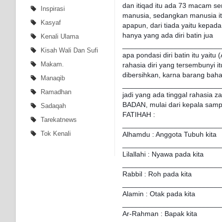
dan itiqad itu ada 73 macam s
Inspirasi
manusia, sedangkan manusia it
Kasyaf
apapun, dari tiada yaitu kepada
hanya yang ada diri batin jua
Kenali Ulama
_________________________
Kisah Wali Dan Sufi
apa pondasi diri batin itu yaitu
Makam.
rahasia diri yang tersembunyi 
dibersihkan, karna barang baha
Manaqib
_________________________
Ramadhan
jadi yang ada tinggal rahasi
BADAN, mulai dari kepala sampa
Sadaqah
FATIHAH :
Tarekatnews
_________________________
Tok Kenali
Alhamdu : Anggota Tubuh kita
_________________________
Lilallahi : Nyawa pada kita
_________________________
Rabbil : Roh pada kita
_________________________
Alamin : Otak pada kita
_________________________
Ar-Rahman : Bapak kita