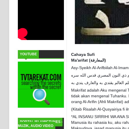
Cahaya Sufi
YOUTUBE
Ma'arifat (المعارفة)
Asy-Syeikh Al-Arifbiilah Al-Im
ام ذي النون المصري قدس الله سره
Makrifat adalah Aku mengenal 
tidak akan mengenal Tuhanku. 
orang Al-Arifin (Ahli Makrifat) 
(Kitab Risalah Al-Qusyairiya fi
*AL INSANU SIRRIHI WA ANA 
PORTAL ISLAMICTUNES -
Manusia itu rahasia ku, aku rah
MUZIK, AUDIO VIDEO
Maksudnya, jasad manusia itu ada