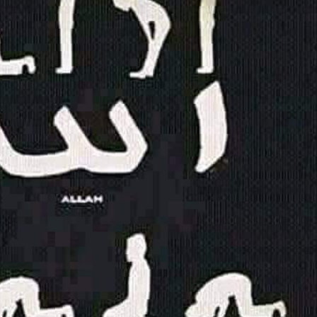
HNYA TIDAK FASIH. TAPI SINGA PUN TUNDUK PADANYA
 MUDAH TERPESONA, JANGAN JUGA MUDAH MENGHUKUM
ULANG
N HATI, JIWA TURUT MENJADI KUAT
EMBERSIHKAN HATI
api Pada Qalbi"
esadaran yang Berbeda
NGGALING KAWULA GUSTI