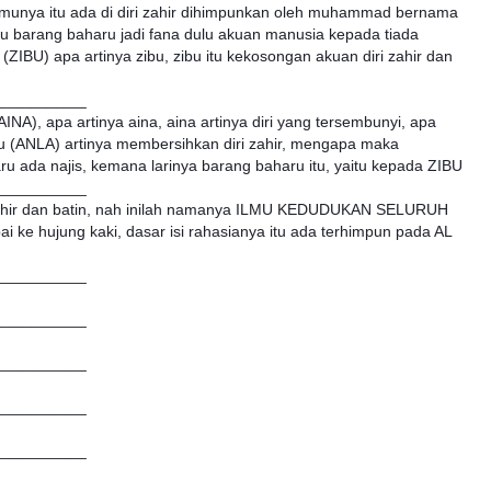
emunya itu ada di diri zahir dihimpunkan oleh muhammad bernama
u barang baharu jadi fana dulu akuan manusia kepada tiada
 (ZIBU) apa artinya zibu, zibu itu kekosongan akuan diri zahir dan
__________
 (AINA), apa artinya aina, aina artinya diri yang tersembunyi, apa
itu (ANLA) artinya membersihkan diri zahir, mengapa maka
ru ada najis, kemana larinya barang baharu itu, yaitu kepada ZIBU
__________
a zahir dan batin, nah inilah namanya ILMU KEDUDUKAN SELURUH
i ke hujung kaki, dasar isi rahasianya itu ada terhimpun pada AL
__________
__________
__________
__________
__________