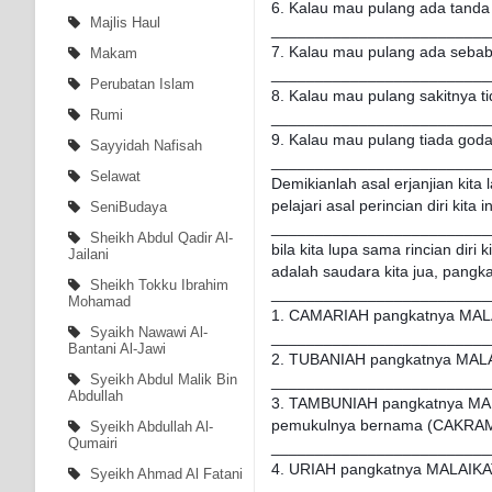
6. Kalau mau pulang ada tand
Majlis Haul
_________________________
7. Kalau mau pulang ada seba
Makam
_________________________
Perubatan Islam
8. Kalau mau pulang sakitnya ti
Rumi
_________________________
9. Kalau mau pulang tiada god
Sayyidah Nafisah
_________________________
Selawat
Demikianlah asal erjanjian kita l
pelajari asal perincian diri k
SeniBudaya
_________________________
Sheikh Abdul Qadir Al-
bila kita lupa sama rincian diri
Jailani
adalah saudara kita jua, pangk
Sheikh Tokku Ibrahim
_________________________
Mohamad
1. CAMARIAH pangkatnya MALA
Syaikh Nawawi Al-
_________________________
Bantani Al-Jawi
2. TUBANIAH pangkatnya MAL
Syeikh Abdul Malik Bin
_________________________
Abdullah
3. TAMBUNIAH pangkatnya MAL
pemukulnya bernama (CAKRAMUL
Syeikh Abdullah Al-
Qumairi
_________________________
4. URIAH pangkatnya MALAIKAT
Syeikh Ahmad Al Fatani
_________________________