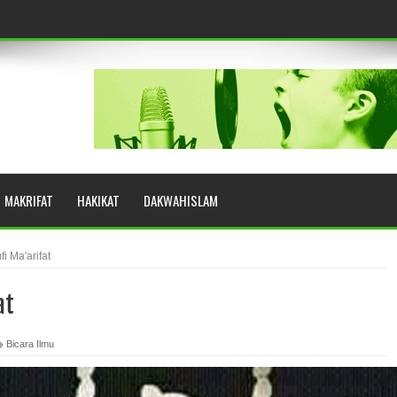
eringkat Zikir
N RASULULLAH SAW?
MAKRIFAT
HAKIKAT
DAKWAHISLAM
YUHUD (AHMAD SIRHINDI)
i Ma'arifat
at
AH: BUKAN SEKADAR MELIHAT, TETAPI MENGENAL DIRI
Bicara Ilmu