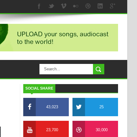
SOCIAL SHARE
43,023
25
23,700
30,000