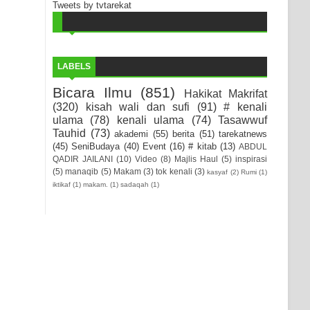
Tweets by tvtarekat
LABELS
Bicara Ilmu
(851)
Hakikat Makrifat
(320)
kisah wali dan sufi
(91)
# kenali
ulama
(78)
kenali ulama
(74)
Tasawwuf
Tauhid
(73)
akademi
(55)
berita
(51)
tarekatnews
(45)
SeniBudaya
(40)
Event
(16)
# kitab
(13)
ABDUL
QADIR JAILANI
(10)
Video
(8)
Majlis Haul
(5)
inspirasi
(5)
manaqib
(5)
Makam
(3)
tok kenali
(3)
kasyaf
(2)
Rumi
(1)
iktikaf
(1)
makam.
(1)
sadaqah
(1)