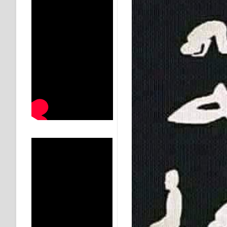
KISAH WALI SUFI, YANG BACAAN SURAT AL-FATIHA
SHAYKH TAREKAT ATAU TUKANG SIHIR? JANGAN
DI TANGAN MURSYID, CINTA MENEMUKAN JALAN P
RAWATAN TAREKAT: APABILA ALLAH MENYEMBUHKA
TASAWUF: BUKAN AJARAN PELIK, TETAPI JALAN M
"Kotoran Yang Paling Bahaya Bukan Pada Pakaian, Tet
Secara Biologis Manusia itu Sama, Dengan Tingkat K
WAHDATUL WUJUD, WAHDATU SYUHUD, DAN MANU
WAHDATUL WUJUD ITU APA..??