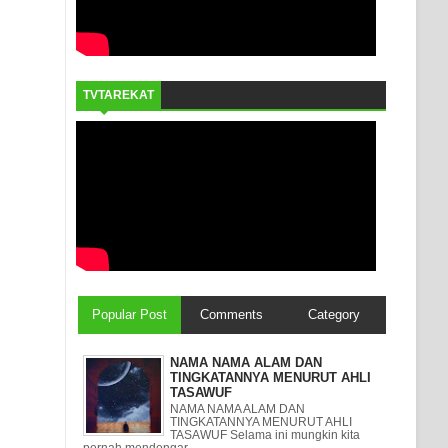
TVTAREKAT
Popular Post
Comments
Category
NAMA NAMA ALAM DAN
TINGKATANNYA MENURUT AHLI
TASAWUF
NAMA NAMA ALAM DAN
TINGKATANNYA MENURUT AHLI
TASAWUF Selama ini mungkin kita
pernah mendengar ...