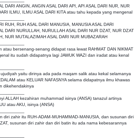
AL DARI ANGIN, ANGIN ASAL DARI API, API ASAL DARI NUR, NUR
ARI ILMU, ILMU ASAL DARI KITA atau tahu kepada yang mengenal
__________
L DARI RUH, RUH ASAL DARI MANUSIA, MANUSIA ASAL DARI
DARI NURULLAH, NURULLAH ASAL DARI NUR DZAT, NUR DZAT
H, NUR MUTALAZIMAH ASAL DARI NUR MUBAZARAH
__________
azim atau bersenang-senang didapat rasa lewat RAHMAT DAN NIKMAT
al itu sudah didapatnya lagi JAWUK WAZI dan iradat atau kenal
__________
diyah yaitu dirinya ada pada maqam salik atau kekal selamanya
EDALAM atau KELUAR NAFASNYA selama didapatnya ilmu khawas
an dikehendakinya
__________
nyi ALLAH kezahiran muhammad isinya (ANSA) tanazul artinya
UU atau AKU, isinya (ANSA)
__________
nan diri zahir itu RUH-ADAM-MUHAMMAD-MANUSIA, dan susunan diri
T, susunan diri zahir dan diri batin itu ada nama kebesarannya
__________