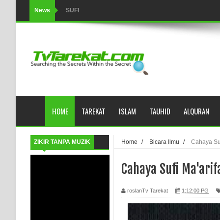
News
SUFI
Tertipu: Sehat dan Waktu Luang
HIKMAH AL-HIKAM IMAM IBNU ‘AṬĀ’ILLĀH - Peringkat-p
AHLI SUFFAH: GOLONGAN SUFI PERTAMA DI ZAMA
Integritas amanah.
HOME
TAREKAT
ISLAM
TAUHID
ALQURAN
WAHDATUL WUJUD (IBNU ARABI) DAN WAHDATUS S
Wusul kepada Allah
ZIKIR TANPA MUZIK
Home
/
Bicara Ilmu
/
Cahaya Suf
Hati dan dua sayap
Cahaya Sufi Ma'arif
MUKASYAFAH MENURUT AHL AL-SUNNAH WAL JAMA'
roslanTv Tarekat
1:12:00 PG
SYARAHAN TINGKAT TINGGI TASAWWUF*
Syahadat… tapi belum benar-benar menyaksikan.