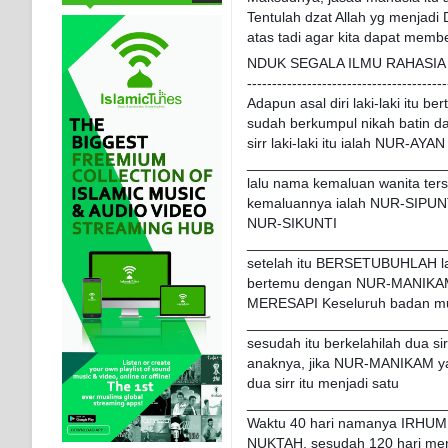
Tentulah dzat Allah yg menjadi D
atas tadi agar kita dapat membe
NDUK SEGALA ILMU RAHASIA
----------------------------------------
Adapun asal diri laki-laki itu 
sudah berkumpul nikah batin d
sirr laki-laki itu ialah NUR-AY
_________________________
lalu nama kemaluan wanita te
kemaluannya ialah NUR-SIPUNT
NUR-SIKUNTI
_________________________
setelah itu BERSETUBUHLAH l
bertemu dengan NUR-MANIKA
MERESAPI Keseluruh badan mul
_________________________
sesudah itu berkelahilah dua s
anaknya, jika NUR-MANIKAM y
dua sirr itu menjadi satu
_________________________
Waktu 40 hari namanya IRHUM
NUKTAH, sesudah 120 hari me