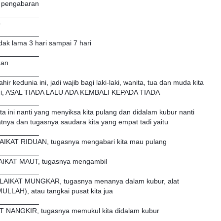
a pengabaran
__________
b
__________
dak lama 3 hari sampai 7 hari
__________
aan
__________
ahir kedunia ini, jadi wajib bagi laki-laki, wanita, tua dan muda kita
ita ini, ASAL TIADA LALU ADA KEMBALI KEPADA TIADA
__________
 kita ini nanti yang menyiksa kita pulang dan didalam kubur nanti
atnya dan tugasnya saudara kita yang empat tadi yaitu
__________
IKAT RIDUAN, tugasnya mengabari kita mau pulang
__________
AIKAT MAUT, tugasnya mengambil
__________
AIKAT MUNGKAR, tugasnya menanya dalam kubur, alat
LAH), atau tangkai pusat kita jua
__________
 NANGKIR, tugasnya memukul kita didalam kubur
__________