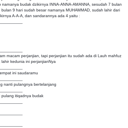
ap namanya budak dzikirnya INNA-ANNA-AMANNA, sesudah 7 bulan
 bulan 9 hari sudah besar namanya MUHAMMAD, sudah lahir dari
irnya A-A-A, dan sandarannya ada 4 yaitu :
__________
__________
m macam perjanjian, tapi perjanjian itu sudah ada di Lauh mahfuz
 lahir kedunia ini perjanjianNya
__________
 empat ini saudaramu
__________
ng nanti pulangnya bertelanjang
__________
i pulang itiqadnya budak
__________
__________
__________