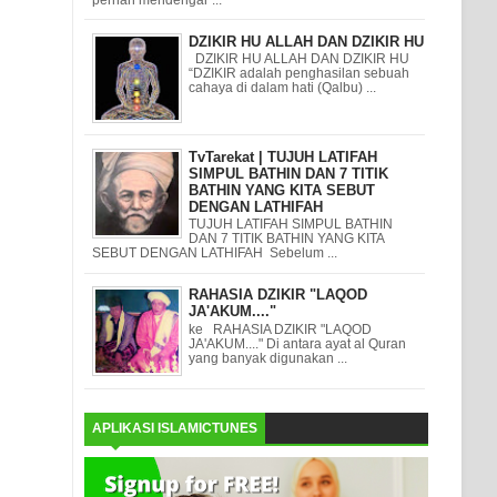
DZIKIR HU ALLAH DAN DZIKIR HU
DZIKIR HU ALLAH DAN DZIKIR HU
“DZIKIR adalah penghasilan sebuah
cahaya di dalam hati (Qalbu) ...
TvTarekat | TUJUH LATIFAH
SIMPUL BATHIN DAN 7 TITIK
BATHIN YANG KITA SEBUT
DENGAN LATHIFAH
TUJUH LATIFAH SIMPUL BATHIN
DAN 7 TITIK BATHIN YANG KITA
SEBUT DENGAN LATHIFAH Sebelum ...
RAHASIA DZIKIR "LAQOD
JA'AKUM...."
ke RAHASIA DZIKIR "LAQOD
JA'AKUM...." Di antara ayat al Quran
yang banyak digunakan ...
APLIKASI ISLAMICTUNES