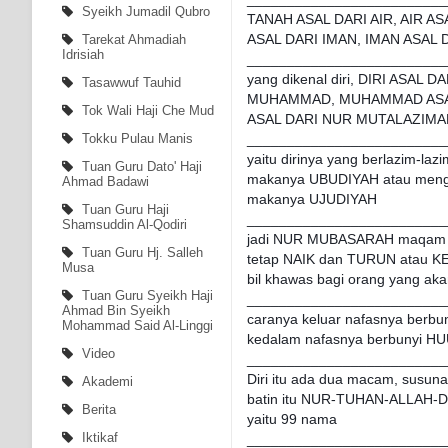
Syeikh Jumadil Qubro
TANAH ASAL DARI AIR, AIR AS
ASAL DARI IMAN, IMAN ASAL D
Tarekat Ahmadiah
Idrisiah
_________________________
yang dikenal diri, DIRI ASA
Tasawwuf Tauhid
MUHAMMAD, MUHAMMAD ASAL 
Tok Wali Haji Che Mud
ASAL DARI NUR MUTALAZIMA
Tokku Pulau Manis
_________________________
yaitu dirinya yang berlazim-l
Tuan Guru Dato' Haji
makanya UBUDIYAH atau mengen
Ahmad Badawi
makanya UJUDIYAH
Tuan Guru Haji
_________________________
Shamsuddin Al-Qodiri
jadi NUR MUBASARAH maqam uju
Tuan Guru Hj. Salleh
tetap NAIK dan TURUN atau K
Musa
bil khawas bagi orang yang ak
Tuan Guru Syeikh Haji
_________________________
Ahmad Bin Syeikh
caranya keluar nafasnya berbu
Mohammad Said Al-Linggi
kedalam nafasnya berbunyi HU
Video
_________________________
Diri itu ada dua macam, susu
Akademi
batin itu NUR-TUHAN-ALLAH-DZA
Berita
yaitu 99 nama
Iktikaf
_________________________