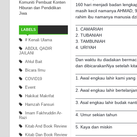
Komuniti Pembuat Konten
160 hari menjadi badan lengk
Hiburan dan Pendidikan
masih kecil namanya AHMAD, 9
Jiwa
rahim ibu namanya manusia dzik
_________________________
1. CAMARIAH
LABELS
2. TUBANIAH
# Kenali Ulama
3. TAMBUNIAH
4. URIYAH
ABDUL QADIR
JAILANI
_________________________
Dan waktu itu diadakan bermaca
Ahlul Bait
dan dibicarakanNya setelah kita
Bicara Ilmu
_________________________
1. Awal engkau lahir kami yang
COVID19
_________________________
Event
2. Awal engkau lahir bertelanja
Hakikat Makrifat
_________________________
3. Asal engkau lahir budak nant
Hamzah Fansuri
_________________________
Imam Fakhruddin Ar-
4. Umur sekian tahun
Razi
_________________________
Kitab And Book Review
5. Kaya dan miskin
_________________________
Kitab Dan Book Review