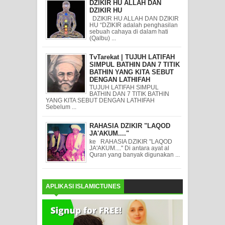
DZIKIR HU ALLAH DAN
DZIKIR HU
DZIKIR HU ALLAH DAN DZIKIR
HU “DZIKIR adalah penghasilan
sebuah cahaya di dalam hati
(Qalbu) ...
TvTarekat | TUJUH LATIFAH
SIMPUL BATHIN DAN 7 TITIK
BATHIN YANG KITA SEBUT
DENGAN LATHIFAH
TUJUH LATIFAH SIMPUL
BATHIN DAN 7 TITIK BATHIN
YANG KITA SEBUT DENGAN LATHIFAH
Sebelum ...
RAHASIA DZIKIR "LAQOD
JA'AKUM...."
ke RAHASIA DZIKIR "LAQOD
JA'AKUM...." Di antara ayat al
Quran yang banyak digunakan ...
APLIKASI ISLAMICTUNES