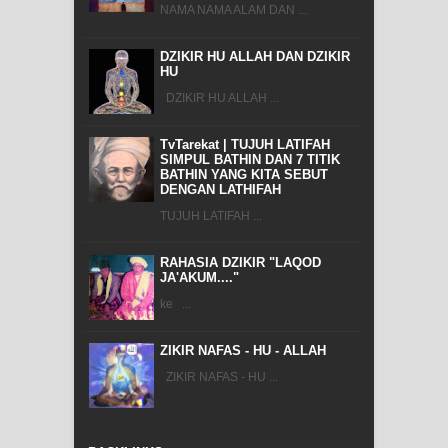
NAMA NAMA ALAM DAN ...
DZIKIR HU ALLAH DAN DZIKIR
HU
DZIKIR HU ALLAH ...
TvTarekat | TUJUH LATIFAH
SIMPUL BATHIN DAN 7 TITIK
BATHIN YANG KITA SEBUT
DENGAN LATHIFAH
TUJUH LATIFAH ...
RAHASIA DZIKIR "LAQOD
JA'AKUM...."
ke ...
ZIKIR NAFAS - HU - ALLAH
ZIKIR NAFAS - HU ...