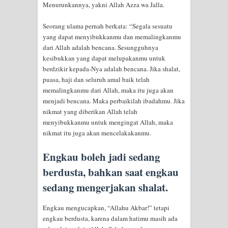
Menurunkannya, yakni Allah Azza wa Jalla.
RAWATAN TAREKAT: APABILA
Seorang ulama pernah berkata: “Segala sesuatu
ALLAH MENYEMBUHKAN HATI, JIWA
yang dapat menyibukkanmu dan memalingkanmu
dari Allah adalah bencana. Sesungguhnya
TURUT MENJADI KUAT
kesibukkan yang dapat melupakanmu untuk
berdzikir kepada-Nya adalah bencana. Jika shalat,
TASAWUF: BUKAN AJARAN PELIK,
puasa, haji dan seluruh amal baik telah
memalingkanmu dari Allah, maka itu juga akan
TETAPI JALAN MEMBERSIHKAN
menjadi bencana. Maka perbaikilah ibadahmu. Jika
nikmat yang diberikan Allah telah
HATI
menyibukkanmu untuk mengingat Allah, maka
nikmat itu juga akan mencelakakanmu.
"Kotoran Yang Paling Bahaya Bukan
Engkau boleh jadi sedang
Pada Pakaian, Tetapi Pada Qalbi"
berdusta, bahkan saat engkau
Secara Biologis Manusia itu Sama,
sedang mengerjakan shalat.
Dengan Tingkat Kesadaran yang
Engkau mengucapkan, “Allahu Akbar!” tetapi
engkau berdusta, karena dalam hatimu masih ada
Berbeda