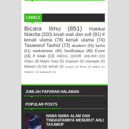
LABELS
Bicara Ilmu
(851)
Hakikat
Makrifat
(320)
kisah wali dan sufi
(91)
#
kenali ulama
(78)
kenali ulama
(74)
Tasawwuf Tauhid
(73)
akademi
(55)
berita
(51)
tarekatnews
(45)
SeniBudaya
(40)
Event
(16)
# kitab
(13)
ABDUL QADIR JAILANI
(10)
Video
(8)
Majlis Haul
(5)
inspirasi
(5)
manaqib
(5)
Makam
(3)
tok kenali
(3)
kasyaf
(2)
Rumi
(1)
iktikaf
(1)
makam.
(1)
sadaqah
(1)
JUMLAH PAPARAN HALAMAN
POPULAR POSTS
NAMA NAMA ALAM DAN
TINGKATANNYA MENURUT AHLI
TASAWUF