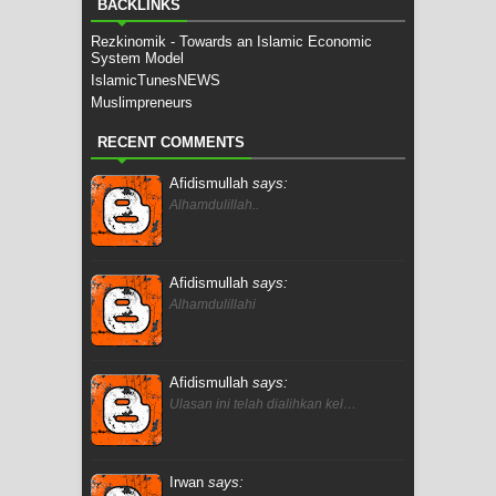
BACKLINKS
Rezkinomik - Towards an Islamic Economic
System Model
IslamicTunesNEWS
Muslimpreneurs
RECENT COMMENTS
Afidismullah
says:
Alhamdulillah..
Afidismullah
says:
Alhamdulillahi
Afidismullah
says:
Ulasan ini telah dialihkan kel…
Irwan
says: