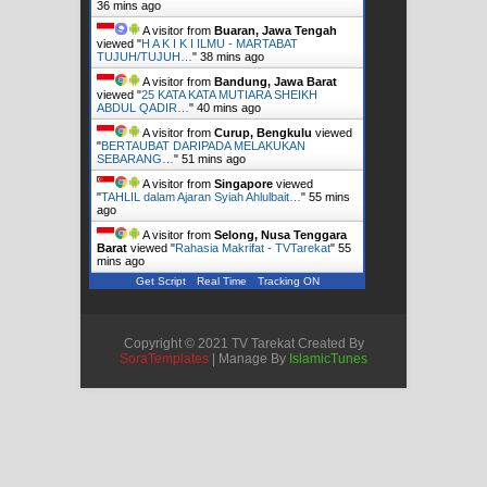
36 mins ago
A visitor from
Buaran, Jawa Tengah
viewed "
H A K I K I ILMU - MARTABAT
TUJUH/TUJUH…
"
38 mins ago
A visitor from
Bandung, Jawa Barat
viewed "
25 KATA KATA MUTIARA SHEIKH
ABDUL QADIR…
"
40 mins ago
A visitor from
Curup, Bengkulu
viewed
"
BERTAUBAT DARIPADA MELAKUKAN
SEBARANG…
"
51 mins ago
A visitor from
Singapore
viewed
"
TAHLIL dalam Ajaran Syiah Ahlulbait…
"
55 mins
ago
A visitor from
Selong, Nusa Tenggara
Barat
viewed "
Rahasia Makrifat - TVTarekat
"
55
mins ago
Get Script
Real Time
Tracking ON
Copyright © 2021 TV Tarekat Created By
SoraTemplates
| Manage By
IslamicTunes