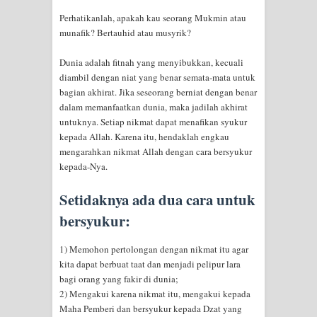
menyaksikan.
Perhatikanlah, apakah kau seorang Mukmin atau
munafik? Bertauhid atau musyrik?
KISAH WALI SUFI, YANG BACAAN
Dunia adalah fitnah yang menyibukkan, kecuali
SURAT AL-FATIHAHNYA TIDAK
diambil dengan niat yang benar semata-mata untuk
bagian akhirat. Jika seseorang berniat dengan benar
FASIH. TAPI SINGA PUN TUNDUK
dalam memanfaatkan dunia, maka jadilah akhirat
untuknya. Setiap nikmat dapat menafikan syukur
PADANYA
kepada Allah. Karena itu, hendaklah engkau
mengarahkan nikmat Allah dengan cara bersyukur
SHAYKH TAREKAT ATAU TUKANG
kepada-Nya.
SIHIR? JANGAN MUDAH
Setidaknya ada dua cara untuk
TERPESONA, JANGAN JUGA
bersyukur:
MUDAH MENGHUKUM
1) Memohon pertolongan dengan nikmat itu agar
kita dapat berbuat taat dan menjadi pelipur lara
DI TANGAN MURSYID, CINTA
bagi orang yang fakir di dunia;
2) Mengakui karena nikmat itu, mengakui kepada
MENEMUKAN JALAN PULANG
Maha Pemberi dan bersyukur kepada Dzat yang