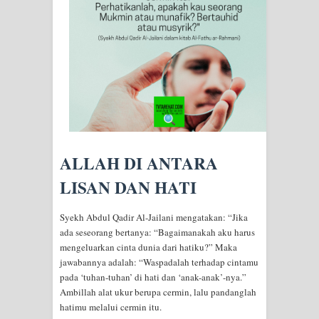
SIRHINDI)
Wusul kepada Allah
Hati dan dua sayap
MUKASYAFAH MENURUT AHL AL-
SUNNAH WAL JAMA'AH: BUKAN
ALLAH DI ANTARA
SEKADAR MELIHAT, TETAPI
LISAN DAN HATI
MENGENAL DIRI
Syekh Abdul Qadir Al-Jailani mengatakan: “Jika
ada seseorang bertanya: “Bagaimanakah aku harus
SYARAHAN TINGKAT TINGGI
mengeluarkan cinta dunia dari hatiku?” Maka
jawabannya adalah: “Waspadalah terhadap cintamu
TASAWWUF*
pada ‘tuhan-tuhan’ di hati dan ‘anak-anak’-nya.”
Ambillah alat ukur berupa cermin, lalu pandanglah
Syahadat… tapi belum benar-benar
hatimu melalui cermin itu.