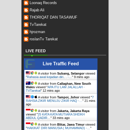
Loonaq Records
Rajab Ali
THORIQAT DAN TASAWUF
TvTarekat
hjrozman
roslanTv Tarekat
LIVE FEED
Live Traffic Feed
A visitor from
Subang, Selangor
viewed
"
Rahasia awal kejadian diri.. . -…
"
9 mins ago
A visitor from
Callaghan, New South
Wales
viewed "
APA ITU LAM JALALLAH -
TVTarekat
"
12 mins ago
A visitor from
Tampoi, Johor
viewed "
7
RAHSIA ZIKIR MENUJU ZIKIR HAQ -…
"
21 mins
ago
A visitor from
Jakarta, Jakarta Raya
viewed "
25 KATA KATA MUTIARA SHEIKH
ABDUL QADIR…
"
33 mins ago
A visitor from
Blitar, Jawa Timur
viewed
"
HAKIKAT DIRI MANUSIA ( MUHAMMAD) -…
"