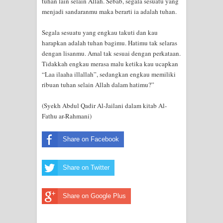
tuhan lain selain Allah. Sebab, segala sesuatu yang
menjadi sandaranmu maka berarti ia adalah tuhan.
WAHDATUL WUJUD, WAHDATU
Segala sesuatu yang engkau takuti dan kau
SYUHUD, DAN MANUNGGALING
harapkan adalah tuhan bagimu. Hatimu tak selaras
dengan lisanmu. Amal tak sesuai dengan perkataan.
KAWULA GUSTI
Tidakkah engkau merasa malu ketika kau ucapkan
“Laa ilaaha illallah”, sedangkan engkau memiliki
WAHDATUL WUJUD ITU APA..??
ribuan tuhan selain Allah dalam hatimu?”
(Syekh Abdul Qadir Al-Jailani dalam kitab Al-
Fathu ar-Rahmani)
Share on Facebook
Share on Twitter
Share on Google Plus