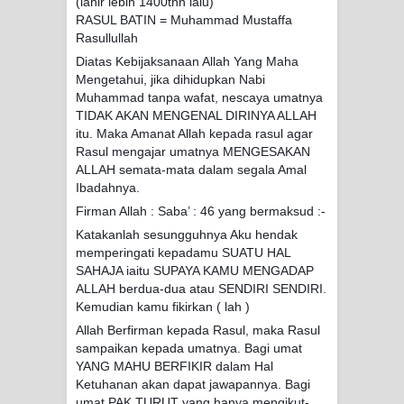
(lahir lebih 1400thn lalu)
RASUL BATIN = Muhammad Mustaffa
Rasullullah
Diatas Kebijaksanaan Allah Yang Maha
Mengetahui, jika dihidupkan Nabi
Muhammad tanpa wafat, nescaya umatnya
TIDAK AKAN MENGENAL DIRINYA ALLAH
itu. Maka Amanat Allah kepada rasul agar
Rasul mengajar umatnya MENGESAKAN
ALLAH semata-mata dalam segala Amal
Ibadahnya.
Firman Allah : Saba’ : 46 yang bermaksud :-
Katakanlah sesungguhnya Aku hendak
memperingati kepadamu SUATU HAL
SAHAJA iaitu SUPAYA KAMU MENGADAP
ALLAH berdua-dua atau SENDIRI SENDIRI.
Kemudian kamu fikirkan ( lah )
Allah Berfirman kepada Rasul, maka Rasul
sampaikan kepada umatnya. Bagi umat
YANG MAHU BERFIKIR dalam Hal
Ketuhanan akan dapat jawapannya. Bagi
umat PAK TURUT yang hanya mengikut-