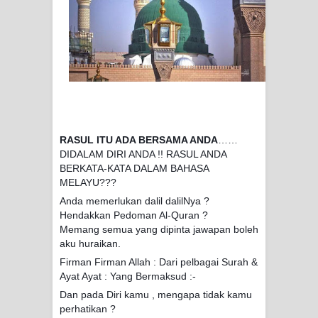
SIRHINDI)
Wusul kepada Allah
Hati dan dua sayap
MUKASYAFAH MENURUT AHL AL-
RASUL ITU ADA BERSAMA ANDA
……
SUNNAH WAL JAMA'AH: BUKAN
DIDALAM DIRI ANDA !! RASUL ANDA
BERKATA-KATA DALAM BAHASA
SEKADAR MELIHAT, TETAPI
MELAYU???
Anda memerlukan dalil dalilNya ?
MENGENAL DIRI
Hendakkan Pedoman Al-Quran ?
Memang semua yang dipinta jawapan boleh
SYARAHAN TINGKAT TINGGI
aku huraikan.
Firman Firman Allah : Dari pelbagai Surah &
TASAWWUF*
Ayat Ayat : Yang Bermaksud :-
Syahadat… tapi belum benar-benar
Dan pada Diri kamu , mengapa tidak kamu
perhatikan ?