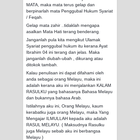
MATA, maka mata terus gelap dan
RAWATAN TAREKAT: APABILA
berpinarlah mata Penggubal Hukum Syariat
/ Feqah.
ALLAH MENYEMBUHKAN HATI, JIWA
Gelap mata zahir ..tidaklah mengapa
asalkan Mata Hati terang benderang.
TURUT MENJADI KUAT
Janganlah pula kita mengikut Ulamak
Syariat penggubal hukum itu kerana Ayat
TASAWUF: BUKAN AJARAN PELIK,
Ibrahim 04 ini terang dan jelas. Maka
janganlah diubah-ubah , dikurang atau
TETAPI JALAN MEMBERSIHKAN
ditokok tambah.
HATI
Kalau penulisan ini dapat difahami oleh
anda sebagai orang Melayu, maka ini
adalah kerana aku ini menjalankan KALAM
"Kotoran Yang Paling Bahaya Bukan
RASULKU yang bahasanya Bahasa Melayu
dan bukannya bahasa Arab.
Pada Pakaian, Tetapi Pada Qalbi"
Istilahnya aku ini, Orang Melayu, kaum
Secara Biologis Manusia itu Sama,
kerabatku juga orang Melayu, maka Yang
Mengajar ILMULLAH kepada aku adalah
RASUL MELAYU. ( Maksudnya Rasulku
Dengan Tingkat Kesadaran yang
juga Melayu sebab aku ini berbangsa
Melayu )
Berbeda