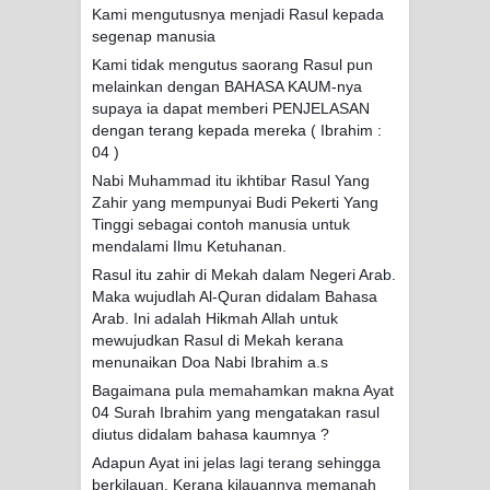
menyaksikan.
Kami mengutusnya menjadi Rasul kepada
segenap manusia
KISAH WALI SUFI, YANG BACAAN
Kami tidak mengutus saorang Rasul pun
melainkan dengan BAHASA KAUM-nya
SURAT AL-FATIHAHNYA TIDAK
supaya ia dapat memberi PENJELASAN
dengan terang kepada mereka ( Ibrahim :
FASIH. TAPI SINGA PUN TUNDUK
04 )
Nabi Muhammad itu ikhtibar Rasul Yang
PADANYA
Zahir yang mempunyai Budi Pekerti Yang
Tinggi sebagai contoh manusia untuk
SHAYKH TAREKAT ATAU TUKANG
mendalami Ilmu Ketuhanan.
Rasul itu zahir di Mekah dalam Negeri Arab.
SIHIR? JANGAN MUDAH
Maka wujudlah Al-Quran didalam Bahasa
Arab. Ini adalah Hikmah Allah untuk
TERPESONA, JANGAN JUGA
mewujudkan Rasul di Mekah kerana
menunaikan Doa Nabi Ibrahim a.s
MUDAH MENGHUKUM
Bagaimana pula memahamkan makna Ayat
04 Surah Ibrahim yang mengatakan rasul
DI TANGAN MURSYID, CINTA
diutus didalam bahasa kaumnya ?
Adapun Ayat ini jelas lagi terang sehingga
MENEMUKAN JALAN PULANG
berkilauan. Kerana kilauannya memanah