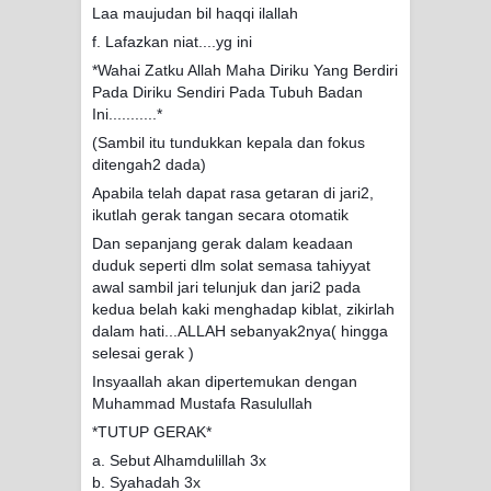
Laa maujudan bil haqqi ilallah
f. Lafazkan niat....yg ini
*Wahai Zatku Allah Maha Diriku Yang Berdiri
Pada Diriku Sendiri Pada Tubuh Badan
Ini...........*
(Sambil itu tundukkan kepala dan fokus
ditengah2 dada)
Apabila telah dapat rasa getaran di jari2,
ikutlah gerak tangan secara otomatik
Dan sepanjang gerak dalam keadaan
duduk seperti dlm solat semasa tahiyyat
awal sambil jari telunjuk dan jari2 pada
kedua belah kaki menghadap kiblat, zikirlah
dalam hati...ALLAH sebanyak2nya( hingga
selesai gerak )
Insyaallah akan dipertemukan dengan
Muhammad Mustafa Rasulullah
*TUTUP GERAK*
a. Sebut Alhamdulillah 3x
b. Syahadah 3x