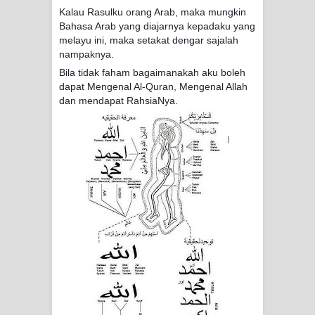
Kalau Rasulku orang Arab, maka mungkin
WAHDATUL WUJUD, WAHDATU
Bahasa Arab yang diajarnya kepadaku yang
melayu ini, maka setakat dengar sajalah
nampaknya.
SYUHUD, DAN MANUNGGALING
Bila tidak faham bagaimanakah aku boleh
KAWULA GUSTI
dapat Mengenal Al-Quran, Mengenal Allah
dan mendapat RahsiaNya.
WAHDATUL WUJUD ITU APA..??