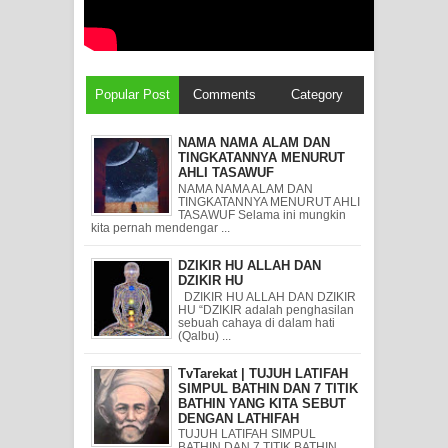
Popular Post
Comments
Category
NAMA NAMA ALAM DAN
TINGKATANNYA MENURUT
AHLI TASAWUF
NAMA NAMA ALAM DAN
TINGKATANNYA MENURUT AHLI
TASAWUF Selama ini mungkin
kita pernah mendengar ...
DZIKIR HU ALLAH DAN
DZIKIR HU
DZIKIR HU ALLAH DAN DZIKIR
HU “DZIKIR adalah penghasilan
sebuah cahaya di dalam hati
(Qalbu) ...
TvTarekat | TUJUH LATIFAH
SIMPUL BATHIN DAN 7 TITIK
BATHIN YANG KITA SEBUT
DENGAN LATHIFAH
TUJUH LATIFAH SIMPUL
BATHIN DAN 7 TITIK BATHIN