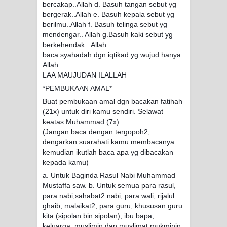
bercakap..Allah d. Basuh tangan sebut yg
bergerak..Allah e. Basuh kepala sebut yg
berilmu..Allah f. Basuh telinga sebut yg
mendengar.. Allah g.Basuh kaki sebut yg
berkehendak ..Allah
baca syahadah dgn iqtikad yg wujud hanya
Allah.
LAA MAUJUDAN ILALLAH
*PEMBUKAAN AMAL*
Buat pembukaan amal dgn bacakan fatihah
(21x) untuk diri kamu sendiri. Selawat
keatas Muhammad (7x)
(Jangan baca dengan tergopoh2,
dengarkan suarahati kamu membacanya
kemudian ikutlah baca apa yg dibacakan
kepada kamu)
a. Untuk Baginda Rasul Nabi Muhammad
Mustaffa saw. b. Untuk semua para rasul,
para nabi,sahabat2 nabi, para wali, rijalul
ghaib, malaikat2, para guru, khususan guru
kita (sipolan bin sipolan), ibu bapa,
keluarga, muslimin dan muslimat mukminin