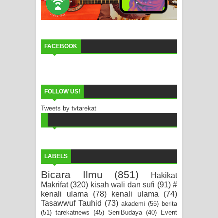
FACEBOOK
FOLLOW US!
Tweets by tvtarekat
LABELS
Bicara Ilmu
(851)
Hakikat
Makrifat
(320)
kisah wali dan sufi
(91)
#
kenali ulama
(78)
kenali ulama
(74)
Tasawwuf Tauhid
(73)
akademi
(55)
berita
(51)
tarekatnews
(45)
SeniBudaya
(40)
Event