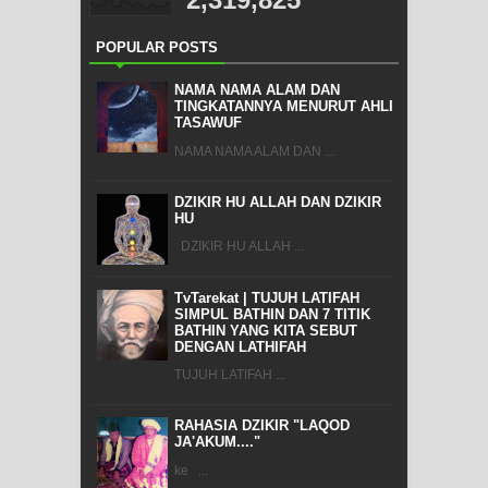
POPULAR POSTS
NAMA NAMA ALAM DAN
TINGKATANNYA MENURUT AHLI
TASAWUF
NAMA NAMA ALAM DAN ...
DZIKIR HU ALLAH DAN DZIKIR
HU
DZIKIR HU ALLAH ...
TvTarekat | TUJUH LATIFAH
SIMPUL BATHIN DAN 7 TITIK
BATHIN YANG KITA SEBUT
DENGAN LATHIFAH
TUJUH LATIFAH ...
RAHASIA DZIKIR "LAQOD
JA'AKUM...."
ke ...