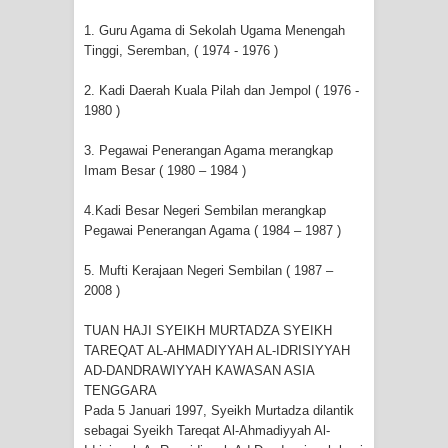
1. Guru Agama di Sekolah Ugama Menengah
WAHDATUL WUJUD, WAHDATU
Tinggi, Seremban, ( 1974 - 1976 )
SYUHUD, DAN MANUNGGALING
2. Kadi Daerah Kuala Pilah dan Jempol ( 1976 -
1980 )
KAWULA GUSTI
3. Pegawai Penerangan Agama merangkap
WAHDATUL WUJUD ITU APA..??
Imam Besar ( 1980 – 1984 )
4.Kadi Besar Negeri Sembilan merangkap
Pegawai Penerangan Agama ( 1984 – 1987 )
5. Mufti Kerajaan Negeri Sembilan ( 1987 –
2008 )
TUAN HAJI SYEIKH MURTADZA SYEIKH
TAREQAT AL-AHMADIYYAH AL-IDRISIYYAH
AD-DANDRAWIYYAH KAWASAN ASIA
TENGGARA
Pada 5 Januari 1997, Syeikh Murtadza dilantik
sebagai Syeikh Tareqat Al-Ahmadiyyah Al-