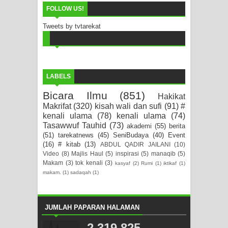
FOLLOW US!
Tweets by tvtarekat
LABELS
Bicara Ilmu
(851)
Hakikat
Makrifat
(320)
kisah wali dan sufi
(91)
#
kenali ulama
(78)
kenali ulama
(74)
Tasawwuf Tauhid
(73)
akademi
(55)
berita
(51)
tarekatnews
(45)
SeniBudaya
(40)
Event
(16)
# kitab
(13)
ABDUL QADIR JAILANI
(10)
Video
(8)
Majlis Haul
(5)
inspirasi
(5)
manaqib
(5)
Makam
(3)
tok kenali
(3)
kasyaf
(2)
Rumi
(1)
iktikaf
(1)
makam.
(1)
sadaqah
(1)
JUMLAH PAPARAN HALAMAN
2,319,825