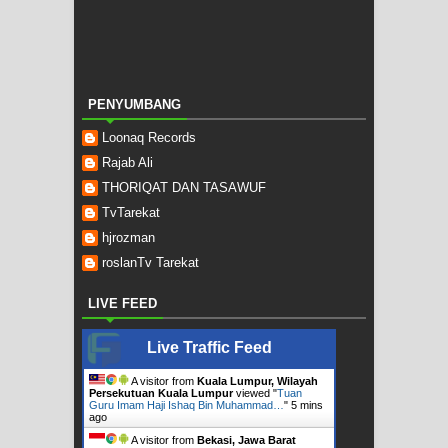
PENYUMBANG
Loonaq Records
Rajab Ali
THORIQAT DAN TASAWUF
TvTarekat
hjrozman
roslanTv Tarekat
LIVE FEED
Live Traffic Feed
A visitor from
Kuala Lumpur, Wilayah
Persekutuan Kuala Lumpur
viewed "
Tuan
Guru Imam Haji Ishaq Bin Muhammad…
"
5 mins
ago
A visitor from
Bekasi, Jawa Barat