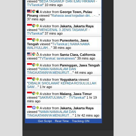
viewed "
BEDA TASAWUF DAN ILMU HIKMAH -
TVTarekat
"
10 mins ago
A visitor from
George Town, Pulau
Pinang
viewed "
Rahasia awal kejadian diri.. . -…
"
37 mins ago
A visitor from
Jakarta, Jakarta Raya
viewed "
MENGENAL 3 JENIS TASAWUF -
TVTarekat
"
37 mins ago
A visitor from
Purwokerto, Jawa
Tengah
viewed "
TvTarekat | NAMA NAMA
WALIYULLAH…
"
38 mins ago
A visitor from
Santa Clara, California
viewed "
TVTarekat: tarekatnews
"
39 mins ago
A visitor from
Parenggan, Jawa Tengah
viewed "
NAMA NAMA ALAM DAN
TINGKATANNYA MENURUT…
"
44 mins ago
A visitor from
Yogyakarta
viewed
"
DIBALIK SHOLAWAT KEPADA ROSULULLAH
SAW…
"
1 hr ago
A visitor from
Malang, Jawa Timur
viewed "
SAKRATULMAUT - TVTarekat
"
1 hr 19
mins ago
A visitor from
Jakarta, Jakarta Raya
viewed "
NAMA NAMA ALAM DAN
TINGKATANNYA MENURUT…
"
1 hr 42 mins ago
Get Script
Real Time
Tracking ON