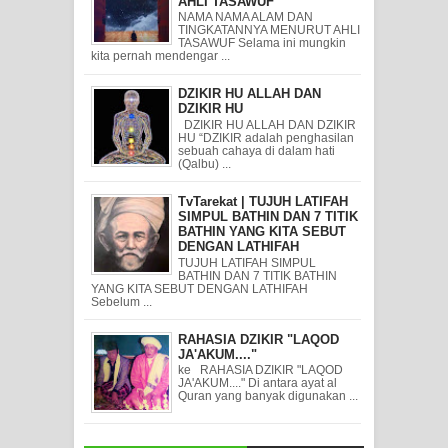
AHLI TASAWUF
NAMA NAMA ALAM DAN
TINGKATANNYA MENURUT AHLI
TASAWUF Selama ini mungkin
kita pernah mendengar ...
DZIKIR HU ALLAH DAN
DZIKIR HU
DZIKIR HU ALLAH DAN DZIKIR
HU “DZIKIR adalah penghasilan
sebuah cahaya di dalam hati
(Qalbu) ...
TvTarekat | TUJUH LATIFAH
SIMPUL BATHIN DAN 7 TITIK
BATHIN YANG KITA SEBUT
DENGAN LATHIFAH
TUJUH LATIFAH SIMPUL
BATHIN DAN 7 TITIK BATHIN
YANG KITA SEBUT DENGAN LATHIFAH
Sebelum ...
RAHASIA DZIKIR "LAQOD
JA'AKUM...."
ke RAHASIA DZIKIR "LAQOD
JA'AKUM...." Di antara ayat al
Quran yang banyak digunakan ...