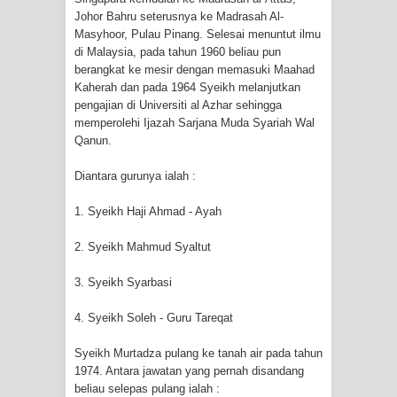
Johor Bahru seterusnya ke Madrasah Al-
RAWATAN TAREKAT: APABILA
Masyhoor, Pulau Pinang. Selesai menuntut ilmu
di Malaysia, pada tahun 1960 beliau pun
ALLAH MENYEMBUHKAN HATI, JIWA
berangkat ke mesir dengan memasuki Maahad
Kaherah dan pada 1964 Syeikh melanjutkan
TURUT MENJADI KUAT
pengajian di Universiti al Azhar sehingga
memperolehi Ijazah Sarjana Muda Syariah Wal
TASAWUF: BUKAN AJARAN PELIK,
Qanun.
TETAPI JALAN MEMBERSIHKAN
Diantara gurunya ialah :
HATI
1. Syeikh Haji Ahmad - Ayah
"Kotoran Yang Paling Bahaya Bukan
2. Syeikh Mahmud Syaltut
Pada Pakaian, Tetapi Pada Qalbi"
3. Syeikh Syarbasi
Secara Biologis Manusia itu Sama,
4. Syeikh Soleh - Guru Tareqat
Syeikh Murtadza pulang ke tanah air pada tahun
Dengan Tingkat Kesadaran yang
1974. Antara jawatan yang pernah disandang
beliau selepas pulang ialah :
Berbeda