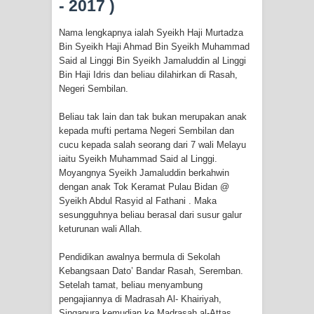
- 2017 )
menyaksikan.
Nama lengkapnya ialah Syeikh Haji Murtadza
KISAH WALI SUFI, YANG BACAAN
Bin Syeikh Haji Ahmad Bin Syeikh Muhammad
Said al Linggi Bin Syeikh Jamaluddin al Linggi
SURAT AL-FATIHAHNYA TIDAK
Bin Haji Idris dan beliau dilahirkan di Rasah,
Negeri Sembilan.
FASIH. TAPI SINGA PUN TUNDUK
Beliau tak lain dan tak bukan merupakan anak
PADANYA
kepada mufti pertama Negeri Sembilan dan
cucu kepada salah seorang dari 7 wali Melayu
SHAYKH TAREKAT ATAU TUKANG
iaitu Syeikh Muhammad Said al Linggi.
Moyangnya Syeikh Jamaluddin berkahwin
SIHIR? JANGAN MUDAH
dengan anak Tok Keramat Pulau Bidan @
Syeikh Abdul Rasyid al Fathani . Maka
TERPESONA, JANGAN JUGA
sesungguhnya beliau berasal dari susur galur
keturunan wali Allah.
MUDAH MENGHUKUM
Pendidikan awalnya bermula di Sekolah
DI TANGAN MURSYID, CINTA
Kebangsaan Dato’ Bandar Rasah, Seremban.
Setelah tamat, beliau menyambung
pengajiannya di Madrasah Al- Khairiyah,
MENEMUKAN JALAN PULANG
Singapura kemudian ke Madrasah al-Attas,