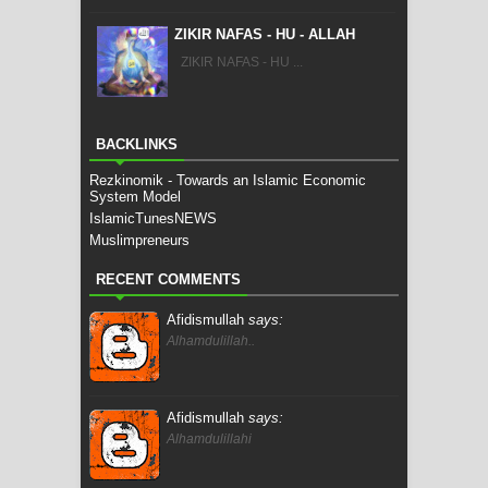
ZIKIR NAFAS - HU - ALLAH
ZIKIR NAFAS - HU ...
BACKLINKS
Rezkinomik - Towards an Islamic Economic
System Model
IslamicTunesNEWS
Muslimpreneurs
RECENT COMMENTS
Afidismullah
says:
Alhamdulillah..
Afidismullah
says:
Alhamdulillahi