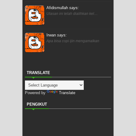
Afidismullah
says:
Ulasan ini telah dialihkan kel…
Irwan
says:
Apa bisa copi ijin mengamalkan
TRANSLATE
Powered by
Translate
PENGIKUT