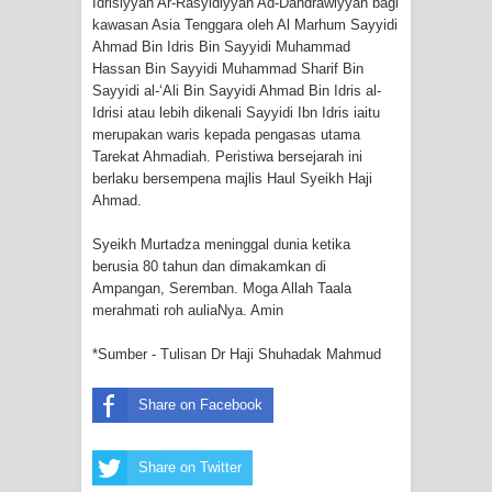
Idrisiyyah Ar-Rasyidiyyah Ad-Dandrawiyyah bagi
kawasan Asia Tenggara oleh Al Marhum Sayyidi
Ahmad Bin Idris Bin Sayyidi Muhammad
Hassan Bin Sayyidi Muhammad Sharif Bin
Sayyidi al-‘Ali Bin Sayyidi Ahmad Bin Idris al-
Idrisi atau lebih dikenali Sayyidi Ibn Idris iaitu
merupakan waris kepada pengasas utama
Tarekat Ahmadiah. Peristiwa bersejarah ini
berlaku bersempena majlis Haul Syeikh Haji
Ahmad.
Syeikh Murtadza meninggal dunia ketika
berusia 80 tahun dan dimakamkan di
Ampangan, Seremban. Moga Allah Taala
merahmati roh auliaNya. Amin
*Sumber - Tulisan Dr Haji Shuhadak Mahmud
Share on Facebook
Share on Twitter