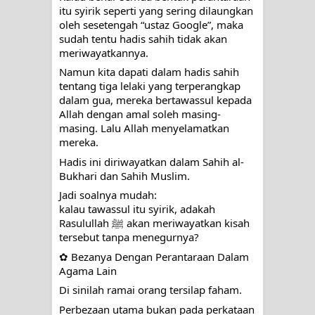
itu syirik seperti yang sering dilaungkan
oleh sesetengah “ustaz Google”, maka
WAHDATUL WUJUD, WAHDATU
sudah tentu hadis sahih tidak akan
meriwayatkannya.
SYUHUD, DAN MANUNGGALING
Namun kita dapati dalam hadis sahih
KAWULA GUSTI
tentang tiga lelaki yang terperangkap
dalam gua, mereka bertawassul kepada
Allah dengan amal soleh masing-
WAHDATUL WUJUD ITU APA..??
masing. Lalu Allah menyelamatkan
mereka.
Hadis ini diriwayatkan dalam Sahih al-
Bukhari dan Sahih Muslim.
Jadi soalnya mudah:
kalau tawassul itu syirik, adakah
Rasulullah ﷺ akan meriwayatkan kisah
tersebut tanpa menegurnya?
✿ Bezanya Dengan Perantaraan Dalam
Agama Lain
Di sinilah ramai orang tersilap faham.
Perbezaan utama bukan pada perkataan