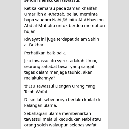
sendiri melakukan tawassul.
Ketika kemarau pada zaman khalifah
Umar ibn al-Khattab, beliau meminta
bapa saudara Nabi ﷺ iaitu Al-Abbas ibn
Abd al-Muttalib untuk berdoa memohon
hujan.
Riwayat ini juga terdapat dalam Sahih
al-Bukhari.
Perhatikan baik-baik.
Jika tawassul itu syirik, adakah Umar,
seorang sahabat besar yang sangat
tegas dalam menjaga tauhid, akan
melakukannya?
✿ Isu Tawassul Dengan Orang Yang
Telah Wafat
Di sinilah sebenarnya berlaku khilaf di
kalangan ulama.
Sebahagian ulama membenarkan
tawassul melalui kedudukan Nabi atau
orang soleh walaupun selepas wafat,