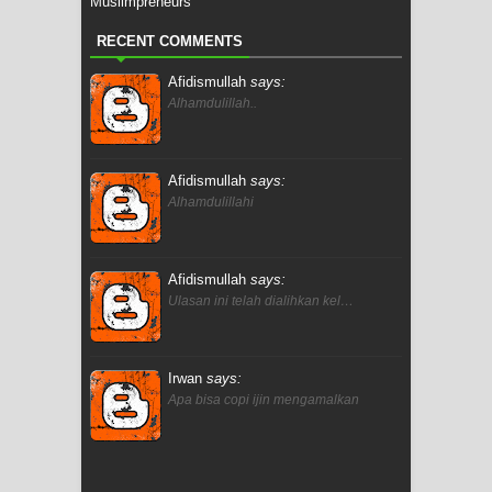
Muslimpreneurs
RECENT COMMENTS
Afidismullah
says:
Alhamdulillah..
Afidismullah
says:
Alhamdulillahi
Afidismullah
says:
Ulasan ini telah dialihkan kel…
Irwan
says:
Apa bisa copi ijin mengamalkan