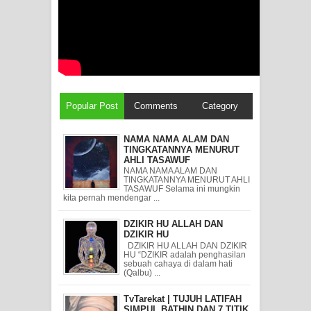
Popular Post
Comments
Category
NAMA NAMA ALAM DAN
TINGKATANNYA MENURUT
AHLI TASAWUF
NAMA NAMA ALAM DAN
TINGKATANNYA MENURUT AHLI
TASAWUF Selama ini mungkin
kita pernah mendengar ...
DZIKIR HU ALLAH DAN
DZIKIR HU
DZIKIR HU ALLAH DAN DZIKIR
HU “DZIKIR adalah penghasilan
sebuah cahaya di dalam hati
(Qalbu) ...
TvTarekat | TUJUH LATIFAH
SIMPUL BATHIN DAN 7 TITIK