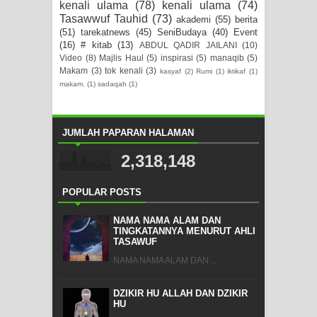
kenali ulama
(78)
kenali ulama
(74)
Tasawwuf Tauhid
(73)
akademi
(55)
berita
(51)
tarekatnews
(45)
SeniBudaya
(40)
Event
(16)
# kitab
(13)
ABDUL QADIR JAILANI
(10)
Video
(8)
Majlis Haul
(5)
inspirasi
(5)
manaqib
(5)
Makam
(3)
tok kenali
(3)
kasyaf
(2)
Rumi
(1)
iktikaf
(1)
makam.
(1)
sadaqah
(1)
JUMLAH PAPARAN HALAMAN
2,318,148
POPULAR POSTS
NAMA NAMA ALAM DAN
TINGKATANNYA MENURUT AHLI
TASAWUF
NAMA NAMA ALAM DAN ...
DZIKIR HU ALLAH DAN DZIKIR
HU