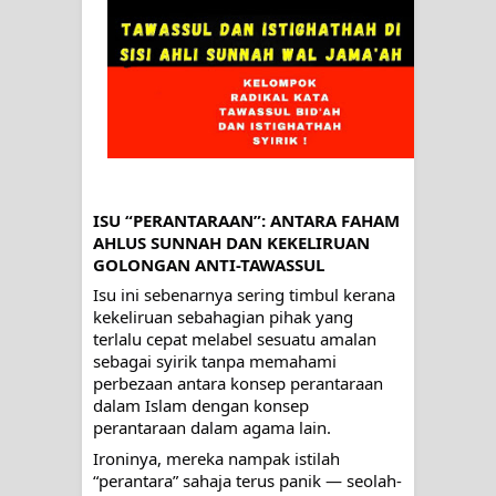
SIRHINDI)
Wusul kepada Allah
Hati dan dua sayap
MUKASYAFAH MENURUT AHL AL-
ISU “PERANTARAAN”: ANTARA FAHAM
SUNNAH WAL JAMA'AH: BUKAN
AHLUS SUNNAH DAN KEKELIRUAN
GOLONGAN ANTI-TAWASSUL
SEKADAR MELIHAT, TETAPI
Isu ini sebenarnya sering timbul kerana
kekeliruan sebahagian pihak yang
MENGENAL DIRI
terlalu cepat melabel sesuatu amalan
sebagai syirik tanpa memahami
SYARAHAN TINGKAT TINGGI
perbezaan antara konsep perantaraan
dalam Islam dengan konsep
TASAWWUF*
perantaraan dalam agama lain.
Ironinya, mereka nampak istilah
Syahadat… tapi belum benar-benar
“perantara” sahaja terus panik — seolah-