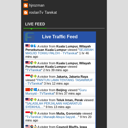
hjrozman
roslanTv Tarekat
LIVE FEED
Live Traffic Feed
A visitor from
Kuala Lumpur, Wilayah
Persekutuan Kuala Lumpur
viewed "
SEJARAH
MASJID TOKKU PALOH - TVTarekat
"
1 hr 46
mins ago
A visitor from
Kuala Lumpur, Wilayah
Persekutuan Kuala Lumpur
viewed
"
TVTarekat
"
2 hrs 39 mins ago
A visitor from
Jakarta, Jakarta Raya
viewed "
PANTUN LAMA TENTANG TASAWWUF
- TVTarekat
"
3 hrs 12 mins ago
A visitor from
Beijing
viewed "
Guru
Mursyid - TVTarekat
"
8 hrs 37 mins ago
A visitor from
Teluk Intan, Perak
viewed
"
SALASILAH PERJALAAN HADARATUS
SYEIKHUL…
"
9 hrs 13 mins ago
A visitor from
Mulia, Gorontalo
viewed
"
TvTarekat | Manaqib Abuya Sayyid…
"
9 hrs 20
mins ago
A visitor from
Council Bluffs, Iowa