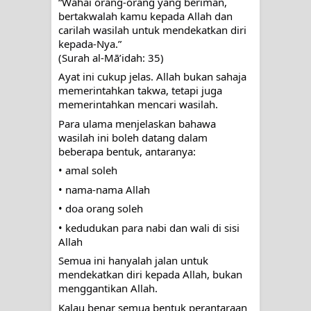
“Wahai orang-orang yang beriman,
bertakwalah kamu kepada Allah dan
RAWATAN TAREKAT: APABILA
carilah wasilah untuk mendekatkan diri
kepada-Nya.”
ALLAH MENYEMBUHKAN HATI, JIWA
(Surah al-Mā’idah: 35)
TURUT MENJADI KUAT
Ayat ini cukup jelas. Allah bukan sahaja
memerintahkan takwa, tetapi juga
TASAWUF: BUKAN AJARAN PELIK,
memerintahkan mencari wasilah.
Para ulama menjelaskan bahawa
TETAPI JALAN MEMBERSIHKAN
wasilah ini boleh datang dalam
beberapa bentuk, antaranya:
HATI
• amal soleh
• nama-nama Allah
"Kotoran Yang Paling Bahaya Bukan
• doa orang soleh
Pada Pakaian, Tetapi Pada Qalbi"
• kedudukan para nabi dan wali di sisi
Allah
Secara Biologis Manusia itu Sama,
Semua ini hanyalah jalan untuk
mendekatkan diri kepada Allah, bukan
Dengan Tingkat Kesadaran yang
menggantikan Allah.
Kalau benar semua bentuk perantaraan
Berbeda