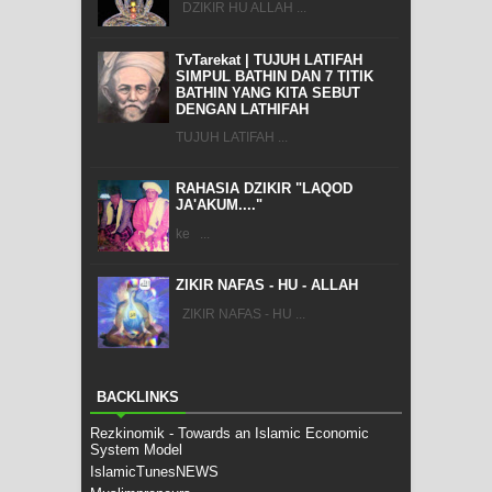
DZIKIR HU ALLAH ...
TvTarekat | TUJUH LATIFAH
SIMPUL BATHIN DAN 7 TITIK
BATHIN YANG KITA SEBUT
DENGAN LATHIFAH
TUJUH LATIFAH ...
RAHASIA DZIKIR "LAQOD
JA'AKUM...."
ke ...
ZIKIR NAFAS - HU - ALLAH
ZIKIR NAFAS - HU ...
BACKLINKS
Rezkinomik - Towards an Islamic Economic
System Model
IslamicTunesNEWS