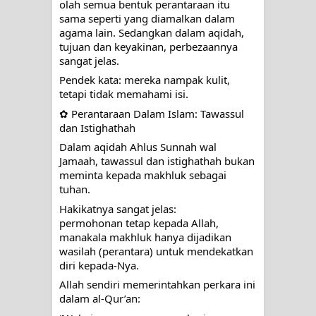
olah semua bentuk perantaraan itu
menyaksikan.
sama seperti yang diamalkan dalam
agama lain. Sedangkan dalam aqidah,
KISAH WALI SUFI, YANG BACAAN
tujuan dan keyakinan, perbezaannya
sangat jelas.
SURAT AL-FATIHAHNYA TIDAK
Pendek kata: mereka nampak kulit,
tetapi tidak memahami isi.
FASIH. TAPI SINGA PUN TUNDUK
✿ Perantaraan Dalam Islam: Tawassul
PADANYA
dan Istighathah
Dalam aqidah Ahlus Sunnah wal
SHAYKH TAREKAT ATAU TUKANG
Jamaah, tawassul dan istighathah bukan
meminta kepada makhluk sebagai
SIHIR? JANGAN MUDAH
tuhan.
Hakikatnya sangat jelas:
TERPESONA, JANGAN JUGA
permohonan tetap kepada Allah,
manakala makhluk hanya dijadikan
MUDAH MENGHUKUM
wasilah (perantara) untuk mendekatkan
diri kepada-Nya.
DI TANGAN MURSYID, CINTA
Allah sendiri memerintahkan perkara ini
dalam al-Qur’an:
MENEMUKAN JALAN PULANG