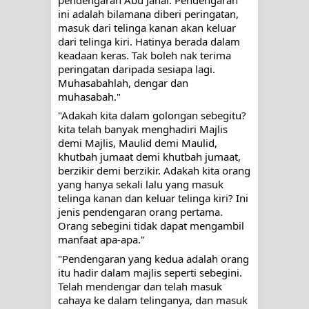
MUKASYAFAH MENURUT AHL AL-
ini adalah bilamana diberi peringatan, 
masuk dari telinga kanan akan keluar 
SUNNAH WAL JAMA'AH: BUKAN
dari telinga kiri. Hatinya berada dalam 
keadaan keras. Tak boleh nak terima 
SEKADAR MELIHAT, TETAPI
peringatan daripada sesiapa lagi. 
Muhasabahlah, dengar dan 
MENGENAL DIRI
muhasabah."
"Adakah kita dalam golongan sebegitu? 
SYARAHAN TINGKAT TINGGI
kita telah banyak menghadiri Majlis 
demi Majlis, Maulid demi Maulid, 
TASAWWUF*
khutbah jumaat demi khutbah jumaat, 
berzikir demi berzikir. Adakah kita orang 
Syahadat… tapi belum benar-benar
yang hanya sekali lalu yang masuk 
telinga kanan dan keluar telinga kiri? Ini 
menyaksikan.
jenis pendengaran orang pertama. 
Orang sebegini tidak dapat mengambil 
KISAH WALI SUFI, YANG BACAAN
manfaat apa-apa."
"Pendengaran yang kedua adalah orang 
SURAT AL-FATIHAHNYA TIDAK
itu hadir dalam majlis seperti sebegini. 
Telah mendengar dan telah masuk 
FASIH. TAPI SINGA PUN TUNDUK
cahaya ke dalam telinganya, dan masuk 