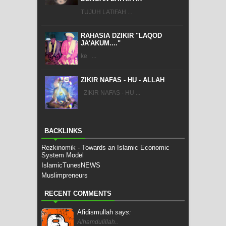
TUJUH LATIFAH ...
RAHASIA DZIKIR "LAQOD
JA'AKUM...."
ke ...
ZIKIR NAFAS - HU - ALLAH
ZIKIR NAFAS - HU ...
BACKLINKS
Rezkinomik - Towards an Islamic Economic
System Model
IslamicTunesNEWS
Muslimpreneurs
RECENT COMMENTS
Afidismullah
says:
Alhamdulillah..