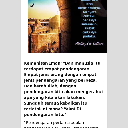
Zikir
AHLI SUFFAH: GOLONGAN SUFI
PERTAMA DI ZAMAN RASULULLAH
SAW?
Integritas amanah.
Kemanisan Iman; "Dan manusia itu 
terdapat empat pendengaran. 
WAHDATUL WUJUD (IBNU ARABI)
Empat jenis orang dengan empat 
jenis pendengaran yang berbeza. 
DAN WAHDATUS SYUHUD (AHMAD
Dan ketahuilah, dengan 
pendengaran 
kita akan mengetahui 
SIRHINDI)
apa yang kita akan lakukan. 
Sungguh semua kebaikan itu 
Wusul kepada Allah
terletak di mana? Yakni Di 
pendengaran kita."
Hati dan dua sayap
"Pendengaran pertama adalah 
pendengaran Abu Jahal. Pendengaran 