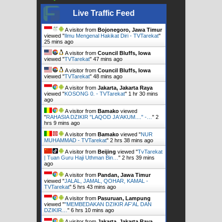
Live Traffic Feed
A visitor from
Bojonegoro, Jawa Timur
viewed "
Ilmu Mengenal Hakikat Diri - TVTarekat
"
25 mins ago
A visitor from
Council Bluffs, Iowa
viewed "
TVTarekat
"
47 mins ago
A visitor from
Council Bluffs, Iowa
viewed "
TVTarekat
"
48 mins ago
A visitor from
Jakarta, Jakarta Raya
viewed "
KOSONG 0. - TVTarekat
"
1 hr 30 mins
ago
A visitor from
Bamako
viewed
"
RAHASIA DZIKIR "LAQOD JA'AKUM...." -…
"
2
hrs 9 mins ago
A visitor from
Bamako
viewed "
NUR
MUHAMMAD - TVTarekat
"
2 hrs 38 mins ago
A visitor from
Beijing
viewed "
TvTarekat
| Tuan Guru Haji Uthman Bin…
"
2 hrs 39 mins
ago
A visitor from
Pandan, Jawa Timur
viewed "
JALAL, JAMAL, QOHAR, KAMAL -
TVTarekat
"
5 hrs 43 mins ago
A visitor from
Pasuruan, Lampung
viewed "
"MEMBEDAKAN DZIKIR AF'AL DAN
DZIKIR…
"
6 hrs 10 mins ago
A visitor from
Jakarta, Jakarta Raya