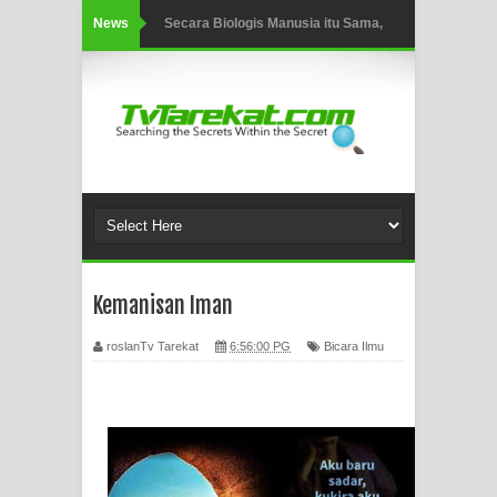
News
Secara Biologis Manusia itu Sama,
Dengan Tingkat Kesadaran yang
Berbeda
WAHDATUL WUJUD, WAHDATU
SYUHUD, DAN MANUNGGALING
KAWULA GUSTI
Kemanisan Iman
WAHDATUL WUJUD ITU APA..??
roslanTv Tarekat
6:56:00 PG
Bicara Ilmu
SUFI
Tertipu: Sehat dan Waktu Luang
HIKMAH AL-HIKAM IMAM IBNU
‘AṬĀ’ILLĀH - Peringkat-peringkat