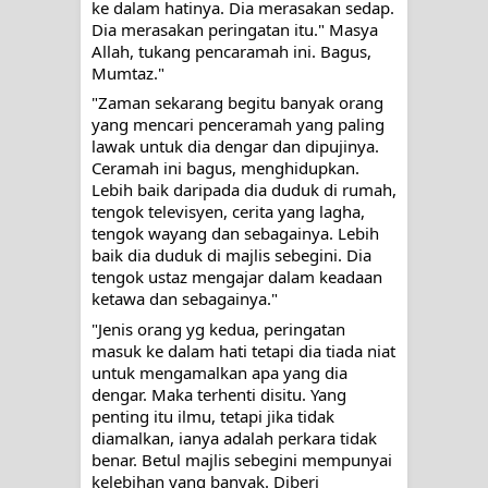
ke dalam hatinya. Dia merasakan sedap. 
PADANYA
Dia merasakan peringatan itu." Masya 
Allah, tukang pencaramah ini. Bagus, 
SHAYKH TAREKAT ATAU TUKANG
Mumtaz."
"Zaman sekarang begitu banyak orang 
SIHIR? JANGAN MUDAH
yang mencari penceramah yang paling 
lawak untuk dia dengar dan dipujinya. 
TERPESONA, JANGAN JUGA
Ceramah ini bagus, menghidupkan. 
Lebih baik daripada dia duduk di rumah, 
MUDAH MENGHUKUM
tengok televisyen, cerita yang lagha, 
tengok wayang dan sebagainya. Lebih 
DI TANGAN MURSYID, CINTA
baik dia duduk di majlis sebegini. Dia 
tengok ustaz mengajar dalam keadaan 
ketawa dan sebagainya."
MENEMUKAN JALAN PULANG
"Jenis orang yg kedua, peringatan 
RAWATAN TAREKAT: APABILA
masuk ke dalam hati tetapi dia tiada niat 
untuk mengamalkan apa yang dia 
ALLAH MENYEMBUHKAN HATI, JIWA
dengar. Maka terhenti disitu. Yang 
penting itu ilmu, tetapi jika tidak 
diamalkan, ianya adalah perkara tidak 
TURUT MENJADI KUAT
benar. Betul majlis sebegini mempunyai 
kelebihan yang banyak. Diberi 
TASAWUF: BUKAN AJARAN PELIK,