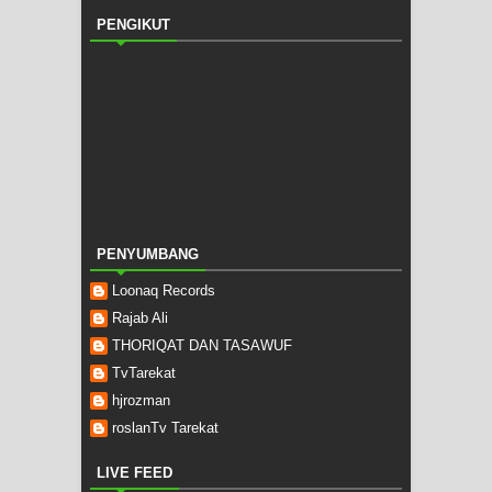
PENGIKUT
PENYUMBANG
Loonaq Records
Rajab Ali
THORIQAT DAN TASAWUF
TvTarekat
hjrozman
roslanTv Tarekat
LIVE FEED