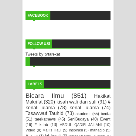
FACEBOOK
FOLLOW US!
Tweets by tvtarekat
LABELS
Bicara Ilmu
(851)
Hakikat
Makrifat
(320)
kisah wali dan sufi
(91)
#
kenali ulama
(78)
kenali ulama
(74)
Tasawwuf Tauhid
(73)
akademi
(55)
berita
(51)
tarekatnews
(45)
SeniBudaya
(40)
Event
(16)
# kitab
(13)
ABDUL QADIR JAILANI
(10)
Video
(8)
Majlis Haul
(5)
inspirasi
(5)
manaqib
(5)
Makam
(3)
tok kenali
(3)
kasyaf
(2)
Rumi
(1)
iktikaf
(1)