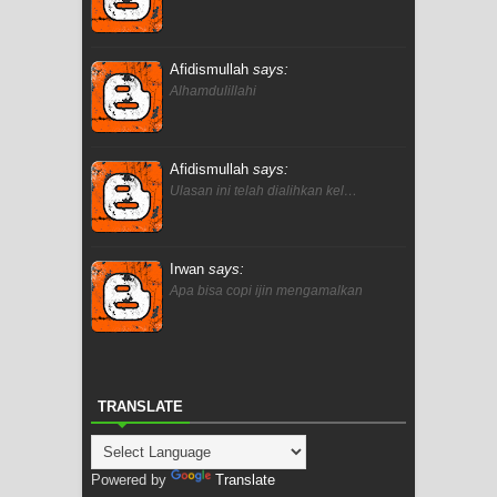
Afidismullah
says:
Alhamdulillahi
Afidismullah
says:
Ulasan ini telah dialihkan kel…
Irwan
says:
Apa bisa copi ijin mengamalkan
TRANSLATE
Powered by
Translate