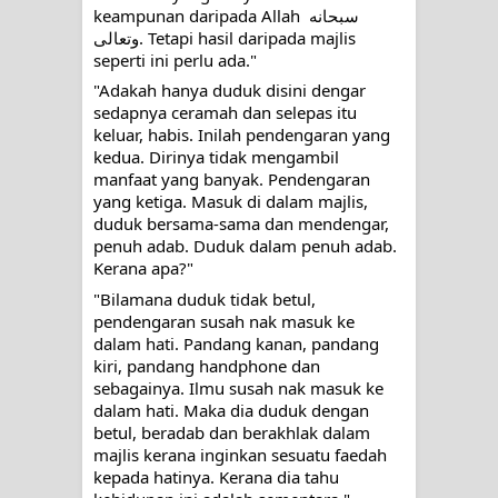
keampunan daripada Allah سبحانه 
وتعالى. Tetapi hasil daripada majlis 
TETAPI JALAN MEMBERSIHKAN
seperti ini perlu ada."
HATI
"Adakah hanya duduk disini dengar 
sedapnya ceramah dan selepas itu 
keluar, habis. Inilah pendengaran yang 
"Kotoran Yang Paling Bahaya Bukan
kedua. Dirinya tidak mengambil 
manfaat yang banyak. Pendengaran 
Pada Pakaian, Tetapi Pada Qalbi"
yang ketiga. Masuk di dalam majlis, 
duduk bersama-sama dan mendengar, 
penuh adab. Duduk dalam penuh adab. 
Kerana apa?"
"Bilamana duduk tidak betul, 
pendengaran susah nak masuk ke 
dalam hati. Pandang kanan, pandang 
kiri, pandang handphone dan 
sebagainya. Ilmu susah nak masuk ke 
dalam hati. Maka dia duduk dengan 
betul, beradab dan berakhlak dalam 
majlis kerana inginkan sesuatu faedah 
kepada hatinya. Kerana dia tahu 