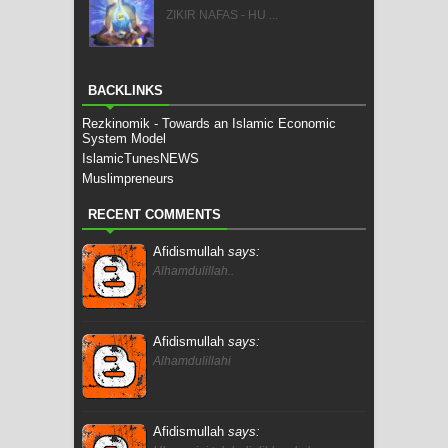
ZIKIR NAFAS - HU ...
BACKLINKS
Rezkinomik - Towards an Islamic Economic
System Model
IslamicTunesNEWS
Muslimpreneurs
RECENT COMMENTS
Afidismullah
says:
Alhamdulillah..
Afidismullah
says:
Alhamdulillahi
Afidismullah
says: