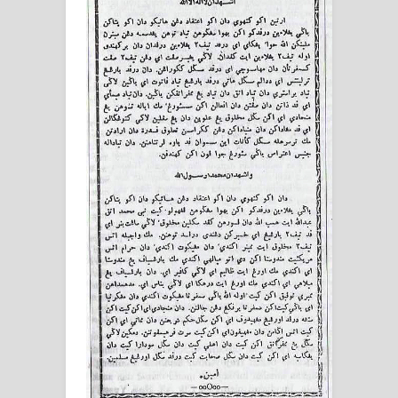
Wusul kepada Allah
Hati dan dua sayap
MUKASYAFAH MENURUT AHL AL-
SUNNAH WAL JAMA'AH: BUKAN
SEKADAR MELIHAT, TETAPI
MENGENAL DIRI
SYARAHAN TINGKAT TINGGI
TASAWWUF*
Syahadat… tapi belum benar-benar
menyaksikan.