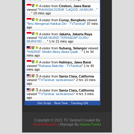
A visitor from
Cirebon, Jawa Barat
viewed "
RAHASIA DZIKIR "LAQOD JA'AKUM...."
-…
"
19 mins ago
A visitor from
Curup, Bengkulu
viewed
"
Ilmu Mengenal Hakikat Diri - TVTarekat
"
37 mins
ago
A visitor from
Jakarta, Jakarta Raya
viewed "
ADAB MURID TERHADAP GURU
MURSYID -…
"
1 hr 21 mins ago
A visitor from
Subang, Selangor
viewed
"
HADRAT Sheikh Aleey Abdul Qadir…
"
1 hr 34
mins ago
A visitor from
Halimpu, Jawa Barat
viewed "
Rahasia Makrifat - TVTarekat
"
1 hr 45
mins ago
A visitor from
Santa Clara, California
viewed "
TVTarekat: tarekatnews
"
2 hrs 10 mins
ago
A visitor from
Santa Clara, California
viewed "
TVTarekat: tarekatnews
"
4 hrs 3 mins
ago
Get Script
Real Time
Tracking ON
Copyright © 2021 TV Tarekat Created By
SoraTemplates
| Manage By
IslamicTunes