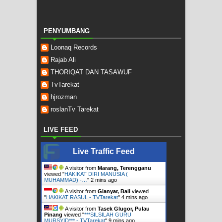
PENYUMBANG
Loonaq Records
Rajab Ali
THORIQAT DAN TASAWUF
TvTarekat
hjrozman
roslanTv Tarekat
LIVE FEED
Live Traffic Feed
A visitor from
Marang, Terengganu
viewed "
HAKIKAT DIRI MANUSIA (
MUHAMMAD) -…
"
2 mins ago
A visitor from
Gianyar, Bali
viewed
"
HAKIKAT RASUL - TVTarekat
"
4 mins ago
A visitor from
Tasek Glugor, Pulau
Pinang
viewed "
***SILSILAH GURU
MURSYID*** - TVTarekat
"
9 mins ago