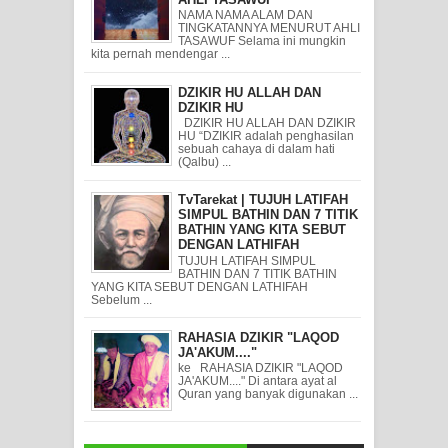
NAMA NAMA ALAM DAN
TINGKATANNYA MENURUT AHLI
TASAWUF Selama ini mungkin
kita pernah mendengar ...
DZIKIR HU ALLAH DAN
DZIKIR HU
DZIKIR HU ALLAH DAN DZIKIR
HU “DZIKIR adalah penghasilan
sebuah cahaya di dalam hati
(Qalbu) ...
TvTarekat | TUJUH LATIFAH
SIMPUL BATHIN DAN 7 TITIK
BATHIN YANG KITA SEBUT
DENGAN LATHIFAH
TUJUH LATIFAH SIMPUL
BATHIN DAN 7 TITIK BATHIN
YANG KITA SEBUT DENGAN LATHIFAH
Sebelum ...
RAHASIA DZIKIR "LAQOD
JA'AKUM...."
ke RAHASIA DZIKIR "LAQOD
JA'AKUM...." Di antara ayat al
Quran yang banyak digunakan ...