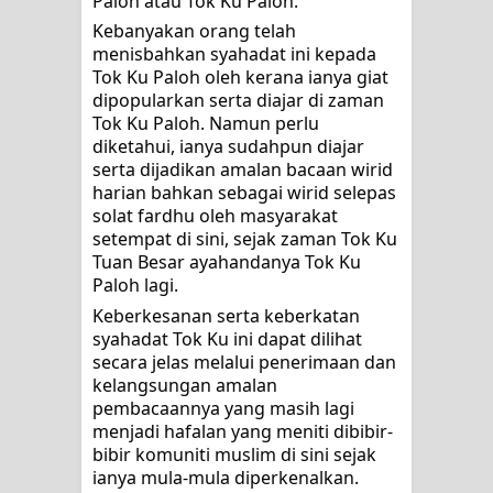
Paloh atau Tok Ku Paloh.
ALLAH MENYEMBUHKAN HATI, JIWA
Kebanyakan orang telah 
menisbahkan syahadat ini kepada 
TURUT MENJADI KUAT
Tok Ku Paloh oleh kerana ianya giat 
dipopularkan serta diajar di zaman 
TASAWUF: BUKAN AJARAN PELIK,
Tok Ku Paloh. Namun perlu 
diketahui, ianya sudahpun diajar 
TETAPI JALAN MEMBERSIHKAN
serta dijadikan amalan bacaan wirid 
harian bahkan sebagai wirid selepas 
HATI
solat fardhu oleh masyarakat 
setempat di sini, sejak zaman Tok Ku 
"Kotoran Yang Paling Bahaya Bukan
Tuan Besar ayahandanya Tok Ku 
Paloh lagi.
Pada Pakaian, Tetapi Pada Qalbi"
Keberkesanan serta keberkatan 
syahadat Tok Ku ini dapat dilihat 
Secara Biologis Manusia itu Sama,
secara jelas melalui penerimaan dan 
kelangsungan amalan 
Dengan Tingkat Kesadaran yang
pembacaannya yang masih lagi 
menjadi hafalan yang meniti dibibir-
Berbeda
bibir komuniti muslim di sini sejak 
ianya mula-mula diperkenalkan. 
WAHDATUL WUJUD, WAHDATU