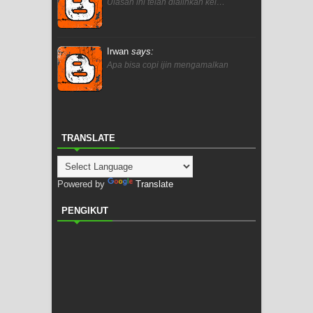
Ulasan ini telah dialihkan kel…
Irwan
says:
Apa bisa copi ijin mengamalkan
TRANSLATE
Powered by
Translate
PENGIKUT