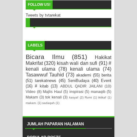
FOLLOW US!
Tweets by tvtarekat
LABELS
Bicara Ilmu
(851)
Hakikat
Makrifat
(320)
kisah wali dan sufi
(91)
#
kenali ulama
(78)
kenali ulama
(74)
Tasawwuf Tauhid
(73)
akademi
(55)
berita
(51)
tarekatnews
(45)
SeniBudaya
(40)
Event
(16)
# kitab
(13)
ABDUL QADIR JAILANI
(10)
Video
(8)
Majlis Haul
(5)
inspirasi
(5)
manaqib
(5)
Makam
(3)
tok kenali
(3)
kasyaf
(2)
Rumi
(1)
iktikaf
(1)
makam.
(1)
sadaqah
(1)
JUMLAH PAPARAN HALAMAN