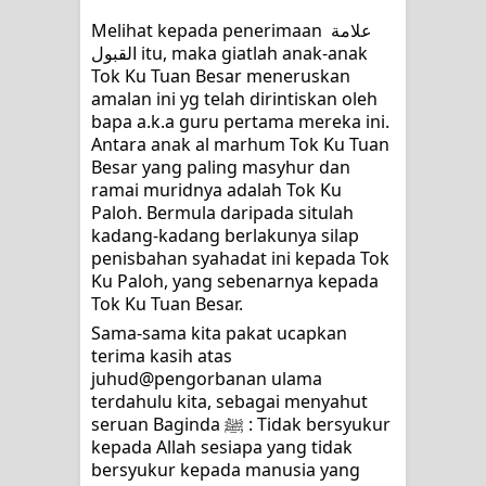
Melihat kepada penerimaan علامة 
SYUHUD, DAN MANUNGGALING
القبول itu, maka giatlah anak-anak 
Tok Ku Tuan Besar meneruskan 
KAWULA GUSTI
amalan ini yg telah dirintiskan oleh 
bapa a.k.a guru pertama mereka ini. 
WAHDATUL WUJUD ITU APA..??
Antara anak al marhum Tok Ku Tuan 
Besar yang paling masyhur dan 
SUFI
ramai muridnya adalah Tok Ku 
Paloh. Bermula daripada situlah 
kadang-kadang berlakunya silap 
penisbahan syahadat ini kepada Tok 
Ku Paloh, yang sebenarnya kepada 
Tok Ku Tuan Besar. 
Sama-sama kita pakat ucapkan 
terima kasih atas 
juhud@pengorbanan ulama 
terdahulu kita, sebagai menyahut 
seruan Baginda ﷺ : Tidak bersyukur 
kepada Allah sesiapa yang tidak 
bersyukur kepada manusia yang 