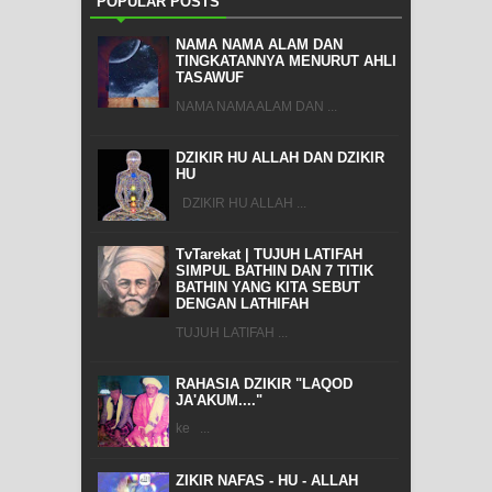
POPULAR POSTS
NAMA NAMA ALAM DAN
TINGKATANNYA MENURUT AHLI
TASAWUF
NAMA NAMA ALAM DAN ...
DZIKIR HU ALLAH DAN DZIKIR
HU
DZIKIR HU ALLAH ...
TvTarekat | TUJUH LATIFAH
SIMPUL BATHIN DAN 7 TITIK
BATHIN YANG KITA SEBUT
DENGAN LATHIFAH
TUJUH LATIFAH ...
RAHASIA DZIKIR "LAQOD
JA'AKUM...."
ke ...
ZIKIR NAFAS - HU - ALLAH