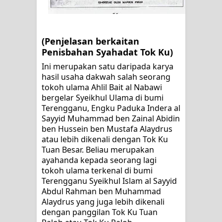
KISAH WALI SUFI, YANG BACAAN
SURAT AL-FATIHAHNYA TIDAK
(Penjelasan berkaitan 
FASIH. TAPI SINGA PUN TUNDUK
Penisbahan Syahadat Tok Ku)
Ini merupakan satu daripada karya 
PADANYA
hasil usaha dakwah salah seorang 
tokoh ulama Ahlil Bait al Nabawi 
SHAYKH TAREKAT ATAU TUKANG
bergelar 
Syeikhul Ulama di bumi 
Terengganu, Engku Paduka Indera al 
SIHIR? JANGAN MUDAH
Sayyid Muhammad ben Zainal Abidin 
ben Hussein ben Mustafa Alaydrus 
TERPESONA, JANGAN JUGA
atau lebih dikenali dengan Tok Ku 
Tuan Besar. Beliau merupakan 
MUDAH MENGHUKUM
ayahanda kepada seorang lagi 
tokoh ulama terkenal di bumi 
DI TANGAN MURSYID, CINTA
Terengganu Syeikhul Islam al Sayyid 
Abdul Rahman ben Muhammad 
MENEMUKAN JALAN PULANG
Alaydrus yang juga lebih dikenali 
dengan panggilan Tok Ku Tuan 
RAWATAN TAREKAT: APABILA