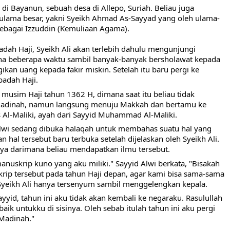
 di Bayanun, sebuah desa di Allepo, Suriah. Beliau juga 
ulama besar, yakni Syeikh Ahmad As-Sayyad yang oleh ulama-
sebagai Izzuddin (Kemuliaan Agama).
dah Haji, Syeikh Ali akan terlebih dahulu mengunjungi 
ana beberapa waktu sambil banyak-banyak bersholawat kepada 
kan uang kepada fakir miskin. Setelah itu baru pergi ke 
adah Haji.
 musim Haji tahun 1362 H, dimana saat itu beliau tidak 
adinah, namun langsung menuju Makkah dan bertamu ke 
 Al-Maliki, ayah dari Sayyid Muhammad Al-Maliki.
lwi sedang dibuka halaqah untuk membahas suatu hal yang 
 hal tersebut baru terbuka setelah dijelaskan oleh Syeikh Ali. 
ya darimana beliau mendapatkan ilmu tersebut.
anuskrip kuno yang aku miliki." Sayyid Alwi berkata, "Bisakah 
p tersebut pada tahun Haji depan, agar kami bisa sama-sama 
yeikh Ali hanya tersenyum sambil menggelengkan kepala.
ayyid, tahun ini aku tidak akan kembali ke negaraku. Rasulullah 
ik untukku di sisinya. Oleh sebab itulah tahun ini aku pergi 
Madinah."