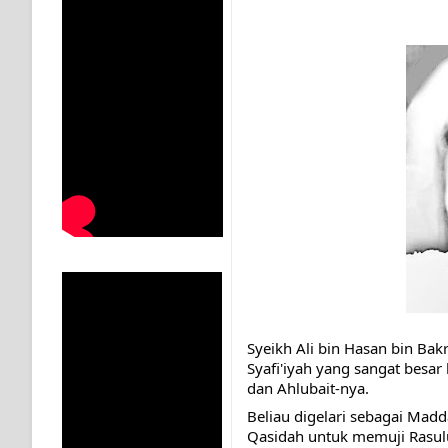
KISAH WALI SUFI, YANG BACAAN SURAT AL-FATIHA
SHAYKH TAREKAT ATAU TUKANG SIHIR? JANGAN
DI TANGAN MURSYID, CINTA MENEMUKAN JALAN P
RAWATAN TAREKAT: APABILA ALLAH MENYEMBUHKA
TASAWUF: BUKAN AJARAN PELIK, TETAPI JALAN M
"Kotoran Yang Paling Bahaya Bukan Pada Pakaian, Tet
Secara Biologis Manusia itu Sama, Dengan Tingkat K
WAHDATUL WUJUD, WAHDATU SYUHUD, DAN MANU
Syeikh Ali bin Hasan bin Bak
Syafi'iyah yang sangat besar 
WAHDATUL WUJUD ITU APA..??
dan Ahlubait-nya.
Beliau digelari sebagai Mad
Qasidah untuk memuji Rasulu