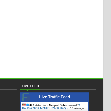
LIVE FEED
Live Traffic Feed
A visitor from
Tampoi, Johor
viewed "
7
RAHSIA ZIKIR MENUJU ZIKIR HAQ -…
"
1 min ago