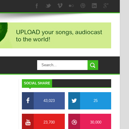
SOCIAL SHARE
43,023
25
23,700
30,000