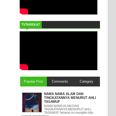
TVTAREKAT
Popular Post
Comments
Category
NAMA NAMA ALAM DAN
TINGKATANNYA MENURUT AHLI
TASAWUF
NAMA NAMA ALAM DAN
TINGKATANNYA MENURUT AHLI
TASAWUF Selama ini mungkin kita
pernah mendengar ...