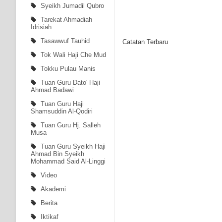
Syeikh Jumadil Qubro
Tarekat Ahmadiah
Idrisiah
Tasawwuf Tauhid
Catatan Terbaru
Tok Wali Haji Che Mud
Tokku Pulau Manis
Tuan Guru Dato' Haji
Ahmad Badawi
Tuan Guru Haji
Shamsuddin Al-Qodiri
Tuan Guru Hj. Salleh
Musa
Tuan Guru Syeikh Haji
Ahmad Bin Syeikh
Mohammad Said Al-Linggi
Video
Akademi
Berita
Iktikaf