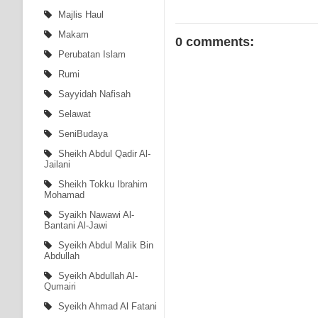
Majlis Haul
Makam
0 comments:
Perubatan Islam
Rumi
Sayyidah Nafisah
Selawat
SeniBudaya
Sheikh Abdul Qadir Al-
Jailani
Sheikh Tokku Ibrahim
Mohamad
Syaikh Nawawi Al-
Bantani Al-Jawi
Syeikh Abdul Malik Bin
Abdullah
Syeikh Abdullah Al-
Qumairi
Syeikh Ahmad Al Fatani