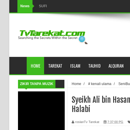
News
SUFI
Tertipu: Sehat dan Waktu Luang
HIKMAH AL-HIKAM IMAM IBNU ‘AṬĀ’ILLĀH - Peringkat-p
AHLI SUFFAH: GOLONGAN SUFI PERTAMA DI ZAMA
Integritas amanah.
HOME
TAREKAT
ISLAM
TAUHID
ALQURAN
WAHDATUL WUJUD (IBNU ARABI) DAN WAHDATUS S
Wusul kepada Allah
ZIKIR TANPA MUZIK
Home
/
# kenali ulama
/
SeniB
Hati dan dua sayap
Syeikh Ali bin Hasa
MUKASYAFAH MENURUT AHL AL-SUNNAH WAL JAMA'
Halabi
SYARAHAN TINGKAT TINGGI TASAWWUF*
roslanTv Tarekat
7:37:00 PG
Syahadat… tapi belum benar-benar menyaksikan.