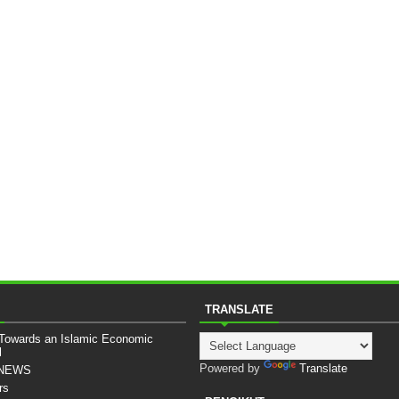
TRANSLATE
 Towards an Islamic Economic
l
Powered by
Translate
sNEWS
rs