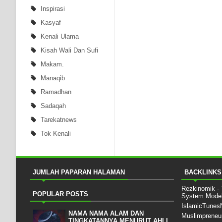
Inspirasi
Kasyaf
Kenali Ulama
Kisah Wali Dan Sufi
Makam.
Manaqib
Ramadhan
Sadaqah
Tarekatnews
Tok Kenali
JUMLAH PAPARAN HALAMAN
BACKLINKS
Rezkinomik -
POPULAR POSTS
System Mode
IslamicTune
NAMA NAMA ALAM DAN
Muslimpreneu
TINGKATANNYA MENURUT AHLI