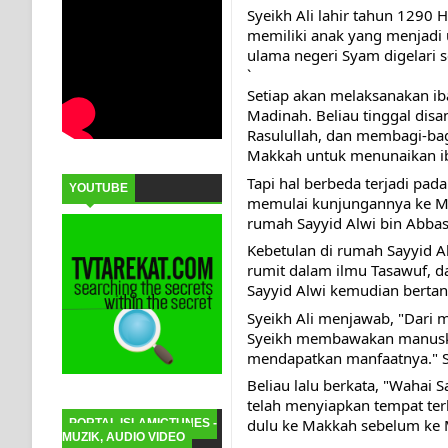
Syeikh Ali lahir tahun 1290 H
memiliki anak yang menjadi 
ulama negeri Syam digelari 
`
Setiap akan melaksanakan iba
Madinah. Beliau tinggal dis
Rasulullah, dan membagi-bagi
Makkah untuk menunaikan ib
Tapi hal berbeda terjadi pada
YOUTUBE
memulai kunjungannya ke M
rumah Sayyid Alwi bin Abbas
Kebetulan di rumah Sayyid A
rumit dalam ilmu Tasawuf, dan
Sayyid Alwi kemudian bertan
Syeikh Ali menjawab, "Dari m
Syeikh membawakan manuskri
mendapatkan manfaatnya." S
Beliau lalu berkata, "Wahai S
telah menyiapkan tempat terba
dulu ke Makkah sebelum ke 
PORTAL ISLAMICTUNES -
MUZIK, AUDIO VIDEO