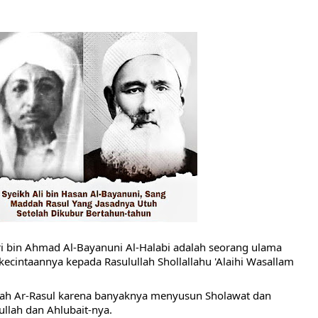
HNYA TIDAK FASIH. TAPI SINGA PUN TUNDUK PADANYA
 MUDAH TERPESONA, JANGAN JUGA MUDAH MENGHUKUM
ULANG
N HATI, JIWA TURUT MENJADI KUAT
EMBERSIHKAN HATI
api Pada Qalbi"
esadaran yang Berbeda
NGGALING KAWULA GUSTI
ri bin Ahmad Al-Bayanuni Al-Halabi adalah seorang ulama 
kecintaannya kepada Rasulullah Shollallahu 'Alaihi Wasallam 
dah Ar-Rasul karena banyaknya menyusun Sholawat dan 
llah dan Ahlubait-nya.