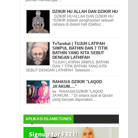
DZIKIR HU ALLAH DAN DZIKIR HU
DZIKIR HU ALLAH DAN DZIKIR HU
“DZIKIR adalah penghasilan sebuah
cahaya di dalam hati (Qalbu) ...
TvTarekat | TUJUH LATIFAH
SIMPUL BATHIN DAN 7 TITIK
BATHIN YANG KITA SEBUT
DENGAN LATHIFAH
TUJUH LATIFAH SIMPUL BATHIN
DAN 7 TITIK BATHIN YANG KITA
SEBUT DENGAN LATHIFAH Sebelum ...
RAHASIA DZIKIR "LAQOD
JA'AKUM...."
ke RAHASIA DZIKIR "LAQOD
JA'AKUM...." Di antara ayat al Quran
yang banyak digunakan ...
APLIKASI ISLAMICTUNES