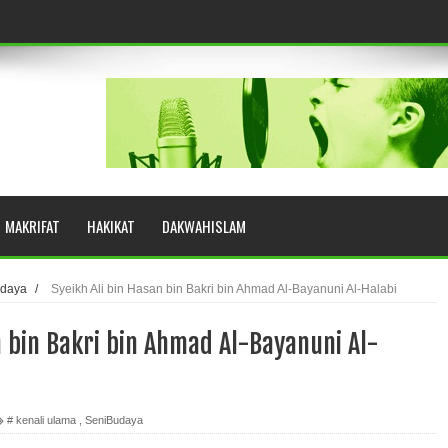
eringkat Zikir
N RASULULLAH SAW?
MAKRIFAT
HAKIKAT
DAKWAHISLAM
YUHUD (AHMAD SIRHINDI)
udaya
/
Syeikh Ali bin Hasan bin Bakri bin Ahmad Al-Bayanuni Al-Halabi
n bin Bakri bin Ahmad Al-Bayanuni Al-
AH: BUKAN SEKADAR MELIHAT, TETAPI MENGENAL DIRI
# kenali ulama
,
SeniBudaya