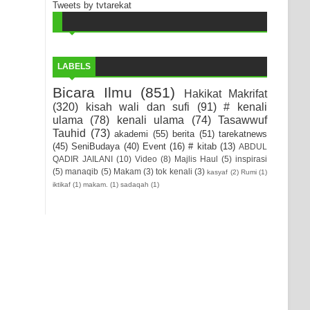
Tweets by tvtarekat
LABELS
Bicara Ilmu
(851)
Hakikat Makrifat
(320)
kisah wali dan sufi
(91)
# kenali
ulama
(78)
kenali ulama
(74)
Tasawwuf
Tauhid
(73)
akademi
(55)
berita
(51)
tarekatnews
(45)
SeniBudaya
(40)
Event
(16)
# kitab
(13)
ABDUL
QADIR JAILANI
(10)
Video
(8)
Majlis Haul
(5)
inspirasi
(5)
manaqib
(5)
Makam
(3)
tok kenali
(3)
kasyaf
(2)
Rumi
(1)
iktikaf
(1)
makam.
(1)
sadaqah
(1)