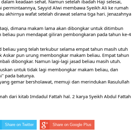
a dalam keadaan sehat. Namun setelah ibadah Haji selesai, 
ai permintaannya, Sayyid Alwi membawa Syeikh Ali ke rumah 
au akhirnya wafat setelah dirawat selama tiga hari. Jenazahnya 
di Baqi, dimana makam lama akan dibongkar untuk ditimbun 
 beliau pun mendapat giliran pembongkaran pada tahun ke-4 
d beliau yang telah terkubur selama empat tahun masih utuh 
hak Askar pun urung membongkar makam beliau. Empat tahun 
ali dibongkar. Namun lagi-lagi jasad beliau masih utuh.
uskan untuk tidak lagi membongkar makam beliau, dan 
i" pada batunya.
yang gemar bersholawat, memuji dan merindukan Rasulullah 
h dari kitab Imdadul Fattah hal. 2 karya Syeikh Abdul Fattah 
Share on Twitter
Share on Google Plus