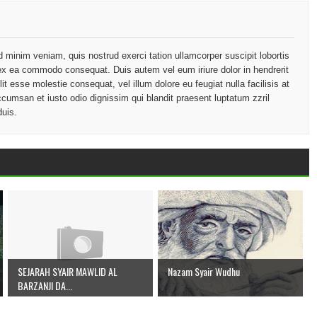
d minim veniam, quis nostrud exerci tation ullamcorper suscipit lobortis
p ex ea commodo consequat. Duis autem vel eum iriure dolor in hendrerit
lit esse molestie consequat, vel illum dolore eu feugiat nulla facilisis at
ccumsan et iusto odio dignissim qui blandit praesent luptatum zzril
duis.
SEJARAH SYAIR MAWLID AL
Nazam Syair Wudhu
BARZANJI DA...