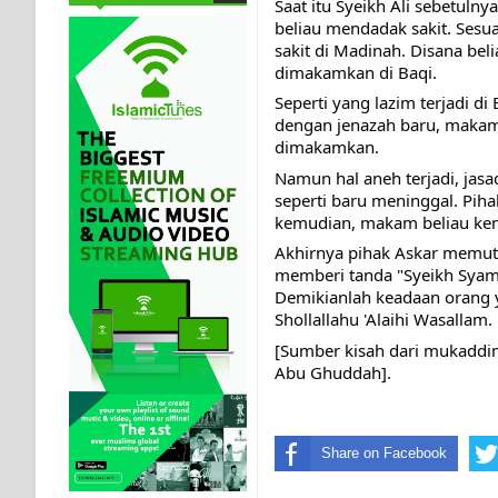
Saat itu Syeikh Ali sebetulny
beliau mendadak sakit. Sesu
sakit di Madinah. Disana beli
dimakamkan di Baqi.
Seperti yang lazim terjadi 
dengan jenazah baru, makam
dimakamkan.
Namun hal aneh terjadi, jasa
seperti baru meninggal. Pi
kemudian, makam beliau kemb
Akhirnya pihak Askar memut
memberi tanda "Syeikh Syam
Demikianlah keadaan orang 
Shollallahu 'Alaihi Wasallam.
[Sumber kisah dari mukaddima
Abu Ghuddah].
Share on Facebook