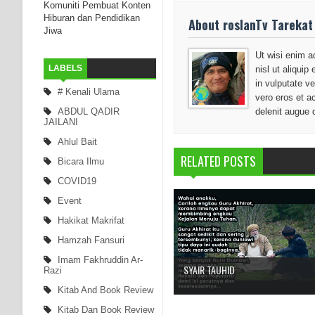
Komuniti Pembuat Konten
Hiburan dan Pendidikan
About roslanTv Tarekat
Jiwa
Ut wisi enim a
LABELS
nisl ut aliqui
in vulputate ve
# Kenali Ulama
vero eros et a
ABDUL QADIR
delenit augue 
JAILANI
Ahlul Bait
RELATED POSTS
Bicara Ilmu
COVID19
Event
Hakikat Makrifat
Hamzah Fansuri
Imam Fakhruddin Ar-
SYAIR TAUHID
Razi
Kitab And Book Review
Kitab Dan Book Review