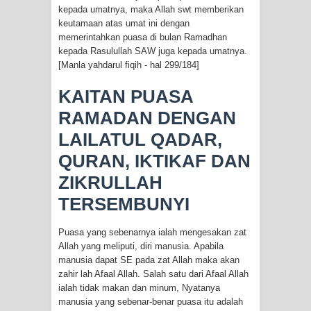
kepada umatnya, maka Allah swt memberikan
ALLAH MENYEMBUHKAN HATI, JIWA
keutamaan atas umat ini dengan
memerintahkan puasa di bulan Ramadhan
TURUT MENJADI KUAT
kepada Rasulullah SAW juga kepada umatnya.
[Manla yahdarul fiqih - hal 299/184]
TASAWUF: BUKAN AJARAN PELIK,
KAITAN PUASA
TETAPI JALAN MEMBERSIHKAN
RAMADAN DENGAN
HATI
LAILATUL QADAR,
QURAN, IKTIKAF DAN
"Kotoran Yang Paling Bahaya Bukan
ZIKRULLAH
Pada Pakaian, Tetapi Pada Qalbi"
TERSEMBUNYI
Secara Biologis Manusia itu Sama,
Puasa yang sebenarnya ialah mengesakan zat
Allah yang meliputi, diri manusia. Apabila
Dengan Tingkat Kesadaran yang
manusia dapat SE pada zat Allah maka akan
zahir lah Afaal Allah. Salah satu dari Afaal Allah
Berbeda
ialah tidak makan dan minum, Nyatanya
manusia yang sebenar-benar puasa itu adalah
WAHDATUL WUJUD, WAHDATU