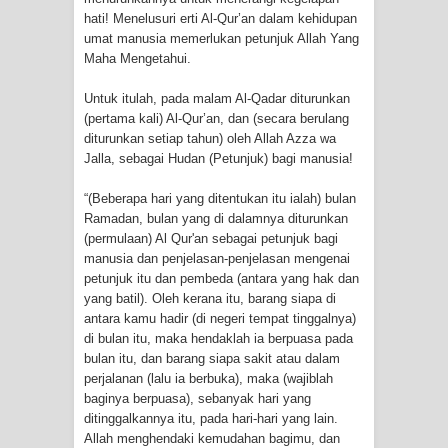
hati! Menelusuri erti Al-Qur’an dalam kehidupan
umat manusia memerlukan petunjuk Allah Yang
Maha Mengetahui.
Untuk itulah, pada malam Al-Qadar diturunkan
(pertama kali) Al-Qur’an, dan (secara berulang
diturunkan setiap tahun) oleh Allah Azza wa
Jalla, sebagai Hudan (Petunjuk) bagi manusia!
“(Beberapa hari yang ditentukan itu ialah) bulan
Ramadan, bulan yang di dalamnya diturunkan
(permulaan) Al Qur'an sebagai petunjuk bagi
manusia dan penjelasan-penjelasan mengenai
petunjuk itu dan pembeda (antara yang hak dan
yang batil). Oleh kerana itu, barang siapa di
antara kamu hadir (di negeri tempat tinggalnya)
di bulan itu, maka hendaklah ia berpuasa pada
bulan itu, dan barang siapa sakit atau dalam
perjalanan (lalu ia berbuka), maka (wajiblah
baginya berpuasa), sebanyak hari yang
ditinggalkannya itu, pada hari-hari yang lain.
Allah menghendaki kemudahan bagimu, dan