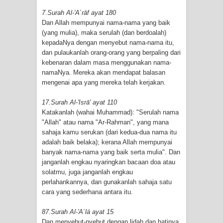
7.Surah Al-'A`rāf ayat 180
Dan Allah mempunyai nama-nama yang baik
(yang mulia), maka serulah (dan berdoalah)
kepadaNya dengan menyebut nama-nama itu,
dan pulaukanlah orang-orang yang berpaling dari
kebenaran dalam masa menggunakan nama-
namaNya. Mereka akan mendapat balasan
mengenai apa yang mereka telah kerjakan.
17.Surah Al-'Isrā' ayat 110
Katakanlah (wahai Muhammad): "Serulah nama
"Allah" atau nama "Ar-Rahman", yang mana
sahaja kamu serukan (dari kedua-dua nama itu
adalah baik belaka); kerana Allah mempunyai
banyak nama-nama yang baik serta mulia". Dan
janganlah engkau nyaringkan bacaan doa atau
solatmu, juga janganlah engkau
perlahankannya, dan gunakanlah sahaja satu
cara yang sederhana antara itu.
87.Surah Al-'A`lá ayat 15
Dan menyebut-nyebut dengan lidah dan hatinya