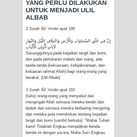
YANG PERLU DILAKUKAN
UNTUK MENJADI ULIL
ALBAB
3.Surah 'Āli `Imrān ayat 190
لَآيَاتٍ لِّأُولِي الْأَلْبَابِ
Sesungguhnya pada kejadian langit dan bumi,
dan pada pertukaran malam dan siang, ada
tanda-tanda (kekuasaan, kebijaksanaan, dan
keluasan rahmat Allah) bagi orang-orang yang
berakal; (Ulil Albab)
3.Surah 'Āli `Imrān ayat 191
(Iaitu) orang-orang yang menyebut dan
mengingati Allah semasa mereka berdiri dan
duduk dan semasa mereka berbaring mengiring,
dan mereka pula memikirkan tentang kejadian
langit dan bumi (sambil berkata): "Wahai Tuhan
kami! Tidaklah Engkau menjadikan benda-
benda ini dengan sia-sia, Maha Suci Engkau,