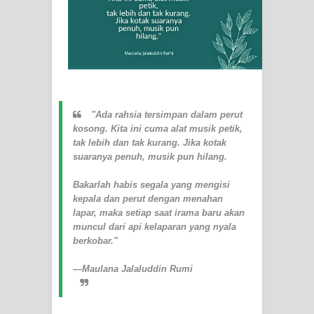
Wusul kepada Allah
Hati dan dua sayap
MUKASYAFAH MENURUT AHL AL-
SUNNAH WAL JAMA'AH: BUKAN
"Ada rahsia tersimpan dalam perut
kosong. Kita ini cuma alat musik petik,
SEKADAR MELIHAT, TETAPI
tak lebih dan tak kurang. Jika kotak
suaranya penuh, musik pun hilang.
MENGENAL DIRI
Bakarlah habis segala yang mengisi
kepala dan perut dengan menahan
SYARAHAN TINGKAT TINGGI
lapar, maka setiap saat irama baru akan
muncul dari api kelaparan yang nyala
TASAWWUF*
berkobar."
Syahadat… tapi belum benar-benar
—Maulana Jalaluddin Rumi
menyaksikan.