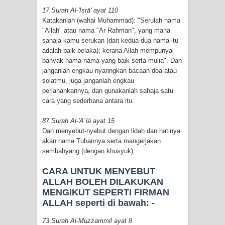
17.Surah Al-'Isrā' ayat 110
Katakanlah (wahai Muhammad): "Serulah nama
"Allah" atau nama "Ar-Rahman", yang mana
sahaja kamu serukan (dari kedua-dua nama itu
adalah baik belaka); kerana Allah mempunyai
banyak nama-nama yang baik serta mulia". Dan
janganlah engkau nyaringkan bacaan doa atau
solatmu, juga janganlah engkau
perlahankannya, dan gunakanlah sahaja satu
cara yang sederhana antara itu.
87.Surah Al-'A`lá ayat 15
Dan menyebut-nyebut dengan lidah dan hatinya
akan nama Tuhannya serta mangerjakan
sembahyang (dengan khusyuk).
CARA UNTUK MENYEBUT
ALLAH BOLEH DILAKUKAN
MENGIKUT SEPERTI FIRMAN
ALLAH seperti di bawah: -
73.Surah Al-Muzzammil ayat 8