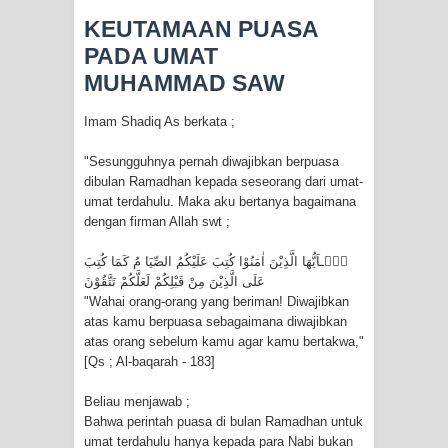
KISAH WALI SUFI, YANG BACAAN
KEUTAMAAN PUASA
SURAT AL-FATIHAHNYA TIDAK
PADA UMAT
MUHAMMAD SAW
FASIH. TAPI SINGA PUN TUNDUK
Imam Shadiq As berkata ;
PADANYA
"Sesungguhnya pernah diwajibkan berpuasa
SHAYKH TAREKAT ATAU TUKANG
dibulan Ramadhan kepada seseorang dari umat-
umat terdahulu. Maka aku bertanya bagaimana
SIHIR? JANGAN MUDAH
dengan firman Allah swt ;
TERPESONA, JANGAN JUGA
يٰۤـاَيُّهَا الَّذِيْنَ اٰمَنُوْا كُتِبَ عَلَيْکُمُ الصِّيَا مُ کَمَا كُتِبَ
عَلَى الَّذِيْنَ مِنْ قَبْلِکُمْ لَعَلَّكُمْ تَتَّقُوْنَ
"Wahai orang-orang yang beriman! Diwajibkan
MUDAH MENGHUKUM
atas kamu berpuasa sebagaimana diwajibkan
atas orang sebelum kamu agar kamu bertakwa,"
DI TANGAN MURSYID, CINTA
[Qs ; Al-baqarah - 183]
MENEMUKAN JALAN PULANG
Beliau menjawab ;
Bahwa perintah puasa di bulan Ramadhan untuk
RAWATAN TAREKAT: APABILA
umat terdahulu hanya kepada para Nabi bukan