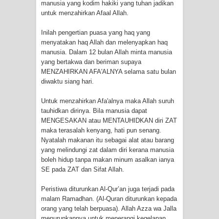
manusia yang kodim hakiki yang tuhan jadikan
untuk menzahirkan Afaal Allah.
SYUHUD, DAN MANUNGGALING
Inilah pengertian puasa yang haq yang
KAWULA GUSTI
menyatakan haq Allah dan melenyapkan haq
manusia. Dalam 12 bulan Allah minta manusia
WAHDATUL WUJUD ITU APA..??
yang bertakwa dan beriman supaya
MENZAHIRKAN AFA'ALNYA selama satu bulan
SUFI
diwaktu siang hari.
Untuk menzahirkan Afa'alnya maka Allah suruh
tauhidkan dirinya. Bila manusia dapat
MENGESAKAN atau MENTAUHIDKAN diri ZAT
maka terasalah kenyang, hati pun senang.
Nyatalah makanan itu sebagai alat atau barang
yang melindungi zat dalam diri kerana manusia
boleh hidup tanpa makan minum asalkan ianya
SE pada ZAT dan Sifat Allah.
Peristiwa diturunkan Al-Qur’an juga terjadi pada
malam Ramadhan. (Al-Quran diturunkan kepada
orang yang telah berpuasa). Allah Azza wa Jalla
menurunkannya untuk menerangi kegelapan