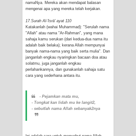
namaNya. Mereka akan mendapat balasan
mengenai apa yang mereka telah kerjakan.
17.Surah Al-'Isrā' ayat 110
Katakanlah (wahai Muhammad): "Serulah nama
"Allah" atau nama "Ar-Rahman", yang mana
sahaja kamu serukan (dari kedua-dua nama itu
adalah baik belaka); kerana Allah mempunyai
banyak nama-nama yang baik serta mulia". Dan
janganlah engkau nyaringkan bacaan doa atau
solatmu, juga janganlah engkau
perlahankannya, dan gunakanlah sahaja satu
cara yang sederhana antara itu.
- Pejamkan mata mu,
- Tongkat kan lidah mu ke langit2,
- sebutlah nama Allah sebanyak2nya
Ini adalah cara untuk menyebut nama Allah