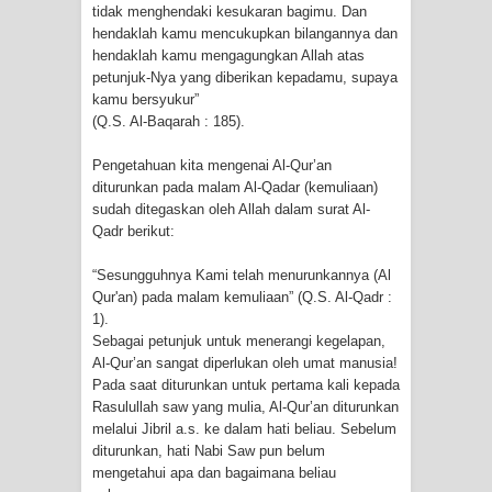
tidak menghendaki kesukaran bagimu. Dan
hendaklah kamu mencukupkan bilangannya dan
hendaklah kamu mengagungkan Allah atas
petunjuk-Nya yang diberikan kepadamu, supaya
kamu bersyukur”
(Q.S. Al-Baqarah : 185).
Pengetahuan kita mengenai Al-Qur’an
diturunkan pada malam Al-Qadar (kemuliaan)
sudah ditegaskan oleh Allah dalam surat Al-
Qadr berikut:
“Sesungguhnya Kami telah menurunkannya (Al
Qur'an) pada malam kemuliaan” (Q.S. Al-Qadr :
1).
Sebagai petunjuk untuk menerangi kegelapan,
Al-Qur’an sangat diperlukan oleh umat manusia!
Pada saat diturunkan untuk pertama kali kepada
Rasulullah saw yang mulia, Al-Qur’an diturunkan
melalui Jibril a.s. ke dalam hati beliau. Sebelum
diturunkan, hati Nabi Saw pun belum
mengetahui apa dan bagaimana beliau