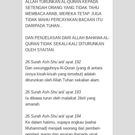
ALLAH TURUNKAN AL-QURAN KEPADA
SETENGAH ORANG YANG TIDAK TAHU
MEMBACA ARAB, MEREKA TETAP JUGA
TIDAK MAHU PERCAYAKAN BACAAN ITU
DARIPADA TUHAN..
DAN PENJELASAN DARI ALLAH BAHAWA AL-
QURAN TIDAK SEKALI-KALI DITURUNKAN
OLEH SYAITAN
26.Surah Ash-Shu`arā' ayat 192
Dan sesungguhnya Al-Quran (yang di antara
isinya kisah-kisah yang tersebut) adalah
diturunkan oleh Allah Tuhan sekalian alam.
26.Surah Ash-Shu`arā' ayat 193
Ia dibawa turun oleh malaikat Jibril yang
amanah.
26.Surah Ash-Shu`arā' ayat 194
Ke dalam hatimu, supaya engkau (wahai
Muhammad) menjadi seorang dari pemberi-
pemberi ajaran dan amaran (kepada umat