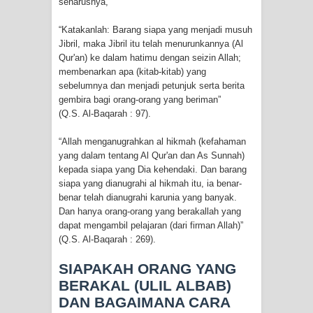
seharusnya,
“Katakanlah: Barang siapa yang menjadi musuh
Jibril, maka Jibril itu telah menurunkannya (Al
Qur'an) ke dalam hatimu dengan seizin Allah;
membenarkan apa (kitab-kitab) yang
sebelumnya dan menjadi petunjuk serta berita
gembira bagi orang-orang yang beriman”
(Q.S. Al-Baqarah : 97).
“Allah menganugrahkan al hikmah (kefahaman
yang dalam tentang Al Qur'an dan As Sunnah)
kepada siapa yang Dia kehendaki. Dan barang
siapa yang dianugrahi al hikmah itu, ia benar-
benar telah dianugrahi karunia yang banyak.
Dan hanya orang-orang yang berakallah yang
dapat mengambil pelajaran (dari firman Allah)”
(Q.S. Al-Baqarah : 269).
SIAPAKAH ORANG YANG
BERAKAL (ULIL ALBAB)
DAN BAGAIMANA CARA