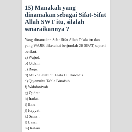
15) Manakah yang
dinamakan sebagai Sifat-Sifat
Allah SWT itu, silalah
senaraikannya ?
Yang dinamakan Sifat-Sifat Allah Ta'ala itu dan
yang WAJIB diketahui berjumlah 20 SIFAT, seperti
berikut;
a) Wujud.
b) Qidam.
c) Baqa.
d) Mukhalafatuhu Taala Lil Hawadis.
e) Qiyamuhu Ta'ala Binafsih.
f) Wahdaniyah.
g) Qudrat.
h) Iradat.
i) Ilmu.
j) Hayyat.
k) Sama’.
l) Basar.
m) Kalam.