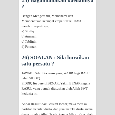
25) Bagaimanakah kaedahnya
?
Dengan Mengetahui, Memahami dan
Membenarkan keempat-empat SIFAT RASUL
tersebut. sepertinya;
a) Siddiq.
b) Amanah.
c) Tabligh.
d) Fatonah.
26) SOALAN : Sila huraikan
satu persatu ?
JAWAB :
Sifat Pertama
yang WAJIB bagi RASUL
ialah SIDDIQ...
SIDDIQ itu bererti BENAR, Yakni BENAR segala
RASUL yang pernah diutuskan oleh Allah SWT
kedunia ini.
Andai Rasul tidak Bersifat Benar, maka mereka
pastilah bersifat dusta, dan jika mereka dusta, maka
dusta pulalah Allah Ta'ala, kerana Allah Ta'ala telah