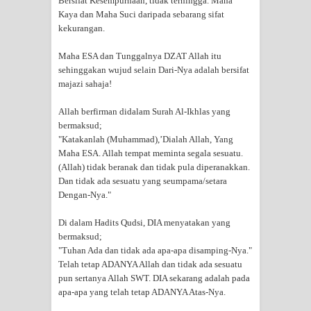
Bersifat Kesempurnaan, tidak terhingga. Maha
Kaya dan Maha Suci daripada sebarang sifat
WAHDATUL WUJUD, WAHDATU
kekurangan.
SYUHUD, DAN MANUNGGALING
Maha ESA dan Tunggalnya DZAT Allah itu
sehinggakan wujud selain Dari-Nya adalah bersifat
KAWULA GUSTI
majazi sahaja!
Allah berfirman didalam Surah Al-Ikhlas yang
WAHDATUL WUJUD ITU APA..??
bermaksud;
"Katakanlah (Muhammad),’Dialah Allah, Yang
Maha ESA. Allah tempat meminta segala sesuatu.
(Allah) tidak beranak dan tidak pula diperanakkan.
Dan tidak ada sesuatu yang seumpama/setara
Dengan-Nya."
Di dalam Hadits Qudsi, DIA menyatakan yang
bermaksud;
"Tuhan Ada dan tidak ada apa-apa disamping-Nya."
Telah tetap ADANYA Allah dan tidak ada sesuatu
pun sertanya Allah SWT. DIA sekarang adalah pada
apa-apa yang telah tetap ADANYA Atas-Nya.