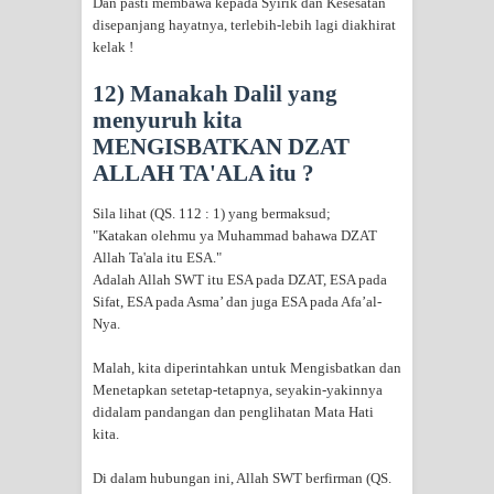
Dan pasti membawa kepada Syirik dan Kesesatan
disepanjang hayatnya, terlebih-lebih lagi diakhirat
kelak !
12) Manakah Dalil yang
menyuruh kita
MENGISBATKAN DZAT
ALLAH TA'ALA itu ?
Sila lihat (QS. 112 : 1) yang bermaksud;
"Katakan olehmu ya Muhammad bahawa DZAT
Allah Ta'ala itu ESA."
Adalah Allah SWT itu ESA pada DZAT, ESA pada
Sifat, ESA pada Asma’ dan juga ESA pada Afa’al-
Nya.
Malah, kita diperintahkan untuk Mengisbatkan dan
Menetapkan setetap-tetapnya, seyakin-yakinnya
didalam pandangan dan penglihatan Mata Hati
kita.
Di dalam hubungan ini, Allah SWT berfirman (QS.