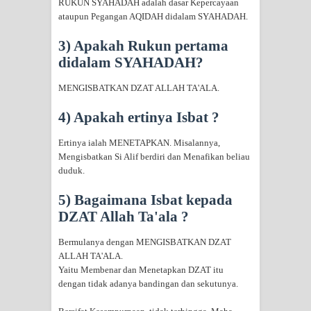
RUKUN SYAHADAH adalah dasar Kepercayaan
RAWATAN TAREKAT: APABILA
ataupun Pegangan AQIDAH didalam SYAHADAH.
3) Apakah Rukun pertama
ALLAH MENYEMBUHKAN HATI, JIWA
didalam SYAHADAH?
TURUT MENJADI KUAT
MENGISBATKAN DZAT ALLAH TA'ALA.
TASAWUF: BUKAN AJARAN PELIK,
4) Apakah ertinya Isbat ?
TETAPI JALAN MEMBERSIHKAN
Ertinya ialah MENETAPKAN. Misalannya,
Mengisbatkan Si Alif berdiri dan Menafikan beliau
HATI
duduk.
"Kotoran Yang Paling Bahaya Bukan
5) Bagaimana Isbat kepada
DZAT Allah Ta'ala ?
Pada Pakaian, Tetapi Pada Qalbi"
Bermulanya dengan MENGISBATKAN DZAT
Secara Biologis Manusia itu Sama,
ALLAH TA'ALA.
Yaitu Membenar dan Menetapkan DZAT itu
Dengan Tingkat Kesadaran yang
dengan tidak adanya bandingan dan sekutunya.
Berbeda