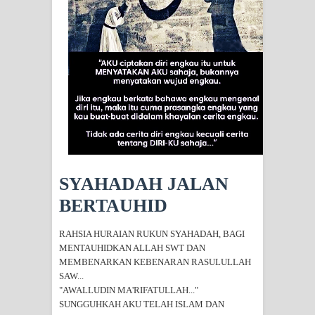
SIRHINDI)
Wusul kepada Allah
Hati dan dua sayap
MUKASYAFAH MENURUT AHL AL-
SUNNAH WAL JAMA'AH: BUKAN
SEKADAR MELIHAT, TETAPI
SYAHADAH JALAN
BERTAUHID
MENGENAL DIRI
SYARAHAN TINGKAT TINGGI
RAHSIA HURAIAN RUKUN SYAHADAH, BAGI
MENTAUHIDKAN ALLAH SWT DAN
TASAWWUF*
MEMBENARKAN KEBENARAN RASULULLAH
SAW...
"AWALLUDIN MA'RIFATULLAH..."
Syahadat… tapi belum benar-benar
SUNGGUHKAH AKU TELAH ISLAM DAN