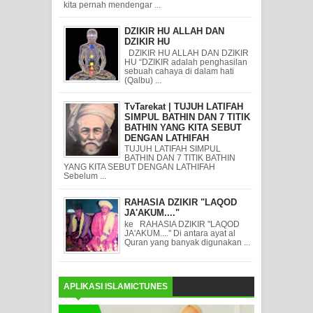
kita pernah mendengar ...
DZIKIR HU ALLAH DAN
DZIKIR HU
DZIKIR HU ALLAH DAN DZIKIR
HU “DZIKIR adalah penghasilan
sebuah cahaya di dalam hati
(Qalbu) ...
TvTarekat | TUJUH LATIFAH
SIMPUL BATHIN DAN 7 TITIK
BATHIN YANG KITA SEBUT
DENGAN LATHIFAH
TUJUH LATIFAH SIMPUL
BATHIN DAN 7 TITIK BATHIN
YANG KITA SEBUT DENGAN LATHIFAH
Sebelum ...
RAHASIA DZIKIR "LAQOD
JA'AKUM...."
ke RAHASIA DZIKIR "LAQOD
JA'AKUM...." Di antara ayat al
Quran yang banyak digunakan ...
APLIKASI ISLAMICTUNES