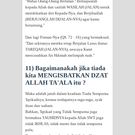
"Wahai Orang-Orang Beriman ! Bertaqwalah
kepada Allah dan carilah WASILAH (JALAN) untuk
mendekatkan diri Kepada-Nya, dan Berjihadlah
(BERJUANGLAH DIJALAN-NYA) agar kamu
beruntung,"
Dan lagi Firman-Nya (QS. 72 : 16) yang bermaksud;
"Dan sekiranya mereka tetap Berjalan Lurus diatas
TAREQAH (JALAN-NYA), nescaya Kami
mencurahkan Air Hikmah melimpah ruah."
11) Bagaimanakah jika tiada
kita MENGISBATKAN DZAT
ALLAH TA'ALA itu ?
Maka adalah jatuh dalam keadaan Tiada Sempurna
'Iqtikadnya, kerana terdapatnya ragu-ragu, syak
dzan dan waham.
Bahkan, 'Iqtikad yang Tidak Sempurna juga
bermakna TAUHIDNYA kepada Allah SWT juga
tidak IKHLAS, tidak murni dan tidak sempurna
pula,