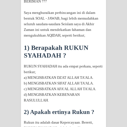
BERIMAN ???
menyaksikan.
Saya menghuraikan perbincangan ini di dalam
KISAH WALI SUFI, YANG BACAAN
bentuk SOAL - JAWAB, bagi lebih memudahkan
seluruh saudara-saudara Seislam saya di Akhir
SURAT AL-FATIHAHNYA TIDAK
Zaman ini untuk mendekatkan fahaman dan
mengukuhkan AQIDAH, seperti berikut;
FASIH. TAPI SINGA PUN TUNDUK
1) Berapakah RUKUN
PADANYA
SYAHADAH ?
SHAYKH TAREKAT ATAU TUKANG
RUKUN SYAHADAH itu ada empat perkara, seperti
berikut;
SIHIR? JANGAN MUDAH
a) MENGISBATKAN DZAT ALLAH TA'ALA.
b) MENGISBATKAN SIFAT ALLAH TA'ALA.
TERPESONA, JANGAN JUGA
c) MENGISBATKAN AFA’AL ALLAH TA'ALA.
d) MENGISBATKAN KEBENARAN
MUDAH MENGHUKUM
RASULULLAH.
DI TANGAN MURSYID, CINTA
2) Apakah ertinya Rukun ?
MENEMUKAN JALAN PULANG
Rukun itu adalah dasar Kepercayaan. Bererti,