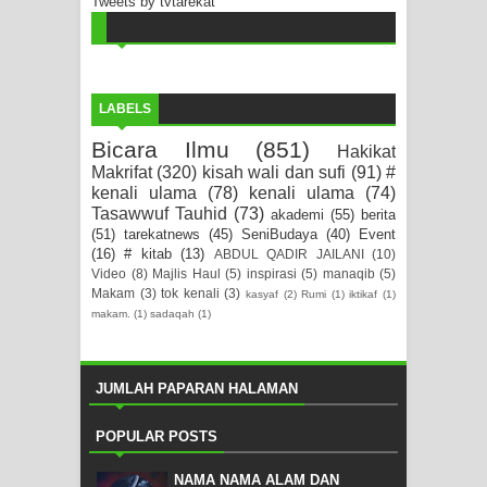
Tweets by tvtarekat
LABELS
Bicara Ilmu
(851)
Hakikat
Makrifat
(320)
kisah wali dan sufi
(91)
#
kenali ulama
(78)
kenali ulama
(74)
Tasawwuf Tauhid
(73)
akademi
(55)
berita
(51)
tarekatnews
(45)
SeniBudaya
(40)
Event
(16)
# kitab
(13)
ABDUL QADIR JAILANI
(10)
Video
(8)
Majlis Haul
(5)
inspirasi
(5)
manaqib
(5)
Makam
(3)
tok kenali
(3)
kasyaf
(2)
Rumi
(1)
iktikaf
(1)
makam.
(1)
sadaqah
(1)
JUMLAH PAPARAN HALAMAN
POPULAR POSTS
NAMA NAMA ALAM DAN