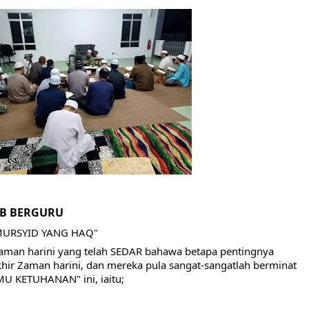
AH: BUKAN SEKADAR MELIHAT, TETAPI MENGENAL DIRI
HNYA TIDAK FASIH. TAPI SINGA PUN TUNDUK PADANYA
 MUDAH TERPESONA, JANGAN JUGA MUDAH MENGHUKUM
ULANG
N HATI, JIWA TURUT MENJADI KUAT
AB BERGURU
EMBERSIHKAN HATI
URSYID YANG HAQ"
aman harini yang telah SEDAR bahawa betapa pentingnya 
api Pada Qalbi"
r Zaman harini, dan mereka pula sangat-sangatlah berminat 
MU KETUHANAN" ini, iaitu;