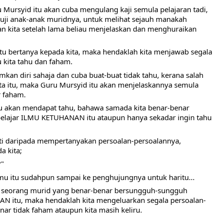
Mursyid itu akan cuba mengulang kaji semula pelajaran tadi, 
ji anak-anak muridnya, untuk melihat sejauh manakah 
n kita setelah lama beliau menjelaskan dan menghuraikan 
tu bertanya kepada kita, maka hendaklah kita menjawab segala 
kita tahu dan faham.
kan diri sahaja dan cuba buat-buat tidak tahu, kerana salah 
ta itu, maka Guru Mursyid itu akan menjelaskannya semula 
r faham.
tu akan mendapat tahu, bahawa samada kita benar-benar 
elajar ILMU KETUHANAN itu ataupun hanya sekadar ingin tahu 
nti daripada mempertanyakan persoalan-persoalannya, 
a kita;
?"
lmu itu sudahpun sampai ke penghujungnya untuk haritu...
i seorang murid yang benar-benar bersungguh-sungguh 
 itu, maka hendaklah kita mengeluarkan segala persoalan-
nar tidak faham ataupun kita masih keliru.