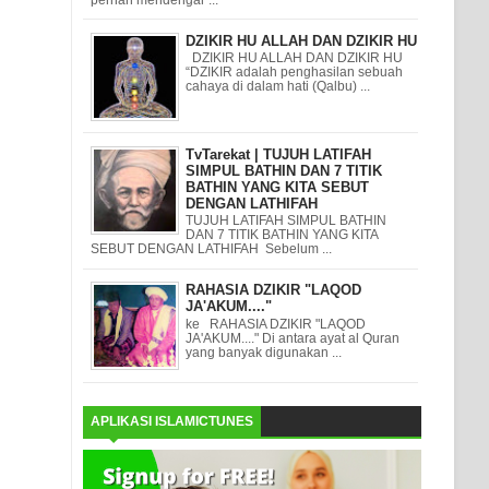
DZIKIR HU ALLAH DAN DZIKIR HU
DZIKIR HU ALLAH DAN DZIKIR HU
“DZIKIR adalah penghasilan sebuah
cahaya di dalam hati (Qalbu) ...
TvTarekat | TUJUH LATIFAH
SIMPUL BATHIN DAN 7 TITIK
BATHIN YANG KITA SEBUT
DENGAN LATHIFAH
TUJUH LATIFAH SIMPUL BATHIN
DAN 7 TITIK BATHIN YANG KITA
SEBUT DENGAN LATHIFAH Sebelum ...
RAHASIA DZIKIR "LAQOD
JA'AKUM...."
ke RAHASIA DZIKIR "LAQOD
JA'AKUM...." Di antara ayat al Quran
yang banyak digunakan ...
APLIKASI ISLAMICTUNES