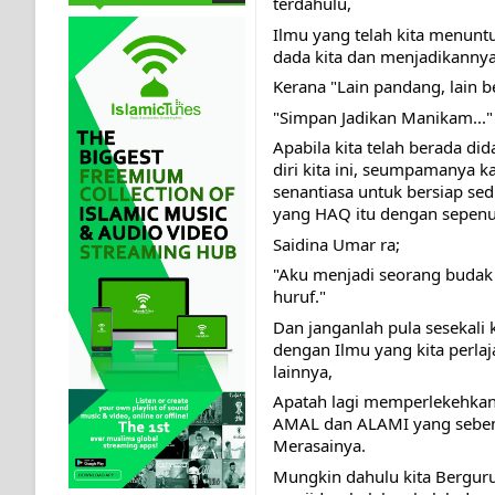
terdahulu, 
Ilmu yang telah kita menuntu
dada kita dan menjadikannya 
Kerana "Lain pandang, lain be
"Simpan Jadikan Manikam..."
Apabila kita telah berada d
diri kita ini, seumpamanya 
senantiasa untuk bersiap sed
yang HAQ itu dengan sepenuh
Saidina Umar ra;
"Aku menjadi seorang budak
huruf."
Dan janganlah pula sesekali 
dengan Ilmu yang kita perla
lainnya,
Apatah lagi memperlekehkan
AMAL dan ALAMI yang seben
Merasainya.
Mungkin dahulu kita Bergur