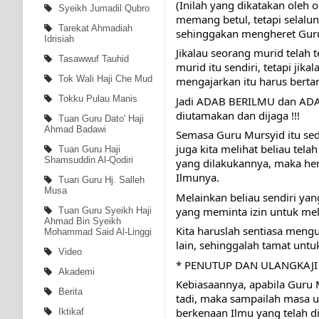
(Inilah yang dikatakan oleh 
Syeikh Jumadil Qubro
memang betul, tetapi selalu
Tarekat Ahmadiah
sehinggakan mengheret Gurun
Idrisiah
Jikalau seorang murid telah 
Tasawwuf Tauhid
murid itu sendiri, tetapi jik
Tok Wali Haji Che Mud
mengajarkan itu harus bert
Tokku Pulau Manis
Jadi ADAB BERILMU dan ADAB
diutamakan dan dijaga !!!
Tuan Guru Dato' Haji
Ahmad Badawi
Semasa Guru Mursyid itu sed
juga kita melihat beliau tela
Tuan Guru Haji
Shamsuddin Al-Qodiri
yang dilakukannya, maka hen
Ilmunya.
Tuan Guru Hj. Salleh
Musa
Melainkan beliau sendiri ya
yang meminta izin untuk me
Tuan Guru Syeikh Haji
Ahmad Bin Syeikh
Kita haruslah sentiasa meng
Mohammad Said Al-Linggi
lain, sehinggalah tamat untuk
Video
* PENUTUP DAN ULANGKAJI
Akademi
Kebiasaannya, apabila Guru 
Berita
tadi, maka sampailah masa u
berkenaan Ilmu yang telah d
Iktikaf