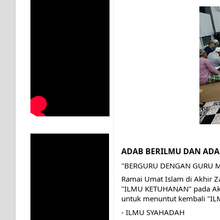
MUKASYAFAH MENURUT AHL AL-SUNNAH WAL JAMA'
SYARAHAN TINGKAT TINGGI TASAWWUF*
Syahadat… tapi belum benar-benar menyaksikan.
KISAH WALI SUFI, YANG BACAAN SURAT AL-FATIHA
SHAYKH TAREKAT ATAU TUKANG SIHIR? JANGAN
DI TANGAN MURSYID, CINTA MENEMUKAN JALAN P
RAWATAN TAREKAT: APABILA ALLAH MENYEMBUHKA
ADAB BERILMU DAN AD
TASAWUF: BUKAN AJARAN PELIK, TETAPI JALAN M
"BERGURU DENGAN GURU M
Ramai Umat Islam di Akhir Z
"Kotoran Yang Paling Bahaya Bukan Pada Pakaian, Tet
"ILMU KETUHANAN" pada Akhi
untuk menuntut kembali "IL
- ILMU SYAHADAH