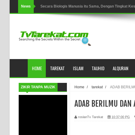
News
Secara Biologis Manusia itu Sama, Dengan Tingkat K
WAHDATUL WUJUD, WAHDATU SYUHUD, DAN MANU
WAHDATUL WUJUD ITU APA..??
SUFI
Tertipu: Sehat dan Waktu Luang
HOME
TAREKAT
ISLAM
TAUHID
ALQURAN
HIKMAH AL-HIKAM IMAM IBNU ‘AṬĀ’ILLĀH - Peringkat-p
AHLI SUFFAH: GOLONGAN SUFI PERTAMA DI ZAMA
ZIKIR TANPA MUZIK
Home
/
tarekat
/
ADAB BERILM
Integritas amanah.
ADAB BERILMU DAN
WAHDATUL WUJUD (IBNU ARABI) DAN WAHDATUS S
roslanTv Tarekat
10:37:00 PG
Wusul kepada Allah
Hati dan dua sayap