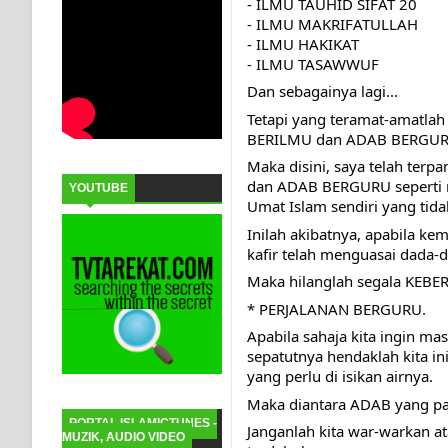
- ILMU TAUHID SIFAT 20
- ILMU MAKRIFATULLAH
- ILMU HAKIKAT
- ILMU TASAWWUF
Dan sebagainya lagi...
Tetapi yang teramat-amatlah
BERILMU dan ADAB BERGUR
Maka disini, saya telah ter
dan ADAB BERGURU seperti m
YOUTUBE
Umat Islam sendiri yang tida
Inilah akibatnya, apabila ke
kafir telah menguasai dada-
Maka hilanglah segala KEB
* PERJALANAN BERGURU.
Apabila sahaja kita ingin m
sepatutnya hendaklah kita in
yang perlu di isikan airnya. 
Maka diantara ADAB yang pali
PORTAL ISLAMICTUNES -
Janganlah kita war-warkan at
MUZIK, AUDIO VIDEO