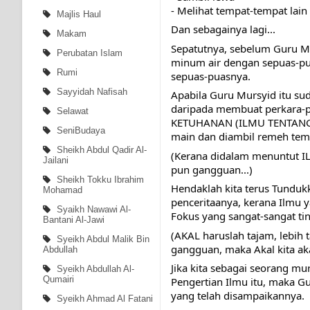
- Melihat tempat-tempat lain
Majlis Haul
Dan sebagainya lagi...
Makam
Sepatutnya, sebelum Guru Mu
Perubatan Islam
minum air dengan sepuas-pua
Rumi
sepuas-puasnya. 
Sayyidah Nafisah
Apabila Guru Mursyid itu su
daripada membuat perkara-pe
Selawat
KETUHANAN (ILMU TENTANG T
SeniBudaya
main dan diambil remeh tem
Sheikh Abdul Qadir Al-
(Kerana didalam menuntut IL
Jailani
pun gangguan...)
Sheikh Tokku Ibrahim
Hendaklah kita terus Tunduk
Mohamad
penceritaanya, kerana Ilmu 
Syaikh Nawawi Al-
Fokus yang sangat-sangat ti
Bantani Al-Jawi
(AKAL haruslah tajam, lebih t
Syeikh Abdul Malik Bin
gangguan, maka Akal kita aka
Abdullah
Jika kita sebagai seorang m
Syeikh Abdullah Al-
Qumairi
Pengertian Ilmu itu, maka G
yang telah disampaikannya. 
Syeikh Ahmad Al Fatani