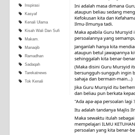
Ini adalah masa dimana Guru 
Inspirasi
ataupun beliau sedang mengu
Kasyaf
Kefokusan kita dan Kefahama
Kenali Ulama
Ilmu-Ilmunya tadi.
Kisah Wali Dan Sufi
Maka apabila Guru Mursyid i
persoalannya yang semampu 
Makam.
Janganlah hanya kita mendiam
Manaqib
ataupun betul jawapannya ki
Ramadhan
sehinggalah kita benar-bena
Sadaqah
(Maka disini Guru Mursyid i
bersungguh-sungguh ingin b
Tarekatnews
sahaja dan bermain-main...)
Tok Kenali
Jika Guru Mursyid itu berhe
dan beliau pun berkata kepad
"Ada apa-apa persoalan lagi 
Itu adalah tandanya Majlis I
Maka sewaktu itulah sebaga
mempelajari ILMU KETUHANAN
persoalan yang kita benar-be