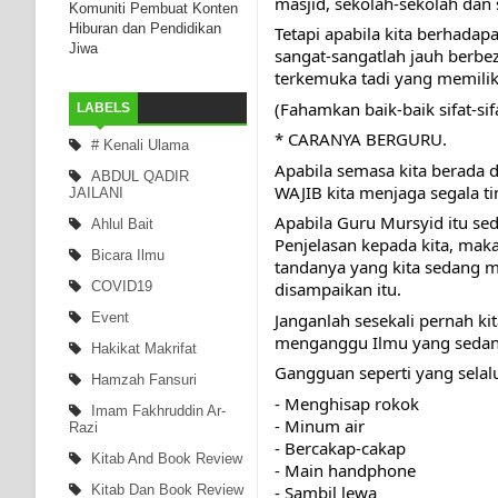
masjid, sekolah-sekolah dan 
Komuniti Pembuat Konten
Hiburan dan Pendidikan
Tetapi apabila kita berhada
Jiwa
sangat-sangatlah jauh berb
terkemuka tadi yang memiliki 
(Fahamkan baik-baik sifat-si
LABELS
* CARANYA BERGURU.
# Kenali Ulama
Apabila semasa kita berada 
ABDUL QADIR
WAJIB kita menjaga segala tin
JAILANI
Apabila Guru Mursyid itu s
Ahlul Bait
Penjelasan kepada kita, mak
Bicara Ilmu
tandanya yang kita sedang 
COVID19
disampaikan itu. 
Janganlah sesekali pernah 
Event
menganggu Ilmu yang sedang 
Hakikat Makrifat
Gangguan seperti yang selalu
Hamzah Fansuri
- Menghisap rokok
Imam Fakhruddin Ar-
- Minum air
Razi
- Bercakap-cakap
Kitab And Book Review
- Main handphone
- Sambil lewa
Kitab Dan Book Review