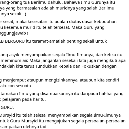
orang-orang tua Berilmu dahulu. Bahawa Ilmu Gurunya itu 
nya yang bermasalah adalah muridnya yang salah Berilmu 
ya sekali...)
tersesat, maka kesesatan itu adalah diatas dasar kebodohan 
alau kesemua murid itu telah tersesat. Maka Guru yang 
anggungjawab !
 BERGURU itu teramat-amatlah penting sekali untuk 
ang asyik menyampaikan segala Ilmu-Ilmunya, dan ketika itu 
h meminum air. Maka janganlah sesekali kita juga mengikuti apa 
daklah kita terus Tundukkan Kepala dan Fokuskan dengan 
ng menjemput ataupun mengizinkannya, ataupun kita sendiri 
lakukan sesuatu.
utamakan Ilmu yang disampaikannya itu daripada hal-hal yang 
 pelajaran pada haritu.
 GURU.
Mursyid itu telah selesai menyampaikan segala Ilmu-Ilmunya 
ntuk Guru Mursyid itu mengajukan segala persoalan-persoalan 
isampaikan olehnya tadi. 