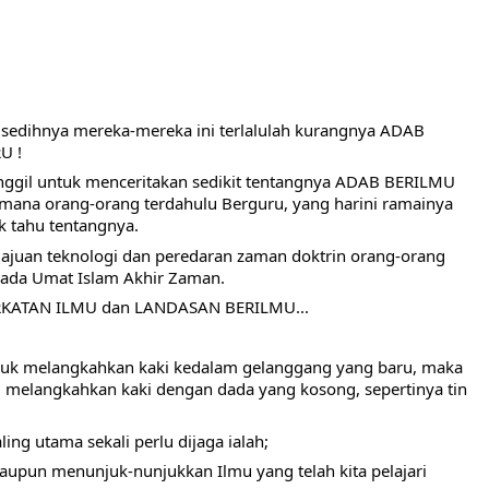
 sedihnya mereka-mereka ini terlalulah kurangnya ADAB 
U !
panggil untuk menceritakan sedikit tentangnya ADAB BERILMU 
ana orang-orang terdahulu Berguru, yang harini ramainya 
k tahu tentangnya.
majuan teknologi dan peredaran zaman doktrin orang-orang 
dada Umat Islam Akhir Zaman. 
ERKATAN ILMU dan LANDASAN BERILMU...
asuk melangkahkan kaki kedalam gelanggang yang baru, maka 
i melangkahkan kaki dengan dada yang kosong, sepertinya tin 
ng utama sekali perlu dijaga ialah; 
aupun menunjuk-nunjukkan Ilmu yang telah kita pelajari 