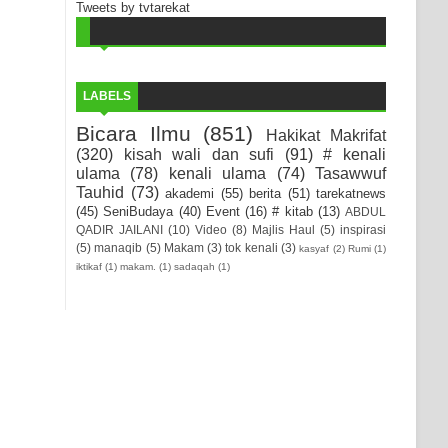
Tweets by tvtarekat
LABELS
Bicara Ilmu
(851)
Hakikat Makrifat
(320)
kisah wali dan sufi
(91)
# kenali
ulama
(78)
kenali ulama
(74)
Tasawwuf
Tauhid
(73)
akademi
(55)
berita
(51)
tarekatnews
(45)
SeniBudaya
(40)
Event
(16)
# kitab
(13)
ABDUL
QADIR JAILANI
(10)
Video
(8)
Majlis Haul
(5)
inspirasi
(5)
manaqib
(5)
Makam
(3)
tok kenali
(3)
kasyaf
(2)
Rumi
(1)
iktikaf
(1)
makam.
(1)
sadaqah
(1)