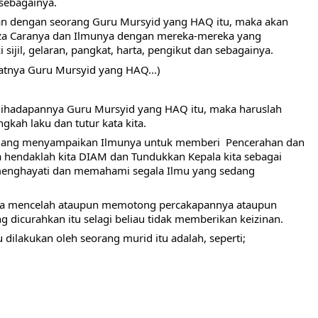
sebagainya. 
pan dengan seorang Guru Mursyid yang HAQ itu, maka akan 
eza Caranya dan Ilmunya dengan mereka-mereka yang 
sijil, gelaran, pangkat, harta, pengikut dan sebagainya.
fatnya Guru Mursyid yang HAQ...)
dihadapannya Guru Mursyid yang HAQ itu, maka haruslah 
gkah laku dan tutur kata kita.
edang menyampaikan Ilmunya untuk memberi  Pencerahan dan 
a hendaklah kita DIAM dan Tundukkan Kepala kita sebagai 
menghayati dan memahami segala Ilmu yang sedang 
kita mencelah ataupun memotong percakapannya ataupun 
dicurahkan itu selagi beliau tidak memberikan keizinan.
 dilakukan oleh seorang murid itu adalah, seperti; 