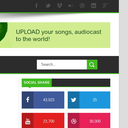
SOCIAL SHARE
43,023
25
23,700
30,000