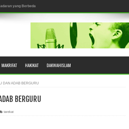
esadaran yang Berbeda
NGGALING KAWULA GUSTI
MAKRIFAT
HAKIKAT
DAKWAHISLAM
eringkat Zikir
N RASULULLAH SAW?
U DAN ADAB BERGURU
 ADAB BERGURU
YUHUD (AHMAD SIRHINDI)
tarekat