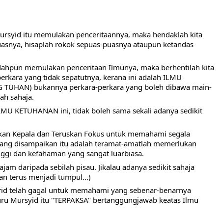
rsyid itu memulakan penceritaannya, maka hendaklah kita 
snya, hisaplah rokok sepuas-puasnya ataupun ketandas 
dahpun memulakan penceritaan Ilmunya, maka berhentilah kita 
rkara yang tidak sepatutnya, kerana ini adalah ILMU 
UHAN) bukannya perkara-perkara yang boleh dibawa main-
ah sahaja.
MU KETUHANAN ini, tidak boleh sama sekali adanya sedikit 
kan Kepala dan Teruskan Fokus untuk memahami segala 
yang disampaikan itu adalah teramat-amatlah memerlukan 
nggi dan kefahaman yang sangat luarbiasa.
ajam daripada sebilah pisau. Jikalau adanya sedikit sahaja 
n terus menjadi tumpul...)
urid telah gagal untuk memahami yang sebenar-benarnya 
uru Mursyid itu "TERPAKSA" bertanggungjawab keatas Ilmu 