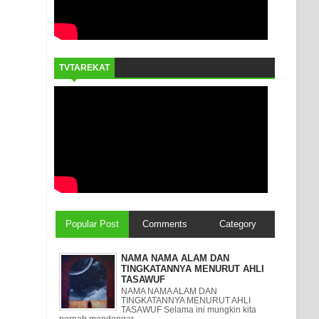
TVTAREKAT
Popular Post
Comments
Category
NAMA NAMA ALAM DAN
TINGKATANNYA MENURUT AHLI
TASAWUF
NAMA NAMA ALAM DAN
TINGKATANNYA MENURUT AHLI
TASAWUF Selama ini mungkin kita
pernah mendengar ...