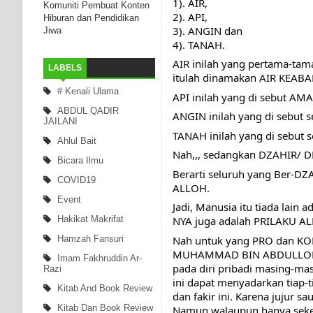
1). AIR,
Komuniti Pembuat Konten
2). API,
Hiburan dan Pendidikan
3). ANGIN dan
Jiwa
4). TANAH.
AIR inilah yang pertama-tam
LABELS
itulah dinamakan AIR KEABA
# Kenali Ulama
API inilah yang di sebut 
ABDUL QADIR
ANGIN inilah yang di sebut 
JAILANI
TANAH inilah yang di sebut 
Ahlul Bait
Nah,,, sedangkan DZAHIR/ DH
Bicara Ilmu
Berarti seluruh yang Ber-DZ
COVID19
ALLOH.
Event
Jadi, Manusia itu tiada lai
Hakikat Makrifat
NYA juga adalah PRILAKU A
Nah untuk yang PRO dan 
Hamzah Fansuri
MUHAMMAD BIN ABDULLOH”, seb
Imam Fakhruddin Ar-
pada diri pribadi masing-ma
Razi
ini dapat menyadarkan tiap-ti
Kitab And Book Review
dan fakir ini. Karena jujur sau
Kitab Dan Book Review
Namun walaupun hanya seked