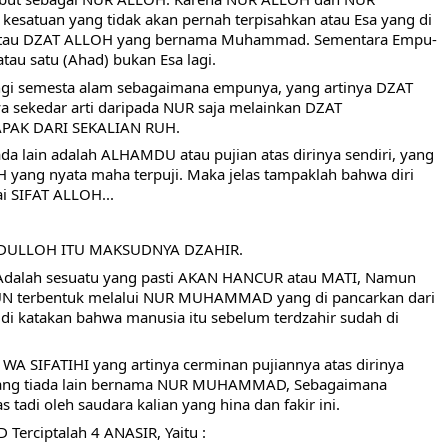
satuan yang tidak akan pernah terpisahkan atau Esa yang di 
atau DZAT ALLOH yang bernama Muhammad. Sementara Empu-
au satu (Ahad) bukan Esa lagi.
i semesta alam sebagaimana empunya, yang artinya DZAT 
ekedar arti daripada NUR saja melainkan DZAT 
PAK DARI SEKALIAN RUH.
 lain adalah ALHAMDU atau pujian atas dirinya sendiri, yang 
H yang nyata maha terpuji. Maka jelas tampaklah bahwa diri 
i SIFAT ALLOH...
DULLOH ITU MAKSUDNYA DZAHIR.
lah sesuatu yang pasti AKAN HANCUR atau MATI, Namun 
UN terbentuk melalui NUR MUHAMMAD yang di pancarkan dari 
di katakan bahwa manusia itu sebelum terdzahir sudah di 
WA SIFATIHI yang artinya cerminan pujiannya atas dirinya 
i yang tiada lain bernama NUR MUHAMMAD, Sebagaimana 
as tadi oleh saudara kalian yang hina dan fakir ini.
rciptalah 4 ANASIR, Yaitu :