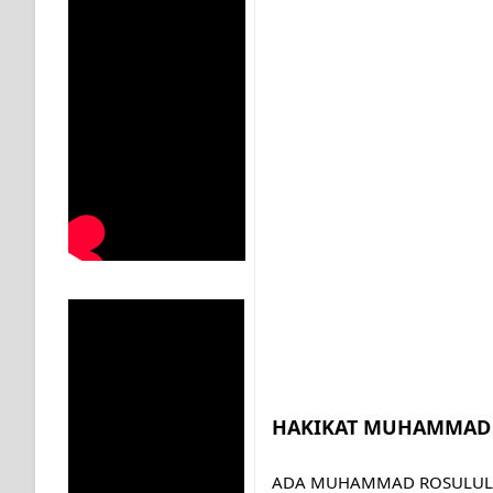
KISAH WALI SUFI, YANG BACAAN SURAT AL-FATIHA
SHAYKH TAREKAT ATAU TUKANG SIHIR? JANGAN
DI TANGAN MURSYID, CINTA MENEMUKAN JALAN P
RAWATAN TAREKAT: APABILA ALLAH MENYEMBUHKA
TASAWUF: BUKAN AJARAN PELIK, TETAPI JALAN M
"Kotoran Yang Paling Bahaya Bukan Pada Pakaian, Tet
Secara Biologis Manusia itu Sama, Dengan Tingkat K
WAHDATUL WUJUD, WAHDATU SYUHUD, DAN MANU
WAHDATUL WUJUD ITU APA..??
HAKIKAT MUHAMMAD
ADA MUHAMMAD ROSULUL