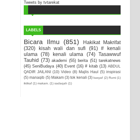
Tweets by tvtarekat
LABELS
Bicara Ilmu
(851)
Hakikat Makrifat
(320)
kisah wali dan sufi
(91)
# kenali
ulama
(78)
kenali ulama
(74)
Tasawwuf
Tauhid
(73)
akademi
(55)
berita
(51)
tarekatnews
(45)
SeniBudaya
(40)
Event
(16)
# kitab
(13)
ABDUL
QADIR JAILANI
(10)
Video
(8)
Majlis Haul
(5)
inspirasi
(5)
manaqib
(5)
Makam
(3)
tok kenali
(3)
kasyaf
(2)
Rumi
(1)
iktikaf
(1)
makam.
(1)
sadaqah
(1)