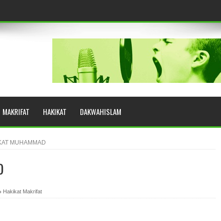
eringkat Zikir
N RASULULLAH SAW?
MAKRIFAT
HAKIKAT
DAKWAHISLAM
YUHUD (AHMAD SIRHINDI)
KAT MUHAMMAD
D
AH: BUKAN SEKADAR MELIHAT, TETAPI MENGENAL DIRI
Hakikat Makrifat