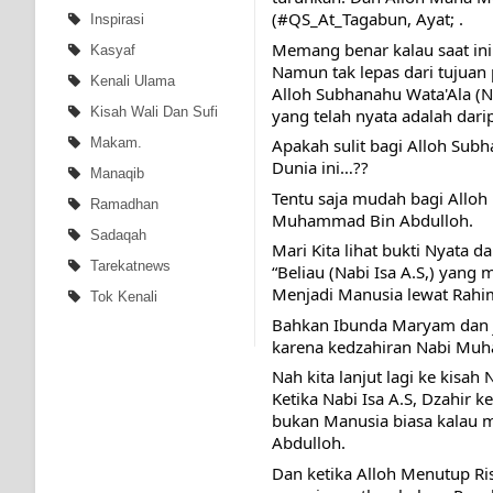
(
#QS_At_Tagabun
, Ayat; .
Inspirasi
Memang benar kalau saat ini
Kasyaf
Namun tak lepas dari tujuan 
Kenali Ulama
Alloh Subhanahu Wata'Ala (N
Kisah Wali Dan Sufi
yang telah nyata adalah da
Makam.
Apakah sulit bagi Alloh Su
Dunia ini…??
Manaqib
Tentu saja mudah bagi Allo
Ramadhan
Muhammad Bin Abdulloh.
Sadaqah
Mari Kita lihat bukti Nyata dar
Tarekatnews
“Beliau (Nabi Isa A.S,) yang
Menjadi Manusia lewat Rah
Tok Kenali
Bahkan Ibunda Maryam dan jug
karena kedzahiran Nabi Muha
Nah kita lanjut lagi ke kisah N
Ketika Nabi Isa A.S, Dzahir ke
bukan Manusia biasa kalau 
Abdulloh.
Dan ketika Alloh Menutup Ri