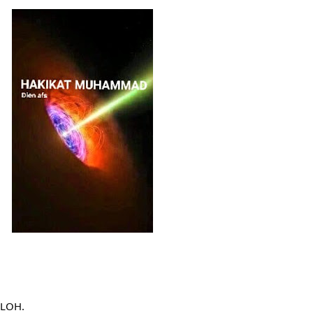
HNYA TIDAK FASIH. TAPI SINGA PUN TUNDUK PADANYA
 MUDAH TERPESONA, JANGAN JUGA MUDAH MENGHUKUM
ULANG
N HATI, JIWA TURUT MENJADI KUAT
EMBERSIHKAN HATI
api Pada Qalbi"
esadaran yang Berbeda
NGGALING KAWULA GUSTI
LOH.