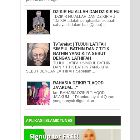
DZIKIR HU ALLAH DAN DZIKIR HU
DZIKIR HU ALLAH DAN DZIKIR HU
“DZIKIR adalah penghasilan sebuah
cahaya di dalam hati (Qalbu) ...
TvTarekat | TUJUH LATIFAH
SIMPUL BATHIN DAN 7 TITIK
BATHIN YANG KITA SEBUT
DENGAN LATHIFAH
TUJUH LATIFAH SIMPUL BATHIN
DAN 7 TITIK BATHIN YANG KITA
SEBUT DENGAN LATHIFAH Sebelum ...
RAHASIA DZIKIR "LAQOD
JA'AKUM...."
ke RAHASIA DZIKIR "LAQOD
JA'AKUM...." Di antara ayat al Quran
yang banyak digunakan ...
APLIKASI ISLAMICTUNES