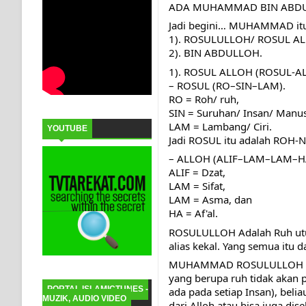
ADA MUHAMMAD BIN ABD
Jadi begini… MUHAMMAD itu a
1). ROSULULLOH/ ROSUL AL
2). BIN ABDULLOH.
1). ROSUL ALLOH (ROSUL-A
– ROSUL (RO–SIN–LAM).
RO = Roh/ ruh,
SIN = Suruhan/ Insan/ Manus
LAM = Lambang/ Ciri.
YOUTUBE
Jadi ROSUL itu adalah ROH-N
– ALLOH (ALIF–LAM–LAM–H
ALIF = Dzat,
LAM = Sifat,
LAM = Asma, dan
HA = Af'al.
ROSULULLOH Adalah Ruh utus
alias kekal. Yang semua itu 
MUHAMMAD ROSULULLOH ini s
yang berupa ruh tidak akan p
PORTAL ISLAMICTUNES -
ada pada setiap Insan), belia
MUZIK, AUDIO VIDEO
dari Alloh atau bisa juga d