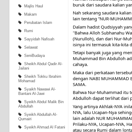
buruk dari saudara kalian yan
Majlis Haul
Nah sekarang saudara kalian 
Makam
lain tentang “NUR-MUHA
Perubatan Islam
Dalam hadist Qudsiyyah yang 
Rumi
''Bahwa Alloh Subhanahu Wa
(Nurulloh), dan dari Nur-Mu
Sayyidah Nafisah
isinya ini termasuk kita-kita 
Selawat
Tetapi banyak juga yang men
SeniBudaya
Muhammad Bin Abdulloh adala
cahaya.
Sheikh Abdul Qadir Al-
Jailani
Maka dari perkataan terseb
Sheikh Tokku Ibrahim
dengan NABI MUHAMMAD BIN
Mohamad
SAMA.
Syaikh Nawawi Al-
Bahwa Nur-Muhammad itu te
Bantani Al-Jawi
Abdulloh dapat terlihat dari
Syeikh Abdul Malik Bin
Yang artinya Akhlak-NYA inil
Abdullah
NYA, lalu Ucapan-Nya sehingg
Syeikh Abdullah Al-
lain adalah NUR MUHAMMAD it
Qumairi
Prilaku-NYA, Ucapan-NYA, Ha
Syeikh Ahmad Al Fatani
atau secara Rumi dalam lont