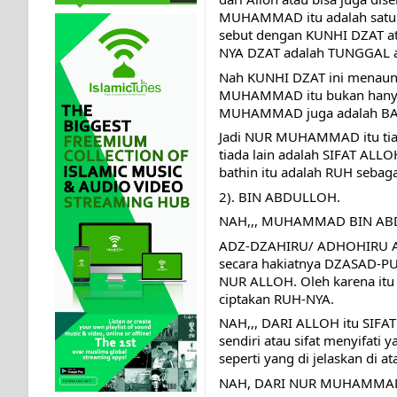
MUHAMMAD itu adalah satu ke
sebut dengan KUNHI DZAT 
NYA DZAT adalah TUNGGAL at
Nah KUNHI DZAT ini menaung
MUHAMMAD itu bukan hanya s
MUHAMMAD juga adalah BA
Jadi NUR MUHAMMAD itu tiada
tiada lain adalah SIFAT ALLO
bathin itu adalah RUH sebaga
2). BIN ABDULLOH.
NAH,,, MUHAMMAD BIN AB
ADZ-DZAHIRU/ ADHOHIRU Ada
secara hakiatnya DZASAD-P
NUR ALLOH. Oleh karena itu 
ciptakan RUH-NYA.
NAH,,, DARI ALLOH itu SIFAT 
sendiri atau sifat menyifat
seperti yang di jelaskan di at
NAH, DARI NUR MUHAMMAD Te