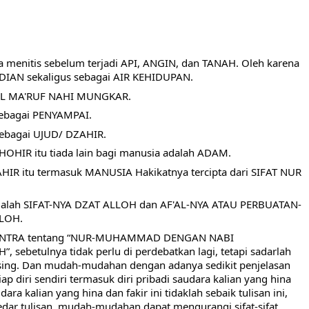
a menitis sebelum terjadi API, ANGIN, dan TANAH. Oleh karena 
DIAN sekaligus sebagai AIR KEHIDUPAN.
AMAL MA'RUF NAHI MUNGKAR.
sebagai PENYAMPAI.
sebagai UJUD/ DZAHIR.
OHIR itu tiada lain bagi manusia adalah ADAM.
AHIR itu termasuk MANUSIA Hakikatnya tercipta dari SIFAT NUR 
n adalah SIFAT-NYA DZAT ALLOH dan AF'AL-NYA ATAU PERBUATAN-
LLOH.
KONTRA tentang “NUR-MUHAMMAD DENGAN NABI 
etulnya tidak perlu di perdebatkan lagi, tetapi sadarlah 
sing. Dan mudah-mudahan dengan adanya sedikit penjelasan 
ap diri sendiri termasuk diri pribadi saudara kalian yang hina 
dara kalian yang hina dan fakir ini tidaklah sebaik tulisan ini, 
ar tulisan, mudah-mudahan dapat mengurangi sifat-sifat 