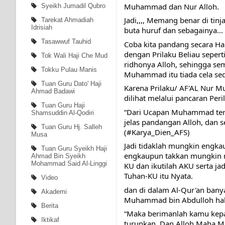
Muhammad dan Nur Alloh.
Syeikh Jumadil Qubro
Jadi,,,, Memang benar di tin
Tarekat Ahmadiah
Idrisiah
buta huruf dan sebagainya...
Tasawwuf Tauhid
Coba kita pandang secara H
dengan Prilaku Beliau sepert
Tok Wali Haji Che Mud
ridhonya Alloh, sehingga se
Tokku Pulau Manis
Muhammad itu tiada cela sed
Tuan Guru Dato' Haji
Karena Prilaku/ AF'AL Nur Mu
Ahmad Badawi
dilihat melalui pancaran Pe
Tuan Guru Haji
“Dari Ucapan Muhammad terde
Shamsuddin Al-Qodiri
jelas pandangan Alloh, dan 
Tuan Guru Hj. Salleh
(
#Karya_Dien_AFS
)
Musa
Jadi tidaklah mungkin engka
Tuan Guru Syeikh Haji
engkaupun takkan mungkin 
Ahmad Bin Syeikh
Mohammad Said Al-Linggi
KU dan ikutilah AKU serta j
Tuhan-KU itu Nyata.
Video
dan di dalam Al-Qur'an bany
Akademi
Muhammad bin Abdulloh ha
Berita
“Maka berimanlah kamu kepa
Iktikaf
turunkan. Dan Alloh Maha M