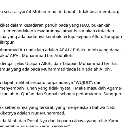
jau secara syari'at Muhammad itu bodoh, tidak bisa membaca, 
akikat dalam kesadaran penuh pada yang HAQ, bukankah 
i itu menandakan kesadarannya amat besar akan cinta dan 
mua yang ada pada-nya kembali tertuju kepada Alloh. Sungguh 
ikitpun.
hammad itu tiada lain adalah AF'AL/ Prilaku Alloh yang dapat 
rilaku/ AF'AL Muhammad bin Abdulloh.
ngar jelas Ucapan Alloh, dari Tatapan Muhammad terlihat 
semua yang ada pada Muhammad tiada lain adalah Alloh”.
u dapat melihat sesuatu tanpa adanya "WUJUD". dan 
menyembah Tuhan yang tidak nyata... Maka masuklah Agama-
adikanlah Al-Qur'an dan Sunnah sebagai pedomanmu. Sungguh 
ak sebenarnya yang tersirat, yang menjelaskan bahwa Nabi 
kikatnya adalah Nur-Muhammad.
da Alloh dan Rosul-Nya dan kepada cahaya yang telah Kami 
engetahui apa yang kamu kerjakan”.