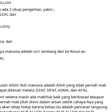
ULLOH
da 2 (dua) pengertian, yakni ;
LOH, dan
LLOH).
ia, dan
ya manusia adalah ciri/ lambang dari ke-Rosul-an.
A).
an Alloh/ Ruh manusia adalah Alloh yang tidak pernah mati 
dapat dikenali melalui DZAT, SIFAT, ASMA, dan AF'AL.
elama masih ada makhluk baik yang berdzasad ataupun 
ernah mati (Ruh disini dalam artian setitik cahaya-Nya yang 
u akan tetap hidup karena beliau itu adalah pancaran langsung 
isebut sebagai NUR ALLOH. Karena NUR ALLOH dan NUR 