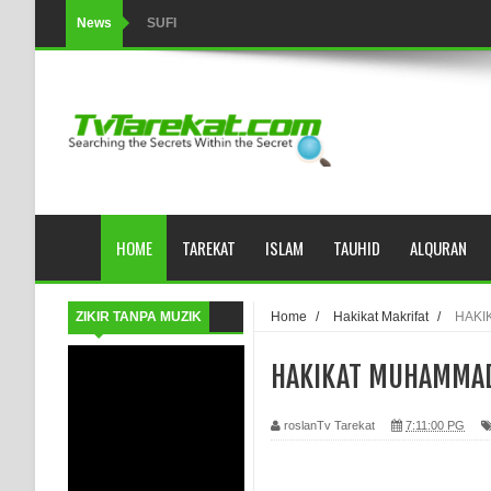
News
SUFI
Tertipu: Sehat dan Waktu Luang
HIKMAH AL-HIKAM IMAM IBNU ‘AṬĀ’ILLĀH - Peringkat-p
AHLI SUFFAH: GOLONGAN SUFI PERTAMA DI ZAMA
Integritas amanah.
HOME
TAREKAT
ISLAM
TAUHID
ALQURAN
WAHDATUL WUJUD (IBNU ARABI) DAN WAHDATUS S
Wusul kepada Allah
ZIKIR TANPA MUZIK
Home
/
Hakikat Makrifat
/
HAKI
Hati dan dua sayap
HAKIKAT MUHAMMA
MUKASYAFAH MENURUT AHL AL-SUNNAH WAL JAMA'
roslanTv Tarekat
7:11:00 PG
SYARAHAN TINGKAT TINGGI TASAWWUF*
Syahadat… tapi belum benar-benar menyaksikan.