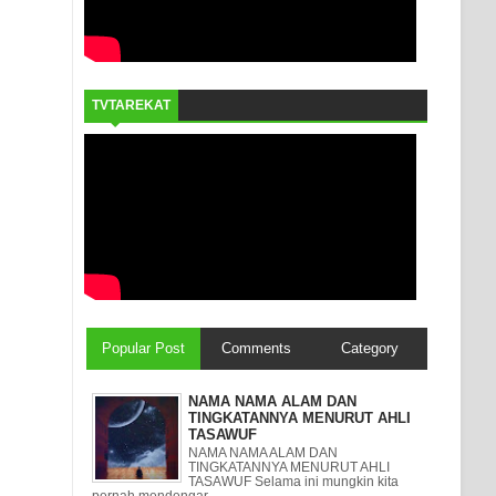
TVTAREKAT
Popular Post
Comments
Category
NAMA NAMA ALAM DAN
TINGKATANNYA MENURUT AHLI
TASAWUF
NAMA NAMA ALAM DAN
TINGKATANNYA MENURUT AHLI
TASAWUF Selama ini mungkin kita
pernah mendengar ...