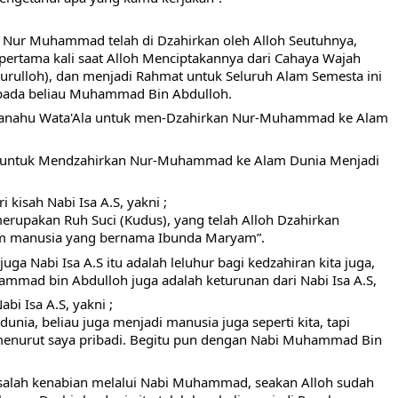
 Nur Muhammad telah di Dzahirkan oleh Alloh Seutuhnya, 
pertama kali saat Alloh Menciptakannya dari Cahaya Wajah 
urulloh), dan menjadi Rahmat untuk Seluruh Alam Semesta ini 
ripada beliau Muhammad Bin Abdulloh.
bhanahu Wata'Ala untuk men-Dzahirkan Nur-Muhammad ke Alam 
h untuk Mendzahirkan Nur-Muhammad ke Alam Dunia Menjadi 
i kisah Nabi Isa A.S, yakni ;
 merupakan Ruh Suci (Kudus), yang telah Alloh Dzahirkan 
im manusia yang bernama Ibunda Maryam”.
a Nabi Isa A.S itu adalah leluhur bagi kedzahiran kita juga, 
mmad bin Abdulloh juga adalah keturunan dari Nabi Isa A.S,
abi Isa A.S, yakni ;
dunia, beliau juga menjadi manusia juga seperti kita, tapi 
menurut saya pribadi. Begitu pun dengan Nabi Muhammad Bin 
salah kenabian melalui Nabi Muhammad, seakan Alloh sudah 