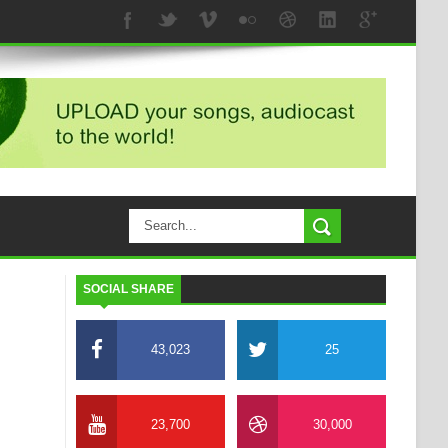
SOCIAL SHARE
43,023
25
23,700
30,000