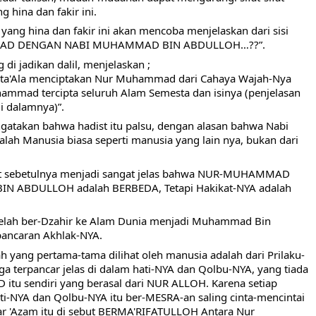
g hina dan fakir ini.
yang hina dan fakir ini akan mencoba menjelaskan dari sisi 
MMAD DENGAN NABI MUHAMMAD BIN ABDULLOH…??”.
di jadikan dalil, menjelaskan ;
ta'Ala menciptakan Nur Muhammad dari Cahaya Wajah-Nya 
hammad tercipta seluruh Alam Semesta dan isinya (penjelasan 
di dalamnya)”.
gatakan bahwa hadist itu palsu, dengan alasan bahwa Nabi 
h Manusia biasa seperti manusia yang lain nya, bukan dari 
ut sebetulnya menjadi sangat jelas bahwa NUR-MUHAMMAD 
 ABDULLOH adalah BERBEDA, Tetapi Hakikat-NYA adalah 
lah ber-Dzahir ke Alam Dunia menjadi Muhammad Bin 
 pancaran Akhlak-NYA.
ah yang pertama-tama dilihat oleh manusia adalah dari Prilaku-
a terpancar jelas di dalam hati-NYA dan Qolbu-NYA, yang tiada 
u sendiri yang berasal dari NUR ALLOH. Karena setiap 
ti-NYA dan Qolbu-NYA itu ber-MESRA-an saling cinta-mencintai 
ar 'Azam itu di sebut BERMA'RIFATULLOH Antara Nur 