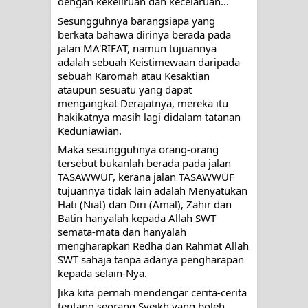
dengan kekeliruan dan kecelaruan...
Sesungguhnya barangsiapa yang 
berkata bahawa dirinya berada pada 
jalan MA'RIFAT, namun tujuannya 
adalah sebuah Keistimewaan daripada 
sebuah Karomah atau Kesaktian 
ataupun sesuatu yang dapat 
mengangkat Derajatnya, mereka itu 
hakikatnya masih lagi didalam tatanan 
Keduniawian. 
Maka sesungguhnya orang-orang 
tersebut bukanlah berada pada jalan 
TASAWWUF, kerana jalan TASAWWUF 
tujuannya tidak lain adalah Menyatukan 
Hati (Niat) dan Diri (Amal), Zahir dan 
Batin hanyalah kepada Allah SWT 
semata-mata dan hanyalah 
mengharapkan Redha dan Rahmat Allah 
SWT sahaja tanpa adanya pengharapan 
kepada selain-Nya.
Jika kita pernah mendengar cerita-cerita 
tentang seorang Syeikh yang boleh 