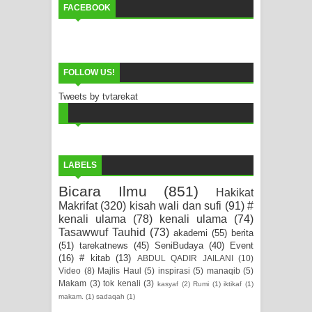
FACEBOOK
FOLLOW US!
Tweets by tvtarekat
LABELS
Bicara Ilmu
(851)
Hakikat
Makrifat
(320)
kisah wali dan sufi
(91)
#
kenali ulama
(78)
kenali ulama
(74)
Tasawwuf Tauhid
(73)
akademi
(55)
berita
(51)
tarekatnews
(45)
SeniBudaya
(40)
Event
(16)
# kitab
(13)
ABDUL QADIR JAILANI
(10)
Video
(8)
Majlis Haul
(5)
inspirasi
(5)
manaqib
(5)
Makam
(3)
tok kenali
(3)
kasyaf
(2)
Rumi
(1)
iktikaf
(1)
makam.
(1)
sadaqah
(1)