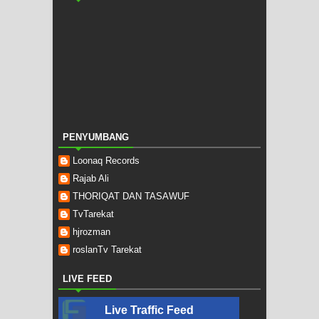
PENYUMBANG
Loonaq Records
Rajab Ali
THORIQAT DAN TASAWUF
TvTarekat
hjrozman
roslanTv Tarekat
LIVE FEED
Live Traffic Feed