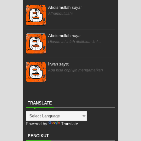
Afidismullah
says:
Alhamdulillahi
Afidismullah
says:
Ulasan ini telah dialihkan kel…
Irwan
says:
Apa bisa copi ijin mengamalkan
TRANSLATE
Powered by
Translate
PENGIKUT