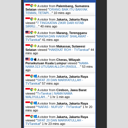
A visitor from
Palembang, Sumatera
Selatan
viewed "
ORANG BAIK ITU BANYAK
TEMAN, TETAPI…
"
10 mins ago
A visitor from
Jakarta, Jakarta Raya
viewed "
7 TINGKATAN ZIKIR DARI KITAB
SIRRU…
"
40 mins ago
A visitor from
Marang, Terengganu
viewed "
MAKNA DAN HAKIKAT SHALAWAT -
TVTarekat
"
41 mins ago
A visitor from
Makassar, Sulawesi
Selatan
viewed "
HAKEKAT ROH - TVTarekat
"
44
mins ago
A visitor from
Cheras, Wilayah
Persekutuan Kuala Lumpur
viewed "
NAMA-
NAMA 313 UTUSAN ALLOH (RASUL…
"
53 mins
ago
A visitor from
Jakarta, Jakarta Raya
viewed "
SIFAT 20 DAN MARIFATULLAH -
TVTarekat
"
57 mins ago
A visitor from
Cirebon, Jawa Barat
viewed "
TvTarekat | NAMA NAMA
WALIYULLAH…
"
1 hr 1 min ago
A visitor from
Jakarta, Jakarta Raya
viewed "
*NAFAS - NUFUS* - TVTarekat
"
1 hr 20
mins ago
A visitor from
Jakarta, Jakarta Raya
viewed "
SIFAT 20 DAN MARIFATULLAH -
TVTarekat
"
1 hr 23 mins ago