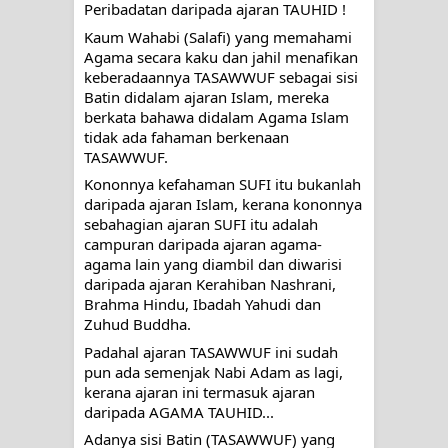
menyaksikan.
Peribadatan daripada ajaran TAUHID !
Kaum Wahabi (Salafi) yang memahami 
KISAH WALI SUFI, YANG BACAAN
Agama secara kaku dan jahil menafikan 
keberadaannya TASAWWUF sebagai sisi 
SURAT AL-FATIHAHNYA TIDAK
Batin didalam ajaran Islam, mereka 
berkata bahawa didalam Agama Islam 
FASIH. TAPI SINGA PUN TUNDUK
tidak ada fahaman berkenaan 
TASAWWUF. 
PADANYA
Kononnya kefahaman SUFI itu bukanlah 
daripada ajaran Islam, kerana kononnya 
SHAYKH TAREKAT ATAU TUKANG
sebahagian ajaran SUFI itu adalah 
campuran daripada ajaran agama-
SIHIR? JANGAN MUDAH
agama lain yang diambil dan diwarisi 
daripada ajaran Kerahiban Nashrani, 
TERPESONA, JANGAN JUGA
Brahma Hindu, Ibadah Yahudi dan 
Zuhud Buddha.  
MUDAH MENGHUKUM
Padahal ajaran TASAWWUF ini sudah 
pun ada semenjak Nabi Adam as lagi, 
DI TANGAN MURSYID, CINTA
kerana ajaran ini termasuk ajaran 
daripada AGAMA TAUHID...
MENEMUKAN JALAN PULANG
Adanya sisi Batin (TASAWWUF) yang 