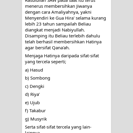
menerus membersihkan Jiwanya 
dengan cara Amaliyahnya, yakni 
Menyendiri ke Gua Hira' selama kurang 
lebih 23 tahun sampailah Beliau 
diangkat menjadi Nabiyullah. 
Disamping itu Beliau terlebih dahulu 
telah berhasil membersihkan Hatinya 
agar bersifat Qana'ah. 
Menjaga Hatinya daripada sifat-sifat 
yang tercela seperti;
a) Hasud
b) Sombong
c) Dengki
d) Riya’
e) Ujub
f) Takabur
g) Musyrik 
Serta sifat-sifat tercela yang lain-
lainnya...