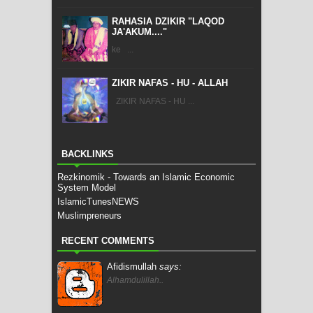
RAHASIA DZIKIR "LAQOD
JA'AKUM...."
ke ...
ZIKIR NAFAS - HU - ALLAH
ZIKIR NAFAS - HU ...
BACKLINKS
Rezkinomik - Towards an Islamic Economic
System Model
IslamicTunesNEWS
Muslimpreneurs
RECENT COMMENTS
Afidismullah
says:
Alhamdulillah..