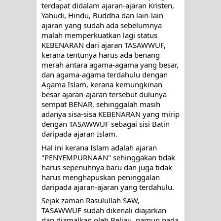
terdapat didalam ajaran-ajaran Kristen, 
RAWATAN TAREKAT: APABILA
Yahudi, Hindu, Buddha dan lain-lain 
ajaran yang sudah ada sebelumnya 
ALLAH MENYEMBUHKAN HATI, JIWA
malah memperkuatkan lagi status 
KEBENARAN dari ajaran TASAWWUF, 
TURUT MENJADI KUAT
kerana tentunya harus ada benang 
merah antara agama-agama yang besar, 
TASAWUF: BUKAN AJARAN PELIK,
dan agama-agama terdahulu dengan 
Agama Islam, kerana kemungkinan 
TETAPI JALAN MEMBERSIHKAN
besar ajaran-ajaran tersebut dulunya 
sempat BENAR, sehinggalah masih 
HATI
adanya sisa-sisa KEBENARAN yang mirip 
dengan TASAWWUF sebagai sisi Batin 
daripada ajaran Islam. 
"Kotoran Yang Paling Bahaya Bukan
Hal ini kerana Islam adalah ajaran 
Pada Pakaian, Tetapi Pada Qalbi"
"PENYEMPURNAAN" sehinggakan tidak 
harus sepenuhnya baru dan juga tidak 
Secara Biologis Manusia itu Sama,
harus menghapuskan peninggalan 
daripada ajaran-ajaran yang terdahulu.
Dengan Tingkat Kesadaran yang
Sejak zaman Rasulullah SAW, 
TASAWWUF sudah dikenali diajarkan 
Berbeda
dan diamalkan oleh Beliau, namun pada 