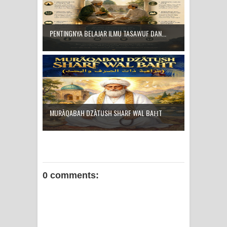
PENTINGNYA BELAJAR ILMU TASAWUF DAN...
MURĀQABAH DZĀTUSH SHARF WAL BAḤT
0 comments: