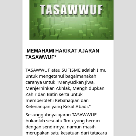
SIRHINDI)
Wusul kepada Allah
Hati dan dua sayap
MUKASYAFAH MENURUT AHL AL-
MEMAHAMI HAKIKAT AJARAN 
TASAWWUF*
SUNNAH WAL JAMA'AH: BUKAN
TASAWWUF atau SUFISME adalah Ilmu 
SEKADAR MELIHAT, TETAPI
untuk mengetahui bagaimanakah 
caranya untuk "Menyucikan Jiwa, 
MENGENAL DIRI
Menjernihkan Akhlak, Menghidupkan 
Zahir dan Batin serta untuk 
SYARAHAN TINGKAT TINGGI
memperolehi Kebahagian dan 
Ketenangan yang Kekal Abadi."
TASAWWUF*
Sesungguhnya ajaran TASAWWUF 
bukanlah sesuatu Ilmu yang berdiri 
Syahadat… tapi belum benar-benar
dengan sendirinya, namun masih 
merupakan satu kesatuan dari tatacara 