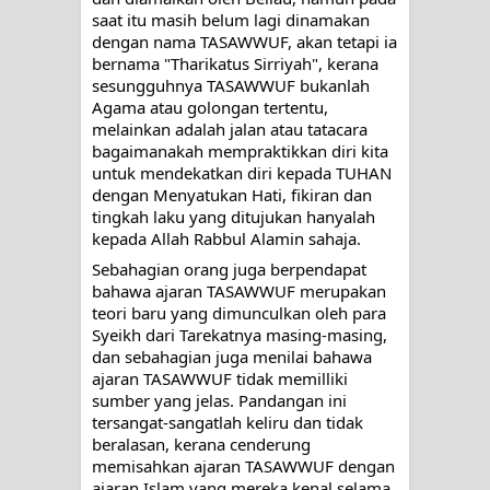
saat itu masih belum lagi dinamakan 
WAHDATUL WUJUD, WAHDATU
dengan nama TASAWWUF, akan tetapi ia 
bernama "Tharikatus Sirriyah", kerana 
SYUHUD, DAN MANUNGGALING
sesungguhnya TASAWWUF bukanlah 
Agama atau golongan tertentu, 
melainkan adalah jalan atau tatacara 
KAWULA GUSTI
bagaimanakah mempraktikkan diri kita 
untuk mendekatkan diri kepada TUHAN 
WAHDATUL WUJUD ITU APA..??
dengan Menyatukan Hati, fikiran dan 
tingkah laku yang ditujukan hanyalah 
kepada Allah Rabbul Alamin sahaja.
Sebahagian orang juga berpendapat 
bahawa ajaran TASAWWUF merupakan 
teori baru yang dimunculkan oleh para 
Syeikh dari Tarekatnya masing-masing, 
dan sebahagian juga menilai bahawa 
ajaran TASAWWUF tidak memilliki 
sumber yang jelas. Pandangan ini 
tersangat-sangatlah keliru dan tidak 
beralasan, kerana cenderung 
memisahkan ajaran TASAWWUF dengan 
ajaran Islam yang mereka kenal selama 