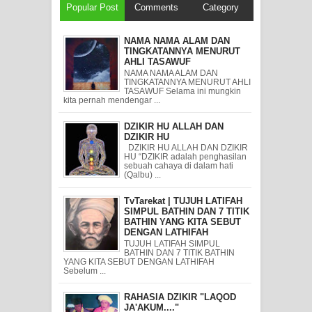
Popular Post
Comments
Category
NAMA NAMA ALAM DAN
TINGKATANNYA MENURUT
AHLI TASAWUF
NAMA NAMA ALAM DAN
TINGKATANNYA MENURUT AHLI
TASAWUF Selama ini mungkin
kita pernah mendengar ...
DZIKIR HU ALLAH DAN
DZIKIR HU
DZIKIR HU ALLAH DAN DZIKIR
HU “DZIKIR adalah penghasilan
sebuah cahaya di dalam hati
(Qalbu) ...
TvTarekat | TUJUH LATIFAH
SIMPUL BATHIN DAN 7 TITIK
BATHIN YANG KITA SEBUT
DENGAN LATHIFAH
TUJUH LATIFAH SIMPUL
BATHIN DAN 7 TITIK BATHIN
YANG KITA SEBUT DENGAN LATHIFAH
Sebelum ...
RAHASIA DZIKIR "LAQOD
JA'AKUM...."