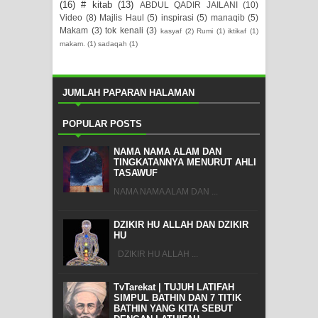
(16)
# kitab
(13)
ABDUL QADIR JAILANI
(10)
Video
(8)
Majlis Haul
(5)
inspirasi
(5)
manaqib
(5)
Makam
(3)
tok kenali
(3)
kasyaf
(2)
Rumi
(1)
iktikaf
(1)
makam.
(1)
sadaqah
(1)
JUMLAH PAPARAN HALAMAN
POPULAR POSTS
NAMA NAMA ALAM DAN
TINGKATANNYA MENURUT AHLI
TASAWUF
NAMA NAMA ALAM DAN ...
DZIKIR HU ALLAH DAN DZIKIR
HU
DZIKIR HU ALLAH ...
TvTarekat | TUJUH LATIFAH
SIMPUL BATHIN DAN 7 TITIK
BATHIN YANG KITA SEBUT