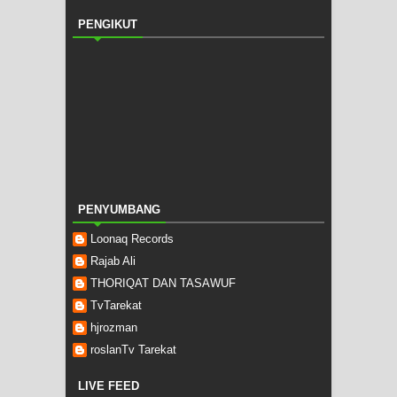
PENGIKUT
PENYUMBANG
Loonaq Records
Rajab Ali
THORIQAT DAN TASAWUF
TvTarekat
hjrozman
roslanTv Tarekat
LIVE FEED