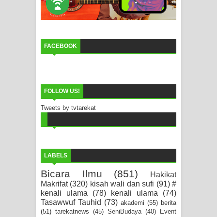
FACEBOOK
FOLLOW US!
Tweets by tvtarekat
LABELS
Bicara Ilmu
(851)
Hakikat
Makrifat
(320)
kisah wali dan sufi
(91)
#
kenali ulama
(78)
kenali ulama
(74)
Tasawwuf Tauhid
(73)
akademi
(55)
berita
(51)
tarekatnews
(45)
SeniBudaya
(40)
Event