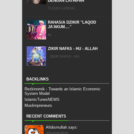
DENGAN LATHIFAH
TUJUH LATIFAH ...
RAHASIA DZIKIR "LAQOD
JA'AKUM...."
ke ...
ZIKIR NAFAS - HU - ALLAH
ZIKIR NAFAS - HU ...
BACKLINKS
Rezkinomik - Towards an Islamic Economic
System Model
IslamicTunesNEWS
Muslimpreneurs
RECENT COMMENTS
Afidismullah
says:
Alhamdulillah..