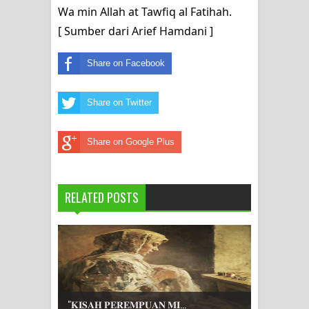
Wa min Allah at Tawfiq al Fatihah.
[ Sumber dari Arief Hamdani ]
Share on Facebook
Share on Twitter
Share on Google Plus
RELATED POSTS
"𝐊𝐈𝐒𝐀𝐇 𝐏𝐄𝐑𝐄𝐌𝐏𝐔𝐀𝐍 𝐌𝐈...