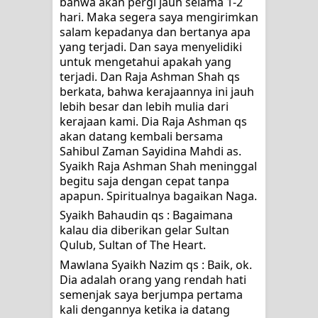
bahwa akan pergi jauh selama 1-2 
hari. Maka segera saya mengirimkan 
TETAPI JALAN MEMBERSIHKAN
salam kepadanya dan bertanya apa 
yang terjadi. Dan saya menyelidiki 
HATI
untuk mengetahui apakah yang 
terjadi. Dan Raja Ashman Shah qs 
"Kotoran Yang Paling Bahaya Bukan
berkata, bahwa kerajaannya ini jauh 
lebih besar dan lebih mulia dari 
Pada Pakaian, Tetapi Pada Qalbi"
kerajaan kami. Dia Raja Ashman qs 
akan datang kembali bersama 
Sahibul Zaman Sayidina Mahdi as. 
Syaikh Raja Ashman Shah meninggal 
begitu saja dengan cepat tanpa 
apapun. Spiritualnya bagaikan Naga.
Syaikh Bahaudin qs : Bagaimana 
kalau dia diberikan gelar Sultan 
Qulub, Sultan of The Heart.
Mawlana Syaikh Nazim qs : Baik, ok. 
Dia adalah orang yang rendah hati 
semenjak saya berjumpa pertama 
kali dengannya ketika ia datang 