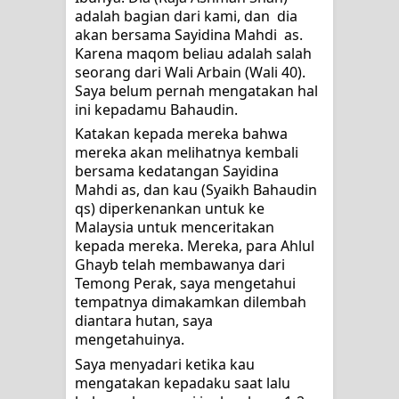
adalah bagian dari kami, dan  dia 
PADANYA
akan bersama Sayidina Mahdi  as. 
Karena maqom beliau adalah salah 
SHAYKH TAREKAT ATAU TUKANG
seorang dari Wali Arbain (Wali 40). 
Saya belum pernah mengatakan hal 
SIHIR? JANGAN MUDAH
ini kepadamu Bahaudin.
Katakan kepada mereka bahwa 
TERPESONA, JANGAN JUGA
mereka akan melihatnya kembali 
bersama kedatangan Sayidina 
MUDAH MENGHUKUM
Mahdi as, dan kau (Syaikh Bahaudin 
qs) diperkenankan untuk ke 
DI TANGAN MURSYID, CINTA
Malaysia untuk menceritakan 
kepada mereka. Mereka, para Ahlul 
MENEMUKAN JALAN PULANG
Ghayb telah membawanya dari 
Temong Perak, saya mengetahui 
RAWATAN TAREKAT: APABILA
tempatnya dimakamkan dilembah 
diantara hutan, saya 
ALLAH MENYEMBUHKAN HATI, JIWA
mengetahuinya. 
TURUT MENJADI KUAT
Saya menyadari ketika kau 
mengatakan kepadaku saat lalu 
TASAWUF: BUKAN AJARAN PELIK,