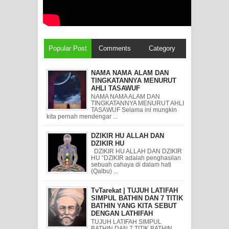
Popular Post
Comments
Category
NAMA NAMA ALAM DAN
TINGKATANNYA MENURUT
AHLI TASAWUF
NAMA NAMA ALAM DAN
TINGKATANNYA MENURUT AHLI
TASAWUF Selama ini mungkin
kita pernah mendengar ...
DZIKIR HU ALLAH DAN
DZIKIR HU
DZIKIR HU ALLAH DAN DZIKIR
HU “DZIKIR adalah penghasilan
sebuah cahaya di dalam hati
(Qalbu) ...
TvTarekat | TUJUH LATIFAH
SIMPUL BATHIN DAN 7 TITIK
BATHIN YANG KITA SEBUT
DENGAN LATHIFAH
TUJUH LATIFAH SIMPUL
BATHIN DAN 7 TITIK BATHIN