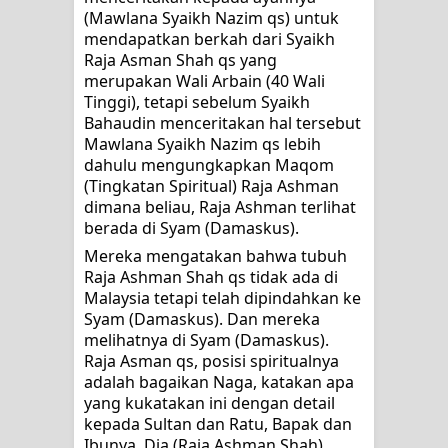
MUKASYAFAH MENURUT AHL AL-
(Mawlana Syaikh Nazim qs) untuk 
mendapatkan berkah dari Syaikh 
SUNNAH WAL JAMA'AH: BUKAN
Raja Asman Shah qs yang 
merupakan Wali Arbain (40 Wali 
SEKADAR MELIHAT, TETAPI
Tinggi), tetapi sebelum Syaikh 
Bahaudin menceritakan hal tersebut 
MENGENAL DIRI
Mawlana Syaikh Nazim qs lebih 
dahulu mengungkapkan Maqom 
SYARAHAN TINGKAT TINGGI
(Tingkatan Spiritual) Raja Ashman 
dimana beliau, Raja Ashman terlihat 
TASAWWUF*
berada di Syam (Damaskus).
Mereka mengatakan bahwa tubuh 
Syahadat… tapi belum benar-benar
Raja Ashman Shah qs tidak ada di 
Malaysia tetapi telah dipindahkan ke 
menyaksikan.
Syam (Damaskus). Dan mereka 
melihatnya di Syam (Damaskus). 
KISAH WALI SUFI, YANG BACAAN
Raja Asman qs, posisi spiritualnya 
adalah bagaikan Naga, katakan apa 
SURAT AL-FATIHAHNYA TIDAK
yang kukatakan ini dengan detail 
kepada Sultan dan Ratu, Bapak dan 
FASIH. TAPI SINGA PUN TUNDUK
Ibunya. Dia (Raja Ashman Shah) 