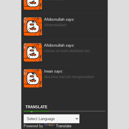
Afidismullah
says:
Alhamdulillahi
Afidismullah
says:
Ulasan ini telah dialihkan kel…
Irwan
says:
Apa bisa copi ijin mengamalkan
TRANSLATE
Powered by
Translate