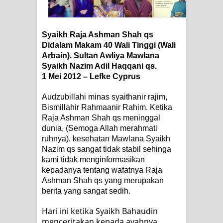
Zikir
Syaikh Raja Ashman Shah qs 
AHLI SUFFAH: GOLONGAN SUFI
Didalam Makam 40 Wali Tinggi (Wali 
Arbain). Sultan Awliya Mawlana 
PERTAMA DI ZAMAN RASULULLAH
Syaikh Nazim Adil Haqqani qs.
1 Mei 2012 – Lefke Cyprus
SAW?
Audzubillahi minas syaithanir rajim, 
Integritas amanah.
Bismillahir Rahmaanir Rahim. Ketika 
Raja Ashman Shah qs meninggal 
WAHDATUL WUJUD (IBNU ARABI)
dunia, (Semoga Allah merahmati 
ruhnya), kesehatan Mawlana Syaikh 
DAN WAHDATUS SYUHUD (AHMAD
Nazim qs sangat tidak stabil sehinga 
kami tidak menginformasikan 
SIRHINDI)
kepadanya tentang wafatnya Raja 
Ashman Shah qs yang merupakan 
Wusul kepada Allah
berita yang sangat sedih.  
Hati dan dua sayap
Hari ini ketika Syaikh Bahaudin 
menceritakan kepada ayahnya 