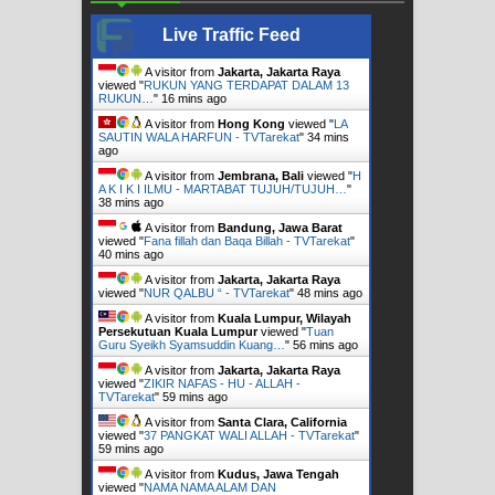
Live Traffic Feed
A visitor from
Jakarta, Jakarta Raya
viewed "
RUKUN YANG TERDAPAT DALAM 13
RUKUN…
"
16 mins ago
A visitor from
Hong Kong
viewed "
LA
SAUTIN WALA HARFUN - TVTarekat
"
34 mins
ago
A visitor from
Jembrana, Bali
viewed "
H
A K I K I ILMU - MARTABAT TUJUH/TUJUH…
"
38 mins ago
A visitor from
Bandung, Jawa Barat
viewed "
Fana fillah dan Baqa Billah - TVTarekat
"
40 mins ago
A visitor from
Jakarta, Jakarta Raya
viewed "
NUR QALBU “ - TVTarekat
"
48 mins ago
A visitor from
Kuala Lumpur, Wilayah
Persekutuan Kuala Lumpur
viewed "
Tuan
Guru Syeikh Syamsuddin Kuang…
"
56 mins ago
A visitor from
Jakarta, Jakarta Raya
viewed "
ZIKIR NAFAS - HU - ALLAH -
TVTarekat
"
59 mins ago
A visitor from
Santa Clara, California
viewed "
37 PANGKAT WALI ALLAH - TVTarekat
"
59 mins ago
A visitor from
Kudus, Jawa Tengah
viewed "
NAMA NAMA ALAM DAN