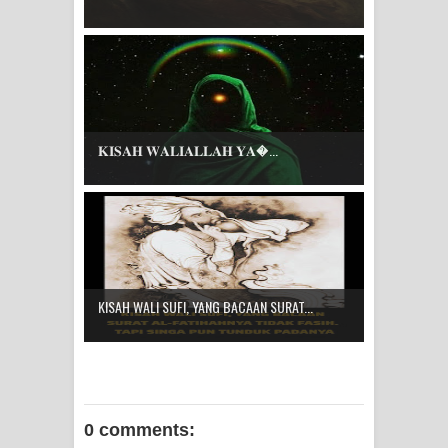
𝐊𝐈𝐒𝐀𝐇 𝐖𝐀𝐋𝐈𝐀𝐋𝐋𝐀𝐇 𝐘𝐀...
KISAH WALI SUFI, YANG BACAAN SURAT...
0 comments: