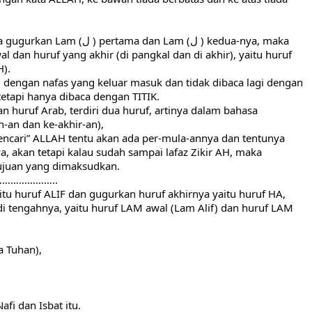
ama dan Lam (ل ) kedua-nya, maka 
l dan huruf yang akhir (di pangkal dan di akhir), yaitu huruf 
H).
gi dengan nafas yang keluar masuk dan tidak dibaca lagi dengan 
tetapi hanya dibaca dengan TITIK.
an huruf Arab, terdiri dua huruf, artinya dalam bahasa 
-an dan ke-akhir-an),
mencari” ALLAH tentu akan ada per-mula-annya dan tentunya 
, akan tetapi kalau sudah sampai lafaz Zikir AH, maka 
tujuan yang dimaksudkan.
………………..
tu huruf ALIF dan gugurkan huruf akhirnya yaitu huruf HA,
i tengahnya, yaitu huruf LAM awal (Lam Alif) dan huruf LAM 
a Tuhan),
afi dan Isbat itu.