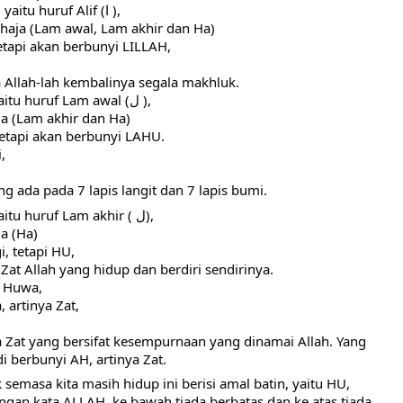
Gugurkan huruf pertamanya, yaitu huruf Alif (ا ),
ahaja (Lam awal, Lam akhir dan Ha)
etapi akan berbunyi LILLAH,
da Allah-lah kembalinya segala makhluk.
Gugurkan huruf keduanya, yaitu huruf Lam awal (ل ),
ja (Lam akhir dan Ha)
tetapi akan berbunyi LAHU.
,
ng ada pada 7 lapis langit dan 7 lapis bumi.
Gugurkan huruf ketiganya, yaitu huruf Lam akhir ( ل),
ja (Ha)
, tetapi HU,
Zat Allah yang hidup dan berdiri sendirinya.
a Huwa,
 artinya Zat,
 Zat yang bersifat kesempurnaan yang dinamai Allah. Yang 
 berbunyi AH, artinya Zat.
semasa kita masih hidup ini berisi amal batin, yaitu HU, 
engan kata ALLAH, ke bawah tiada berbatas dan ke atas tiada 