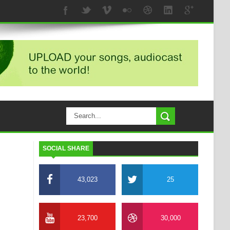
SOCIAL SHARE
43,023
25
23,700
30,000