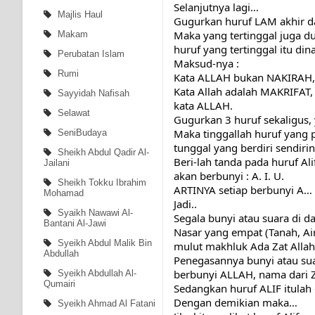
Selanjutnya lagi…
Majlis Haul
Gugurkan huruf LAM akhir d
Maka yang tertinggal juga du
Makam
huruf yang tertinggal itu din
Perubatan Islam
Maksud-nya :
Rumi
Kata ALLAH bukan NAKIRAH,
Kata Allah adalah MAKRIFAT, 
Sayyidah Nafisah
kata ALLAH.
Selawat
Gugurkan 3 huruf sekaligus,
Maka tinggallah huruf yang pa
SeniBudaya
tunggal yang berdiri sendirin
Sheikh Abdul Qadir Al-
Beri-lah tanda pada huruf Al
Jailani
akan berbunyi : A. I. U.
Sheikh Tokku Ibrahim
ARTINYA setiap berbunyi A… 
Mohamad
Jadi..
Syaikh Nawawi Al-
Segala bunyi atau suara di d
Bantani Al-Jawi
Nasar yang empat (Tanah, Ai
Syeikh Abdul Malik Bin
mulut makhluk Ada Zat Allah
Abdullah
Penegasannya bunyi atau suar
berbunyi ALLAH, nama dari 
Syeikh Abdullah Al-
Qumairi
Sedangkan huruf ALIF itulah 
Dengan demikian maka…
Syeikh Ahmad Al Fatani