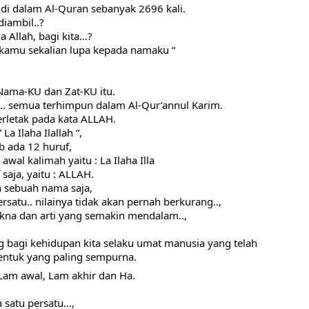
di dalam Al-Quran sebanyak 2696 kali.
iambil..?
Allah, bagi kita…?
kamu sekalian lupa kepada namaku “
 Nama-KU dan Zat-KU itu.
a… semua terhimpun dalam Al-Qur’annul Karim.
erletak pada kata ALLAH.
a Ilaha Ilallah “,
ab ada 12 huruf,
awal kalimah yaitu : La Ilaha Illa
saja, yaitu : ALLAH.
 sebuah nama saja,
rsatu.. nilainya tidak akan pernah berkurang..,
na dan arti yang semakin mendalam..,
bagi kehidupan kita selaku umat manusia yang telah 
entuk yang paling sempurna.
 Lam awal, Lam akhir dan Ha.
 satu persatu…,