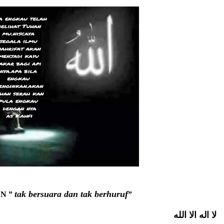
HNYA TIDAK FASIH. TAPI SINGA PUN TUNDUK PADANYA
 MUDAH TERPESONA, JANGAN JUGA MUDAH MENGHUKUM
ULANG
N HATI, JIWA TURUT MENJADI KUAT
EMBERSIHKAN HATI
api Pada Qalbi"
esadaran yang Berbeda
NGGALING KAWULA GUSTI
tak bersuara dan tak berhuruf
N ” 
”
لا اله الا الله 