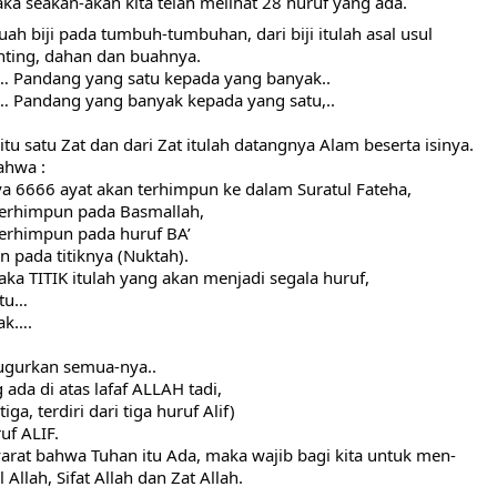
maka seakan-akan kita telah melihat 28 huruf yang ada.
uah biji pada tumbuh-tumbuhan, dari biji itulah asal usul 
anting, dahan dan buahnya.
… Pandang yang satu kepada yang banyak..
… Pandang yang banyak kepada yang satu,..
tu satu Zat dan dari Zat itulah datangnya Alam beserta isinya.
ahwa :
a 6666 ayat akan terhimpun ke dalam Suratul Fateha,
 terhimpun pada Basmallah,
terhimpun pada huruf BA’
 pada titiknya (Nuktah).
maka TITIK itulah yang akan menjadi segala huruf,
atu…
yak….
ugurkan semua-nya..
ada di atas lafaf ALLAH tadi,
ga, terdiri dari tiga huruf Alif)
uf ALIF.
syarat bahwa Tuhan itu Ada, maka wajib bagi kita untuk men-
Allah, Sifat Allah dan Zat Allah.