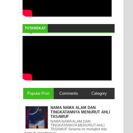
TVTAREKAT
Popular Post
Comments
Category
NAMA NAMA ALAM DAN
TINGKATANNYA MENURUT AHLI
TASAWUF
NAMA NAMA ALAM DAN
TINGKATANNYA MENURUT AHLI
TASAWUF Selama ini mungkin kita
pernah mendengar ...