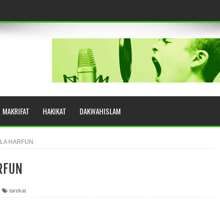
eringkat Zikir
N RASULULLAH SAW?
MAKRIFAT
HAKIKAT
DAKWAHISLAM
YUHUD (AHMAD SIRHINDI)
ALA HARFUN
RFUN
AH: BUKAN SEKADAR MELIHAT, TETAPI MENGENAL DIRI
tarekat