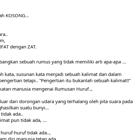
alah KOSONG…
ra..
im,
SIFAT dengan ZAT.
angkan sebuah rumus yang tidak memiliki arti apa-apa …
h kata, susunan kata menjadi sebuah kalimat dan dalam 
gertian tetapi.. “Pengertian itu bukanlah sebuah kalimat!!”
katan manusia mengenai Rumusan Huruf..,
uar dari dorongan udara yang terhalang oleh pita suara pada 
hasilkan suatu bunyi…
tidak ada..
imat pun tidak ada, …
ruf-huruf tidak ada..,
lam diri manusia tetap ada.