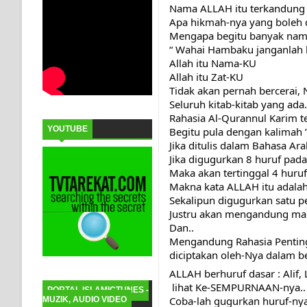
Nama ALLAH itu terkandung 
Apa hikmah-nya yang boleh d
Mengapa begitu banyak nama 
“ Wahai Hambaku janganlah 
Allah itu Nama-KU
Allah itu Zat-KU
Tidak akan pernah bercerai,
Seluruh kitab-kitab yang ad
Rahasia Al-Qurannul Karim t
YOUTUBE
Begitu pula dengan kalimah ” L
Jika ditulis dalam Bahasa Ar
Jika digugurkan 8 huruf pada 
Maka akan tertinggal 4 huruf 
Makna kata ALLAH itu adalah
Sekalipun digugurkan satu pe
Justru akan mengandung mak
Dan..
Mengandung Rahasia Penting 
diciptakan oleh-Nya dalam b
ALLAH berhuruf dasar : Alif,
 lihat Ke-SEMPURNAAN-nya..
PORTAL ISLAMICTUNES -
Coba-lah gugurkan huruf-nya
MUZIK, AUDIO VIDEO