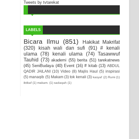
Tweets by tvtarekat
LABELS
Bicara Ilmu
(851)
Hakikat Makrifat
(320)
kisah wali dan sufi
(91)
# kenali
ulama
(78)
kenali ulama
(74)
Tasawwuf
Tauhid
(73)
akademi
(55)
berita
(51)
tarekatnews
(45)
SeniBudaya
(40)
Event
(16)
# kitab
(13)
ABDUL
QADIR JAILANI
(10)
Video
(8)
Majlis Haul
(5)
inspirasi
(5)
manaqib
(5)
Makam
(3)
tok kenali
(3)
kasyaf
(2)
Rumi
(1)
iktikaf
(1)
makam.
(1)
sadaqah
(1)