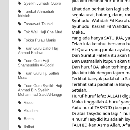
Jika kita melihat huruf Alif 
Syeikh Jumadil Qubro
Lihat dan perhatikan lagi seb
Tarekat Ahmadiah
segala urat, batang, daun, r
Idrisiah
Syuhudul Wahdah Fil Kasrah
Tasawwuf Tauhid
Syuhudul Kasrah Fil Wahdah
Maka..
Tok Wali Haji Che Mud
Yang ada hanya SATU JUA, yai
Tokku Pulau Manis
Telah kita ketahui bersama b
Tuan Guru Dato' Haji
Al-Quran yang jumlah ayatny
Ahmad Badawi
Dan Suratul Fateha itu akan
Dan Basmallah itupun akan 
Tuan Guru Haji
Shamsuddin Al-Qodiri
Dan huruf BA’ akan terhimpun
Jika kita tilik dengan tajam 
Tuan Guru Hj. Salleh
Terlihat banyak padahal ia S
Musa
Terlihat satu padahal ia Ban
Tuan Guru Syeikh Haji
Setelah…
Ahmad Bin Syeikh
Mohammad Said Al-Linggi
Huruf-huruf lafaz ALLAH dig
Maka tinggallah 4 huruf yang 
Video
Yaitu huruf TASYDID (bergigi ti
Akademi
Di atas Tasydid ada lagi 1 hur
4 huruf Tasydid itu adalah i
Berita
TAUHID-kan Asma Allah, Af’al 
Iktikaf