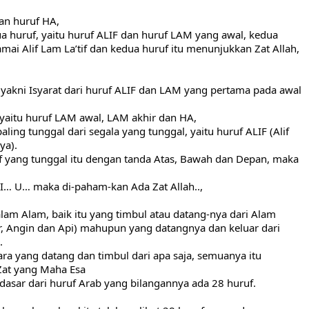
an huruf HA,
a huruf, yaitu huruf ALIF dan huruf LAM yang awal, kedua 
amai Alif Lam La’tif dan kedua huruf itu menunjukkan Zat Allah,
yakni Isyarat dari huruf ALIF dan LAM yang pertama pada awal 
 yaitu huruf LAM awal, LAM akhir dan HA,
ling tunggal dari segala yang tunggal, yaitu huruf ALIF (Alif 
ya).
if yang tunggal itu dengan tanda Atas, Bawah dan Depan, maka 
I… U… maka di-paham-kan Ada Zat Allah..,
alam Alam, baik itu yang timbul atau datang-nya dari Alam 
r, Angin dan Api) mahupun yang datangnya dan keluar dari 
.
a yang datang dan timbul dari apa saja, semuanya itu 
Zat yang Maha Esa
dasar dari huruf Arab yang bilangannya ada 28 huruf.