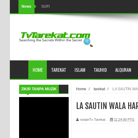
News
SUFI
Tertipu: Sehat dan Waktu Luang
HIKMAH AL-HIKAM IMAM IBNU ‘AṬĀ’ILLĀH - Peringkat-p
AHLI SUFFAH: GOLONGAN SUFI PERTAMA DI ZAMA
Integritas amanah.
HOME
TAREKAT
ISLAM
TAUHID
ALQURAN
WAHDATUL WUJUD (IBNU ARABI) DAN WAHDATUS S
Wusul kepada Allah
ZIKIR TANPA MUZIK
Home
/
tarekat
/
LA SAUTIN W
Hati dan dua sayap
LA SAUTIN WALA HA
MUKASYAFAH MENURUT AHL AL-SUNNAH WAL JAMA'
roslanTv Tarekat
11:24:00 PTG
SYARAHAN TINGKAT TINGGI TASAWWUF*
Syahadat… tapi belum benar-benar menyaksikan.