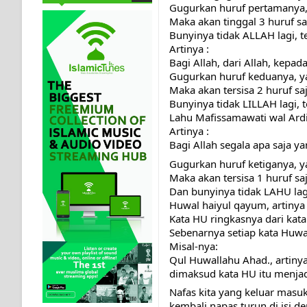
Maka akan tinggal 3 huruf s
Bunyinya tidak ALLAH lagi, t
Artinya :
Bagi Allah, dari Allah, kepa
Maka akan tersisa 2 huruf sa
Bunyinya tidak LILLAH lagi, 
Lahu Mafissamawati wal Ardi
Artinya :
Bagi Allah segala apa saja ya
Maka akan tersisa 1 huruf sa
Dan bunyinya tidak LAHU lagi
Huwal haiyul qayum, artinya 
Kata HU ringkasnya dari kat
Sebenarnya setiap kata Huwa,
Misal-nya:
Qul Huwallahu Ahad., artinya
dimaksud kata HU itu menjadi
Nafas kita yang keluar masuk 
kembali napas turun di isi d