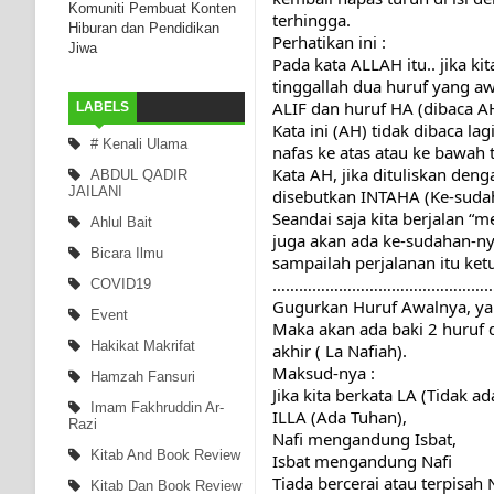
Komuniti Pembuat Konten
terhingga.
Hiburan dan Pendidikan
Perhatikan ini :
Jiwa
Pada kata ALLAH itu.. jika kita gugurkan Lam (ل ) pert
tinggallah dua huruf yang awa
ALIF dan huruf HA (dibaca A
LABELS
Kata ini (AH) tidak dibaca la
# Kenali Ulama
nafas ke atas atau ke bawah 
Kata AH, jika dituliskan deng
ABDUL QADIR
JAILANI
disebutkan INTAHA (Ke-sudah
Seandai saja kita berjalan “
Ahlul Bait
juga akan ada ke-sudahan-nya
Bicara Ilmu
sampailah perjalanan itu ke
……………………………………………
COVID19
Gugurkan Huruf Awalnya, yai
Event
Maka akan ada baki 2 huruf d
Hakikat Makrifat
akhir ( La Nafiah).
Maksud-nya :
Hamzah Fansuri
Jika kita berkata LA (Tidak ad
Imam Fakhruddin Ar-
ILLA (Ada Tuhan),
Razi
Nafi mengandung Isbat,
Kitab And Book Review
Isbat mengandung Nafi
Tiada bercerai atau terpisah N
Kitab Dan Book Review