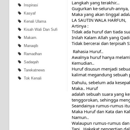
Langkah yang terakhir…
Inspirasi
Gugurkan ke-seluruh-annya,
Kasyaf
Maka yang akan tinggal ad
LA SAUTIN WALA HARFUN,
Kenali Ulama
Artinya :
Kisah Wali Dan Sufi
Tidak ada huruf dan tiada sua
Inilah Kalam Allah yang Qad
Makam.
Tidak bercerai dan terpisah 
Manaqib
 Rahasia Huruf..
Ramadhan
Awalnya huruf hanya melamb
Sadaqah
Kemudian..
Huruf disusun menjadi sebua
Tarekatnews
kalimat megandung sebuah pen
Tok Kenali
Dahulu, sebelum ada kesepa
Maka.. Huruf
adalah sebuah suara yang kel
tenggorokan, sehingga meng
Seandainya rumus-rumus itu 
Maka Huruf dan Kata dan Kal
Namun..
Walaupun rumus-rumus dan hu
Tapi.. Hakekat pengertian da