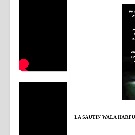
KISAH WALI SUFI, YANG BACAAN SURAT AL-FATIHA
SHAYKH TAREKAT ATAU TUKANG SIHIR? JANGAN
DI TANGAN MURSYID, CINTA MENEMUKAN JALAN P
RAWATAN TAREKAT: APABILA ALLAH MENYEMBUHKA
TASAWUF: BUKAN AJARAN PELIK, TETAPI JALAN M
"Kotoran Yang Paling Bahaya Bukan Pada Pakaian, Tet
Secara Biologis Manusia itu Sama, Dengan Tingkat K
WAHDATUL WUJUD, WAHDATU SYUHUD, DAN MANU
WAHDATUL WUJUD ITU APA..??
LA SAUTIN WALA HARFU