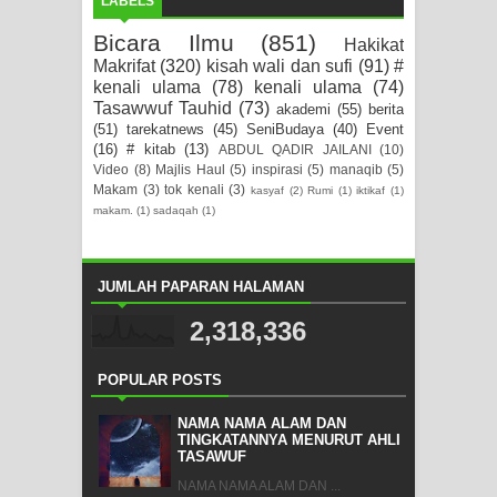
LABELS
Bicara Ilmu
(851)
Hakikat
Makrifat
(320)
kisah wali dan sufi
(91)
#
kenali ulama
(78)
kenali ulama
(74)
Tasawwuf Tauhid
(73)
akademi
(55)
berita
(51)
tarekatnews
(45)
SeniBudaya
(40)
Event
(16)
# kitab
(13)
ABDUL QADIR JAILANI
(10)
Video
(8)
Majlis Haul
(5)
inspirasi
(5)
manaqib
(5)
Makam
(3)
tok kenali
(3)
kasyaf
(2)
Rumi
(1)
iktikaf
(1)
makam.
(1)
sadaqah
(1)
JUMLAH PAPARAN HALAMAN
2,318,336
POPULAR POSTS
NAMA NAMA ALAM DAN
TINGKATANNYA MENURUT AHLI
TASAWUF
NAMA NAMA ALAM DAN ...