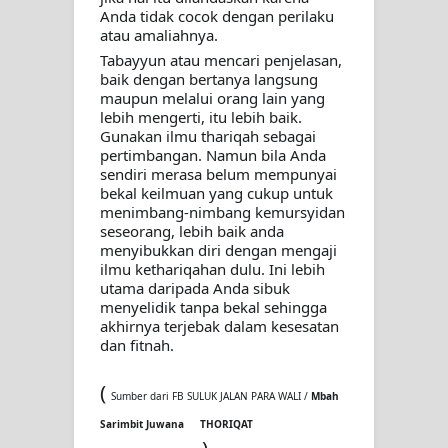
Anda tidak cocok dengan perilaku 
atau amaliahnya.
Tabayyun atau mencari penjelasan, 
baik dengan bertanya langsung 
maupun melalui orang lain yang 
lebih mengerti, itu lebih baik. 
Gunakan ilmu thariqah sebagai  
pertimbangan. Namun bila Anda 
sendiri merasa belum mempunyai 
bekal keilmuan yang cukup untuk 
menimbang-nimbang kemursyidan 
seseorang, lebih baik anda 
menyibukkan diri dengan mengaji 
ilmu kethariqahan dulu. Ini lebih 
utama daripada Anda sibuk 
menyelidik tanpa bekal sehingga 
akhirnya terjebak dalam kesesatan 
dan fitnah.
(
Sumber dari FB SULUK JALAN PARA WALI /
Mbah
Sarimbit Juwana
THORIQAT