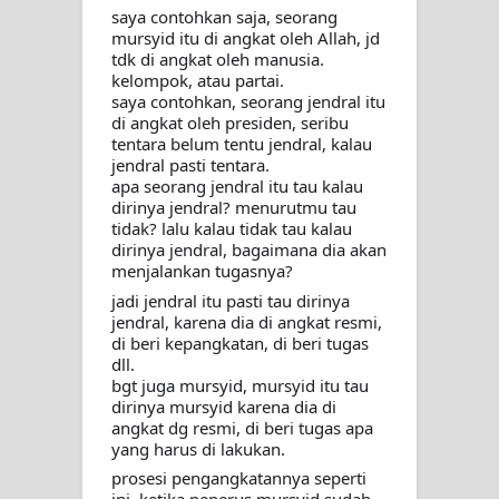
saya contohkan saja, seorang 
PADANYA
mursyid itu di angkat oleh Allah, jd 
tdk di angkat oleh manusia. 
SHAYKH TAREKAT ATAU TUKANG
kelompok, atau partai.
saya contohkan, seorang jendral itu 
SIHIR? JANGAN MUDAH
di angkat oleh presiden, seribu 
tentara belum tentu jendral, kalau 
jendral pasti tentara.
TERPESONA, JANGAN JUGA
apa seorang jendral itu tau kalau 
dirinya jendral? menurutmu tau 
MUDAH MENGHUKUM
tidak? lalu kalau tidak tau kalau 
dirinya jendral, bagaimana dia akan 
DI TANGAN MURSYID, CINTA
menjalankan tugasnya?
jadi jendral itu pasti tau dirinya 
MENEMUKAN JALAN PULANG
jendral, karena dia di angkat resmi, 
di beri kepangkatan, di beri tugas 
RAWATAN TAREKAT: APABILA
dll.
bgt juga mursyid, mursyid itu tau 
ALLAH MENYEMBUHKAN HATI, JIWA
dirinya mursyid karena dia di 
angkat dg resmi, di beri tugas apa 
TURUT MENJADI KUAT
yang harus di lakukan.
prosesi pengangkatannya seperti 
TASAWUF: BUKAN AJARAN PELIK,