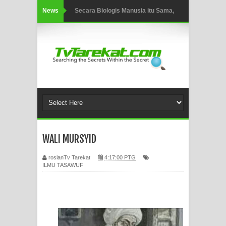
News
Secara Biologis Manusia itu Sama,
Dengan Tingkat Kesadaran yang
Berbeda
WAHDATUL WUJUD, WAHDATU
SYUHUD, DAN MANUNGGALING
KAWULA GUSTI
WALI MURSYID
WAHDATUL WUJUD ITU APA..??
roslanTv Tarekat
4:17:00 PTG
SUFI
ILMU TASAWUF
Tertipu: Sehat dan Waktu Luang
HIKMAH AL-HIKAM IMAM IBNU
‘AṬĀ’ILLĀH - Peringkat-peringkat