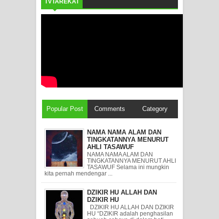
TVTAREKAT
Popular Post
Comments
Category
NAMA NAMA ALAM DAN
TINGKATANNYA MENURUT
AHLI TASAWUF
NAMA NAMA ALAM DAN
TINGKATANNYA MENURUT AHLI
TASAWUF Selama ini mungkin
kita pernah mendengar ...
DZIKIR HU ALLAH DAN
DZIKIR HU
DZIKIR HU ALLAH DAN DZIKIR
HU “DZIKIR adalah penghasilan