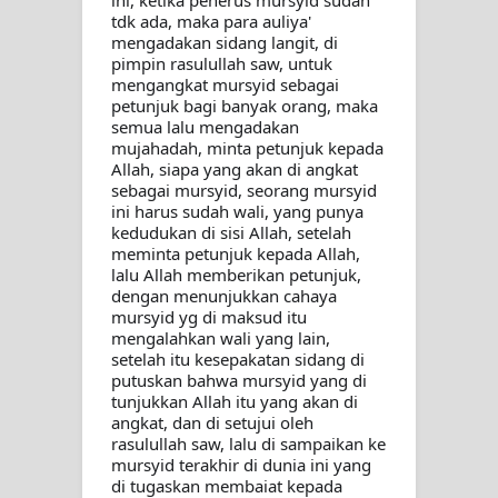
ini, ketika penerus mursyid sudah 
tdk ada, maka para auliya' 
TETAPI JALAN MEMBERSIHKAN
mengadakan sidang langit, di 
pimpin rasulullah saw, untuk 
mengangkat mursyid sebagai 
HATI
petunjuk bagi banyak orang, maka 
semua lalu mengadakan 
"Kotoran Yang Paling Bahaya Bukan
mujahadah, minta petunjuk kepada 
Allah, siapa yang akan di angkat 
Pada Pakaian, Tetapi Pada Qalbi"
sebagai mursyid, seorang mursyid 
ini harus sudah wali, yang punya 
kedudukan di sisi Allah, setelah 
meminta petunjuk kepada Allah, 
lalu Allah memberikan petunjuk, 
dengan menunjukkan cahaya 
mursyid yg di maksud itu 
mengalahkan wali yang lain, 
setelah itu kesepakatan sidang di 
putuskan bahwa mursyid yang di 
tunjukkan Allah itu yang akan di 
angkat, dan di setujui oleh 
rasulullah saw, lalu di sampaikan ke 
mursyid terakhir di dunia ini yang 
di tugaskan membaiat kepada 