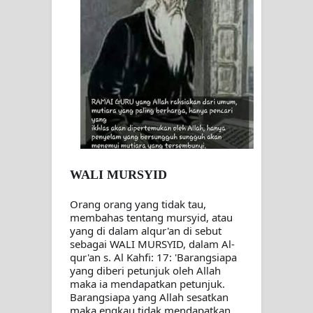
Zikir
AHLI SUFFAH: GOLONGAN SUFI
PERTAMA DI ZAMAN RASULULLAH
SAW?
Integritas amanah.
WAHDATUL WUJUD (IBNU ARABI)
WALI MURSYID
DAN WAHDATUS SYUHUD (AHMAD
Orang orang yang tidak tau, 
membahas tentang mursyid, atau 
yang di dalam alqur'an di sebut 
SIRHINDI)
sebagai WALI MURSYID, dalam Al-
qur'an s. Al Kahfi: 17: 'Barangsiapa 
Wusul kepada Allah
yang diberi petunjuk oleh Allah 
maka ia mendapatkan petunjuk. 
Hati dan dua sayap
Barangsiapa yang Allah sesatkan 
maka engkau tidak mendapatkan 