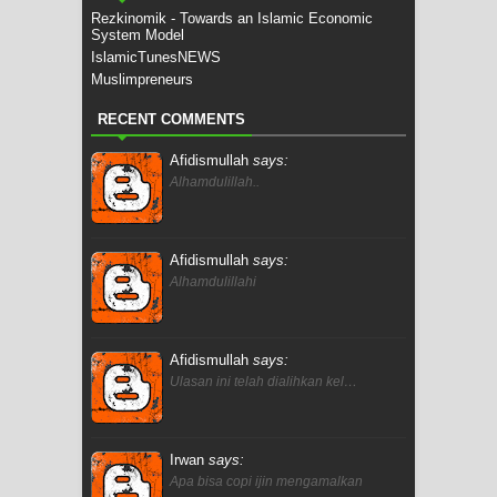
Rezkinomik - Towards an Islamic Economic
System Model
IslamicTunesNEWS
Muslimpreneurs
RECENT COMMENTS
Afidismullah
says:
Alhamdulillah..
Afidismullah
says:
Alhamdulillahi
Afidismullah
says:
Ulasan ini telah dialihkan kel…
Irwan
says:
Apa bisa copi ijin mengamalkan