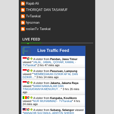
Rajab Ali
THORIQAT DAN TASAWUF
TvTarekat
hjrozman
roslanTv Tarekat
LIVE FEED
Live Traffic Feed
A visitor from
Pandan, Jawa Timur
viewed "
JALAL, JAMAL, QOHAR, KAMAL -
TVTarekat
"
2 hrs 47 mins ago
A visitor from
Pasuruan, Lampung
viewed "
"MEMBEDAKAN DZIKIR AF'AL DAN
DZIKIR…
"
3 hrs 14 mins ago
A visitor from
Jakarta, Jakarta Raya
viewed "
NAMA NAMA ALAM DAN
TINGKATANNYA MENURUT…
"
3 hrs 26 mins
ago
A visitor from
Kangaba, Koulikoro
viewed "
NUR MUHAMMAD - TVTarekat
"
4 hrs
24 mins ago
A visitor from
Subang, Selangor
viewed
"
MANAQIB SULTANUL-ARIFFIN SHEIKH