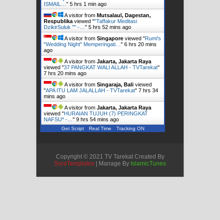
ISMAIL…
"
5 hrs 1 min ago
A visitor from
Mutsalaul, Dagestan,
Respublika
viewed "
"Taffakur Meditasi
DzikirSuluk "" -…
"
5 hrs 52 mins ago
A visitor from
Singapore
viewed "
Rumi's
"Wedding Night" Memperingati…
"
6 hrs 20 mins
ago
A visitor from
Jakarta, Jakarta Raya
viewed "
37 PANGKAT WALI ALLAH - TVTarekat
"
7 hrs 21 mins ago
A visitor from
Singaraja, Bali
viewed
"
APA ITU LAM JALALLAH - TVTarekat
"
7 hrs 34
mins ago
A visitor from
Jakarta, Jakarta Raya
viewed "
HURAIAN TUJUH (7) PERINGKAT
NAFSU* -…
"
9 hrs 54 mins ago
Get Script
Real Time
Tracking ON
Copyright © 2021 TV Tarekat Created By
SoraTemplates
| Manage By
IslamicTunes