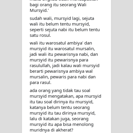
MUKASYAFAH MENURUT AHL AL-
bagi orang itu seorang Wali 
Mursyid.' 
SUNNAH WAL JAMA'AH: BUKAN
sudah wali, mursyid lagi, sejuta 
wali itu belum tentu mursyid, 
SEKADAR MELIHAT, TETAPI
seperti sejuta nabi itu belum tentu 
satu rosul.
MENGENAL DIRI
wali itu warosatul ambiya' dan 
mursyid itu warosatul mursalin, 
SYARAHAN TINGKAT TINGGI
jadi wali itu pewarisnya nabi, dan 
mursyid itu pewarisnya para 
TASAWWUF*
rasulullah, jadi kalau wali mursyid 
berarti pewarisnya ambiya wal 
mursalin, pewaris para nabi dan 
Syahadat… tapi belum benar-benar
para rasul.
ada orang yang tidak tau soal 
menyaksikan.
mursyid mengatakan, apa mursyid 
itu tau soal dirinya itu mursyid, 
KISAH WALI SUFI, YANG BACAAN
katanya belum tentu seorang 
mursyid itu tau dirinya mursyid, 
SURAT AL-FATIHAHNYA TIDAK
lalu di katakan juga, seorang 
mursyid itu apa bisa menolong 
FASIH. TAPI SINGA PUN TUNDUK
muridnya di akherat?