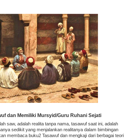
AH: BUKAN SEKADAR MELIHAT, TETAPI MENGENAL DIRI
HNYA TIDAK FASIH. TAPI SINGA PUN TUNDUK PADANYA
 MUDAH TERPESONA, JANGAN JUGA MUDAH MENGHUKUM
ULANG
N HATI, JIWA TURUT MENJADI KUAT
EMBERSIHKAN HATI
api Pada Qalbi"
f dan Memiliki Mursyid/Guru Ruhani Sejati
 saw, adalah realita tanpa nama, tasawuf saat ini, adalah 
 hanya sedikit yang menjalankan realitanya dalam bimbingan 
kan membaca buku2 Tasawuf dan mengkaji dari berbagai teori 