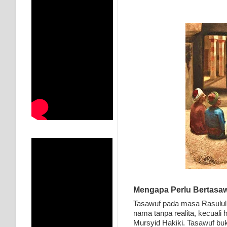
MUKASYAFAH MENURUT AHL AL-SUNNAH WAL JAMA'
SYARAHAN TINGKAT TINGGI TASAWWUF*
Syahadat… tapi belum benar-benar menyaksikan.
KISAH WALI SUFI, YANG BACAAN SURAT AL-FATIHA
SHAYKH TAREKAT ATAU TUKANG SIHIR? JANGAN
DI TANGAN MURSYID, CINTA MENEMUKAN JALAN P
RAWATAN TAREKAT: APABILA ALLAH MENYEMBUHKA
TASAWUF: BUKAN AJARAN PELIK, TETAPI JALAN M
"Kotoran Yang Paling Bahaya Bukan Pada Pakaian, Tet
Mengapa Perlu Bertasawu
Tasawuf pada masa Rasulullah
nama tanpa realita, kecuali
Mursyid Hakiki. Tasawuf bu