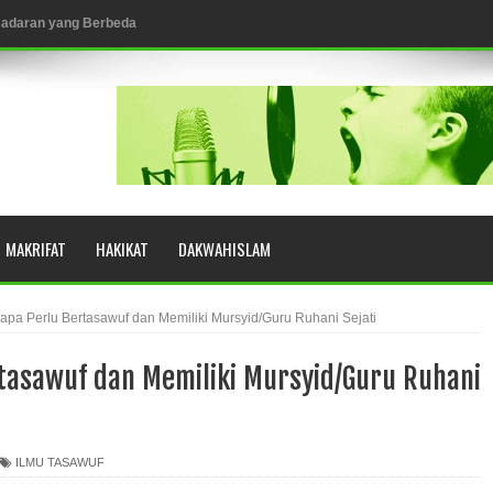
esadaran yang Berbeda
NGGALING KAWULA GUSTI
MAKRIFAT
HAKIKAT
DAKWAHISLAM
eringkat Zikir
N RASULULLAH SAW?
pa Perlu Bertasawuf dan Memiliki Mursyid/Guru Ruhani Sejati
tasawuf dan Memiliki Mursyid/Guru Ruhani
YUHUD (AHMAD SIRHINDI)
ILMU TASAWUF