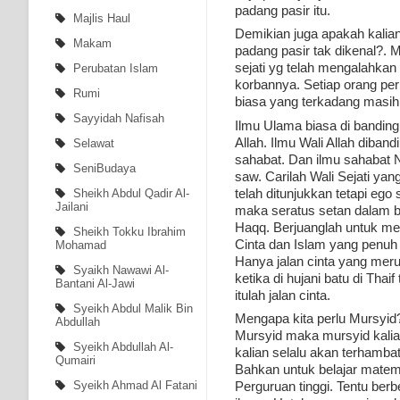
padang pasir itu.
Majlis Haul
Demikian juga apakah kalian 
Makam
padang pasir tak dikenal?. 
sejati yg telah mengalahkan
Perubatan Islam
korbannya. Setiap orang per
Rumi
biasa yang terkadang masih 
Sayyidah Nafisah
Ilmu Ulama biasa di banding 
Allah. Ilmu Wali Allah diban
Selawat
sahabat. Dan ilmu sahabat N
SeniBudaya
saw. Carilah Wali Sejati yang
telah ditunjukkan tetapi eg
Sheikh Abdul Qadir Al-
Jailani
maka seratus setan dalam b
Haqq. Berjuanglah untuk me
Sheikh Tokku Ibrahim
Cinta dan Islam yang penuh k
Mohamad
Hanya jalan cinta yang meru
Syaikh Nawawi Al-
ketika di hujani batu di Tha
Bantani Al-Jawi
itulah jalan cinta.
Syeikh Abdul Malik Bin
Mengapa kita perlu Mursyid
Abdullah
Mursyid maka mursyid kalian
Syeikh Abdullah Al-
kalian selalu akan terhambat
Qumairi
Bahkan untuk belajar matema
Syeikh Ahmad Al Fatani
Perguruan tinggi. Tentu berb