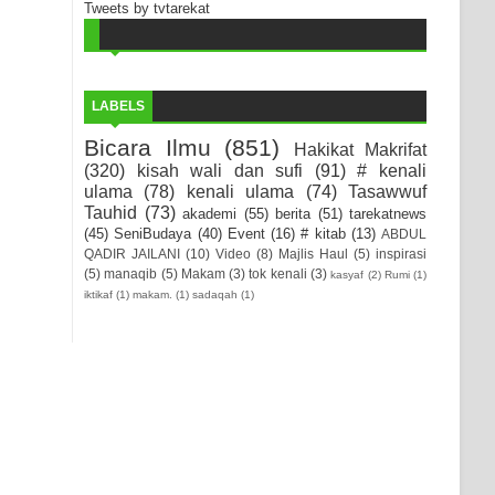
Tweets by tvtarekat
LABELS
Bicara Ilmu
(851)
Hakikat Makrifat
(320)
kisah wali dan sufi
(91)
# kenali
ulama
(78)
kenali ulama
(74)
Tasawwuf
Tauhid
(73)
akademi
(55)
berita
(51)
tarekatnews
(45)
SeniBudaya
(40)
Event
(16)
# kitab
(13)
ABDUL
QADIR JAILANI
(10)
Video
(8)
Majlis Haul
(5)
inspirasi
(5)
manaqib
(5)
Makam
(3)
tok kenali
(3)
kasyaf
(2)
Rumi
(1)
iktikaf
(1)
makam.
(1)
sadaqah
(1)