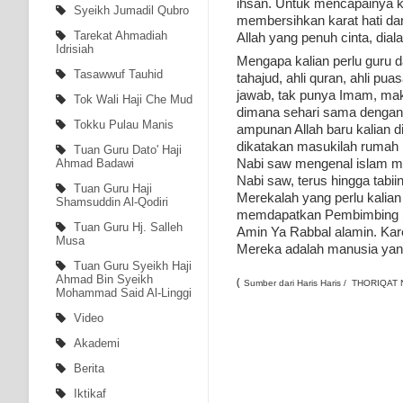
ihsan. Untuk mencapainya ka
Syeikh Jumadil Qubro
membersihkan karat hati dari
Tarekat Ahmadiah
Allah yang penuh cinta, dial
Idrisiah
Mengapa kalian perlu guru d
Tasawwuf Tauhid
tahajud, ahli quran, ahli pu
jawab, tak punya Imam, maka
Tok Wali Haji Che Mud
dimana sehari sama dengan 
Tokku Pulau Manis
ampunan Allah baru kalian 
dikatakan masukilah rumah m
Tuan Guru Dato' Haji
Nabi saw mengenal islam mel
Ahmad Badawi
Nabi saw, terus hingga tabii
Tuan Guru Haji
Merekalah yang perlu kalian 
Shamsuddin Al-Qodiri
memdapatkan Pembimbing Se
Tuan Guru Hj. Salleh
Amin Ya Rabbal alamin. Kare
Musa
Mereka adalah manusia yang 
Tuan Guru Syeikh Haji
Ahmad Bin Syeikh
(
Sumber dari Haris Haris /
THORIQAT 
Mohammad Said Al-Linggi
Video
Akademi
Berita
Iktikaf