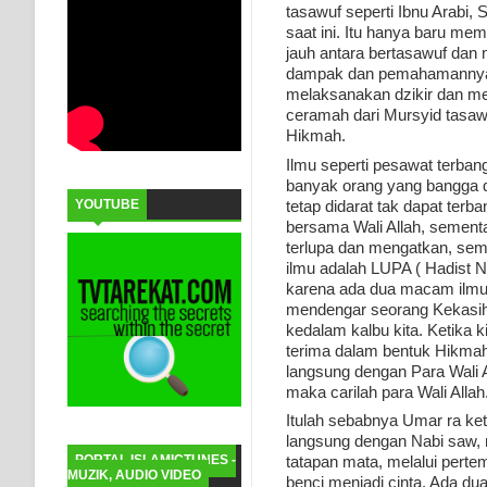
tasawuf seperti Ibnu Arabi, S
saat ini. Itu hanya baru me
jauh antara bertasawuf dan 
dampak dan pemahamannya ba
melaksanakan dzikir dan me
ceramah dari Mursyid tasawu
Hikmah.
Ilmu seperti pesawat terban
banyak orang yang bangga d
tetap didarat tak dapat ter
YOUTUBE
bersama Wali Allah, sement
terlupa dan mengatkan, sem
ilmu adalah LUPA ( Hadist 
karena ada dua macam ilmu. 
mendengar seorang Kekasih A
kedalam kalbu kita. Ketika k
terima dalam bentuk Hikmah
langsung dengan Para Wali A
maka carilah para Wali Allah
Itulah sebabnya Umar ra ke
langsung dengan Nabi saw, m
PORTAL ISLAMICTUNES -
tatapan mata, melalui perte
MUZIK, AUDIO VIDEO
benci menjadi cinta. Ada du