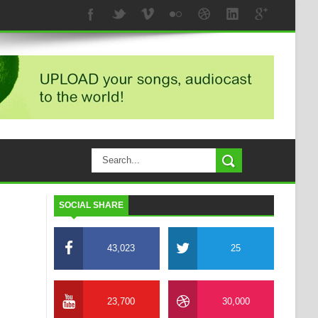
SOCIAL SHARE
43,023
25
23,700
30,000