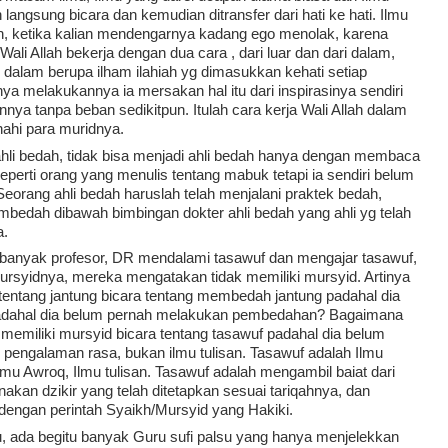
 langsung bicara dan kemudian ditransfer dari hati ke hati. Ilmu 
h, ketika kalian mendengarnya kadang ego menolak, karena 
u Wali Allah bekerja dengan dua cara , dari luar dan dari dalam, 
i dalam berupa ilham ilahiah yg dimasukkan kehati setiap 
a melakukannya ia mersakan hal itu dari inspirasinya sendiri 
nya tanpa beban sedikitpun. Itulah cara kerja Wali Allah dalam 
hi para muridnya.
hli bedah, tidak bisa menjadi ahli bedah hanya dengan membaca 
perti orang yang menulis tentang mabuk tetapi ia sendiri belum 
rang ahli bedah haruslah telah menjalani praktek bedah, 
bedah dibawah bimbingan dokter ahli bedah yang ahli yg telah 
a.
 banyak profesor, DR mendalami tasawuf dan mengajar tasawuf, 
 Mursyidnya, mereka mengatakan tidak memiliki mursyid. Artinya 
entang jantung bicara tentang membedah jantung padahal dia 
 padahal dia belum pernah melakukan pembedahan? Bagaimana 
emiliki mursyid bicara tentang tasawuf padahal dia belum 
pengalaman rasa, bukan ilmu tulisan. Tasawuf adalah Ilmu 
mu Awroq, Ilmu tulisan. Tasawuf adalah mengambil baiat dari 
kan dzikir yang telah ditetapkan sesuai tariqahnya, dan 
engan perintah Syaikh/Mursyid yang Hakiki.
u, ada begitu banyak Guru sufi palsu yang hanya menjelekkan 