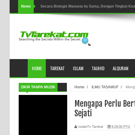
News
Secara Biologis Manusia itu Sama, Dengan Tingkat K
WAHDATUL WUJUD, WAHDATU SYUHUD, DAN MANU
WAHDATUL WUJUD ITU APA..??
SUFI
Tertipu: Sehat dan Waktu Luang
HOME
TAREKAT
ISLAM
TAUHID
ALQURAN
HIKMAH AL-HIKAM IMAM IBNU ‘AṬĀ’ILLĀH - Peringkat-p
AHLI SUFFAH: GOLONGAN SUFI PERTAMA DI ZAMA
ZIKIR TANPA MUZIK
Home
/
ILMU TASAWUF
/
Menga
Integritas amanah.
Mengapa Perlu Ber
WAHDATUL WUJUD (IBNU ARABI) DAN WAHDATUS S
Sejati
Wusul kepada Allah
roslanTv Tarekat
9:29:00 PTG
Hati dan dua sayap