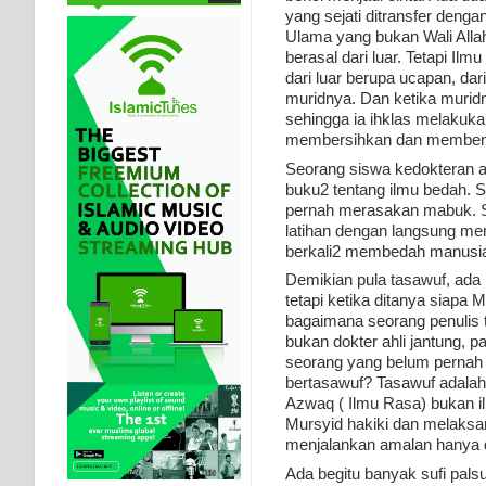
yang sejati ditransfer dengan
Ulama yang bukan Wali Alla
berasal dari luar. Tetapi Ilm
dari luar berupa ucapan, dar
muridnya. Dan ketika muridny
sehingga ia ihklas melakukan
membersihkan dan membena
Seorang siswa kedokteran a
buku2 tentang ilmu bedah. Se
pernah merasakan mabuk. Seo
latihan dengan langsung mem
berkali2 membedah manusi
Demikian pula tasawuf, ada
tetapi ketika ditanya siapa
bagaimana seorang penulis t
bukan dokter ahli jantung,
seorang yang belum pernah m
bertasawuf? Tasawuf adalah 
Azwaq ( Ilmu Rasa) bukan il
Mursyid hakiki dan melaksana
menjalankan amalan hanya d
Ada begitu banyak sufi pals