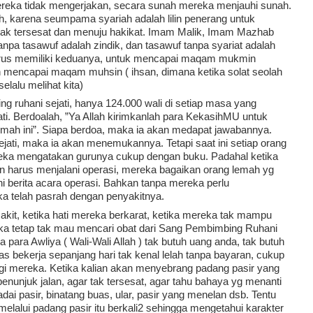
mereka tidak mengerjakan, secara sunah mereka menjauhi sunah. 
ah, karena seumpama syariah adalah lilin penerang untuk 
r tak tersesat dan menuju hakikat. Imam Malik, Imam Mazhab 
npa tasawuf adalah zindik, dan tasawuf tanpa syariat adalah 
harus memiliki keduanya, untuk mencapai maqam mukmin 
an mencapai maqam muhsin ( ihsan, dimana ketika solat seolah 
elalu melihat kita)
g ruhani sejati, hanya 124.000 wali di setiap masa yang 
. Berdoalah, ”Ya Allah kirimkanlah para KekasihMU untuk 
h ini”. Siapa berdoa, maka ia akan medapat jawabannya. 
jati, maka ia akan menemukannya. Tetapi saat ini setiap orang 
eka mengatakan gurunya cukup dengan buku. Padahal ketika 
an harus menjalani operasi, mereka bagaikan orang lemah yg 
 berita acara operasi. Bahkan tanpa mereka perlu 
 telah pasrah dengan penyakitnya.
akit, ketika hati mereka berkarat, ketika mereka tak mampu 
 tetap tak mau mencari obat dari Sang Pembimbing Ruhani 
a para Awliya ( Wali-Wali Allah ) tak butuh uang anda, tak butuh 
as bekerja sepanjang hari tak kenal lelah tanpa bayaran, cukup 
gi mereka. Ketika kalian akan menyebrang padang pasir yang 
 penunjuk jalan, agar tak tersesat, agar tahu bahaya yg menanti 
dai pasir, binatang buas, ular, pasir yang menelan dsb. Tentu 
 melalui padang pasir itu berkali2 sehingga mengetahui karakter 