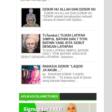
DZIKIR HU ALLAH DAN DZIKIR HU
DZIKIR HU ALLAH DAN DZIKIR HU
“DZIKIR adalah penghasilan sebuah
cahaya di dalam hati (Qalbu) ...
TvTarekat | TUJUH LATIFAH
SIMPUL BATHIN DAN 7 TITIK
BATHIN YANG KITA SEBUT
DENGAN LATHIFAH
TUJUH LATIFAH SIMPUL BATHIN
DAN 7 TITIK BATHIN YANG KITA
SEBUT DENGAN LATHIFAH Sebelum ...
RAHASIA DZIKIR "LAQOD
JA'AKUM...."
ke RAHASIA DZIKIR "LAQOD
JA'AKUM...." Di antara ayat al Quran
yang banyak digunakan ...
APLIKASI ISLAMICTUNES