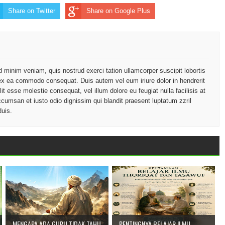
Share on Twitter
Share on Google Plus
d minim veniam, quis nostrud exerci tation ullamcorper suscipit lobortis
p ex ea commodo consequat. Duis autem vel eum iriure dolor in hendrerit
lit esse molestie consequat, vel illum dolore eu feugiat nulla facilisis at
ccumsan et iusto odio dignissim qui blandit praesent luptatum zzril
duis.
MENGAPA ADA GURU TIDAK TAHU
PENTINGNYA BELAJAR ILMU