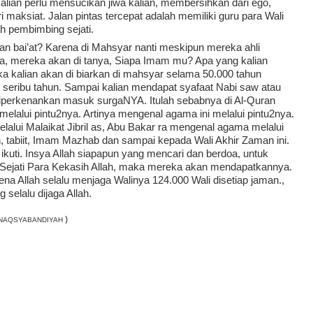
lian perlu mensucikan jiwa kalian, membersihkan dari ego, 
 maksiat. Jalan pintas tercepat adalah memiliki guru para Wali 
ah pembimbing sejati.
an bai’at? Karena di Mahsyar nanti meskipun mereka ahli 
asa, mereka akan di tanya, Siapa Imam mu? Apa yang kalian 
 kalian akan di biarkan di mahsyar selama 50.000 tahun 
seribu tahun. Sampai kalian mendapat syafaat Nabi saw atau 
diperkenankan masuk surgaNYA. Itulah sebabnya di Al-Quran 
elalui pintu2nya. Artinya mengenal agama ini melalui pintu2nya. 
alui Malaikat Jibril as, Abu Bakar ra mengenal agama melalui 
n, tabiit, Imam Mazhab dan sampai kepada Wali Akhir Zaman ini. 
ikuti. Insya Allah siapapun yang mencari dan berdoa, untuk 
jati Para Kekasih Allah, maka mereka akan mendapatkannya. 
na Allah selalu menjaga Walinya 124.000 Wali disetiap jaman., 
selalu dijaga Allah.
)
NAQSYABANDIYAH