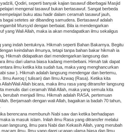
yadzili, Qodiri, seperti banyak kajian tasawuf diberbagai Masjid 
mpelajari mengenal tasawuf bukan bertasawuf. Sangat berbeda 
mempelajari buku atau hadir dalam ceramah tasawuf jauh, 
gai setetes air dibanding samudera. Bertasawuf adalah 
ngambil Mursyid dengan berbaiat. Bila ia mendengarkan 
f yang Wali Allah, maka ia akan mendapatkan ilmu sekaligus 
g yang indah bentuknya. Hikmah seperti Bahan Bakarnya. Begitu 
engan keindahan ilmunya, tetapi tanpa bahan bakar hikmah ia 
bang. Hikmah didapatkan dari mendengarkan langsung dan 
ara ilmu dari ulama biasa kadang membebani. Himah tak dapat 
entara ilmu ketika kita sudah tua, maka yang menghancurkan 
Nabi saw ). Hikmah adalah langsung mendengar dan bertemu, 
Ilmu Awroq ( tulisan) dan Ilmu Azwaq (Rasa). Ketika kita 
llah/Wali Allah bicara, maka ilmu rasa yang ditransfer langsung 
ita menulis dari ceramah Wali Allah, maka yang semula kita 
, berubah menjadi Ilmu. Hikmah adalah RASA, pertemuan 
llah. Berjamaah dengan wali Allah, bagaikan ia badah 70 tahun, 
.
tika berencana membunuh Nabi saw dan ketika berhadapan 
aka ia masuk islam. Inilah ilmu Rasa yang ditransfer melalui 
muan langsung, ilmu para Nabi dan Kekasih Allah, yang merubah 
a macam ilmu, Ilmu yang darei ucapan ulama biasa dan Ilmu 