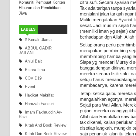
citra sufi. Secara syariah 
Komuniti Pembuat Konten
Tak ada tariqah tanpa syari
Hiburan dan Pendidikan
Jiwa
menjalani jalan tariqah aga
Maliki mengatakan Syariat ta
sesat. Jadi muslim sejati 
LABELS
(memiliki iman yg sejati) d
berhadapan dgn Allah, Allah s
# Kenali Ulama
Setiap orang perlu pembimbin
ABDUL QADIR
merupakan pembimbing sejati
JAILANI
membimbing hamba yang lema
Ahlul Bait
Siapa yg mencari Mursyid se
bangga dengan dirinya, mer
Bicara Ilmu
mereka secara fisik sakit d
COVID19
setuju harus menandatangani
membacanya, karena mereka
Event
Tetapi ketika qalbu mereka s
Hakikat Makrifat
mengalahkan egonya, mereka
Hamzah Fansuri
Sejati para Wali Allah. Merek
pujian, mereka orang yg ikhl
Imam Fakhruddin Ar-
Allah dan Rasulullah saw ba
Razi
tak dikenal, kalian perlukan
Kitab And Book Review
disetiap langkah, mungkin ba
saja penunjuk jalan itu telah
Kitab Dan Book Review