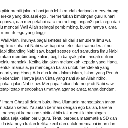
pikir meniti jalan ruhani jauh lebih mudah daripada menyebrang 
Mereka yang dikuasai ego , memerlukan bimbingan guru ruhani 
 egonya, dan mengetahui cara memotong tangan2 gurita ego dari 
lu mencari Wali Allah sebagai pembimbing, bukan hanya ulama 
memiliki ego yang tinggi.
Wali Allah, ilmunya bagai setetes air dari samudera ilmu wali 
ding ilmu sahabat Nabi saw, bagai setetes dari samudera ilmu 
abi dibanding Nabi saw, bagai setetes dari samudera ilmu Nabi 
 akan membimbing kalian, begitu banyak jalan tariqah sufi ini 
o selalu menolak. Ketika kita akan melangkah kepada yang Haqq, 
entuk manusia, jin mencegah kalian untuk mendekati yang 
ncari yang Haqq. Ada dua kubu dalam islam, Islam yang Penuh 
ebencian. Hanya jalan Cinta yang nanti akan Allah ridhoi. 
pakan jalan Nabi saw. Mengapa kalian tak megikuti Nabi saw 
if tetapi tetap mendoakan umatnya agar selamat, tanpa dendam, 
? Imam Ghazali dalam buku Ihya Ulumudin mengatakan tanpa 
 adalah setan. Ya setan bermain dengan ego kalian, karena 
 mencapai kemajuan spiritual bila tak memiliki bimbingan. 
tika saja kalian perlu guru. Tentu berbeda matematika SD dan 
eda islamnya kalian ketika kecil dan untuk mencapai iman dan 