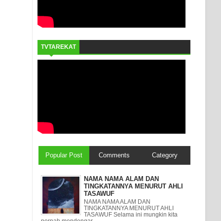
TVTAREKAT
Popular Post
Comments
Category
NAMA NAMA ALAM DAN
TINGKATANNYA MENURUT AHLI
TASAWUF
NAMA NAMA ALAM DAN
TINGKATANNYA MENURUT AHLI
TASAWUF Selama ini mungkin kita
pernah mendengar ...