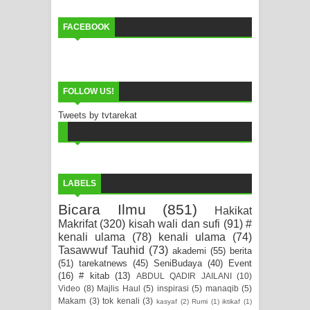
FACEBOOK
FOLLOW US!
Tweets by tvtarekat
LABELS
Bicara Ilmu
(851)
Hakikat
Makrifat
(320)
kisah wali dan sufi
(91)
#
kenali ulama
(78)
kenali ulama
(74)
Tasawwuf Tauhid
(73)
akademi
(55)
berita
(51)
tarekatnews
(45)
SeniBudaya
(40)
Event
(16)
# kitab
(13)
ABDUL QADIR JAILANI
(10)
Video
(8)
Majlis Haul
(5)
inspirasi
(5)
manaqib
(5)
Makam
(3)
tok kenali
(3)
kasyaf
(2)
Rumi
(1)
iktikaf
(1)