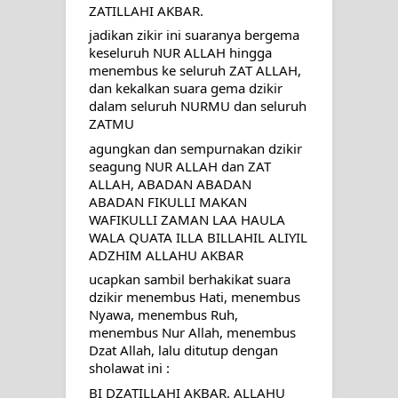
menyaksikan.
ZATILLAHI AKBAR.
jadikan zikir ini suaranya bergema 
KISAH WALI SUFI, YANG BACAAN
keseluruh NUR ALLAH hingga 
menembus ke seluruh ZAT ALLAH, 
SURAT AL-FATIHAHNYA TIDAK
dan kekalkan suara gema dzikir 
dalam seluruh NURMU dan seluruh 
FASIH. TAPI SINGA PUN TUNDUK
ZATMU
agungkan dan sempurnakan dzikir 
PADANYA
seagung NUR ALLAH dan ZAT 
ALLAH, ABADAN ABADAN 
SHAYKH TAREKAT ATAU TUKANG
ABADAN FIKULLI MAKAN 
WAFIKULLI ZAMAN LAA HAULA 
SIHIR? JANGAN MUDAH
WALA QUATA ILLA BILLAHIL ALIYIL 
ADZHIM ALLAHU AKBAR
TERPESONA, JANGAN JUGA
ucapkan sambil berhakikat suara 
dzikir menembus Hati, menembus 
MUDAH MENGHUKUM
Nyawa, menembus Ruh, 
menembus Nur Allah, menembus 
DI TANGAN MURSYID, CINTA
Dzat Allah, lalu ditutup dengan 
sholawat ini :
MENEMUKAN JALAN PULANG
BI DZATILLAHI AKBAR, ALLAHU 