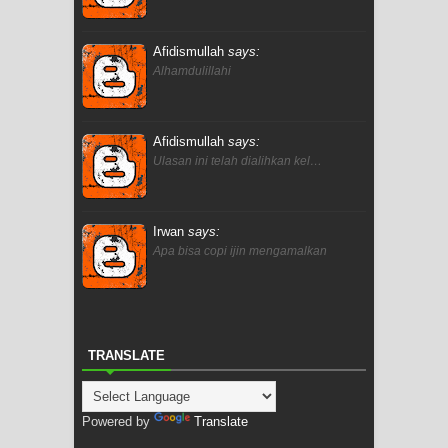
Afidismullah
says:
Alhamdulillahi
Afidismullah
says:
Ulasan ini telah dialihkan kel…
Irwan
says:
Apa bisa copi ijin mengamalkan
TRANSLATE
Powered by
Translate