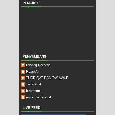
PENGIKUT
PENYUMBANG
Loonaq Records
Rajab Ali
THORIQAT DAN TASAWUF
TvTarekat
hjrozman
roslanTv Tarekat
LIVE FEED