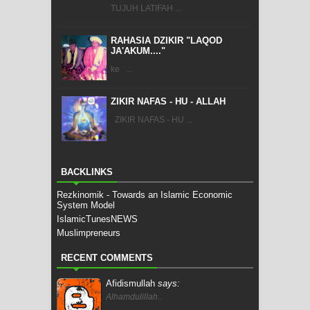
TUJUH LATIFAH ...
RAHASIA DZIKIR "LAQOD
JA'AKUM...."
ke ...
ZIKIR NAFAS - HU - ALLAH
ZIKIR NAFAS - HU ...
BACKLINKS
Rezkinomik - Towards an Islamic Economic
System Model
IslamicTunesNEWS
Muslimpreneurs
RECENT COMMENTS
Afidismullah
says:
Alhamdulillah..