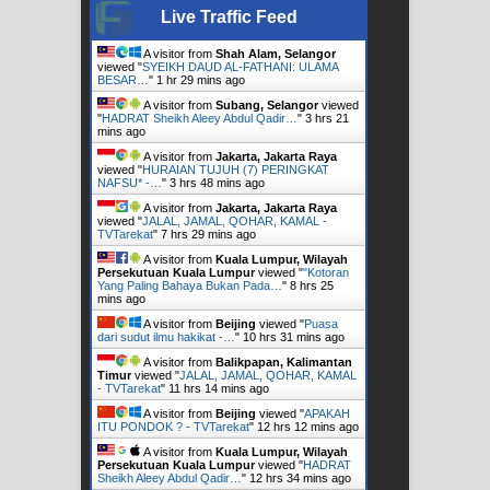
Live Traffic Feed
A visitor from
Shah Alam, Selangor
viewed "
SYEIKH DAUD AL-FATHANI: ULAMA
BESAR…
"
1 hr 29 mins ago
A visitor from
Subang, Selangor
viewed
"
HADRAT Sheikh Aleey Abdul Qadir…
"
3 hrs 21
mins ago
A visitor from
Jakarta, Jakarta Raya
viewed "
HURAIAN TUJUH (7) PERINGKAT
NAFSU* -…
"
3 hrs 48 mins ago
A visitor from
Jakarta, Jakarta Raya
viewed "
JALAL, JAMAL, QOHAR, KAMAL -
TVTarekat
"
7 hrs 29 mins ago
A visitor from
Kuala Lumpur, Wilayah
Persekutuan Kuala Lumpur
viewed "
"Kotoran
Yang Paling Bahaya Bukan Pada…
"
8 hrs 25
mins ago
A visitor from
Beijing
viewed "
Puasa
dari sudut ilmu hakikat -…
"
10 hrs 31 mins ago
A visitor from
Balikpapan, Kalimantan
Timur
viewed "
JALAL, JAMAL, QOHAR, KAMAL
- TVTarekat
"
11 hrs 14 mins ago
A visitor from
Beijing
viewed "
APAKAH
ITU PONDOK ? - TVTarekat
"
12 hrs 12 mins ago
A visitor from
Kuala Lumpur, Wilayah
Persekutuan Kuala Lumpur
viewed "
HADRAT
Sheikh Aleey Abdul Qadir…
"
12 hrs 34 mins ago