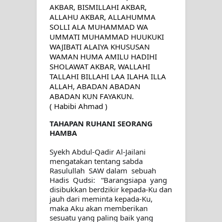
AKBAR, BISMILLAHI AKBAR, 
RAWATAN TAREKAT: APABILA
ALLAHU AKBAR, ALLAHUMMA 
SOLLI ALA MUHAMMAD WA 
ALLAH MENYEMBUHKAN HATI, JIWA
UMMATI MUHAMMAD HUUKUKI 
WAJIBATI ALAIYA KHUSUSAN 
TURUT MENJADI KUAT
WAMAN HUMA AMILU HADIHI 
SHOLAWAT AKBAR, WALLAHI 
TASAWUF: BUKAN AJARAN PELIK,
TALLAHI BILLAHI LAA ILAHA ILLA 
ALLAH, ABADAN ABADAN 
TETAPI JALAN MEMBERSIHKAN
ABADAN KUN FAYAKUN.
( Habibi Ahmad )
HATI
TAHAPAN RUHANI SEORANG 
HAMBA
"Kotoran Yang Paling Bahaya Bukan
Syekh Abdul-Qadir Al-Jailani 
Pada Pakaian, Tetapi Pada Qalbi"
mengatakan tentang sabda 
Rasulullah  SAW dalam  sebuah   
Secara Biologis Manusia itu Sama,
Hadis  Qudsi:   “Barangsiapa  yang 
disibukkan berdzikir kepada-Ku dan 
jauh dari meminta kepada-Ku, 
Dengan Tingkat Kesadaran yang
maka Aku akan memberikan 
sesuatu yang paling baik yang 
Berbeda