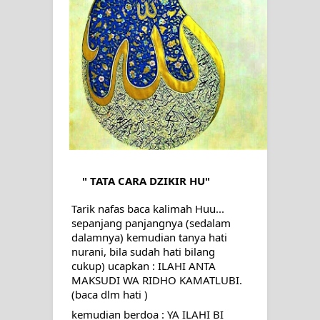
SIRHINDI)
Wusul kepada Allah
Hati dan dua sayap
MUKASYAFAH MENURUT AHL AL-
SUNNAH WAL JAMA'AH: BUKAN
SEKADAR MELIHAT, TETAPI
" TATA CARA DZIKIR HU"
MENGENAL DIRI
Tarik nafas baca kalimah Huu... 
sepanjang panjangnya (sedalam 
SYARAHAN TINGKAT TINGGI
dalamnya) kemudian tanya hati 
nurani, bila sudah hati bilang 
cukup) ucapkan : ILAHI ANTA 
TASAWWUF*
MAKSUDI WA RIDHO KAMATLUBI.
(baca dlm hati )
Syahadat… tapi belum benar-benar
kemudian berdoa : YA ILAHI BI 