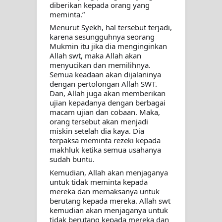
diberikan kepada orang yang 
meminta.” 
WAHDATUL WUJUD, WAHDATU
Menurut Syekh, hal tersebut terjadi, 
karena sesungguhnya seorang 
SYUHUD, DAN MANUNGGALING
Mukmin itu jika dia menginginkan 
Allah swt, maka Allah akan 
KAWULA GUSTI
menyucikan dan memilihnya. 
Semua keadaan akan dijalaninya 
WAHDATUL WUJUD ITU APA..??
dengan pertolongan Allah SWT. 
Dan, Allah juga akan memberikan 
ujian kepadanya dengan berbagai 
macam ujian dan cobaan. Maka, 
orang tersebut akan menjadi 
miskin setelah dia kaya. Dia 
terpaksa meminta rezeki kepada 
makhluk ketika semua usahanya 
sudah buntu.
Kemudian, Allah akan menjaganya 
untuk tidak meminta kepada 
mereka dan memaksanya untuk 
berutang kepada mereka. Allah swt 
kemudian akan menjaganya untuk 
tidak berutang kepada mereka dan 