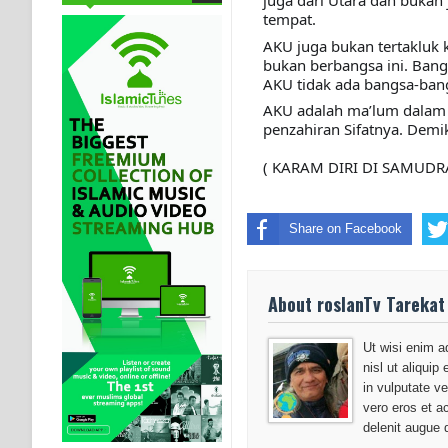
juga dari Utara dan bukan 
tempat.
AKU juga bukan tertakluk 
bukan berbangsa ini. Bang
AKU tidak ada bangsa-ban
AKU adalah ma’lum dalam 
penzahiran Sifatnya. Dem
( 
KARAM DIRI DI SAMUDRA
Share on Facebook
About roslanTv Tarekat
Ut wisi enim a
nisl ut aliqui
in vulputate ve
vero eros et a
delenit augue 