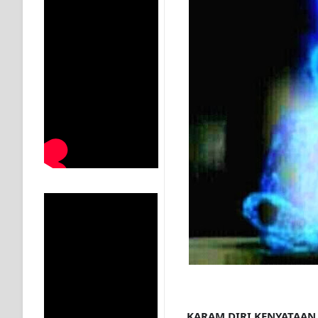
MUKASYAFAH MENURUT AHL AL-SUNNAH WAL JAMA'
SYARAHAN TINGKAT TINGGI TASAWWUF*
Syahadat… tapi belum benar-benar menyaksikan.
KISAH WALI SUFI, YANG BACAAN SURAT AL-FATIHA
SHAYKH TAREKAT ATAU TUKANG SIHIR? JANGAN
DI TANGAN MURSYID, CINTA MENEMUKAN JALAN P
RAWATAN TAREKAT: APABILA ALLAH MENYEMBUHKA
TASAWUF: BUKAN AJARAN PELIK, TETAPI JALAN M
"Kotoran Yang Paling Bahaya Bukan Pada Pakaian, Tet
KARAM DIRI KENYATAAN 