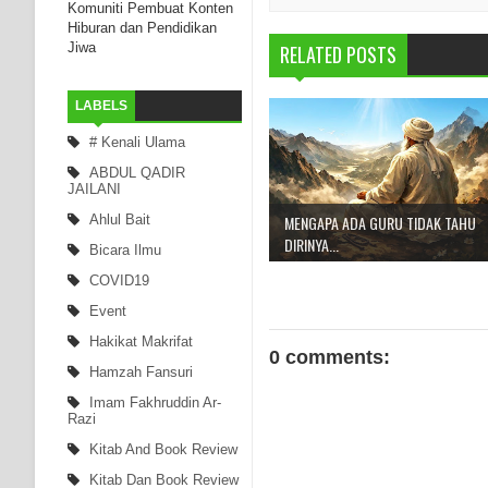
Komuniti Pembuat Konten
Hiburan dan Pendidikan
Jiwa
RELATED POSTS
LABELS
# Kenali Ulama
ABDUL QADIR
JAILANI
Ahlul Bait
MENGAPA ADA GURU TIDAK TAHU
DIRINYA...
Bicara Ilmu
COVID19
Event
Hakikat Makrifat
0 comments:
Hamzah Fansuri
Imam Fakhruddin Ar-
Razi
Kitab And Book Review
Kitab Dan Book Review