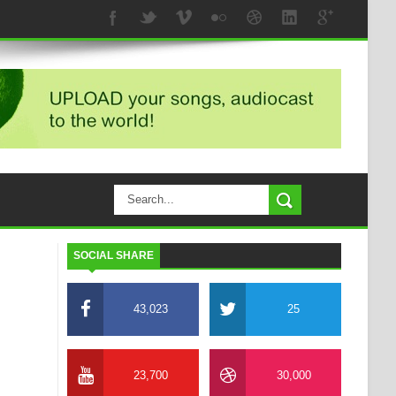
SOCIAL SHARE
43,023
25
23,700
30,000