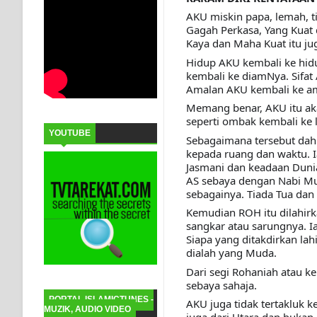
AKU miskin papa, lemah, t
Gagah Perkasa, Yang Kuat 
Kaya dan Maha Kuat itu jug
Hidup AKU kembali ke hid
kembali ke diamNya. Sifat
Amalan AKU kembali ke a
Memang benar, AKU itu aka
seperti ombak kembali ke 
YOUTUBE
Sebagaimana tersebut dahul
kepada ruang dan waktu. I
Jasmani dan keadaan Dunia
AS sebaya dengan Nabi Mu
sebagainya. Tiada Tua dan
Kemudian ROH itu dilahirk
sangkar atau sarungnya. Ia
Siapa yang ditakdirkan lah
dialah yang Muda.
Dari segi Rohaniah atau k
sebaya sahaja.
PORTAL ISLAMICTUNES -
AKU juga tidak tertakluk 
MUZIK, AUDIO VIDEO