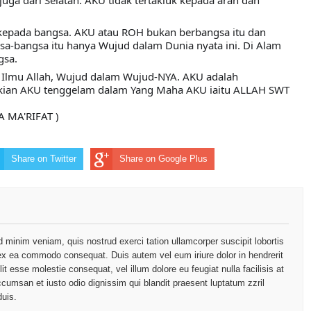
juga dari Selatan. AKU tidak tertakluk kepada arah dan 
kepada bangsa. AKU atau ROH bukan berbangsa itu dan 
sa-bangsa itu hanya Wujud dalam Dunia nyata ini. Di Alam 
gsa.
Ilmu Allah, Wujud dalam Wujud-NYA. AKU adalah 
ikian AKU tenggelam dalam Yang Maha AKU iaitu ALLAH SWT
 MA'RIFAT )
Share on Twitter
Share on Google Plus
d minim veniam, quis nostrud exerci tation ullamcorper suscipit lobortis
p ex ea commodo consequat. Duis autem vel eum iriure dolor in hendrerit
lit esse molestie consequat, vel illum dolore eu feugiat nulla facilisis at
ccumsan et iusto odio dignissim qui blandit praesent luptatum zzril
duis.