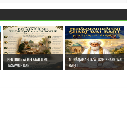
PENTINGNYA BELAJAR ILMU
MURĀQABAH DZĀTUSH SHARF WAL
TASAWUF DAN...
BAḤT