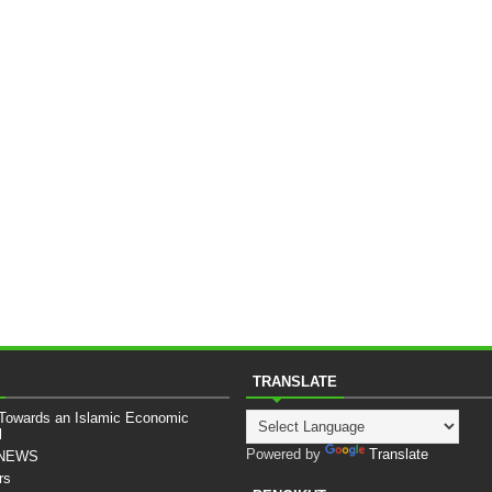
TRANSLATE
 Towards an Islamic Economic
l
Powered by
Translate
sNEWS
rs