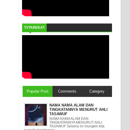
TVTAREKAT
Popular Post
Comments
Category
NAMA NAMA ALAM DAN
TINGKATANNYA MENURUT AHLI
TASAWUF
NAMA NAMA ALAM DAN
TINGKATANNYA MENURUT AHLI
TASAWUF Selama ini mungkin kita
pernah mendengar ...