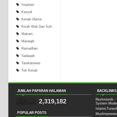
Inspirasi
Kasyaf
Kenali Ulama
Kisah Wali Dan Sufi
Makam.
Manaqib
Ramadhan
Sadaqah
Tarekatnews
Tok Kenali
JUMLAH PAPARAN HALAMAN
BACKLINKS
Rezkinomik -
2,319,182
System Mode
IslamicTune
POPULAR POSTS
Muslimpreneu