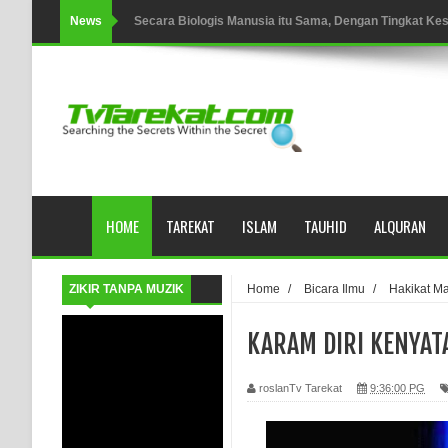
News
Secara Biologis Manusia itu Sama, Dengan Tingkat K
WAHDATUL WUJUD, WAHDATU SYUHUD, DAN MANU
WAHDATUL WUJUD ITU APA..??
SUFI
Tertipu: Sehat dan Waktu Luang
HOME
TAREKAT
ISLAM
TAUHID
ALQURAN
HIKMAH AL-HIKAM IMAM IBNU ‘AṬĀ’ILLĀH - Peringkat-p
AHLI SUFFAH: GOLONGAN SUFI PERTAMA DI ZAMA
ZIKIR TANPA MUZIK
Home
/
Bicara Ilmu
/
Hakikat Ma
Integritas amanah.
KARAM DIRI KENYAT
WAHDATUL WUJUD (IBNU ARABI) DAN WAHDATUS S
roslanTv Tarekat
9:36:00 PG
Wusul kepada Allah
Hati dan dua sayap