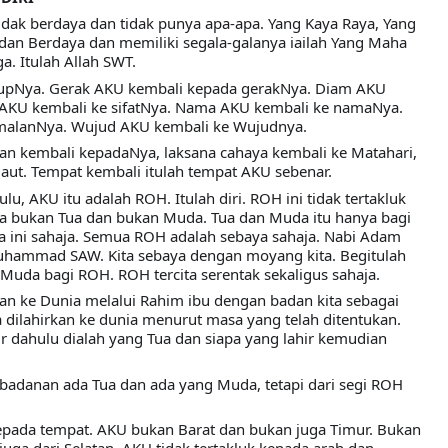
idak berdaya dan tidak punya apa-apa. Yang Kaya Raya, Yang 
dan Berdaya dan memiliki segala-galanya iailah Yang Maha 
a. Itulah Allah SWT.
upNya. Gerak AKU kembali kepada gerakNya. Diam AKU 
 AKU kembali ke sifatNya. Nama AKU kembali ke namaNya. 
malanNya. Wujud AKU kembali ke Wujudnya.
n kembali kepadaNya, laksana cahaya kembali ke Matahari, 
laut. Tempat kembali itulah tempat AKU sebenar.
u, AKU itu adalah ROH. Itulah diri. ROH ini tidak tertakluk 
a bukan Tua dan bukan Muda. Tua dan Muda itu hanya bagi 
 ini sahaja. Semua ROH adalah sebaya sahaja. Nabi Adam 
hammad SAW. Kita sebaya dengan moyang kita. Begitulah 
 Muda bagi ROH. ROH tercita serentak sekaligus sahaja.
an ke Dunia melalui Rahim ibu dengan badan kita sebagai 
 dilahirkan ke dunia menurut masa yang telah ditentukan. 
ir dahulu dialah yang Tua dan siapa yang lahir kemudian 
ebadanan ada Tua dan ada yang Muda, tetapi dari segi ROH 
kepada tempat. AKU bukan Barat dan bukan juga Timur. Bukan 