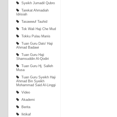
Syeikh Jumadil Qubro
Tarekat Ahmadiah
Idrisiah
Tasawwuf Tauhid
Tok Wali Haji Che Mud
Tokku Pulau Manis
Tuan Guru Dato' Haji
Ahmad Badawi
Tuan Guru Haji
Shamsuddin Al-Qodiri
Tuan Guru Hj. Salleh
Musa
Tuan Guru Syeikh Haji
Ahmad Bin Syeikh
Mohammad Said Al-Linggi
Video
Akademi
Berita
Iktikaf