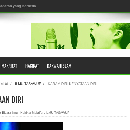
esadaran yang Berbeda
NGGALING KAWULA GUSTI
MAKRIFAT
HAKIKAT
DAKWAHISLAM
eringkat Zikir
N RASULULLAH SAW?
krifat
/
ILMU TASAWUF
/
KARAM DIRI KENYATAAN DIRI
AAN DIRI
YUHUD (AHMAD SIRHINDI)
Bicara Ilmu
,
Hakikat Makrifat
,
ILMU TASAWUF