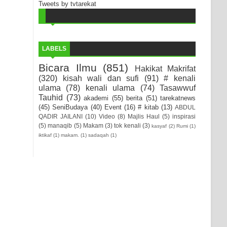
Tweets by tvtarekat
LABELS
Bicara Ilmu
(851)
Hakikat Makrifat
(320)
kisah wali dan sufi
(91)
# kenali
ulama
(78)
kenali ulama
(74)
Tasawwuf
Tauhid
(73)
akademi
(55)
berita
(51)
tarekatnews
(45)
SeniBudaya
(40)
Event
(16)
# kitab
(13)
ABDUL
QADIR JAILANI
(10)
Video
(8)
Majlis Haul
(5)
inspirasi
(5)
manaqib
(5)
Makam
(3)
tok kenali
(3)
kasyaf
(2)
Rumi
(1)
iktikaf
(1)
makam.
(1)
sadaqah
(1)