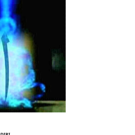
AH: BUKAN SEKADAR MELIHAT, TETAPI MENGENAL DIRI
HNYA TIDAK FASIH. TAPI SINGA PUN TUNDUK PADANYA
 MUDAH TERPESONA, JANGAN JUGA MUDAH MENGHUKUM
ULANG
N HATI, JIWA TURUT MENJADI KUAT
EMBERSIHKAN HATI
api Pada Qalbi"
DIRI