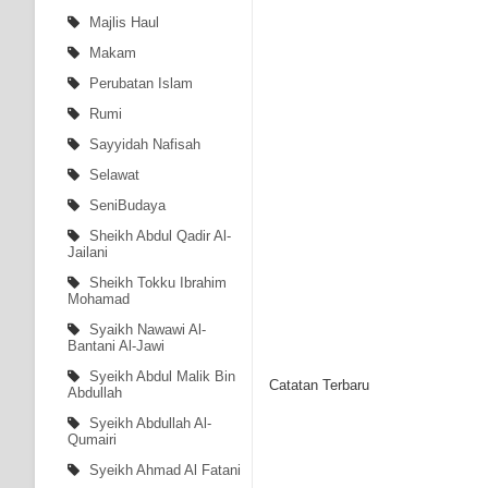
Majlis Haul
Makam
Perubatan Islam
Rumi
Sayyidah Nafisah
Selawat
SeniBudaya
Sheikh Abdul Qadir Al-
Jailani
Sheikh Tokku Ibrahim
Mohamad
Syaikh Nawawi Al-
Bantani Al-Jawi
Syeikh Abdul Malik Bin
Catatan Terbaru
Abdullah
Syeikh Abdullah Al-
Qumairi
Syeikh Ahmad Al Fatani