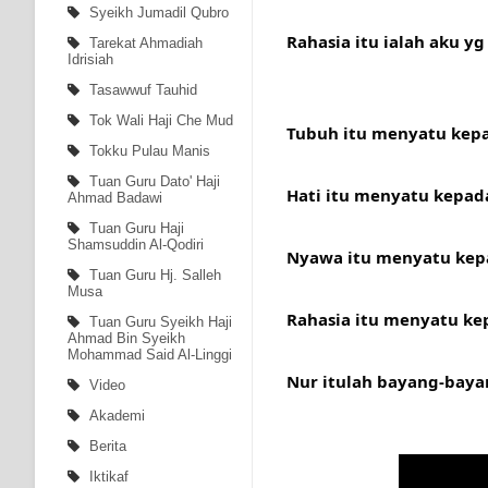
Syeikh Jumadil Qubro
Rahasia itu ialah aku yg 
Tarekat Ahmadiah
Idrisiah
Tasawwuf Tauhid
Tok Wali Haji Che Mud
Tubuh itu menyatu kepa
Tokku Pulau Manis
Tuan Guru Dato' Haji
Hati itu menyatu kepa
Ahmad Badawi
Tuan Guru Haji
Shamsuddin Al-Qodiri
Nyawa itu menyatu kep
Tuan Guru Hj. Salleh
Musa
Rahasia itu menyatu ke
Tuan Guru Syeikh Haji
Ahmad Bin Syeikh
Mohammad Said Al-Linggi
Nur itulah bayang-baya
Video
Akademi
Berita
Iktikaf