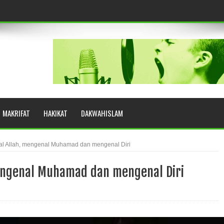
eringkat Zikir
N RASULULLAH SAW?
MAKRIFAT
HAKIKAT
DAKWAHISLAM
YUHUD (AHMAD SIRHINDI)
l Allah, mengenal Muhamad dan mengenal Diri
engenal Muhamad dan mengenal Diri
AH: BUKAN SEKADAR MELIHAT, TETAPI MENGENAL DIRI