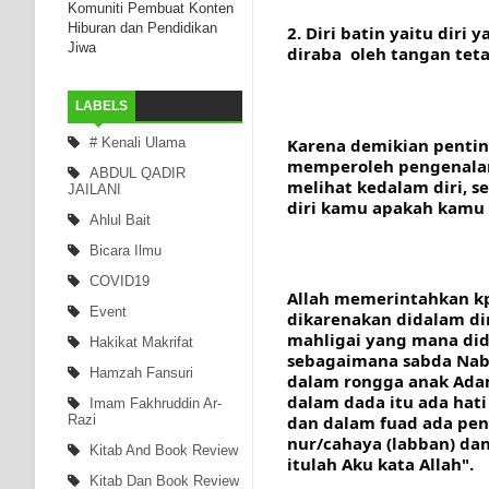
Komuniti Pembuat Konten
Hiburan dan Pendidikan
2. Diri batin yaitu diri
Jiwa
diraba  oleh tangan tet
LABELS
# Kenali Ulama
Karena demikian penting
memperoleh pengenalan 
ABDUL QADIR
melihat kedalam diri, s
JAILANI
diri kamu apakah kamu 
Ahlul Bait
Bicara Ilmu
COVID19
Allah memerintahkan kp
Event
dikarenakan didalam dir
mahligai yang mana did
Hakikat Makrifat
sebagaimana sabda Nabi 
Hamzah Fansuri
dalam rongga anak Adam
dalam dada itu ada hati 
Imam Fakhruddin Ar-
Razi
dan dalam fuad ada penu
nur/cahaya (labban) dan 
Kitab And Book Review
itulah Aku kata Allah".
Kitab Dan Book Review