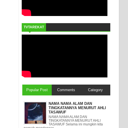
TVTAREKAT
Popular Post
Comments
Category
NAMA NAMA ALAM DAN
TINGKATANNYA MENURUT AHLI
TASAWUF
NAMA NAMA ALAM DAN
TINGKATANNYA MENURUT AHLI
TASAWUF Selama ini mungkin kita
pernah mendengar ...