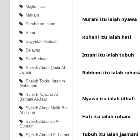
Majlis Haul
Makam
Nurani itu ialah nyawa
Perubatan Islam
Rumi
Ruhani itu ialah hati 
Sayyidah Nafisah
Selawat
Insani itu ialah tubuh
SeniBudaya
Sheikh Abdul Qadir Al-
Rabbani itu ialah rahasi
Jailani
Sheikh Tokku Ibrahim
Mohamad
Syaikh Nawawi Al-
Nyawa itu ialah idhafi
Bantani Al-Jawi
Syeikh Abdul Malik Bin
Abdullah
Hati itu ialah ruhani
Syeikh Abdullah Al-
Qumairi
Tubuh itu ialah jasmani
Syeikh Ahmad Al Fatani