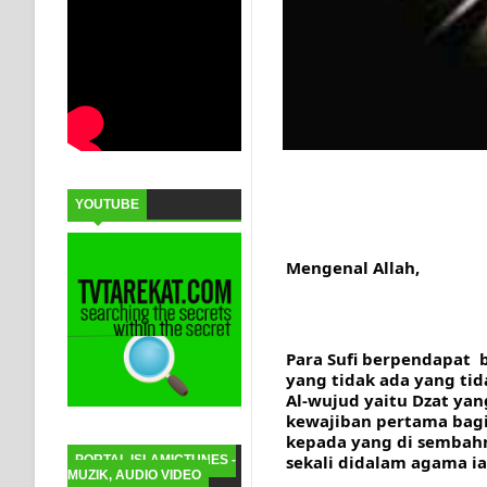
YOUTUBE
Mengenal Allah,
Para Sufi berpendapat  
yang tidak ada yang tid
Al-wujud yaitu Dzat yan
kewajiban pertama bagi
kepada yang di sembahny
sekali didalam agama i
PORTAL ISLAMICTUNES -
MUZIK, AUDIO VIDEO