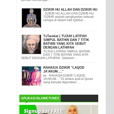
DZIKIR HU ALLAH DAN DZIKIR HU
DZIKIR HU ALLAH DAN DZIKIR HU
“DZIKIR adalah penghasilan sebuah
cahaya di dalam hati (Qalbu) ...
TvTarekat | TUJUH LATIFAH
SIMPUL BATHIN DAN 7 TITIK
BATHIN YANG KITA SEBUT
DENGAN LATHIFAH
TUJUH LATIFAH SIMPUL BATHIN
DAN 7 TITIK BATHIN YANG KITA
SEBUT DENGAN LATHIFAH Sebelum ...
RAHASIA DZIKIR "LAQOD
JA'AKUM...."
ke RAHASIA DZIKIR "LAQOD
JA'AKUM...." Di antara ayat al Quran
yang banyak digunakan ...
APLIKASI ISLAMICTUNES