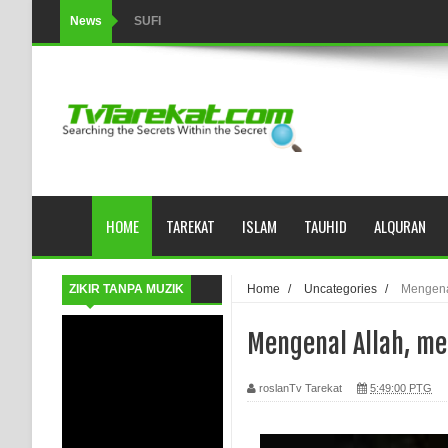
News
SUFI
Tertipu: Sehat dan Waktu Luang
HIKMAH AL-HIKAM IMAM IBNU ‘AṬĀ’ILLĀH - Peringkat-p
AHLI SUFFAH: GOLONGAN SUFI PERTAMA DI ZAMA
Integritas amanah.
HOME
TAREKAT
ISLAM
TAUHID
ALQURAN
WAHDATUL WUJUD (IBNU ARABI) DAN WAHDATUS S
Wusul kepada Allah
ZIKIR TANPA MUZIK
Home
/
Uncategories
/
Mengena
Hati dan dua sayap
Mengenal Allah, m
MUKASYAFAH MENURUT AHL AL-SUNNAH WAL JAMA'
roslanTv Tarekat
5:49:00 PTG
SYARAHAN TINGKAT TINGGI TASAWWUF*
Syahadat… tapi belum benar-benar menyaksikan.