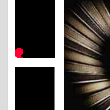
KISAH WALI SUFI, YANG BACAAN SURAT AL-FATIHA
SHAYKH TAREKAT ATAU TUKANG SIHIR? JANGAN
DI TANGAN MURSYID, CINTA MENEMUKAN JALAN P
RAWATAN TAREKAT: APABILA ALLAH MENYEMBUHKA
TASAWUF: BUKAN AJARAN PELIK, TETAPI JALAN M
"Kotoran Yang Paling Bahaya Bukan Pada Pakaian, Tet
Secara Biologis Manusia itu Sama, Dengan Tingkat K
WAHDATUL WUJUD, WAHDATU SYUHUD, DAN MANU
WAHDATUL WUJUD ITU APA..??