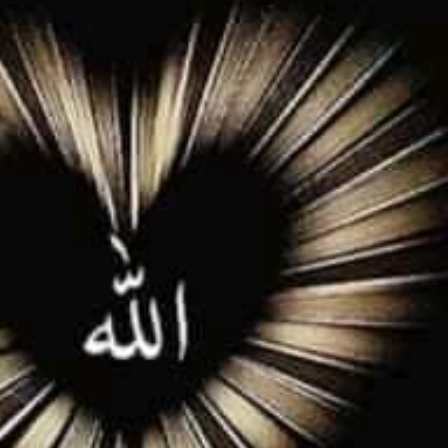
HNYA TIDAK FASIH. TAPI SINGA PUN TUNDUK PADANYA
 MUDAH TERPESONA, JANGAN JUGA MUDAH MENGHUKUM
ULANG
N HATI, JIWA TURUT MENJADI KUAT
EMBERSIHKAN HATI
api Pada Qalbi"
esadaran yang Berbeda
NGGALING KAWULA GUSTI