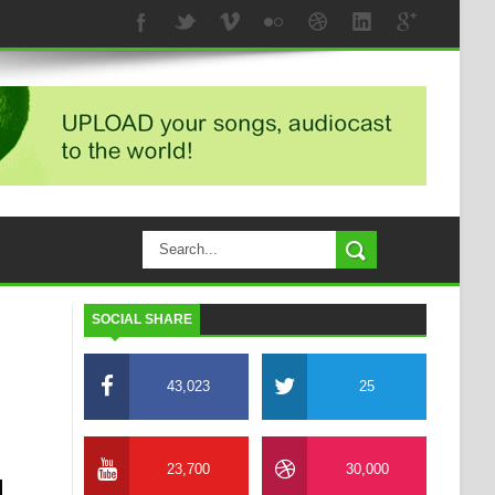
SOCIAL SHARE
43,023
25
23,700
30,000