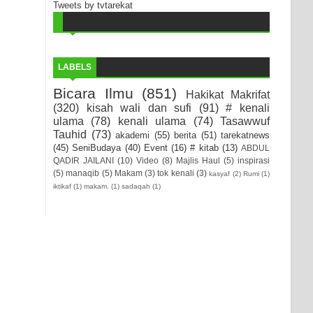
Tweets by tvtarekat
LABELS
Bicara Ilmu
(851)
Hakikat Makrifat
(320)
kisah wali dan sufi
(91)
# kenali
ulama
(78)
kenali ulama
(74)
Tasawwuf
Tauhid
(73)
akademi
(55)
berita
(51)
tarekatnews
(45)
SeniBudaya
(40)
Event
(16)
# kitab
(13)
ABDUL
QADIR JAILANI
(10)
Video
(8)
Majlis Haul
(5)
inspirasi
(5)
manaqib
(5)
Makam
(3)
tok kenali
(3)
kasyaf
(2)
Rumi
(1)
iktikaf
(1)
makam.
(1)
sadaqah
(1)