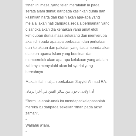
fitnah ini masa, yang telah meratalah ia pada
WAHDATUL WUJUD, WAHDATU
serata alam dunia; daripada kasihkan dunia dan
kasihkan harta dan kasih akan apa-apa yang
SYUHUD, DAN MANUNGGALING
melalai akan hati daripada segala permainan yang
disangka akan dia kenaikan yang amat elok
kehidupan dunia masa sekarang dan menyerupa
KAWULA GUSTI
akan diri pada apa apa perbuatan dan perkataan
dan kelakuan dan pakaian yang tiada mereda akan
WAHDATUL WUJUD ITU APA..??
dia oleh agama Islam yang bersinar, dan
memperelok akan apa-apa kelakuan yang adalah
zahirnya menyalahi akan ini syariat yang
bercahaya.
Maka inilah natijah perkataan Sayyidi Ahmad RA:
أن اولادی ناجون من سائر الفتن في أخر الزمان
"Bermula anak-anak ku mendapat kelepasanlah
mereka itu daripada sekelian fitnah pada akhir
zaman".
-
Wallahu a'lam.
-