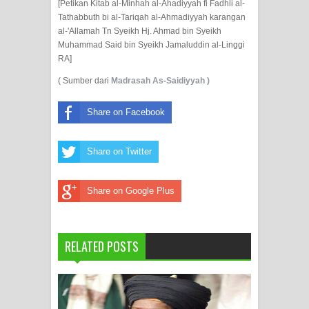
[Petikan Kitab al-Minhah al-Ahadiyyah fi Fadhli al-
Tathabbuth bi al-Tariqah al-Ahmadiyyah karangan
al-'Allamah Tn Syeikh Hj. Ahmad bin Syeikh
Muhammad Said bin Syeikh Jamaluddin al-Linggi
RA]
( Sumber dari
Madrasah As-Saidiyyah )
Share on Facebook
Share on Twitter
Share on Google Plus
RELATED POSTS