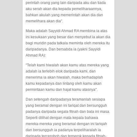
perintah orang yang lain daripada aku dan tiada
RAWATAN TAREKAT: APABILA
aku serah akan dia kepada pemeliharaannya,
bahkan akulah yang memerintah akan dia dan
ALLAH MENYEMBUHKAN HATI, JIWA
memelihara akan dia".
Maka adalah Sayyidi Ahmad RA membina ia atas
TURUT MENJADI KUAT
ini kesukaan yang besar dan menyebut ia akan dia
bagi muridin pada tatkala meminta oleh mereka itu
TASAWUF: BUKAN AJARAN PELIK,
daripadanya. Dan bersabda ia (yakni Sayyidi
Ahmad RA):
TETAPI JALAN MEMBERSIHKAN
"Telah kami hiwalah akan kamu atas mereka yang
HATI
adalah ia terlebih elok daripada kami, dan
menerima ia akan hiwalah, maka berhadaplah
"Kotoran Yang Paling Bahaya Bukan
kamu kepadanya dan lintang oleh kamu akan
permintaan kamu dan hajat kamu atasnya".
Pada Pakaian, Tetapi Pada Qalbi"
Dan setengah daripadanya teramanlah sesiapa
yang beramal dengan ini tariqat dan bersungguh
Secara Biologis Manusia itu Sama,
padanya daripada segala fitnah dan bala ini masa.
Seperti dilihat dengan mata kepala bahawa
Dengan Tingkat Kesadaran yang
mereka-mereka yang beramal dengan ini tariqah
dan bersungguh ia padanya terpeliharalah ia
Berbeda
daripada terceroboh dan terperok kepada fitnah-