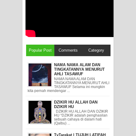
Popular Post
Comments
Category
NAMA NAMA ALAM DAN
TINGKATANNYA MENURUT
AHLI TASAWUF
NAMA NAMA ALAM DAN
TINGKATANNYA MENURUT AHLI
TASAWUF Selama ini mungkin
kita pernah mendengar ...
DZIKIR HU ALLAH DAN
DZIKIR HU
DZIKIR HU ALLAH DAN DZIKIR
HU “DZIKIR adalah penghasilan
sebuah cahaya di dalam hati
(Qalbu) ...
TvTarekat | TUJUH LATIFAH