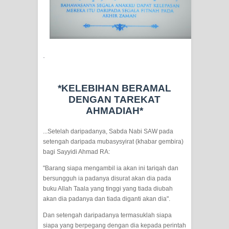
SIRHINDI)
Wusul kepada Allah
·
Hati dan dua sayap
MUKASYAFAH MENURUT AHL AL-
*KELEBIHAN BERAMAL
DENGAN TAREKAT
SUNNAH WAL JAMA'AH: BUKAN
AHMADIAH*
SEKADAR MELIHAT, TETAPI
...Setelah daripadanya, Sabda Nabi SAW pada
setengah daripada mubasysyirat (khabar gembira)
MENGENAL DIRI
bagi Sayyidi Ahmad RA:
SYARAHAN TINGKAT TINGGI
"Barang siapa mengambil ia akan ini tariqah dan
bersungguh ia padanya disurat akan dia pada
buku Allah Taala yang tinggi yang tiada diubah
TASAWWUF*
akan dia padanya dan tiada diganti akan dia".
Syahadat… tapi belum benar-benar
Dan setengah daripadanya termasuklah siapa
siapa yang berpegang dengan dia kepada perintah