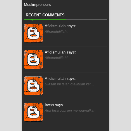
Muslimpreneurs
RECENT COMMENTS
Afidismullah
says:
Alhamdulillah..
Afidismullah
says:
Alhamdulillahi
Afidismullah
says:
Ulasan ini telah dialihkan kel…
Irwan
says:
Apa bisa copi ijin mengamalkan