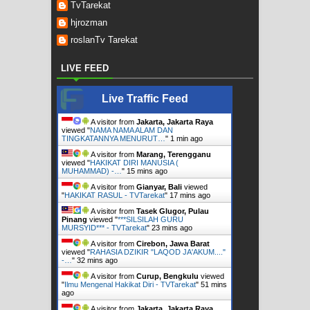
TvTarekat
hjrozman
roslanTv Tarekat
LIVE FEED
Live Traffic Feed
A visitor from
Jakarta, Jakarta Raya
viewed "
NAMA NAMA ALAM DAN
TINGKATANNYA MENURUT…
"
1 min ago
A visitor from
Marang, Terengganu
viewed "
HAKIKAT DIRI MANUSIA (
MUHAMMAD) -…
"
15 mins ago
A visitor from
Gianyar, Bali
viewed
"
HAKIKAT RASUL - TVTarekat
"
17 mins ago
A visitor from
Tasek Glugor, Pulau
Pinang
viewed "
***SILSILAH GURU
MURSYID*** - TVTarekat
"
23 mins ago
A visitor from
Cirebon, Jawa Barat
viewed "
RAHASIA DZIKIR "LAQOD JA'AKUM...."
-…
"
32 mins ago
A visitor from
Curup, Bengkulu
viewed
"
Ilmu Mengenal Hakikat Diri - TVTarekat
"
51 mins
ago
A visitor from
Jakarta, Jakarta Raya