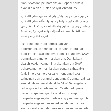
menyaksikan.
Nabi SAW dan peliharaannya. Seperti berkata
akan dia oleh al-Ustaz Sayyidi Ahmad RA
KISAH WALI SUFI, YANG BACAAN
لكل نبي دعوة مجابة، ولكل ولی له عند نبيه صلى الله عليه
و سلم طلة مقبولة. ولما جاء وقتها، سألته صلى الله عليه
SURAT AL-FATIHAHNYA TIDAK
وسلم أن يتولی اصحابی بدات الخاصة في الأمداد. فقال من
انتمى اليك يا أحمد، فلا أكله إلى ولاية غيری ولا إلى كفالة
FASIH. TAPI SINGA PUN TUNDUK
غيري، فأنا وليه و كفيله.
PADANYA
"Bagi tiap-tiap Nabi permintaan yang
diperkenankan akan dia (oleh Allah Taala) dan
SHAYKH TAREKAT ATAU TUKANG
bagi tiap-tiap wali baginya pada sisi Nabinya SAW
permintaan yang terima akan dia. Dan tatkala
tibalah waktunya meminta aku akan dia SAW
SIHIR? JANGAN MUDAH
bahawa memerintah ia akan segala sahabatku
(yakni mereka mereka yang mengambil akan
TERPESONA, JANGAN JUGA
tariqatnya dan beramal dengannya) dengan zatnya
sendiri. Maka bersabdalah ia SAW: Barangsiapa
MUDAH MENGHUKUM
terbangsa ia kepada engkau Ya Ahmad (yakni
barang siapa mengambil ia akan ini tariqah
DI TANGAN MURSYID, CINTA
daripada engkau, daripada orang yang mengambil
daripada engkau dan seperti inilah hingga hari
MENEMUKAN JALAN PULANG
kiamat), maka tiadalah aku serah akan dia kepada