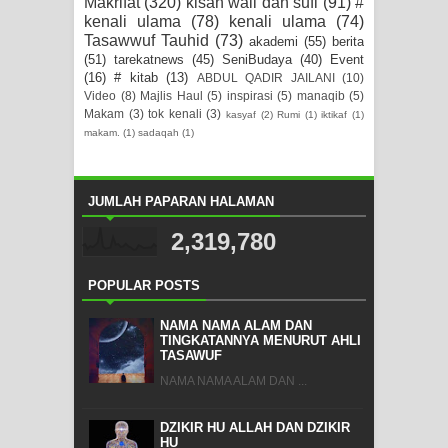
Makrifat
(320)
kisah wali dan sufi
(91)
#
kenali ulama
(78)
kenali ulama
(74)
Tasawwuf Tauhid
(73)
akademi
(55)
berita
(51)
tarekatnews
(45)
SeniBudaya
(40)
Event
(16)
# kitab
(13)
ABDUL QADIR JAILANI
(10)
Video
(8)
Majlis Haul
(5)
inspirasi
(5)
manaqib
(5)
Makam
(3)
tok kenali
(3)
kasyaf
(2)
Rumi
(1)
iktikaf
(1)
makam.
(1)
sadaqah
(1)
JUMLAH PAPARAN HALAMAN
2,319,780
POPULAR POSTS
NAMA NAMA ALAM DAN
TINGKATANNYA MENURUT AHLI
TASAWUF
NAMA NAMA ALAM DAN ...
DZIKIR HU ALLAH DAN DZIKIR
HU