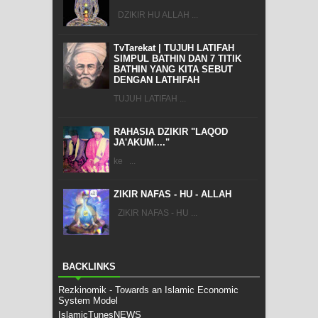
DZIKIR HU ALLAH ...
TvTarekat | TUJUH LATIFAH
SIMPUL BATHIN DAN 7 TITIK
BATHIN YANG KITA SEBUT
DENGAN LATHIFAH
TUJUH LATIFAH ...
RAHASIA DZIKIR "LAQOD
JA'AKUM...."
ke ...
ZIKIR NAFAS - HU - ALLAH
ZIKIR NAFAS - HU ...
BACKLINKS
Rezkinomik - Towards an Islamic Economic
System Model
IslamicTunesNEWS