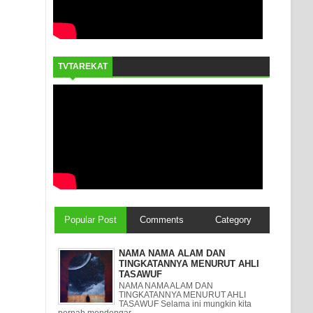
TVTAREKAT
Popular Post
Comments
Category
NAMA NAMA ALAM DAN
TINGKATANNYA MENURUT AHLI
TASAWUF
NAMA NAMA ALAM DAN
TINGKATANNYA MENURUT AHLI
TASAWUF Selama ini mungkin kita
pernah mendengar ...