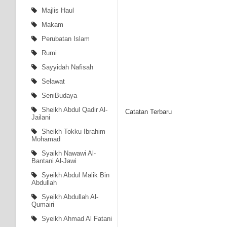
Majlis Haul
Makam
Perubatan Islam
Rumi
Sayyidah Nafisah
Selawat
SeniBudaya
Sheikh Abdul Qadir Al-
Catatan Terbaru
Jailani
Sheikh Tokku Ibrahim
Mohamad
Syaikh Nawawi Al-
Bantani Al-Jawi
Syeikh Abdul Malik Bin
Abdullah
Syeikh Abdullah Al-
Qumairi
Syeikh Ahmad Al Fatani