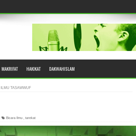
eringkat Zikir
N RASULULLAH SAW?
MAKRIFAT
HAKIKAT
DAKWAHISLAM
YUHUD (AHMAD SIRHINDI)
ILMU TASAWWUF
AH: BUKAN SEKADAR MELIHAT, TETAPI MENGENAL DIRI
Bicara Ilmu
,
tarekat