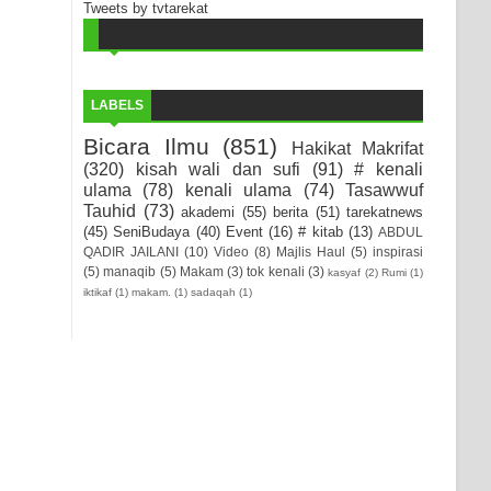
Tweets by tvtarekat
LABELS
Bicara Ilmu
(851)
Hakikat Makrifat
(320)
kisah wali dan sufi
(91)
# kenali
ulama
(78)
kenali ulama
(74)
Tasawwuf
Tauhid
(73)
akademi
(55)
berita
(51)
tarekatnews
(45)
SeniBudaya
(40)
Event
(16)
# kitab
(13)
ABDUL
QADIR JAILANI
(10)
Video
(8)
Majlis Haul
(5)
inspirasi
(5)
manaqib
(5)
Makam
(3)
tok kenali
(3)
kasyaf
(2)
Rumi
(1)
iktikaf
(1)
makam.
(1)
sadaqah
(1)