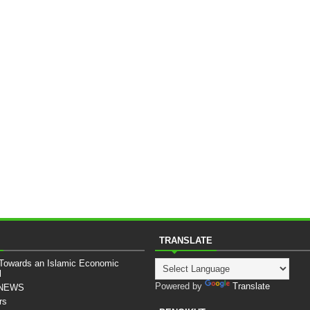
TRANSLATE
 Towards an Islamic Economic
l
Powered by
Translate
sNEWS
rs