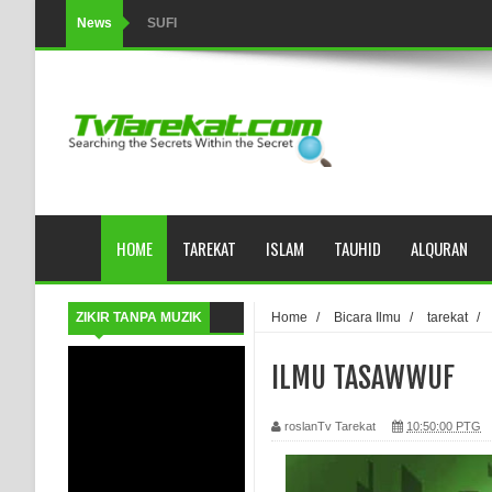
News
SUFI
Tertipu: Sehat dan Waktu Luang
HIKMAH AL-HIKAM IMAM IBNU ‘AṬĀ’ILLĀH - Peringkat-p
AHLI SUFFAH: GOLONGAN SUFI PERTAMA DI ZAMA
Integritas amanah.
HOME
TAREKAT
ISLAM
TAUHID
ALQURAN
WAHDATUL WUJUD (IBNU ARABI) DAN WAHDATUS S
Wusul kepada Allah
ZIKIR TANPA MUZIK
Home
/
Bicara Ilmu
/
tarekat
/
Hati dan dua sayap
ILMU TASAWWUF
MUKASYAFAH MENURUT AHL AL-SUNNAH WAL JAMA'
roslanTv Tarekat
10:50:00 PTG
SYARAHAN TINGKAT TINGGI TASAWWUF*
Syahadat… tapi belum benar-benar menyaksikan.