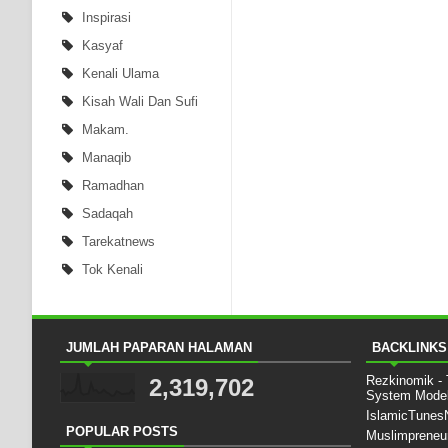
Inspirasi
Kasyaf
Kenali Ulama
Kisah Wali Dan Sufi
Makam.
Manaqib
Ramadhan
Sadaqah
Tarekatnews
Tok Kenali
JUMLAH PAPARAN HALAMAN
BACKLINKS
Rezkinomik -
2,319,702
System Mode
IslamicTune
POPULAR POSTS
Muslimpreneu