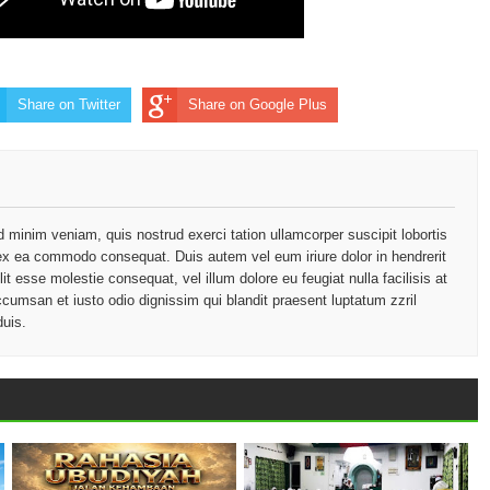
Share on Twitter
Share on Google Plus
d minim veniam, quis nostrud exerci tation ullamcorper suscipit lobortis
p ex ea commodo consequat. Duis autem vel eum iriure dolor in hendrerit
lit esse molestie consequat, vel illum dolore eu feugiat nulla facilisis at
ccumsan et iusto odio dignissim qui blandit praesent luptatum zzril
duis.