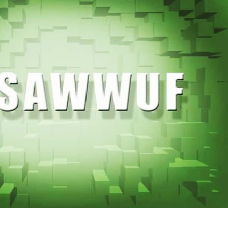
HNYA TIDAK FASIH. TAPI SINGA PUN TUNDUK PADANYA
 MUDAH TERPESONA, JANGAN JUGA MUDAH MENGHUKUM
ULANG
N HATI, JIWA TURUT MENJADI KUAT
EMBERSIHKAN HATI
api Pada Qalbi"
esadaran yang Berbeda
NGGALING KAWULA GUSTI