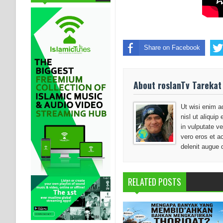
Share on Facebook
About roslanTv Tarekat
Ut wisi enim a
nisl ut aliqui
in vulputate ve
vero eros et a
delenit augue 
RELATED POSTS