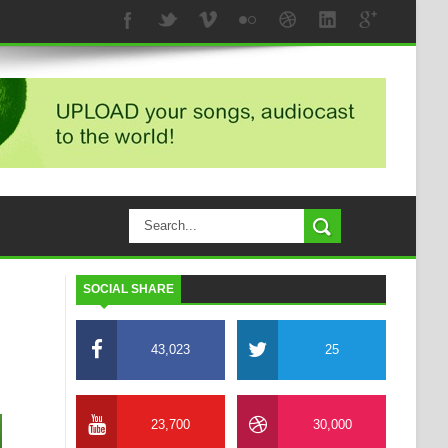
SOCIAL SHARE
43,023
25
23,700
30,000