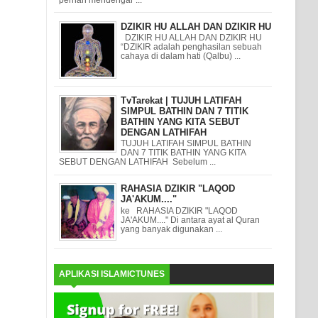
DZIKIR HU ALLAH DAN DZIKIR HU
DZIKIR HU ALLAH DAN DZIKIR HU
“DZIKIR adalah penghasilan sebuah
cahaya di dalam hati (Qalbu) ...
TvTarekat | TUJUH LATIFAH
SIMPUL BATHIN DAN 7 TITIK
BATHIN YANG KITA SEBUT
DENGAN LATHIFAH
TUJUH LATIFAH SIMPUL BATHIN
DAN 7 TITIK BATHIN YANG KITA
SEBUT DENGAN LATHIFAH Sebelum ...
RAHASIA DZIKIR "LAQOD
JA'AKUM...."
ke RAHASIA DZIKIR "LAQOD
JA'AKUM...." Di antara ayat al Quran
yang banyak digunakan ...
APLIKASI ISLAMICTUNES