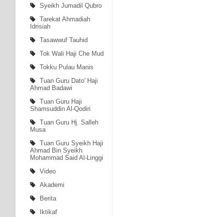
Syeikh Jumadil Qubro
Tarekat Ahmadiah
Idrisiah
Tasawwuf Tauhid
Tok Wali Haji Che Mud
Tokku Pulau Manis
Tuan Guru Dato' Haji
Ahmad Badawi
Tuan Guru Haji
Shamsuddin Al-Qodiri
Tuan Guru Hj. Salleh
Musa
Tuan Guru Syeikh Haji
Ahmad Bin Syeikh
Mohammad Said Al-Linggi
Video
Akademi
Berita
Iktikaf