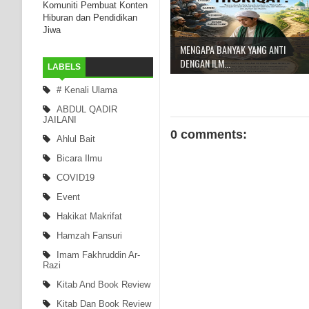
Komuniti Pembuat Konten
Hiburan dan Pendidikan
Jiwa
MENGAPA BANYAK YANG ANTI
DENGAN ILM...
LABELS
# Kenali Ulama
ABDUL QADIR
JAILANI
0 comments:
Ahlul Bait
Bicara Ilmu
COVID19
Event
Hakikat Makrifat
Hamzah Fansuri
Imam Fakhruddin Ar-
Razi
Kitab And Book Review
Kitab Dan Book Review