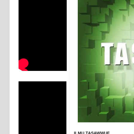
KISAH WALI SUFI, YANG BACAAN SURAT AL-FATIHA
SHAYKH TAREKAT ATAU TUKANG SIHIR? JANGAN
DI TANGAN MURSYID, CINTA MENEMUKAN JALAN P
RAWATAN TAREKAT: APABILA ALLAH MENYEMBUHKA
TASAWUF: BUKAN AJARAN PELIK, TETAPI JALAN M
"Kotoran Yang Paling Bahaya Bukan Pada Pakaian, Tet
Secara Biologis Manusia itu Sama, Dengan Tingkat K
WAHDATUL WUJUD, WAHDATU SYUHUD, DAN MANU
WAHDATUL WUJUD ITU APA..??
ILMU TASAWWUF