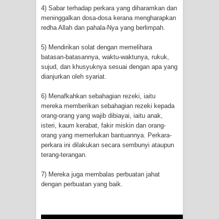
menyaksikan.
4) Sabar terhadap perkara yang diharamkan dan
meninggalkan dosa-dosa kerana mengharapkan
KISAH WALI SUFI, YANG BACAAN
redha Allah dan pahala-Nya yang berlimpah.
SURAT AL-FATIHAHNYA TIDAK
5) Mendirikan solat dengan memelihara
batasan-batasannya, waktu-waktunya, rukuk,
FASIH. TAPI SINGA PUN TUNDUK
sujud, dan khusyuknya sesuai dengan apa yang
dianjurkan oleh syariat.
PADANYA
6) Menafkahkan sebahagian rezeki, iaitu
mereka memberikan sebahagian rezeki kepada
SHAYKH TAREKAT ATAU TUKANG
orang-orang yang wajib dibiayai, iaitu anak,
isteri, kaum kerabat, fakir miskin dan orang-
SIHIR? JANGAN MUDAH
orang yang memerlukan bantuannya. Perkara-
perkara ini dilakukan secara sembunyi ataupun
TERPESONA, JANGAN JUGA
terang-terangan.
MUDAH MENGHUKUM
7) Mereka juga membalas perbuatan jahat
dengan perbuatan yang baik.
DI TANGAN MURSYID, CINTA
MENEMUKAN JALAN PULANG