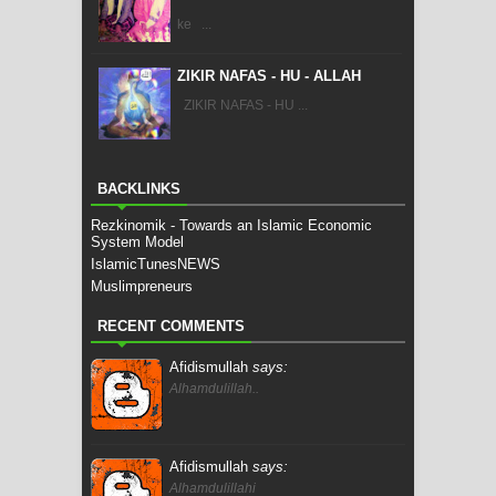
ke ...
ZIKIR NAFAS - HU - ALLAH
ZIKIR NAFAS - HU ...
BACKLINKS
Rezkinomik - Towards an Islamic Economic
System Model
IslamicTunesNEWS
Muslimpreneurs
RECENT COMMENTS
Afidismullah
says:
Alhamdulillah..
Afidismullah
says:
Alhamdulillahi