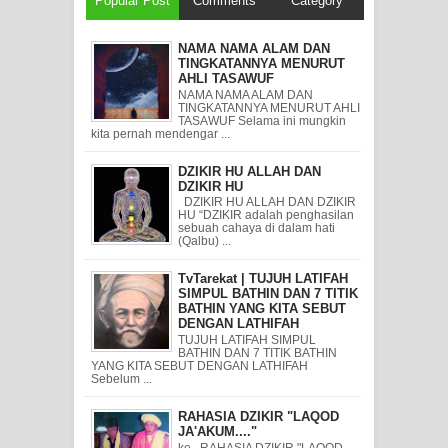
Popular Post
Comments
Category
NAMA NAMA ALAM DAN
TINGKATANNYA MENURUT
AHLI TASAWUF
NAMA NAMA ALAM DAN
TINGKATANNYA MENURUT AHLI
TASAWUF Selama ini mungkin
kita pernah mendengar ...
DZIKIR HU ALLAH DAN
DZIKIR HU
DZIKIR HU ALLAH DAN DZIKIR
HU “DZIKIR adalah penghasilan
sebuah cahaya di dalam hati
(Qalbu) ...
TvTarekat | TUJUH LATIFAH
SIMPUL BATHIN DAN 7 TITIK
BATHIN YANG KITA SEBUT
DENGAN LATHIFAH
TUJUH LATIFAH SIMPUL
BATHIN DAN 7 TITIK BATHIN
YANG KITA SEBUT DENGAN LATHIFAH
Sebelum ...
RAHASIA DZIKIR "LAQOD
JA'AKUM...."
ke RAHASIA DZIKIR "LAQOD