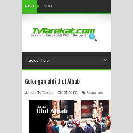
News
SUFI
Tertipu: Sehat dan Waktu Luang
HIKMAH AL-HIKAM IMAM IBNU
‘AṬĀ’ILLĀH - Peringkat-peringkat
Zikir
AHLI SUFFAH: GOLONGAN SUFI
Golongan ahli Ulul Albab
PERTAMA DI ZAMAN RASULULLAH
roslanTv Tarekat
9:35:00 PG
Bicara Ilmu
SAW?
Integritas amanah.
WAHDATUL WUJUD (IBNU ARABI)
DAN WAHDATUS SYUHUD (AHMAD