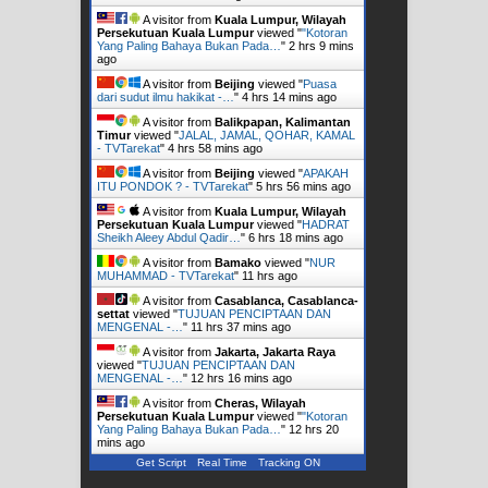
A visitor from
Kuala Lumpur, Wilayah
Persekutuan Kuala Lumpur
viewed "
"Kotoran
Yang Paling Bahaya Bukan Pada…
"
2 hrs 9 mins
ago
A visitor from
Beijing
viewed "
Puasa
dari sudut ilmu hakikat -…
"
4 hrs 15 mins ago
A visitor from
Balikpapan, Kalimantan
Timur
viewed "
JALAL, JAMAL, QOHAR, KAMAL
- TVTarekat
"
4 hrs 58 mins ago
A visitor from
Beijing
viewed "
APAKAH
ITU PONDOK ? - TVTarekat
"
5 hrs 56 mins ago
A visitor from
Kuala Lumpur, Wilayah
Persekutuan Kuala Lumpur
viewed "
HADRAT
Sheikh Aleey Abdul Qadir…
"
6 hrs 18 mins ago
A visitor from
Bamako
viewed "
NUR
MUHAMMAD - TVTarekat
"
11 hrs ago
A visitor from
Casablanca, Casablanca-
settat
viewed "
TUJUAN PENCIPTAAN DAN
MENGENAL -…
"
11 hrs 37 mins ago
A visitor from
Jakarta, Jakarta Raya
viewed "
TUJUAN PENCIPTAAN DAN
MENGENAL -…
"
12 hrs 16 mins ago
A visitor from
Cheras, Wilayah
Persekutuan Kuala Lumpur
viewed "
"Kotoran
Yang Paling Bahaya Bukan Pada…
"
12 hrs 20
mins ago
Get Script
Real Time
Tracking ON