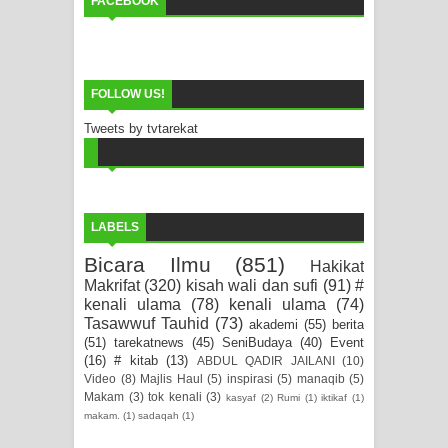
FACEBOOK
FOLLOW US!
Tweets by tvtarekat
LABELS
Bicara Ilmu
(851)
Hakikat
Makrifat
(320)
kisah wali dan sufi
(91)
#
kenali ulama
(78)
kenali ulama
(74)
Tasawwuf Tauhid
(73)
akademi
(55)
berita
(51)
tarekatnews
(45)
SeniBudaya
(40)
Event
(16)
# kitab
(13)
ABDUL QADIR JAILANI
(10)
Video
(8)
Majlis Haul
(5)
inspirasi
(5)
manaqib
(5)
Makam
(3)
tok kenali
(3)
kasyaf
(2)
Rumi
(1)
iktikaf
(1)
makam.
(1)
sadaqah
(1)