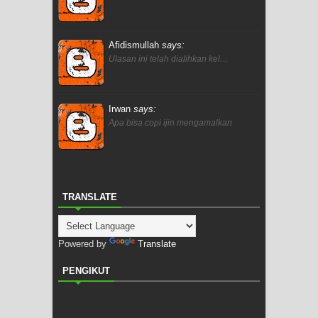
Afidismullah
says:
Ulasan ini telah dialihkan kel…
Irwan
says:
Apa bisa copi ijin mengamalkan
TRANSLATE
Powered by
Translate
PENGIKUT