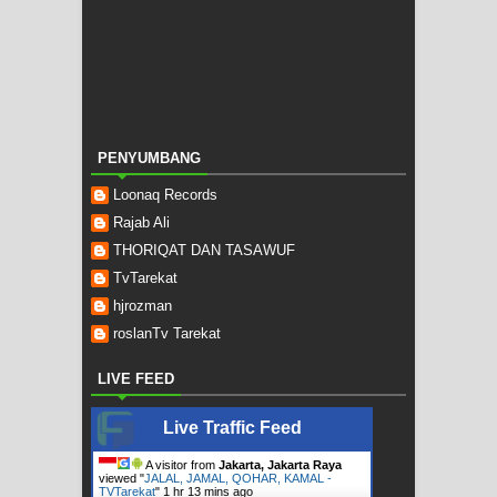
PENYUMBANG
Loonaq Records
Rajab Ali
THORIQAT DAN TASAWUF
TvTarekat
hjrozman
roslanTv Tarekat
LIVE FEED
Live Traffic Feed
A visitor from
Jakarta, Jakarta Raya
viewed "
JALAL, JAMAL, QOHAR, KAMAL -
TVTarekat
"
1 hr 13 mins ago