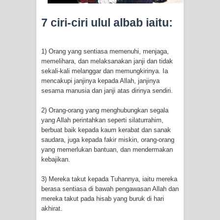
SIRHINDI)
7 ciri-ciri ulul albab iaitu:
Wusul kepada Allah
1) Orang yang sentiasa memenuhi, menjaga,
Hati dan dua sayap
memelihara, dan melaksanakan janji dan tidak
sekali-kali melanggar dan memungkirinya. Ia
MUKASYAFAH MENURUT AHL AL-
mencakupi janjinya kepada Allah, janjinya
sesama manusia dan janji atas dirinya sendiri.
SUNNAH WAL JAMA'AH: BUKAN
2) Orang-orang yang menghubungkan segala
yang Allah perintahkan seperti silaturrahim,
SEKADAR MELIHAT, TETAPI
berbuat baik kepada kaum kerabat dan sanak
saudara, juga kepada fakir miskin, orang-orang
MENGENAL DIRI
yang memerlukan bantuan, dan mendermakan
kebajikan.
SYARAHAN TINGKAT TINGGI
3) Mereka takut kepada Tuhannya, iaitu mereka
TASAWWUF*
berasa sentiasa di bawah pengawasan Allah dan
mereka takut pada hisab yang buruk di hari
Syahadat… tapi belum benar-benar
akhirat.