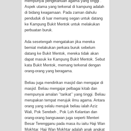
mempunyai pengetahuan agama yang tinggi .
TURUT MENJADI KUAT
Aspek utama yang terkenal di kampung adalah
di bidang keagamaan. Pada zaman dahulu
penduduk di luar memang segan untuk datang
TASAWUF: BUKAN AJARAN PELIK,
ke Kampung Bukit Mentok untuk melakukan
perbuatan buruk.
TETAPI JALAN MEMBERSIHKAN
Ada sesetengah mengatakan jika mereka
HATI
berniat melakukan perkara buruk sebelum
datang ke Bukit Mentok, mereka tidak akan
"Kotoran Yang Paling Bahaya Bukan
dapat masuk ke Kampung Bukit Mentok. Sebut
kata Bukit Mentok, memang terkenal dengan
Pada Pakaian, Tetapi Pada Qalbi"
orang-orang yang beragama.
Secara Biologis Manusia itu Sama,
Beliau juga mendirikan masjid dan mengajar di
masjid. Beliau mengajar pelbagai kitab dan
Dengan Tingkat Kesadaran yang
mempunyai amalan ‘’tarikat’’ yang tinggi. Beliau
merupakan tempat merujuk ilmu agama. Antara
Berbeda
orang yang selalu merujuk beliau ialah Aziz
Wali, Pok Serebeh , Pok Loh Kelantan dan
WAHDATUL WUJUD, WAHDATU
orang-orang bangsawan juga seperti Menteri
Besar Terengganu pada masa itu iaitu Haji Wan
SYUHUD, DAN MANUNGGALING
Mokhtar. Haji Wan Mokhtar adalah anak angkat