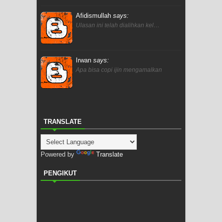
Afidismullah
says:
Ulasan ini telah dialihkan kel…
Irwan
says:
Apa bisa copi ijin mengamalkan
TRANSLATE
Powered by
Translate
PENGIKUT