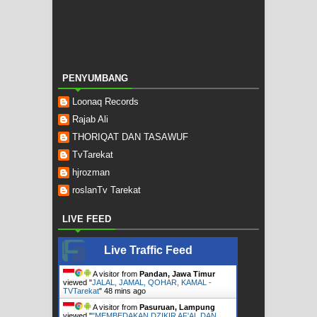
PENYUMBANG
Loonaq Records
Rajab Ali
THORIQAT DAN TASAWUF
TvTarekat
hjrozman
roslanTv Tarekat
LIVE FEED
Live Traffic Feed
A visitor from
Pandan, Jawa Timur
viewed "
JALAL, JAMAL, QOHAR, KAMAL -
TVTarekat
"
48 mins ago
A visitor from
Pasuruan, Lampung
viewed "
"MEMBEDAKAN DZIKIR AF'AL DAN