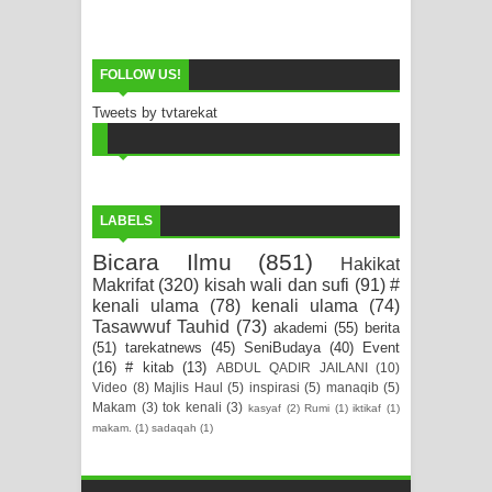
FOLLOW US!
Tweets by tvtarekat
LABELS
Bicara Ilmu
(851)
Hakikat
Makrifat
(320)
kisah wali dan sufi
(91)
#
kenali ulama
(78)
kenali ulama
(74)
Tasawwuf Tauhid
(73)
akademi
(55)
berita
(51)
tarekatnews
(45)
SeniBudaya
(40)
Event
(16)
# kitab
(13)
ABDUL QADIR JAILANI
(10)
Video
(8)
Majlis Haul
(5)
inspirasi
(5)
manaqib
(5)
Makam
(3)
tok kenali
(3)
kasyaf
(2)
Rumi
(1)
iktikaf
(1)
makam.
(1)
sadaqah
(1)