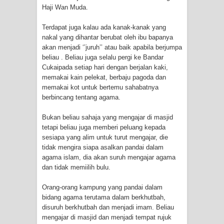
Haji Wan Muda.
KAWULA GUSTI
Terdapat juga kalau ada kanak-kanak yang
nakal yang dihantar berubat oleh ibu bapanya
WAHDATUL WUJUD ITU APA..??
akan menjadi ‘’juruh’’ atau baik apabila berjumpa
beliau . Beliau juga selalu pergi ke Bandar
SUFI
Cukaipada setiap hari dengan berjalan kaki,
memakai kain pelekat, berbaju pagoda dan
memakai kot untuk bertemu sahabatnya
berbincang tentang agama.
Bukan beliau sahaja yang mengajar di masjid
tetapi beliau juga memberi peluang kepada
sesiapa yang alim untuk turut mengajar, die
tidak mengira siapa asalkan pandai dalam
agama islam, dia akan suruh mengajar agama
dan tidak memiilih bulu.
Orang-orang kampung yang pandai dalam
bidang agama terutama dalam berkhutbah,
disuruh berkhutbah dan menjadi imam. Beliau
mengajar di masjid dan menjadi tempat rujuk