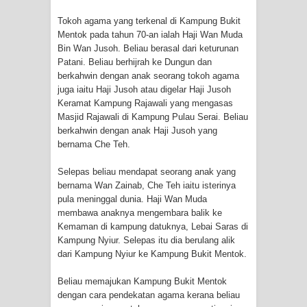
SURAT AL-FATIHAHNYA TIDAK
Tokoh agama yang terkenal di Kampung Bukit
FASIH. TAPI SINGA PUN TUNDUK
Mentok pada tahun 70-an ialah Haji Wan Muda
Bin Wan Jusoh. Beliau berasal dari keturunan
Patani. Beliau berhijrah ke Dungun dan
PADANYA
berkahwin dengan anak seorang tokoh agama
juga iaitu Haji Jusoh atau digelar Haji Jusoh
SHAYKH TAREKAT ATAU TUKANG
Keramat Kampung Rajawali yang mengasas
Masjid Rajawali di Kampung Pulau Serai. Beliau
SIHIR? JANGAN MUDAH
berkahwin dengan anak Haji Jusoh yang
bernama Che Teh.
TERPESONA, JANGAN JUGA
Selepas beliau mendapat seorang anak yang
MUDAH MENGHUKUM
bernama Wan Zainab, Che Teh iaitu isterinya
pula meninggal dunia. Haji Wan Muda
DI TANGAN MURSYID, CINTA
membawa anaknya mengembara balik ke
Kemaman di kampung datuknya, Lebai Saras di
MENEMUKAN JALAN PULANG
Kampung Nyiur. Selepas itu dia berulang alik
dari Kampung Nyiur ke Kampung Bukit Mentok.
RAWATAN TAREKAT: APABILA
Beliau memajukan Kampung Bukit Mentok
ALLAH MENYEMBUHKAN HATI, JIWA
dengan cara pendekatan agama kerana beliau