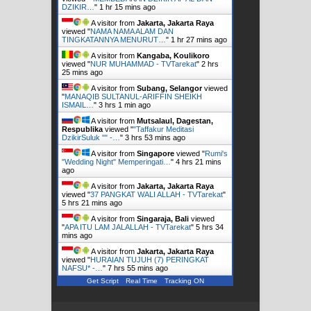
DZIKIR…
"
1 hr 15 mins ago
A visitor from
Jakarta, Jakarta Raya
viewed "
NAMA NAMA ALAM DAN
TINGKATANNYA MENURUT…
"
1 hr 27 mins ago
A visitor from
Kangaba, Koulikoro
viewed "
NUR MUHAMMAD - TVTarekat
"
2 hrs
25 mins ago
A visitor from
Subang, Selangor
viewed
"
MANAQIB SULTANUL-ARIFFIN SHEIKH
ISMAIL…
"
3 hrs 2 mins ago
A visitor from
Mutsalaul, Dagestan,
Respublika
viewed "
"Taffakur Meditasi
DzikirSuluk "" -…
"
3 hrs 53 mins ago
A visitor from
Singapore
viewed "
Rumi's
"Wedding Night" Memperingati…
"
4 hrs 21 mins
ago
A visitor from
Jakarta, Jakarta Raya
viewed "
37 PANGKAT WALI ALLAH - TVTarekat
"
5 hrs 21 mins ago
A visitor from
Singaraja, Bali
viewed
"
APA ITU LAM JALALLAH - TVTarekat
"
5 hrs 34
mins ago
A visitor from
Jakarta, Jakarta Raya
viewed "
HURAIAN TUJUH (7) PERINGKAT
NAFSU* -…
"
7 hrs 55 mins ago
Get Script
Real Time
Tracking ON