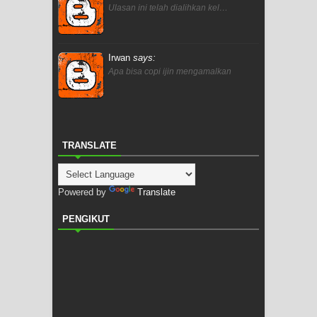
Ulasan ini telah dialihkan kel…
Irwan
says:
Apa bisa copi ijin mengamalkan
TRANSLATE
Powered by
Translate
PENGIKUT