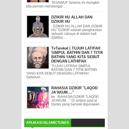
TASAWUF Selama ini mungkin
kita pernah mendengar ...
DZIKIR HU ALLAH DAN
DZIKIR HU
DZIKIR HU ALLAH DAN DZIKIR
HU “DZIKIR adalah penghasilan
sebuah cahaya di dalam hati
(Qalbu) ...
TvTarekat | TUJUH LATIFAH
SIMPUL BATHIN DAN 7 TITIK
BATHIN YANG KITA SEBUT
DENGAN LATHIFAH
TUJUH LATIFAH SIMPUL
BATHIN DAN 7 TITIK BATHIN
YANG KITA SEBUT DENGAN LATHIFAH
Sebelum ...
RAHASIA DZIKIR "LAQOD
JA'AKUM...."
ke RAHASIA DZIKIR "LAQOD
JA'AKUM...." Di antara ayat al
Quran yang banyak digunakan ...
APLIKASI ISLAMICTUNES