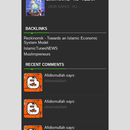
ZIKIR NAFAS - HU ...
BACKLINKS
Rezkinomik - Towards an Islamic Economic
System Model
IslamicTunesNEWS
Muslimpreneurs
RECENT COMMENTS
Afidismullah
says:
Alhamdulillah..
Afidismullah
says:
Alhamdulillahi
Afidismullah
says: