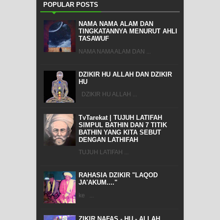
POPULAR POSTS
NAMA NAMA ALAM DAN
TINGKATANNYA MENURUT AHLI
TASAWUF
NAMA NAMA ALAM DAN ...
DZIKIR HU ALLAH DAN DZIKIR
HU
DZIKIR HU ALLAH ...
TvTarekat | TUJUH LATIFAH
SIMPUL BATHIN DAN 7 TITIK
BATHIN YANG KITA SEBUT
DENGAN LATHIFAH
TUJUH LATIFAH ...
RAHASIA DZIKIR "LAQOD
JA'AKUM...."
ke ...
ZIKIR NAFAS - HU - ALLAH