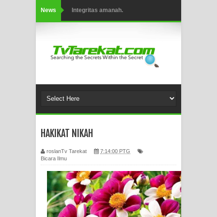
News
Integritas amanah.
WAHDATUL WUJUD (IBNU ARABI)
DAN WAHDATUS SYUHUD (AHMAD
SIRHINDI)
Wusul kepada Allah
Hati dan dua sayap
MUKASYAFAH MENURUT AHL AL-
HAKIKAT NIKAH
SUNNAH WAL JAMA'AH: BUKAN
roslanTv Tarekat
7:14:00 PTG
SEKADAR MELIHAT, TETAPI
Bicara Ilmu
MENGENAL DIRI
SYARAHAN TINGKAT TINGGI