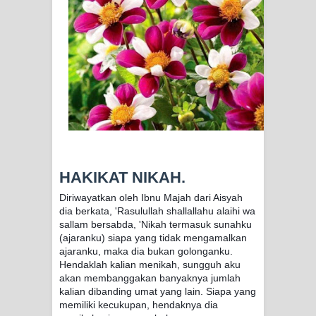
TASAWWUF*
Syahadat… tapi belum benar-benar
menyaksikan.
KISAH WALI SUFI, YANG BACAAN
SURAT AL-FATIHAHNYA TIDAK
FASIH. TAPI SINGA PUN TUNDUK
HAKIKAT NIKAH.
PADANYA
Diriwayatkan oleh Ibnu Majah dari Aisyah
SHAYKH TAREKAT ATAU TUKANG
dia berkata, 'Rasulullah shallallahu alaihi wa
sallam bersabda, 'Nikah termasuk sunahku
(ajaranku) siapa yang tidak mengamalkan
SIHIR? JANGAN MUDAH
ajaranku, maka dia bukan golonganku.
Hendaklah kalian menikah, sungguh aku
TERPESONA, JANGAN JUGA
akan membanggakan banyaknya jumlah
kalian dibanding umat yang lain. Siapa yang
MUDAH MENGHUKUM
memiliki kecukupan, hendaknya dia