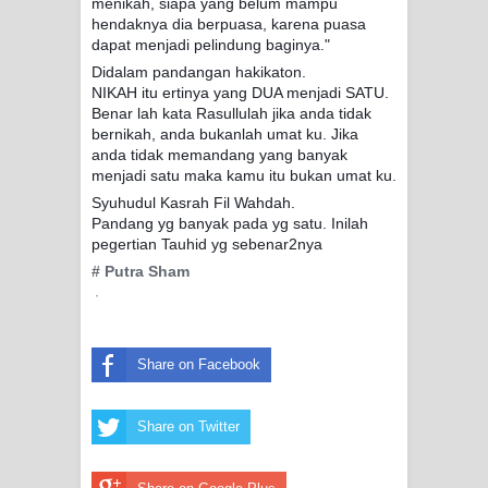
menikah, siapa yang belum mampu
DI TANGAN MURSYID, CINTA
hendaknya dia berpuasa, karena puasa
dapat menjadi pelindung baginya."
MENEMUKAN JALAN PULANG
Didal
am pandangan hakikaton.
NIKAH itu ertinya yang DUA menjadi SATU.
RAWATAN TAREKAT: APABILA
Benar lah kata Rasullulah jika anda tidak
bernikah, anda bukanlah umat ku. Jika
ALLAH MENYEMBUHKAN HATI, JIWA
anda tidak memandang yang banyak
menjadi satu maka kamu itu bukan umat ku.
TURUT MENJADI KUAT
Syuhudul Kasrah Fil Wahdah.
Pandang yg banyak pada yg satu. Inilah
pegertian Tauhid yg sebenar2nya
TASAWUF: BUKAN AJARAN PELIK,
# Putra Sham
TETAPI JALAN MEMBERSIHKAN
·
HATI
Share on Facebook
"Kotoran Yang Paling Bahaya Bukan
Share on Twitter
Pada Pakaian, Tetapi Pada Qalbi"
Secara Biologis Manusia itu Sama,