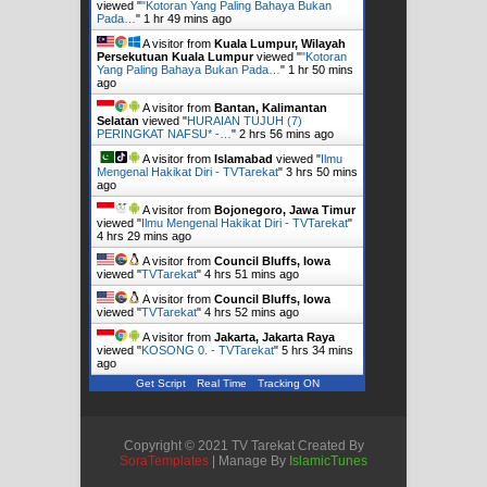
viewed "
"Kotoran Yang Paling Bahaya Bukan
Pada…
"
1 hr 49 mins ago
A visitor from
Kuala Lumpur, Wilayah
Persekutuan Kuala Lumpur
viewed "
"Kotoran
Yang Paling Bahaya Bukan Pada…
"
1 hr 50 mins
ago
A visitor from
Bantan, Kalimantan
Selatan
viewed "
HURAIAN TUJUH (7)
PERINGKAT NAFSU* -…
"
2 hrs 56 mins ago
A visitor from
Islamabad
viewed "
Ilmu
Mengenal Hakikat Diri - TVTarekat
"
3 hrs 50 mins
ago
A visitor from
Bojonegoro, Jawa Timur
viewed "
Ilmu Mengenal Hakikat Diri - TVTarekat
"
4 hrs 29 mins ago
A visitor from
Council Bluffs, Iowa
viewed "
TVTarekat
"
4 hrs 51 mins ago
A visitor from
Council Bluffs, Iowa
viewed "
TVTarekat
"
4 hrs 52 mins ago
A visitor from
Jakarta, Jakarta Raya
viewed "
KOSONG 0. - TVTarekat
"
5 hrs 34 mins
ago
Get Script
Real Time
Tracking ON
Copyright © 2021 TV Tarekat Created By
SoraTemplates
| Manage By
IslamicTunes