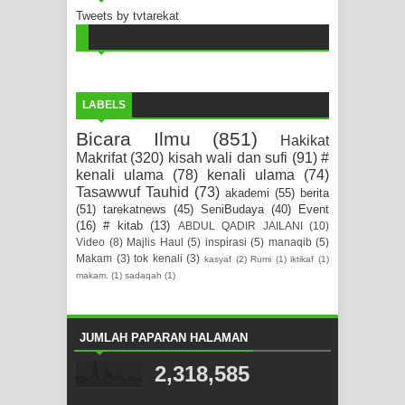
Tweets by tvtarekat
LABELS
Bicara Ilmu
(851)
Hakikat
Makrifat
(320)
kisah wali dan sufi
(91)
#
kenali ulama
(78)
kenali ulama
(74)
Tasawwuf Tauhid
(73)
akademi
(55)
berita
(51)
tarekatnews
(45)
SeniBudaya
(40)
Event
(16)
# kitab
(13)
ABDUL QADIR JAILANI
(10)
Video
(8)
Majlis Haul
(5)
inspirasi
(5)
manaqib
(5)
Makam
(3)
tok kenali
(3)
kasyaf
(2)
Rumi
(1)
iktikaf
(1)
makam.
(1)
sadaqah
(1)
JUMLAH PAPARAN HALAMAN
2,318,585