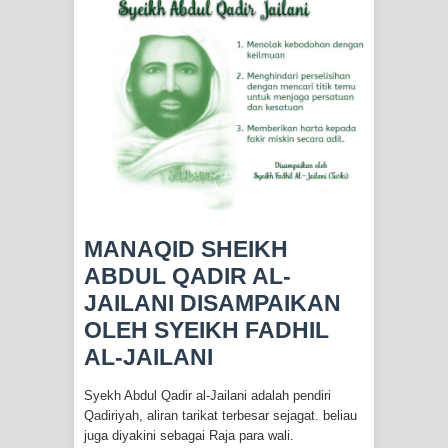
SIRHINDI)
Wusul kepada Allah
Hati dan dua sayap
MUKASYAFAH MENURUT AHL AL-
SUNNAH WAL JAMA'AH: BUKAN
MANAQID SHEIKH
SEKADAR MELIHAT, TETAPI
ABDUL QADIR AL-
MENGENAL DIRI
JAILANI DISAMPAIKAN
OLEH SYEIKH FADHIL
SYARAHAN TINGKAT TINGGI
AL-JAILANI
TASAWWUF*
Syekh Abdul Qadir al-Jailani adalah pendiri
Syahadat… tapi belum benar-benar
Qadiriyah, aliran tarikat terbesar sejagat. beliau
juga diyakini sebagai Raja para wali.