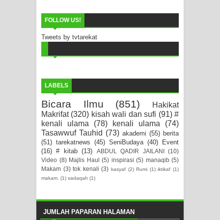
FOLLOW US!
Tweets by tvtarekat
LABELS
Bicara Ilmu
(851)
Hakikat
Makrifat
(320)
kisah wali dan sufi
(91)
#
kenali ulama
(78)
kenali ulama
(74)
Tasawwuf Tauhid
(73)
akademi
(55)
berita
(51)
tarekatnews
(45)
SeniBudaya
(40)
Event
(16)
# kitab
(13)
ABDUL QADIR JAILANI
(10)
Video
(8)
Majlis Haul
(5)
inspirasi
(5)
manaqib
(5)
Makam
(3)
tok kenali
(3)
kasyaf
(2)
Rumi
(1)
iktikaf
(1)
makam.
(1)
sadaqah
(1)
JUMLAH PAPARAN HALAMAN