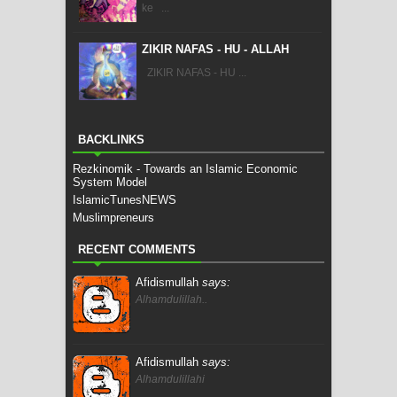
ke ...
ZIKIR NAFAS - HU - ALLAH
ZIKIR NAFAS - HU ...
BACKLINKS
Rezkinomik - Towards an Islamic Economic
System Model
IslamicTunesNEWS
Muslimpreneurs
RECENT COMMENTS
Afidismullah
says:
Alhamdulillah..
Afidismullah
says:
Alhamdulillahi