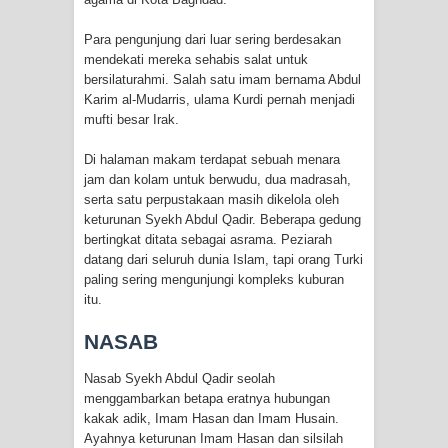
RAWATAN TAREKAT: APABILA
Para pengunjung dari luar sering berdesakan
mendekati mereka sehabis salat untuk
ALLAH MENYEMBUHKAN HATI, JIWA
bersilaturahmi. Salah satu imam bernama Abdul
Karim al-Mudarris, ulama Kurdi pernah menjadi
TURUT MENJADI KUAT
mufti besar Irak.
TASAWUF: BUKAN AJARAN PELIK,
Di halaman makam terdapat sebuah menara
jam dan kolam untuk berwudu, dua madrasah,
TETAPI JALAN MEMBERSIHKAN
serta satu perpustakaan masih dikelola oleh
keturunan Syekh Abdul Qadir. Beberapa gedung
HATI
bertingkat ditata sebagai asrama. Peziarah
datang dari seluruh dunia Islam, tapi orang Turki
"Kotoran Yang Paling Bahaya Bukan
paling sering mengunjungi kompleks kuburan
itu.
Pada Pakaian, Tetapi Pada Qalbi"
NASAB
Secara Biologis Manusia itu Sama,
Nasab Syekh Abdul Qadir seolah
menggambarkan betapa eratnya hubungan
Dengan Tingkat Kesadaran yang
kakak adik, Imam Hasan dan Imam Husain.
Ayahnya keturunan Imam Hasan dan silsilah
Berbeda