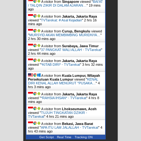
A visitor from
Singapore
viewed "
BAI'AT
/ TALQIN ZIKIR DI DALAM AJARAN…
"
19 mins
ago
A visitor from
Jakarta, Jakarta Raya
viewed "
TVTarekat: # Asal Kejadian
"
2 hrs 16
mins ago
A visitor from
Curup, Bengkulu
viewed
"
MURSYID AKAN MEMBIMBING MURIDNYA…
"
2 hrs 30 mins ago
A visitor from
Surabaya, Jawa Timur
viewed "
37 PANGKAT WALI ALLAH - TVTarekat
"
2 hrs 44 mins ago
A visitor from
Jakarta, Jakarta Raya
viewed "
*KITAB DIRI* - TVTarekat
"
3 hrs 32 mins
ago
A visitor from
Kuala Lumpur, Wilayah
Persekutuan Kuala Lumpur
viewed "
KENAL
DIRI KENAL ALLAH MENURUT "PUSAKA…
"
4
hrs 3 mins ago
A visitor from
Jakarta, Jakarta Raya
viewed "
*RAHSIA IHSAN* - TVTarekat
"
4 hrs 8
mins ago
A visitor from
Lhokseumawe, Aceh
viewed "
TUJUH TINGKATAN DZIKIR -
TVTarekat
"
4 hrs 21 mins ago
A visitor from
Bekasi, Jawa Barat
viewed "
APA ITU LAM JALALLAH - TVTarekat
"
4
hrs 43 mins ago
Get Script
Real Time
Tracking ON