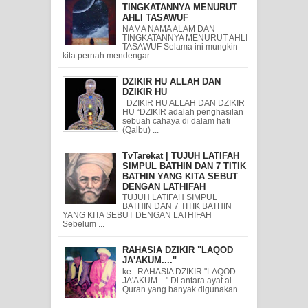
TINGKATANNYA MENURUT
AHLI TASAWUF
NAMA NAMA ALAM DAN
TINGKATANNYA MENURUT AHLI
TASAWUF Selama ini mungkin
kita pernah mendengar ...
DZIKIR HU ALLAH DAN
DZIKIR HU
DZIKIR HU ALLAH DAN DZIKIR
HU “DZIKIR adalah penghasilan
sebuah cahaya di dalam hati
(Qalbu) ...
TvTarekat | TUJUH LATIFAH
SIMPUL BATHIN DAN 7 TITIK
BATHIN YANG KITA SEBUT
DENGAN LATHIFAH
TUJUH LATIFAH SIMPUL
BATHIN DAN 7 TITIK BATHIN
YANG KITA SEBUT DENGAN LATHIFAH
Sebelum ...
RAHASIA DZIKIR "LAQOD
JA'AKUM...."
ke RAHASIA DZIKIR "LAQOD
JA'AKUM...." Di antara ayat al
Quran yang banyak digunakan ...