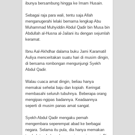
ibunya bersambung hingga ke Imam Husain.
WAHDATUL WUJUD, WAHDATU
Sebagai raja para wali, tentu saja Allah
menganugerahi lelaki bernama lengkap Abu
SYUHUD, DAN MANUNGGALING
Muhammad Muhyiddin Abdul Qadir bin Musa bin
Abdullah al-Husna al-Jailani itu dengan sejumlah
KAWULA GUSTI
keramat.
WAHDATUL WUJUD ITU APA..??
Ibnu Aal-Akhdhar dalama buku Jami Karamatil
Auliya menceritakan suatu hari di musim dingin,
di bersama rombongan mengunjungi Syekh
Abdul Qadir.
Walau cuaca amat dingin, beliau hanya
memakai sehelai baju dan kopiah. Keringat
membasahi seluruh tubuhnya. Beberapa orang
mengipas-ngipas badannya. Keadaannya
seperti di musim panas amat sangat.
Syekh Abdul Qadir mengaku pernah
mengembara seperempat abad ke berbagai
negara. Selama itu pula, dia hanya memakan