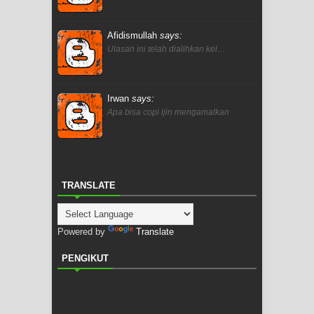
Afidismullah
says:
Ulasan ini telah dialihkan kel…
Irwan
says:
Apa bisa copi ijin mengamalkan
TRANSLATE
Powered by
Translate
PENGIKUT