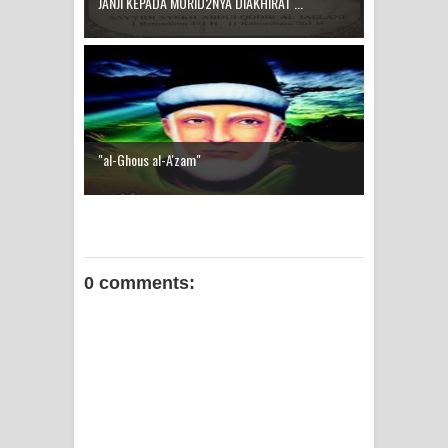
JANJI KEPADA MURID2NYA DIAKHIRAT ...
"al-Ghous al-A'zam"
0 comments: