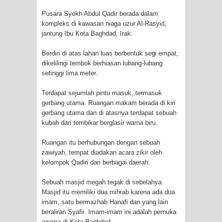
menyaksikan.
Pusara Syekh Abdul Qadir berada dalam
kompleks di kawasan niaga uzur Al-Rasyid,
KISAH WALI SUFI, YANG BACAAN
jantung Ibu Kota Baghdad, Irak.
SURAT AL-FATIHAHNYA TIDAK
Berdiri di atas lahan luas berbentuk segi empat,
dikelilingi tembok berhiasan lubang-lubang
FASIH. TAPI SINGA PUN TUNDUK
setinggi lima meter.
PADANYA
Terdapat sejumlah pintu masuk, termasuk
gerbang utama. Ruangan makam berada di kiri
SHAYKH TAREKAT ATAU TUKANG
gerbang utama dan di atasnya terdapat sebuah
kubah dari tembikar berglasir warna biru.
SIHIR? JANGAN MUDAH
Ruangan itu berhubungan dengan sebuah
TERPESONA, JANGAN JUGA
zawiyah, tempat diadakan acara zikir oleh
kelompok Qadiri dari berbagai daerah.
MUDAH MENGHUKUM
Sebuah masjid megah tegak di sebelahya.
DI TANGAN MURSYID, CINTA
Masjid itu memiliki dua mihrab karena ada dua
imam, satu bermazhab Hanafi dan yang lain
MENEMUKAN JALAN PULANG
beraliran Syafii. Imam-imam ini adalah pemuka
agama di Kota Baghdad.