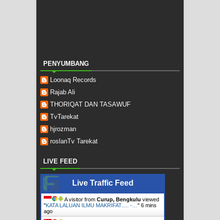
PENYUMBANG
Loonaq Records
Rajab Ali
THORIQAT DAN TASAWUF
TvTarekat
hjrozman
roslanTv Tarekat
LIVE FEED
Live Traffic Feed
A visitor from
Curup, Bengkulu
viewed
"
KATA LALUAN ILMU MAKRIFAT..... -…
"
6 mins
ago