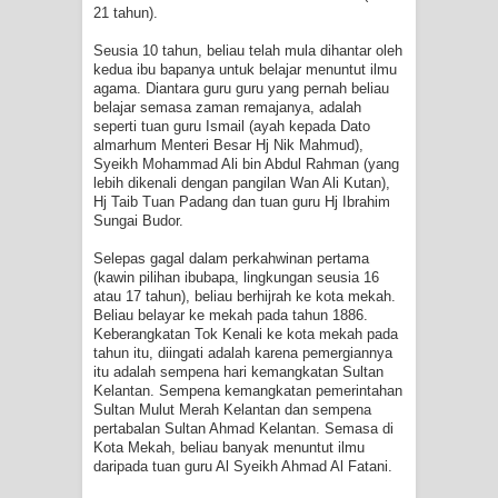
21 tahun).
PADANYA
Seusia 10 tahun, beliau telah mula dihantar oleh
kedua ibu bapanya untuk belajar menuntut ilmu
SHAYKH TAREKAT ATAU TUKANG
agama. Diantara guru guru yang pernah beliau
belajar semasa zaman remajanya, adalah
SIHIR? JANGAN MUDAH
seperti tuan guru Ismail (ayah kepada Dato
almarhum Menteri Besar Hj Nik Mahmud),
TERPESONA, JANGAN JUGA
Syeikh Mohammad Ali bin Abdul Rahman (yang
lebih dikenali dengan pangilan Wan Ali Kutan),
Hj Taib Tuan Padang dan tuan guru Hj Ibrahim
MUDAH MENGHUKUM
Sungai Budor.
DI TANGAN MURSYID, CINTA
Selepas gagal dalam perkahwinan pertama
(kawin pilihan ibubapa, lingkungan seusia 16
atau 17 tahun), beliau berhijrah ke kota mekah.
MENEMUKAN JALAN PULANG
Beliau belayar ke mekah pada tahun 1886.
Keberangkatan Tok Kenali ke kota mekah pada
RAWATAN TAREKAT: APABILA
tahun itu, diingati adalah karena pemergiannya
itu adalah sempena hari kemangkatan Sultan
Kelantan. Sempena kemangkatan pemerintahan
ALLAH MENYEMBUHKAN HATI, JIWA
Sultan Mulut Merah Kelantan dan sempena
pertabalan Sultan Ahmad Kelantan. Semasa di
TURUT MENJADI KUAT
Kota Mekah, beliau banyak menuntut ilmu
daripada tuan guru Al Syeikh Ahmad Al Fatani.
TASAWUF: BUKAN AJARAN PELIK,