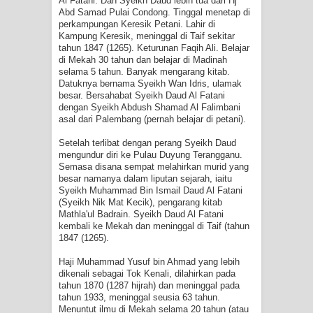
Al Fatani. Dan Syeikh Daud lebih tua dari Hj
MUKASYAFAH MENURUT AHL AL-
Abd Samad Pulai Condong. Tinggal menetap di
perkampungan Keresik Petani. Lahir di
SUNNAH WAL JAMA'AH: BUKAN
Kampung Keresik, meninggal di Taif sekitar
tahun 1847 (1265). Keturunan Faqih Ali. Belajar
di Mekah 30 tahun dan belajar di Madinah
SEKADAR MELIHAT, TETAPI
selama 5 tahun. Banyak mengarang kitab.
Datuknya bernama Syeikh Wan Idris, ulamak
MENGENAL DIRI
besar. Bersahabat Syeikh Daud Al Fatani
dengan Syeikh Abdush Shamad Al Falimbani
asal dari Palembang (pernah belajar di petani).
SYARAHAN TINGKAT TINGGI
Setelah terlibat dengan perang Syeikh Daud
TASAWWUF*
mengundur diri ke Pulau Duyung Terangganu.
Semasa disana sempat melahirkan murid yang
besar namanya dalam liputan sejarah, iaitu
Syahadat… tapi belum benar-benar
Syeikh Muhammad Bin Ismail Daud Al Fatani
(Syeikh Nik Mat Kecik), pengarang kitab
menyaksikan.
Mathla'ul Badrain. Syeikh Daud Al Fatani
kembali ke Mekah dan meninggal di Taif (tahun
1847 (1265).
KISAH WALI SUFI, YANG BACAAN
Haji Muhammad Yusuf bin Ahmad yang lebih
SURAT AL-FATIHAHNYA TIDAK
dikenali sebagai Tok Kenali, dilahirkan pada
tahun 1870 (1287 hijrah) dan meninggal pada
tahun 1933, meninggal seusia 63 tahun.
FASIH. TAPI SINGA PUN TUNDUK
Menuntut ilmu di Mekah selama 20 tahun (atau