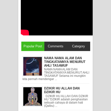
Popular Post
Comments
Category
NAMA NAMA ALAM DAN
TINGKATANNYA MENURUT
AHLI TASAWUF
NAMA NAMA ALAM DAN
TINGKATANNYA MENURUT AHLI
TASAWUF Selama ini mungkin
kita pernah mendengar ...
DZIKIR HU ALLAH DAN
DZIKIR HU
DZIKIR HU ALLAH DAN DZIKIR
HU “DZIKIR adalah penghasilan
sebuah cahaya di dalam hati
(Qalbu) ...