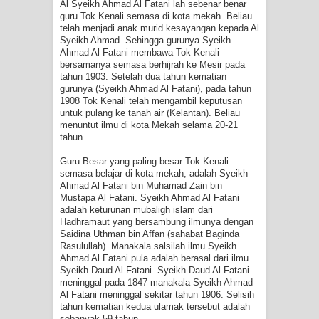
Al Syeikh Ahmad Al Fatani lah sebenar benar
guru Tok Kenali semasa di kota mekah. Beliau
TETAPI JALAN MEMBERSIHKAN
telah menjadi anak murid kesayangan kepada Al
Syeikh Ahmad. Sehingga gurunya Syeikh
Ahmad Al Fatani membawa Tok Kenali
HATI
bersamanya semasa berhijrah ke Mesir pada
tahun 1903. Setelah dua tahun kematian
"Kotoran Yang Paling Bahaya Bukan
gurunya (Syeikh Ahmad Al Fatani), pada tahun
1908 Tok Kenali telah mengambil keputusan
untuk pulang ke tanah air (Kelantan). Beliau
Pada Pakaian, Tetapi Pada Qalbi"
menuntut ilmu di kota Mekah selama 20-21
tahun.
Guru Besar yang paling besar Tok Kenali
semasa belajar di kota mekah, adalah Syeikh
Ahmad Al Fatani bin Muhamad Zain bin
Mustapa Al Fatani. Syeikh Ahmad Al Fatani
adalah keturunan mubaligh islam dari
Hadhramaut yang bersambung ilmunya dengan
Saidina Uthman bin Affan (sahabat Baginda
Rasulullah). Manakala salsilah ilmu Syeikh
Ahmad Al Fatani pula adalah berasal dari ilmu
Syeikh Daud Al Fatani. Syeikh Daud Al Fatani
meninggal pada 1847 manakala Syeikh Ahmad
Al Fatani meninggal sekitar tahun 1906. Selisih
tahun kematian kedua ulamak tersebut adalah
sebanyak 59 tahun.