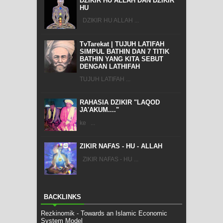
DZIKIR HU ALLAH DAN DZIKIR
HU
DZIKIR HU ALLAH ...
TvTarekat | TUJUH LATIFAH
SIMPUL BATHIN DAN 7 TITIK
BATHIN YANG KITA SEBUT
DENGAN LATHIFAH
TUJUH LATIFAH ...
RAHASIA DZIKIR "LAQOD
JA'AKUM...."
ke ...
ZIKIR NAFAS - HU - ALLAH
ZIKIR NAFAS - HU ...
BACKLINKS
Rezkinomik - Towards an Islamic Economic
System Model