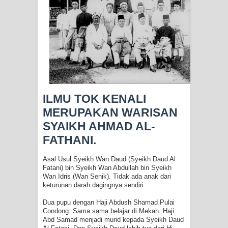
Zikir
AHLI SUFFAH: GOLONGAN SUFI
PERTAMA DI ZAMAN RASULULLAH
SAW?
ILMU TOK KENALI
Integritas amanah.
MERUPAKAN WARISAN
SYAIKH AHMAD AL-
WAHDATUL WUJUD (IBNU ARABI)
FATHANI.
DAN WAHDATUS SYUHUD (AHMAD
Asal Usul Syeikh Wan Daud (Syeikh Daud Al
SIRHINDI)
Fatani) bin Syeikh Wan Abdullah bin Syeikh
Wan Idris (Wan Senik). Tidak ada anak dari
keturunan darah dagingnya sendiri.
Wusul kepada Allah
Dua pupu dengan Haji Abdush Shamad Pulai
Hati dan dua sayap
Condong. Sama sama belajar di Mekah. Haji
Abd Samad menjadi murid kepada Syeikh Daud