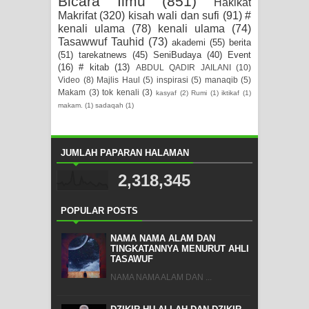
Bicara Ilmu
(851)
Hakikat
Makrifat
(320)
kisah wali dan sufi
(91)
#
kenali ulama
(78)
kenali ulama
(74)
Tasawwuf Tauhid
(73)
akademi
(55)
berita
(51)
tarekatnews
(45)
SeniBudaya
(40)
Event
(16)
# kitab
(13)
ABDUL QADIR JAILANI
(10)
Video
(8)
Majlis Haul
(5)
inspirasi
(5)
manaqib
(5)
Makam
(3)
tok kenali
(3)
kasyaf
(2)
Rumi
(1)
iktikaf
(1)
makam.
(1)
sadaqah
(1)
JUMLAH PAPARAN HALAMAN
2,318,345
POPULAR POSTS
NAMA NAMA ALAM DAN
TINGKATANNYA MENURUT AHLI
TASAWUF
NAMA NAMA ALAM DAN ...