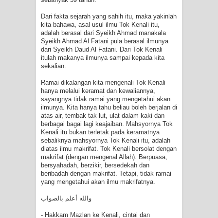
Dari fakta sejarah yang sahih itu, maka yakinlah
kita bahawa, asal usul ilmu Tok Kenali itu,
adalah berasal dari Syeikh Ahmad manakala
Syeikh Ahmad Al Fatani pula berasal ilmunya
dari Syeikh Daud Al Fatani. Dari Tok Kenali
itulah makanya ilmunya sampai kepada kita
sekalian.
Ramai dikalangan kita mengenali Tok Kenali
hanya melalui keramat dan kewaliannya,
sayangnya tidak ramai yang mengetahui akan
ilmunya. Kita hanya tahu beliau boleh berjalan di
atas air, tembak tak lut, ulat dalam kaki dan
berbagai bagai lagi keajaiban. Mahsyornya Tok
Kenali itu bukan terletak pada keramatnya
sebaliknya mahsyornya Tok Kenali itu, adalah
diatas ilmu makrifat. Tok Kenali bersolat dengan
makrifat (dengan mengenal Allah). Berpuasa,
bersyahadah, berzikir, bersedekah dan
beribadah dengan makrifat. Tetapi, tidak ramai
yang mengetahui akan ilmu makrifatnya.
والله أعلم بالصواب
- ‎Hakkam Mazlan‎ ke Kenali, cintai dan