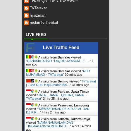
THORIQAT DAN TASAWUF
TvTarekat
hjrozman
roslanTv Tarekat
LIVE FEED
Live Traffic Feed
A visitor from
Bamako
viewed
"
RAHASIA DZIKIR "LAQOD JA'AKUM...." -…
"
1
min ago
A visitor from
Bamako
viewed "
NUR
MUHAMMAD - TVTarekat
"
30 mins ago
A visitor from
Beijing
viewed "
TvTarekat
| Tuan Guru Haji Uthman Bin…
"
31 mins ago
A visitor from
Pandan, Jawa Timur
viewed "
JALAL, JAMAL, QOHAR, KAMAL -
TVTarekat
"
3 hrs 35 mins ago
A visitor from
Pasuruan, Lampung
viewed "
"MEMBEDAKAN DZIKIR AF'AL DAN
DZIKIR…
"
4 hrs 2 mins ago
A visitor from
Jakarta, Jakarta Raya
viewed "
NAMA NAMA ALAM DAN
TINGKATANNYA MENURUT…
"
4 hrs 14 mins
ago