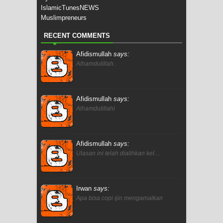
IslamicTunesNEWS
Muslimpreneurs
RECENT COMMENTS
Afidismullah
says:
Alhamdulillah..
Afidismullah
says:
Alhamdulillahi
Afidismullah
says:
Ulasan ini telah dialihkan kel…
Irwan
says:
Apa bisa copi ijin mengamalkan