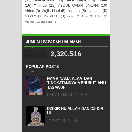
(51)
tarekatnews
(45)
SeniBudaya
(40)
Event
(16)
# kitab
(13)
ABDUL QADIR JAILANI
(10)
Video
(8)
Majlis Haul
(5)
inspirasi
(5)
manaqib
(5)
Makam
(3)
tok kenali
(3)
kasyaf
(2)
Rumi
(1)
iktikaf
(1)
makam.
(1)
sadaqah
(1)
JUMLAH PAPARAN HALAMAN
2,320,516
POPULAR POSTS
NAMA NAMA ALAM DAN
TINGKATANNYA MENURUT AHLI
TASAWUF
NAMA NAMA ALAM DAN ...
DZIKIR HU ALLAH DAN DZIKIR
HU
DZIKIR HU ALLAH ...