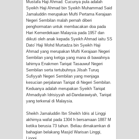
Mustafa Haji Ahmad. Cucunya pula adalah
Syeikh Haji Ahmad bin Syeikh Muhammad Said
Jamaluddin merupakan Mufti Pertama Kerajaan
Negeri Sembilan malah pernah diberi
penghormatan untuk membacakan doa pada
Hari Kemerdekaan Malaysia pada 1957 dan
diikuti oleh anak kepada Syeikh Ahmad iaitu SS
Dato' Haji Mohd Murtadza bin Syeikh Haji
Ahmad yang merupakan Mufti Kerajaan Negeri
Sembilan yang ketiga yang mana di bawahnya
lahirnya Enakmen Tariqat Tasauwuf Negeri
Sembilan serta tertubuhnya Jilsah Turuq
Sufiyyah Negeri Sembilan yang menjaga
kesucian perjalanan Tariqat di Negeri Sembilan.
Keduanya adalah merupakan Syeikh Tariqat
Ahmadiyah Idrisiyyah ad-Dandarawiyah, Tariqat
yang terkenal di Malaysia.
Sheikh Jamaluddin Ibn Sheikh Idris al Linggi
akhirnya wafat pada 1304 h bersamaan 1887 M
ketika berusia 73 tahun. Beliau dimakamkan di
bahagian belakang Masjid Warisan Linggi,
Linggi.