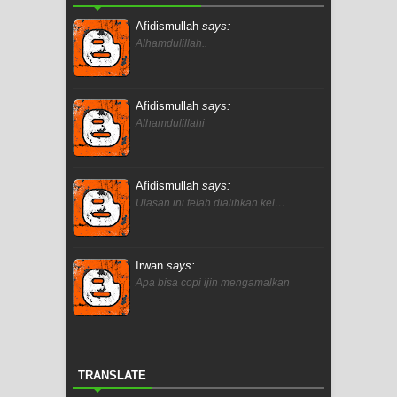
Afidismullah
says:
Alhamdulillah..
Afidismullah
says:
Alhamdulillahi
Afidismullah
says:
Ulasan ini telah dialihkan kel…
Irwan
says:
Apa bisa copi ijin mengamalkan
TRANSLATE