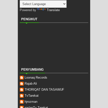
Powered by
Translate
PENGIKUT
PENYUMBANG
Loonaq Records
Rajab Ali
THORIQAT DAN TASAWUF
TvTarekat
hjrozman
roslanTv Tarekat