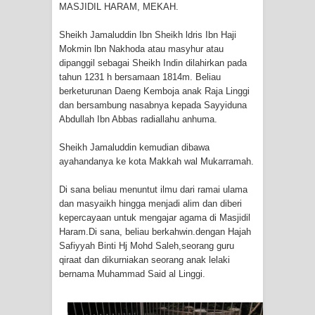
MASJIDIL HARAM, MEKAH.
RAWATAN TAREKAT: APABILA
Sheikh Jamaluddin Ibn Sheikh ldris Ibn Haji
ALLAH MENYEMBUHKAN HATI, JIWA
Mokmin lbn Nakhoda atau masyhur atau
dipanggil sebagai Sheikh Indin dilahirkan pada
TURUT MENJADI KUAT
tahun 1231 h bersamaan 1814m. Beliau
berketurunan Daeng Kemboja anak Raja Linggi
TASAWUF: BUKAN AJARAN PELIK,
dan bersambung nasabnya kepada Sayyiduna
Abdullah Ibn Abbas radiallahu anhuma.
TETAPI JALAN MEMBERSIHKAN
Sheikh Jamaluddin kemudian dibawa
ayahandanya ke kota Makkah wal Mukarramah.
HATI
Di sana beliau menuntut ilmu dari ramai ulama
"Kotoran Yang Paling Bahaya Bukan
dan masyaikh hingga menjadi alim dan diberi
kepercayaan untuk mengajar agama di Masjidil
Pada Pakaian, Tetapi Pada Qalbi"
Haram.Di sana, beliau berkahwin.dengan Hajah
Safiyyah Binti Hj Mohd Saleh,seorang guru
Secara Biologis Manusia itu Sama,
qiraat dan dikurniakan seorang anak lelaki
bernama Muhammad Said al Linggi.
Dengan Tingkat Kesadaran yang
Berbeda