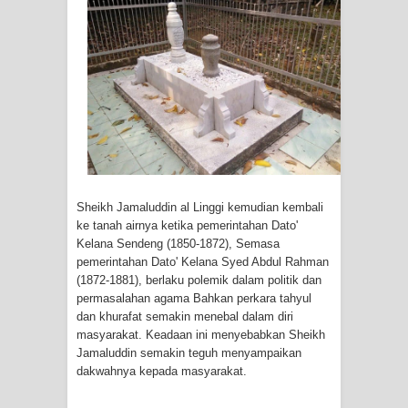
WAHDATUL WUJUD, WAHDATU
SYUHUD, DAN MANUNGGALING
KAWULA GUSTI
WAHDATUL WUJUD ITU APA..??
Sheikh Jamaluddin al Linggi kemudian kembali
ke tanah airnya ketika pemerintahan Dato'
Kelana Sendeng (1850-1872), Semasa
pemerintahan Dato' Kelana Syed Abdul Rahman
(1872-1881), berlaku polemik dalam politik dan
permasalahan agama Bahkan perkara tahyul
dan khurafat semakin menebal dalam diri
masyarakat. Keadaan ini menyebabkan Sheikh
Jamaluddin semakin teguh menyampaikan
dakwahnya kepada masyarakat.