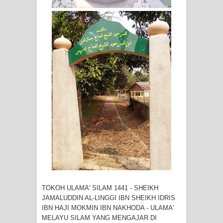
menyaksikan.
KISAH WALI SUFI, YANG BACAAN
SURAT AL-FATIHAHNYA TIDAK
FASIH. TAPI SINGA PUN TUNDUK
PADANYA
SHAYKH TAREKAT ATAU TUKANG
SIHIR? JANGAN MUDAH
TERPESONA, JANGAN JUGA
MUDAH MENGHUKUM
TOKOH ULAMA' SILAM 1441 - SHEIKH
DI TANGAN MURSYID, CINTA
JAMALUDDIN AL-LINGGI IBN SHEIKH IDRIS
IBN HAJI MOKMIN IBN NAKHODA - ULAMA'
MENEMUKAN JALAN PULANG
MELAYU SILAM YANG MENGAJAR DI