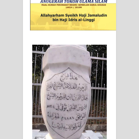
SIRHINDI)
Wusul kepada Allah
Hati dan dua sayap
MUKASYAFAH MENURUT AHL AL-
SUNNAH WAL JAMA'AH: BUKAN
SEKADAR MELIHAT, TETAPI
MENGENAL DIRI
SYARAHAN TINGKAT TINGGI
TASAWWUF*
Syahadat… tapi belum benar-benar