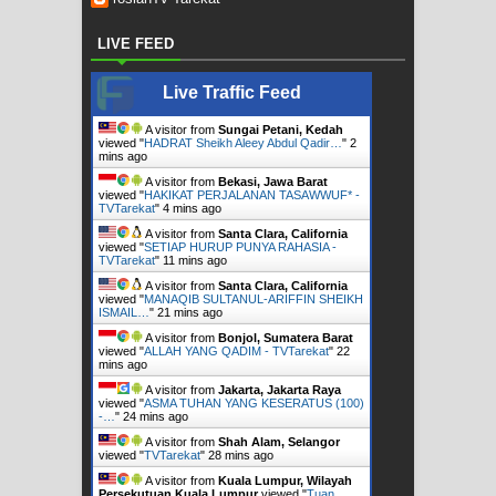
LIVE FEED
Live Traffic Feed
A visitor from
Sungai Petani, Kedah
viewed "
HADRAT Sheikh Aleey Abdul Qadir…
"
2
mins ago
A visitor from
Bekasi, Jawa Barat
viewed "
HAKIKAT PERJALANAN TASAWWUF* -
TVTarekat
"
4 mins ago
A visitor from
Santa Clara, California
viewed "
SETIAP HURUP PUNYA RAHASIA -
TVTarekat
"
11 mins ago
A visitor from
Santa Clara, California
viewed "
MANAQIB SULTANUL-ARIFFIN SHEIKH
ISMAIL…
"
21 mins ago
A visitor from
Bonjol, Sumatera Barat
viewed "
ALLAH YANG QADIM - TVTarekat
"
22
mins ago
A visitor from
Jakarta, Jakarta Raya
viewed "
ASMA TUHAN YANG KESERATUS (100)
-…
"
24 mins ago
A visitor from
Shah Alam, Selangor
viewed "
TVTarekat
"
28 mins ago
A visitor from
Kuala Lumpur, Wilayah
Persekutuan Kuala Lumpur
viewed "
Tuan