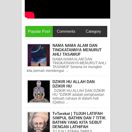
Popular Post
Comments
Category
NAMA NAMA ALAM DAN
TINGKATANNYA MENURUT
AHLI TASAWUF
NAMA NAMA ALAM DAN
TINGKATANNYA MENURUT AHLI
TASAWUF Selama ini mungkin
kita pernah mendengar ...
DZIKIR HU ALLAH DAN
DZIKIR HU
DZIKIR HU ALLAH DAN DZIKIR
HU “DZIKIR adalah penghasilan
sebuah cahaya di dalam hati
(Qalbu) ...
TvTarekat | TUJUH LATIFAH
SIMPUL BATHIN DAN 7 TITIK
BATHIN YANG KITA SEBUT
DENGAN LATHIFAH
TUJUH LATIFAH SIMPUL