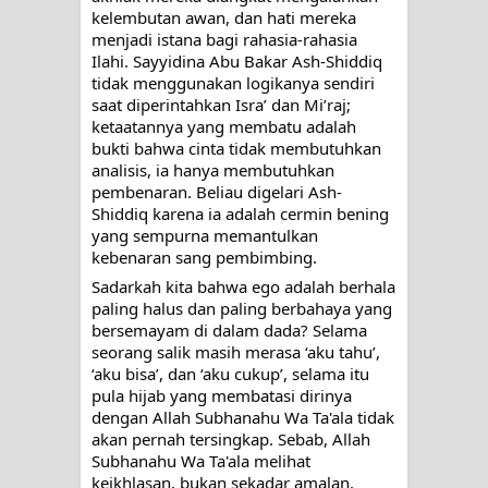
kelembutan awan, dan hati mereka 
menjadi istana bagi rahasia-rahasia 
Ilahi. Sayyidina Abu Bakar Ash-Shiddiq 
tidak menggunakan logikanya sendiri 
saat diperintahkan Isra’ dan Mi’raj; 
ketaatannya yang membatu adalah 
bukti bahwa cinta tidak membutuhkan 
analisis, ia hanya membutuhkan 
pembenaran. Beliau digelari Ash-
Shiddiq karena ia adalah cermin bening 
yang sempurna memantulkan 
kebenaran sang pembimbing.
Sadarkah kita bahwa ego adalah berhala 
paling halus dan paling berbahaya yang 
bersemayam di dalam dada? Selama 
seorang salik masih merasa ‘aku tahu’, 
‘aku bisa’, dan ‘aku cukup’, selama itu 
pula hijab yang membatasi dirinya 
dengan Allah Subhanahu Wa Ta'ala tidak 
akan pernah tersingkap. Sebab, Allah 
Subhanahu Wa Ta'ala melihat 
keikhlasan, bukan sekadar amalan. 