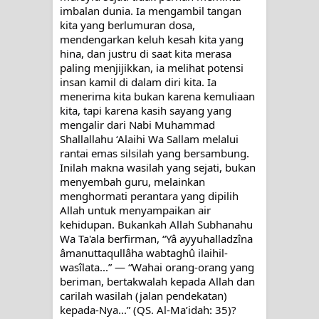
imbalan dunia. Ia mengambil tangan 
kita yang berlumuran dosa, 
mendengarkan keluh kesah kita yang 
hina, dan justru di saat kita merasa 
paling menjijikkan, ia melihat potensi 
insan kamil di dalam diri kita. Ia 
menerima kita bukan karena kemuliaan 
kita, tapi karena kasih sayang yang 
mengalir dari Nabi Muhammad 
Shallallahu ‘Alaihi Wa Sallam melalui 
rantai emas silsilah yang bersambung. 
Inilah makna wasilah yang sejati, bukan 
menyembah guru, melainkan 
menghormati perantara yang dipilih 
Allah untuk menyampaikan air 
kehidupan. Bukankah Allah Subhanahu 
Wa Ta'ala berfirman, “Yâ ayyuhalladzîna 
âmanuttaqullâha wabtaghû ilaihil-
wasîlata...” — “Wahai orang-orang yang 
beriman, bertakwalah kepada Allah dan 
carilah wasilah (jalan pendekatan) 
kepada-Nya...” (QS. Al-Ma’idah: 35)? 