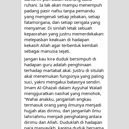
ruhani. Ia tak akan mampu menempuh 
ALLAH MENYEMBUHKAN HATI, JIWA
padang pasir nafsu tanpa pemandu 
yang mengenali setiap jebakan, setiap 
TURUT MENJADI KUAT
fatamorgana, dan setiap serigala yang 
menyamar. Di sinilah letak sebuah 
TASAWUF: BUKAN AJARAN PELIK,
kepasrahan yang justru memerdekakan: 
melepaskan keakuan di hadapan 
TETAPI JALAN MEMBERSIHKAN
kekasih Allah agar terbentuk kembali 
sebagai manusia sejati.
HATI
Jangan kau kira duduk bersimpuh di 
hadapan guru adalah penghinaan 
"Kotoran Yang Paling Bahaya Bukan
terhadap martabat akal. Justru di situlah 
akal menemukan fungsinya yang paling 
Pada Pakaian, Tetapi Pada Qalbi"
suci, yakni mengakui batasnya sendiri. 
Imam Al-Ghazali dalam Ayyuhal Walad 
Secara Biologis Manusia itu Sama,
mengguratkan nasihat yang menohok, 
“Wahai anakku, janganlah engkau 
Dengan Tingkat Kesadaran yang
termasuk orang yang ilmunya menjadi 
hujjah atas dirimu, dan janganlah ilmu 
Berbeda
lahiriahmu menjadi penghalang antara 
dirimu dan Allah. Duduklah di hadapan 
para masyayikh, karena duduk bersama 
WAHDATUL WUJUD, WAHDATU