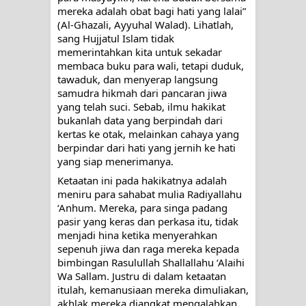
mereka adalah obat bagi hati yang lalai” 
(Al-Ghazali, Ayyuhal Walad). Lihatlah, 
SYUHUD, DAN MANUNGGALING
sang Hujjatul Islam tidak 
memerintahkan kita untuk sekadar 
KAWULA GUSTI
membaca buku para wali, tetapi duduk, 
tawaduk, dan menyerap langsung 
WAHDATUL WUJUD ITU APA..??
samudra hikmah dari pancaran jiwa 
yang telah suci. Sebab, ilmu hakikat 
SUFI
bukanlah data yang berpindah dari 
kertas ke otak, melainkan cahaya yang 
berpindar dari hati yang jernih ke hati 
yang siap menerimanya.
Ketaatan ini pada hakikatnya adalah 
meniru para sahabat mulia Radiyallahu 
‘Anhum. Mereka, para singa padang 
pasir yang keras dan perkasa itu, tidak 
menjadi hina ketika menyerahkan 
sepenuh jiwa dan raga mereka kepada 
bimbingan Rasulullah Shallallahu ‘Alaihi 
Wa Sallam. Justru di dalam ketaatan 
itulah, kemanusiaan mereka dimuliakan, 
akhlak mereka diangkat mengalahkan 