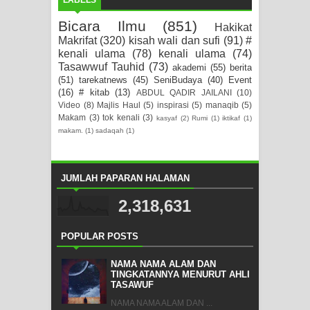
LABELS
Bicara Ilmu
(851)
Hakikat
Makrifat
(320)
kisah wali dan sufi
(91)
#
kenali ulama
(78)
kenali ulama
(74)
Tasawwuf Tauhid
(73)
akademi
(55)
berita
(51)
tarekatnews
(45)
SeniBudaya
(40)
Event
(16)
# kitab
(13)
ABDUL QADIR JAILANI
(10)
Video
(8)
Majlis Haul
(5)
inspirasi
(5)
manaqib
(5)
Makam
(3)
tok kenali
(3)
kasyaf
(2)
Rumi
(1)
iktikaf
(1)
makam.
(1)
sadaqah
(1)
JUMLAH PAPARAN HALAMAN
2,318,631
POPULAR POSTS
NAMA NAMA ALAM DAN
TINGKATANNYA MENURUT AHLI
TASAWUF
NAMA NAMA ALAM DAN ...