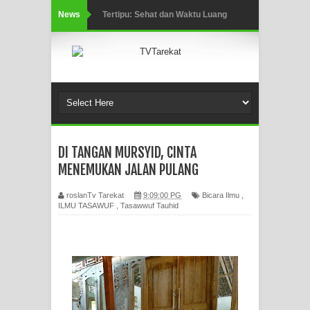
News
Tertipu: Sehat dan Waktu Luang
HIKMAH AL-HIKAM IMAM IBNU
‘AṬĀ’ILLĀH - Peringkat-peringkat
Zikir
AHLI SUFFAH: GOLONGAN SUFI
DI TANGAN MURSYID, CINTA
PERTAMA DI ZAMAN RASULULLAH
MENEMUKAN JALAN PULANG
SAW?
roslanTv Tarekat
9:09:00 PG
Bicara Ilmu
,
ILMU TASAWUF
,
Tasawwuf Tauhid
Integritas amanah.
WAHDATUL WUJUD (IBNU ARABI)
DAN WAHDATUS SYUHUD (AHMAD
SIRHINDI)