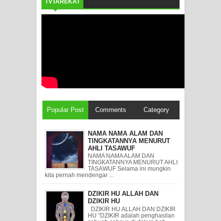
TVTAREKAT
Popular Post
Comments
Category
NAMA NAMA ALAM DAN
TINGKATANNYA MENURUT
AHLI TASAWUF
NAMA NAMA ALAM DAN
TINGKATANNYA MENURUT AHLI
TASAWUF Selama ini mungkin
kita pernah mendengar ...
DZIKIR HU ALLAH DAN
DZIKIR HU
DZIKIR HU ALLAH DAN DZIKIR
HU “DZIKIR adalah penghasilan