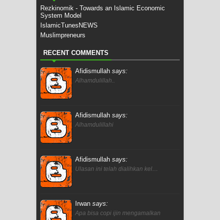
Rezkinomik - Towards an Islamic Economic
System Model
IslamicTunesNEWS
Muslimpreneurs
RECENT COMMENTS
Afidismullah
says:
Alhamdulillah..
Afidismullah
says:
Alhamdulillahi
Afidismullah
says:
Ulasan ini telah dialihkan kel…
Irwan
says:
Apa bisa copi ijin mengamalkan