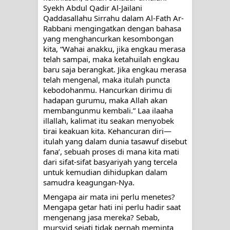
Syekh Abdul Qadir Al-Jailani 
Qaddasallahu Sirrahu dalam Al-Fath Ar-
Rabbani mengingatkan dengan bahasa 
yang menghancurkan kesombongan 
kita, “Wahai anakku, jika engkau merasa 
telah sampai, maka ketahuilah engkau 
baru saja berangkat. Jika engkau merasa 
telah mengenal, maka itulah puncta 
kebodohanmu. Hancurkan dirimu di 
hadapan gurumu, maka Allah akan 
membangunmu kembali.” Laa ilaaha 
illallah, kalimat itu seakan menyobek 
tirai keakuan kita. Kehancuran diri—
itulah yang dalam dunia tasawuf disebut 
fana’, sebuah proses di mana kita mati 
dari sifat-sifat basyariyah yang tercela 
untuk kemudian dihidupkan dalam 
samudra keagungan-Nya.
Mengapa air mata ini perlu menetes? 
Mengapa getar hati ini perlu hadir saat 
mengenang jasa mereka? Sebab, 
mursyid sejati tidak pernah meminta 