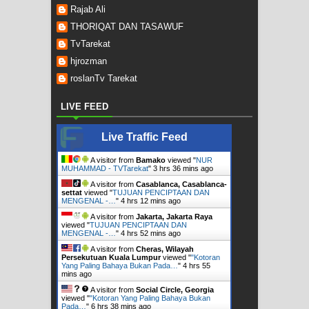
Rajab Ali
THORIQAT DAN TASAWUF
TvTarekat
hjrozman
roslanTv Tarekat
LIVE FEED
Live Traffic Feed
A visitor from
Bamako
viewed "
NUR
MUHAMMAD - TVTarekat
"
3 hrs 36 mins ago
A visitor from
Casablanca, Casablanca-
settat
viewed "
TUJUAN PENCIPTAAN DAN
MENGENAL -…
"
4 hrs 12 mins ago
A visitor from
Jakarta, Jakarta Raya
viewed "
TUJUAN PENCIPTAAN DAN
MENGENAL -…
"
4 hrs 52 mins ago
A visitor from
Cheras, Wilayah
Persekutuan Kuala Lumpur
viewed "
"Kotoran
Yang Paling Bahaya Bukan Pada…
"
4 hrs 55
mins ago
A visitor from
Social Circle, Georgia
viewed "
"Kotoran Yang Paling Bahaya Bukan
Pada…
"
6 hrs 38 mins ago