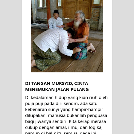
Wusul kepada Allah
Hati dan dua sayap
MUKASYAFAH MENURUT AHL AL-
SUNNAH WAL JAMA'AH: BUKAN
SEKADAR MELIHAT, TETAPI
MENGENAL DIRI
DI TANGAN MURSYID, CINTA 
SYARAHAN TINGKAT TINGGI
MENEMUKAN JALAN PULANG
Di kedalaman hidup yang kian riuh oleh 
TASAWWUF*
puja puji pada diri sendiri, ada satu 
kebenaran sunyi yang hampir-hampir 
Syahadat… tapi belum benar-benar
dilupakan: manusia bukanlah penguasa 
bagi jiwanya sendiri. Kita kerap merasa 
menyaksikan.
cukup dengan amal, ilmu, dan logika, 
namun di balik itu semua, dada ini 