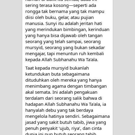
KISAH WALI SUFI, YANG BACAAN
sering terasa kosong—seperti ada 
rongga tak bernama yang tak mampu 
SURAT AL-FATIHAHNYA TIDAK
diisi oleh buku, gelar, atau pujian 
manusia. Sunyi itu adalah jeritan hati 
FASIH. TAPI SINGA PUN TUNDUK
yang merindukan bimbingan, kerinduan 
yang hanya bisa dijawab oleh tangan 
PADANYA
seorang yang telah sampai, seorang 
mursyid, seorang yang bukan sekadar 
mengajar, tapi menuntun ruh kembali 
SHAYKH TAREKAT ATAU TUKANG
kepada Allah Subhanahu Wa Ta'ala.
SIHIR? JANGAN MUDAH
Taat kepada mursyid bukanlah 
ketundukan buta sebagaimana 
TERPESONA, JANGAN JUGA
dituduhkan oleh mereka yang hanya 
menimbang agama dengan timbangan 
MUDAH MENGHUKUM
akal semata. Ini adalah pengakuan 
terdalam dari seorang salik bahwa di 
hadapan Allah Subhanahu Wa Ta'ala, ia 
DI TANGAN MURSYID, CINTA
hanyalah debu yang tak berdaya 
mengelola hatinya sendiri. Sebagaimana 
MENEMUKAN JALAN PULANG
jasad yang sakit butuh tabib, jiwa yang 
penuh penyakit ‘ujub, riya’, dan cinta 
RAWATAN TAREKAT: APABILA
dunia ini pun butuh seorang tabib 