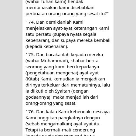
(wahai Tuhan kami) hendak 
RAWATAN TAREKAT: APABILA
membinasakan kami disebabkan 
perbuatan orang-orang yang sesat itu?"
ALLAH MENYEMBUHKAN HATI, JIWA
174. Dan demikianlah Kami 
menjelaskan ayat-ayat keterangan Kami 
TURUT MENJADI KUAT
satu persatu (supaya nyata segala 
kebenaran), dan supaya mereka kembali 
TASAWUF: BUKAN AJARAN PELIK,
(kepada kebenaran).
175. Dan bacakanlah kepada mereka 
TETAPI JALAN MEMBERSIHKAN
(wahai Muhammad), khabar berita 
seorang yang kami beri kepadanya 
HATI
(pengetahuan mengenai) ayat-ayat 
(Kitab) Kami. kemudian ia menjadikan 
"Kotoran Yang Paling Bahaya Bukan
dirinya terkeluar dari mematuhinya, lalu 
ia diikuti oleh Syaitan (dengan 
Pada Pakaian, Tetapi Pada Qalbi"
godaannya), maka menjadilah dari 
orang-orang yang sesat.
Secara Biologis Manusia itu Sama,
176. Dan kalau Kami kehendaki nescaya 
Kami tinggikan pangkatnya dengan 
Dengan Tingkat Kesadaran yang
(sebab mengamalkan) ayat-ayat itu. 
Tetapi ia bermati-mati cenderung 
Berbeda
kepada dunia dan menurut hawa 