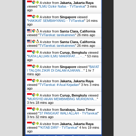
A visitor from
Jakarta, Jakarta Raya
viewed "
ILMU Dzikir Nafas - TVTarekat
"
3 mins
ago
A visitor from
Singapore
viewed
"
HAKIKAT SEMBAHYANG - TVTarekat
"
14 mins
ago
A visitor from
Santa Clara, California
viewed "
TVTarekat: tarekatnews
"
26 mins ago
A visitor from
Santa Clara, California
viewed "
TVTarekat: tarekatnews
"
26 mins ago
A visitor from
Curup, Bengkulu
viewed
"
KATA LALUAN ILMU MAKRIFAT..... -…
"
53 mins
ago
A visitor from
Singapore
viewed "
BAI'AT
/ TALQIN ZIKIR DI DALAM AJARAN…
"
1 hr 7
mins ago
A visitor from
Jakarta, Jakarta Raya
viewed "
TVTarekat: # Asal Kejadian
"
3 hrs 3 mins
ago
A visitor from
Curup, Bengkulu
viewed
"
MURSYID AKAN MEMBIMBING MURIDNYA…
"
3 hrs 18 mins ago
A visitor from
Surabaya, Jawa Timur
viewed "
37 PANGKAT WALI ALLAH - TVTarekat
"
3 hrs 32 mins ago
A visitor from
Jakarta, Jakarta Raya
viewed "
*KITAB DIRI* - TVTarekat
"
4 hrs 19 mins
ago