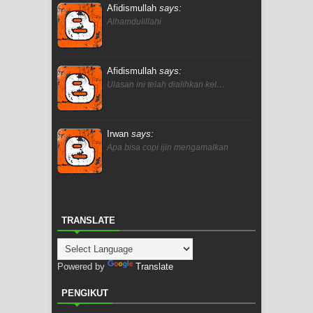
Afidismullah
says:
Alhamdulillahi
Afidismullah
says:
Ulasan ini telah dialihkan kel…
Irwan
says:
Apa bisa copi ijin mengamalkan
TRANSLATE
Powered by
Translate
PENGIKUT