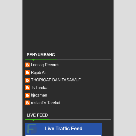
PENYUMBANG
Loonaq Records
Rajab Ali
THORIQAT DAN TASAWUF
TvTarekat
hjrozman
roslanTv Tarekat
LIVE FEED
Live Traffic Feed