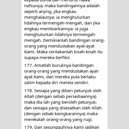
nafsunya; maka bandingannya adalah 
WAHDATUL WUJUD, WAHDATU
seperti anjing, jika engkau 
menghalaunya: ia menghulurkan 
lidahnya termengah-mengah, dan jika 
SYUHUD, DAN MANUNGGALING
engkau membiarkannya: ia juga 
menghulurkan lidahnya termengah-
KAWULA GUSTI
mengah. Demikianlah bandingan orang-
orang yang mendustakan ayat-ayat 
WAHDATUL WUJUD ITU APA..??
Kami. Maka ceritakanlah kisah-kisah itu 
supaya mereka berfikir.
177. Amatlah buruknya bandingan 
orang-orang yang mendustakan ayat-
ayat Kami, dan mereka pula berlaku 
zalim kepada diri merela sendiri.
178. Sesiapa yang diberi petunjuk oleh 
Allah (dengan sebab persediaannya) 
maka dia lah yang beroleh petunjuk; 
dan sesiapa yang disesatkan oleh Allah 
(dengan sebab keingkarannya) maka 
merekalah orang-orang yang rugi.
179. Dan sesungguhnya Kami jadikan 