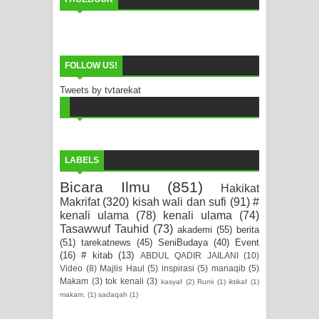
FOLLOW US!
Tweets by tvtarekat
LABELS
Bicara Ilmu
(851)
Hakikat
Makrifat
(320)
kisah wali dan sufi
(91)
#
kenali ulama
(78)
kenali ulama
(74)
Tasawwuf Tauhid
(73)
akademi
(55)
berita
(51)
tarekatnews
(45)
SeniBudaya
(40)
Event
(16)
# kitab
(13)
ABDUL QADIR JAILANI
(10)
Video
(8)
Majlis Haul
(5)
inspirasi
(5)
manaqib
(5)
Makam
(3)
tok kenali
(3)
kasyaf
(2)
Rumi
(1)
iktikaf
(1)
makam.
(1)
sadaqah
(1)