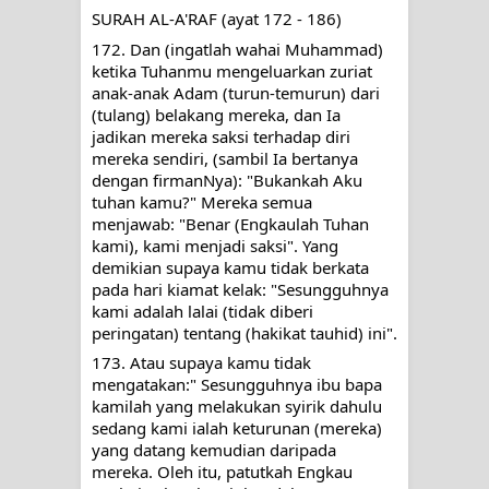
menyaksikan.
SURAH AL-A'RAF (ayat 172 - 186)
172. Dan (ingatlah wahai Muhammad) 
KISAH WALI SUFI, YANG BACAAN
ketika Tuhanmu mengeluarkan zuriat 
anak-anak Adam 
(turun-temurun) dari 
SURAT AL-FATIHAHNYA TIDAK
(tulang) belakang mereka, dan Ia 
jadikan mereka saksi terhadap diri 
FASIH. TAPI SINGA PUN TUNDUK
mereka sendiri, (sambil Ia bertanya 
dengan firmanNya): "Bukankah Aku 
PADANYA
tuhan kamu?" Mereka semua 
menjawab: "Benar (Engkaulah Tuhan 
SHAYKH TAREKAT ATAU TUKANG
kami), kami menjadi saksi". Yang 
demikian supaya kamu tidak berkata 
SIHIR? JANGAN MUDAH
pada hari kiamat kelak: "Sesungguhnya 
kami adalah lalai (tidak diberi 
TERPESONA, JANGAN JUGA
peringatan) tentang (hakikat tauhid) ini".
173. Atau supaya kamu tidak 
MUDAH MENGHUKUM
mengatakan:" Sesungguhnya ibu bapa 
kamilah yang melakukan syirik dahulu 
DI TANGAN MURSYID, CINTA
sedang kami ialah keturunan (mereka) 
yang datang kemudian daripada 
MENEMUKAN JALAN PULANG
mereka. Oleh itu, patutkah Engkau 