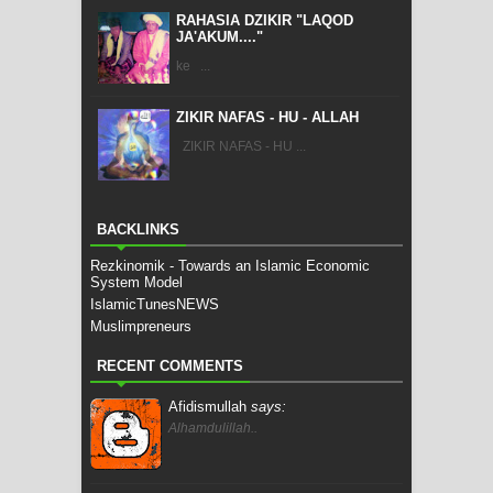
RAHASIA DZIKIR "LAQOD
JA'AKUM...."
ke ...
ZIKIR NAFAS - HU - ALLAH
ZIKIR NAFAS - HU ...
BACKLINKS
Rezkinomik - Towards an Islamic Economic
System Model
IslamicTunesNEWS
Muslimpreneurs
RECENT COMMENTS
Afidismullah
says:
Alhamdulillah..