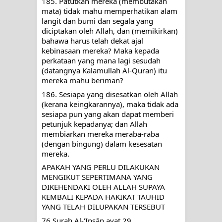
185. Patutkah mereka (membutakan 
mata) tidak mahu memperhatikan alam 
langit dan bumi dan segala yang 
diciptakan oleh Allah, dan (memikirkan) 
bahawa harus telah dekat ajal 
kebinasaan mereka? Maka kepada 
perkataan yang mana lagi sesudah 
(datangnya Kalamullah Al-Quran) itu 
mereka mahu beriman?
186. Sesiapa yang disesatkan oleh Allah 
(kerana keingkarannya), maka tidak ada 
sesiapa pun yang akan dapat memberi 
petunjuk kepadanya; dan Allah 
membiarkan mereka meraba-raba 
(dengan bingung) dalam kesesatan 
mereka.
APAKAH YANG PERLU DILAKUKAN 
MENGIKUT SEPERTIMANA YANG 
DIKEHENDAKI OLEH ALLAH SUPAYA 
KEMBALI KEPADA HAKIKAT TAUHID 
YANG TELAH DILUPAKAN TERSEBUT
76.Surah Al-'Insān ayat 29