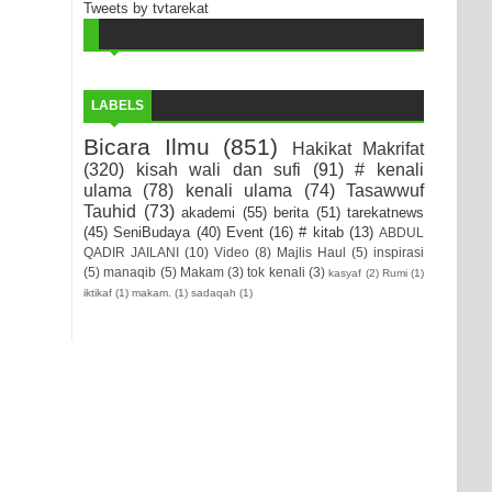
Tweets by tvtarekat
LABELS
Bicara Ilmu
(851)
Hakikat Makrifat
(320)
kisah wali dan sufi
(91)
# kenali
ulama
(78)
kenali ulama
(74)
Tasawwuf
Tauhid
(73)
akademi
(55)
berita
(51)
tarekatnews
(45)
SeniBudaya
(40)
Event
(16)
# kitab
(13)
ABDUL
QADIR JAILANI
(10)
Video
(8)
Majlis Haul
(5)
inspirasi
(5)
manaqib
(5)
Makam
(3)
tok kenali
(3)
kasyaf
(2)
Rumi
(1)
iktikaf
(1)
makam.
(1)
sadaqah
(1)