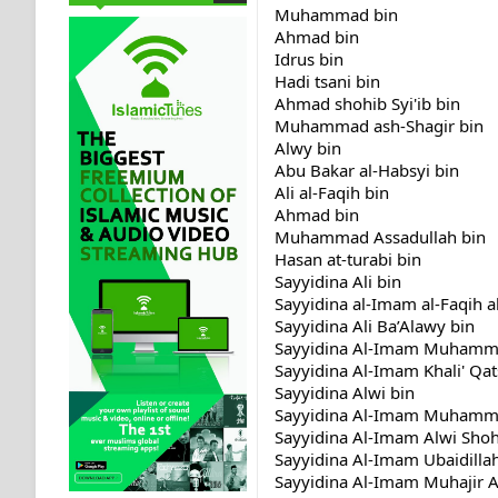
Muhammad bin 
Ahmad bin 
Idrus bin 
Hadi tsani bin 
Ahmad shohib Syi'ib bin 
Muhammad ash-Shagir bin 
Alwy bin 
Abu Bakar al-Habsyi bin 
Ali al-Faqih bin 
Ahmad bin 
Muhammad Assadullah bin 
Hasan at-turabi bin 
Sayyidina Ali bin 
Sayyidina al-Imam al-Faqi
Sayyidina Ali Ba’Alawy bin 
Sayyidina Al-Imam Muhamma
Sayyidina Al-Imam Khali' Qa
Sayyidina Alwi bin 
Sayyidina Al-Imam Muhamma
Sayyidina Al-Imam Alwi Shoh
Sayyidina Al-Imam Ubaidilla
Sayyidina Al-Imam Muhajir 