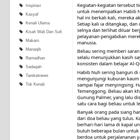
Kegiatan-kegiatan tersebut t
Inspirasi
untuk menempatkan Habib Nu
Kasyaf
hal ini berkali-kali, mereka
Setiap kali ia ditangkap, da
Kenali Ulama
selnya dan terlihat diluar ber
Kisah Wali Dan Sufi
pelayanan-pengabdian mereka
Makam.
manusia.
Manaqib
Beliau sering memberi sara
selalu menunjukkan kasih s
Ramadhan
konsisten dalam belajar Al-Q
Sadaqah
Habib Nuh sering bangun di m
Tarekatnews
mengunjungi kuburan kaum m
sampai fajar menyingsing. H
Tok Kenali
Temenggong. Beliau akan khal
Gunung Palmer, yang lalu dis
satu cara bagi beliau untuk 
Banyak orang pada siang ha
dari doa beliau yang tulus.
berhari-hari lama di kapal u
butuh beberapa bulan untuk b
berdoa untuk perjalananan 