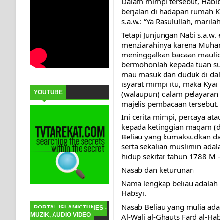
Dalam mimpi tersebut, Habib
berjalan di hadapan rumah K
s.a.w.: “Ya Rasulullah, mar
Tetapi Junjungan Nabi s.a.w.
menziarahinya karena Muhamm
meninggalkan bacaan maulid 
bermohonlah kepada tuan supa
mau masuk dan duduk di dala
isyarat mimpi itu, maka Kyai
(walaupun) dalam pelayaran 
YOUTUBE
majelis pembacaan tersebut.
Ini cerita mimpi, percaya ata
kepada ketinggian maqam (de
Beliau yang kumaksudkan dan
serta sekalian muslimin ada
hidup sekitar tahun 1788 M 
Nasab dan keturunan
Nama lengkap beliau adalah
Habsyi. 
Nasab Beliau yang mulia ada
PORTAL ISLAMICTUNES -
MUZIK, AUDIO VIDEO
Al-Wali al-Ghauts Fard al-Ha