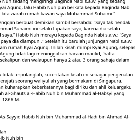
 Nuh sedang mengiringi Baginda Nabi s.a.w. yang sedang 
yai Agung, lalu Habib Nuh pun berkata kepada Baginda Nabi 
ilah kita ziarah rumah kawan saya Muhammad Suhaimi.”
 enggan berbuat demikian sambil bersabda: “Saya tak hendak 
ad Suhaimi ini selalu lupakan saya, karena dia selalu 
saya.” Habib Nuh merayu kepada Baginda Nabi s.a.w.: “Saya 
ya dia diampuni.” Setelah itu barulah Junjungan Nabi s.a.w. 
m rumah Kyai Agung. Inilah kisah mimpi Kyai Agung, selepas 
 Agung tidak lagi meninggalkan bacaan maulid, 'hatta' 
sekalipun dan walaupun hanya 2 atau 3 orang sahaja dalam 
u tidak terpulanglah, kuceritakan kisah ini sebagai pengenalan 
rajat) seorang waliyullah yang bermakam di Singapura. 
 kuharapkan keberkatannya bagi diriku dan ahli keluargaku 
lah al-Ghauts al-Habib Nuh bin Muhammad al-Habsyi yang 
– 1866 M.
 As-Sayyid Habib Nuh bin Muhammad al-Hadi bin Ahmad Al-
lah 
bib Nuh bin 