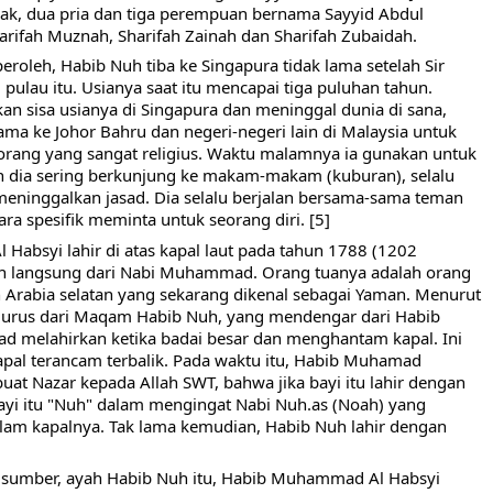
ak, dua pria dan tiga perempuan bernama Sayyid Abdul 
arifah Muznah, Sharifah Zainah dan Sharifah Zubaidah.
roleh, Habib Nuh tiba ke Singapura tidak lama setelah Sir 
pulau itu. Usianya saat itu mencapai tiga puluhan tahun. 
n sisa usianya di Singapura dan meninggal dunia di sana, 
ama ke Johor Bahru dan negeri-negeri lain di Malaysia untuk 
orang yang sangat religius. Waktu malamnya ia gunakan untuk 
Dan dia sering berkunjung ke makam-makam (kuburan), selalu 
eninggalkan jasad. Dia selalu berjalan bersama-sama teman 
cara spesifik meminta untuk seorang diri. [5]
absyi lahir di atas kapal laut pada tahun 1788 (1202 
nan langsung dari Nabi Muhammad. Orang tuanya adalah orang 
 Arabia selatan yang sekarang dikenal sebagai Yaman. Menurut 
gurus dari Maqam Habib Nuh, yang mendengar dari Habib 
ad melahirkan ketika badai besar dan menghantam kapal. Ini 
kapal terancam terbalik. Pada waktu itu, Habib Muhamad 
t Nazar kepada Allah SWT, bahwa jika bayi itu lahir dengan 
ayi itu "Nuh" dalam mengingat Nabi Nuh.as (Noah) yang 
m kapalnya. Tak lama kemudian, Habib Nuh lahir dengan 
sumber, ayah Habib Nuh itu, Habib Muhammad Al Habsyi 