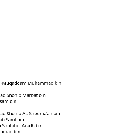
h al-Muqaddam Muhammad bin 
d Shohib Marbat bin 
tsam bin 
d Shohib As-Shouma’ah bin 
ib Saml bin 
h Shohibul Aradh bin 
Ahmad bin 