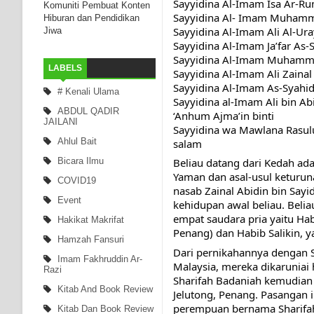
Sayyidina Al-Imam Isa Ar-Ru
Komuniti Pembuat Konten
Sayyidina Al- Imam Muhamm
Hiburan dan Pendidikan
Sayyidina Al-Imam Ali Al-Ura
Jiwa
Sayyidina Al-Imam Ja’far As-
Sayyidina Al-Imam Muhammad
LABELS
Sayyidina Al-Imam Ali Zainal 
Sayyidina Al-Imam As-Syahid
# Kenali Ulama
Sayyidina al-Imam Ali bin Ab
ABDUL QADIR
‘Anhum Ajma’in binti
JAILANI
Sayyidina wa Mawlana Rasulu
Ahlul Bait
salam
Bicara Ilmu
Beliau datang dari Kedah ad
Yaman dan asal-usul keturuna
COVID19
nasab Zainal Abidin bin Sayi
Event
kehidupan awal beliau. Belia
empat saudara pria yaitu Hab
Hakikat Makrifat
Penang) dan Habib Salikin, y
Hamzah Fansuri
Dari pernikahannya dengan Sy
Imam Fakhruddin Ar-
Malaysia, mereka dikaruniai
Razi
Sharifah Badaniah kemudian
Kitab And Book Review
Jelutong, Penang. Pasangan
perempuan bernama Sharifah 
Kitab Dan Book Review