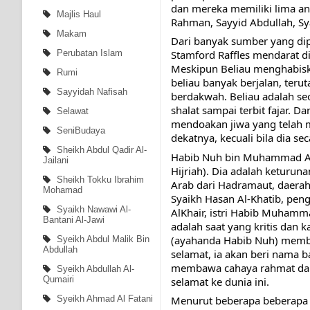
dan mereka memiliki lima an
Majlis Haul
Rahman, Sayyid Abdullah, Sy
Makam
Dari banyak sumber yang dipe
Perubatan Islam
Stamford Raffles mendarat di 
Meskipun Beliau menghabiska
Rumi
beliau banyak berjalan, terut
Sayyidah Nafisah
berdakwah. Beliau adalah se
shalat sampai terbit fajar. 
Selawat
mendoakan jiwa yang telah m
SeniBudaya
dekatnya, kecuali bila dia se
Sheikh Abdul Qadir Al-
Habib Nuh bin Muhammad Al H
Jailani
Hijriah). Dia adalah keturu
Sheikh Tokku Ibrahim
Arab dari Hadramaut, daerah
Mohamad
Syaikh Hasan Al-Khatib, pen
Syaikh Nawawi Al-
AlKhair, istri Habib Muhamm
Bantani Al-Jawi
adalah saat yang kritis dan 
(ayahanda Habib Nuh) membua
Syeikh Abdul Malik Bin
Abdullah
selamat, ia akan beri nama b
membawa cahaya rahmat dala
Syeikh Abdullah Al-
Qumairi
selamat ke dunia ini.
Syeikh Ahmad Al Fatani
Menurut beberapa beberapa 