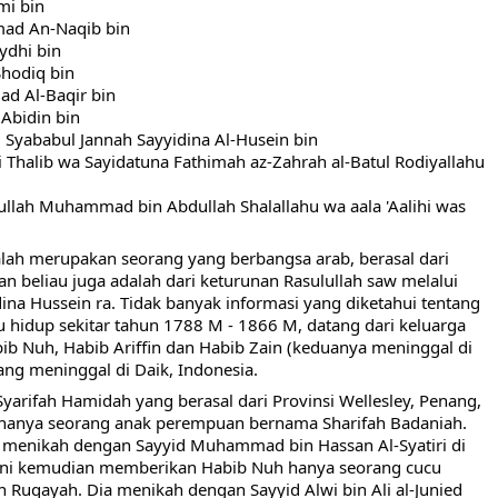
mi bin 
ad An-Naqib bin 
ydhi bin 
Shodiq bin 
 Al-Baqir bin 
Abidin bin 
 Syababul Jannah Sayyidina Al-Husein bin 
i Thalib wa Sayidatuna Fathimah az-Zahrah al-Batul Rodiyallahu 
llah Muhammad bin Abdullah Shalallahu wa aala 'Aalihi was 
alah merupakan seorang yang berbangsa arab, berasal dari 
n beliau juga adalah dari keturunan Rasulullah saw melalui 
dina Hussein ra. Tidak banyak informasi yang diketahui tentang 
u hidup sekitar tahun 1788 M - 1866 M, datang dari keluarga 
ib Nuh, Habib Ariffin dan Habib Zain (keduanya meninggal di 
ang meninggal di Daik, Indonesia.
arifah Hamidah yang berasal dari Provinsi Wellesley, Penang, 
 hanya seorang anak perempuan bernama Sharifah Badaniah. 
 menikah dengan Sayyid Muhammad bin Hassan Al-Syatiri di 
 ini kemudian memberikan Habib Nuh hanya seorang cucu 
Ruqayah. Dia menikah dengan Sayyid Alwi bin Ali al-Junied 