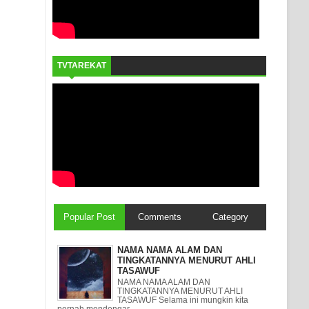
TVTAREKAT
Popular Post
Comments
Category
NAMA NAMA ALAM DAN
TINGKATANNYA MENURUT AHLI
TASAWUF
NAMA NAMA ALAM DAN
TINGKATANNYA MENURUT AHLI
TASAWUF Selama ini mungkin kita
pernah mendengar ...