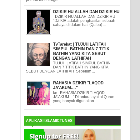
DZIKIR HU ALLAH DAN DZIKIR HU
DZIKIR HU ALLAH DAN DZIKIR HU
“DZIKIR adalah penghasilan sebuah
cahaya di dalam hati (Qalbu) ...
TvTarekat | TUJUH LATIFAH
SIMPUL BATHIN DAN 7 TITIK
BATHIN YANG KITA SEBUT
DENGAN LATHIFAH
TUJUH LATIFAH SIMPUL BATHIN
DAN 7 TITIK BATHIN YANG KITA
SEBUT DENGAN LATHIFAH Sebelum ...
RAHASIA DZIKIR "LAQOD
JA'AKUM...."
ke RAHASIA DZIKIR "LAQOD
JA'AKUM...." Di antara ayat al Quran
yang banyak digunakan ...
APLIKASI ISLAMICTUNES