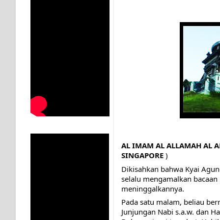
KISAH WALI SUFI, YANG BACAAN SURAT AL-FATIHA
SHAYKH TAREKAT ATAU TUKANG SIHIR? JANGAN
DI TANGAN MURSYID, CINTA MENEMUKAN JALAN P
RAWATAN TAREKAT: APABILA ALLAH MENYEMBUHKA
TASAWUF: BUKAN AJARAN PELIK, TETAPI JALAN M
"Kotoran Yang Paling Bahaya Bukan Pada Pakaian, Tet
Secara Biologis Manusia itu Sama, Dengan Tingkat K
AL IMAM AL ALLAMAH AL A
SINGAPORE 
)
WAHDATUL WUJUD, WAHDATU SYUHUD, DAN MANU
Dikisahkan bahwa Kyai Agun
selalu mengamalkan bacaan ma
WAHDATUL WUJUD ITU APA..??
meninggalkannya.
Pada satu malam, beliau ber
Junjungan Nabi s.a.w. dan Ha