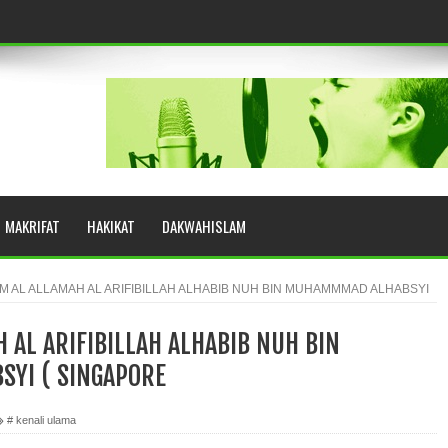
eringkat Zikir
N RASULULLAH SAW?
MAKRIFAT
HAKIKAT
DAKWAHISLAM
YUHUD (AHMAD SIRHINDI)
AM AL ALLAMAH AL ARIFIBILLAH ALHABIB NUH BIN MUHAMMMAD ALHABSYI
 AL ARIFIBILLAH ALHABIB NUH BIN
AH: BUKAN SEKADAR MELIHAT, TETAPI MENGENAL DIRI
YI ( SINGAPORE
# kenali ulama