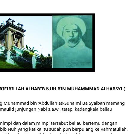
HNYA TIDAK FASIH. TAPI SINGA PUN TUNDUK PADANYA
 MUDAH TERPESONA, JANGAN JUGA MUDAH MENGHUKUM
ULANG
N HATI, JIWA TURUT MENJADI KUAT
EMBERSIHKAN HATI
api Pada Qalbi"
esadaran yang Berbeda
RIFIBILLAH ALHABIB NUH BIN MUHAMMMAD ALHABSYI ( 
NGGALING KAWULA GUSTI
g Muhammad bin ‘Abdullah as-Suhaimi Ba Syaiban memang 
ulid Junjungan Nabi s.a.w., tetapi kadangkala beliau 
mimpi dan dalam mimpi tersebut beliau bertemu dengan 
bib Nuh yang ketika itu sudah pun berpulang ke Rahmatullah. 