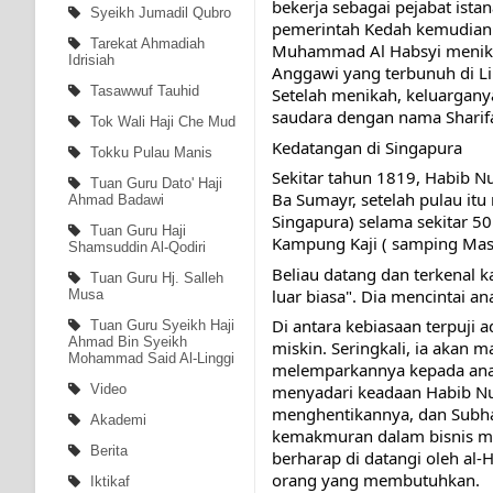
bekerja sebagai pejabat ista
Syeikh Jumadil Qubro
pemerintah Kedah kemudian d
Tarekat Ahmadiah
Muhammad Al Habsyi menikah 
Idrisiah
Anggawi yang terbunuh di Li
Tasawwuf Tauhid
Setelah menikah, keluargany
saudara dengan nama Sharifa
Tok Wali Haji Che Mud
Kedatangan di Singapura
Tokku Pulau Manis
Sekitar tahun 1819, Habib Nu
Tuan Guru Dato' Haji
Ba Sumayr, setelah pulau itu m
Ahmad Badawi
Singapura) selama sekitar 50
Tuan Guru Haji
Kampung Kaji ( samping Masji
Shamsuddin Al-Qodiri
Beliau datang dan terkenal k
Tuan Guru Hj. Salleh
luar biasa". Dia mencintai 
Musa
Di antara kebiasaan terpuji 
Tuan Guru Syeikh Haji
Ahmad Bin Syeikh
miskin. Seringkali, ia akan 
Mohammad Said Al-Linggi
melemparkannya kepada anak
Video
menyadari keadaan Habib Nu
menghentikannya, dan Subhan
Akademi
kemakmuran dalam bisnis mer
Berita
berharap di datangi oleh al
orang yang membutuhkan.
Iktikaf