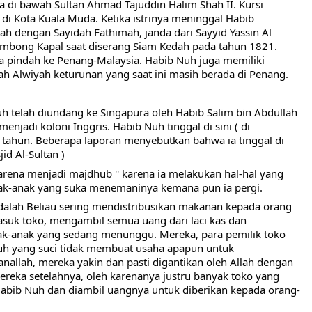
na di bawah Sultan Ahmad Tajuddin Halim Shah II. Kursi 
i Kota Kuala Muda. Ketika istrinya meninggal Habib 
dengan Sayidah Fathimah, janda dari Sayyid Yassin Al 
mbong Kapal saat diserang Siam Kedah pada tahun 1821. 
a pindah ke Penang-Malaysia. Habib Nuh juga memiliki 
h Alwiyah keturunan yang saat ini masih berada di Penang. 
h telah diundang ke Singapura oleh Habib Salim bin Abdullah 
enjadi koloni Inggris. Habib Nuh tinggal di sini ( di 
 tahun. Beberapa laporan menyebutkan bahwa ia tinggal di 
d Al-Sultan )
arena menjadi majdhub '' karena ia melakukan hal-hal yang 
anak-anak yang suka menemaninya kemana pun ia pergi.
adalah Beliau sering mendistribusikan makanan kepada orang 
masuk toko, mengambil semua uang dari laci kas dan 
-anak yang sedang menunggu. Mereka, para pemilik toko  
h yang suci tidak membuat usaha apapun untuk 
allah, mereka yakin dan pasti digantikan oleh Allah dengan 
eka setelahnya, oleh karenanya justru banyak toko yang 
-Habib Nuh dan diambil uangnya untuk diberikan kepada orang-