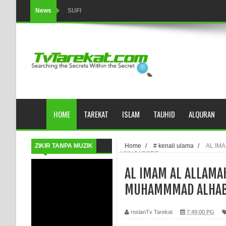
News
SUFI
Tertipu: Sehat dan Waktu Luang
HIKMAH AL-HIKAM IMAM IBNU ‘AṬĀ’ILLĀH - Peringkat-p
AHLI SUFFAH: GOLONGAN SUFI PERTAMA DI ZAMA
Integritas amanah.
HOME
TAREKAT
ISLAM
TAUHID
ALQURAN
WAHDATUL WUJUD (IBNU ARABI) DAN WAHDATUS S
Wusul kepada Allah
ZIKIR TANPA MUZIK
Home
/
# kenali ulama
/
AL IM
( SINGAPORE
Hati dan dua sayap
AL IMAM AL ALLAMAH
MUKASYAFAH MENURUT AHL AL-SUNNAH WAL JAMA'
MUHAMMMAD ALHABS
SYARAHAN TINGKAT TINGGI TASAWWUF*
roslanTv Tarekat
7:49:00 PG
Syahadat… tapi belum benar-benar menyaksikan.