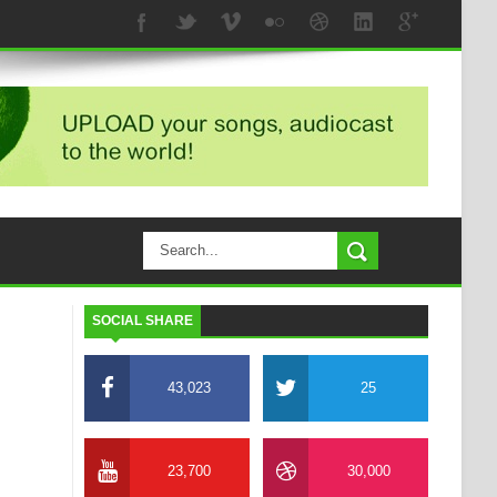
SOCIAL SHARE
43,023
25
23,700
30,000