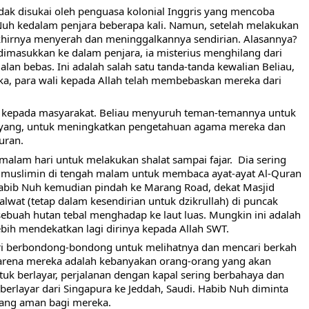
idak disukai oleh penguasa kolonial Inggris yang mencoba 
h kedalam penjara beberapa kali. Namun, setelah melakukan 
 akhirnya menyerah dan meninggalkannya sendirian. Alasannya? 
n dimasukkan ke dalam penjara, ia misterius menghilang dari 
jalan bebas. Ini adalah salah satu tanda-tanda kewalian Beliau, 
, para wali kepada Allah telah membebaskan mereka dari 
n kepada masyarakat. Beliau menyuruh teman-temannya untuk 
ayang, untuk meningkatkan pengetahuan agama mereka dan 
uran. 
alam hari untuk melakukan shalat sampai fajar.  Dia sering 
uslimin di tengah malam untuk membaca ayat-ayat Al-Quran 
abib Nuh kemudian pindah ke Marang Road, dekat Masjid 
wat (tetap dalam kesendirian untuk dzikrullah) di puncak 
ebuah hutan tebal menghadap ke laut luas. Mungkin ini adalah 
lebih mendekatkan lagi dirinya kepada Allah SWT.
ri berbondong-bondong untuk melihatnya dan mencari berkah 
 Karena mereka adalah kebanyakan orang-orang yang akan 
ntuk berlayar, perjalanan dengan kapal sering berbahaya dan 
erlayar dari Singapura ke Jeddah, Saudi. Habib Nuh diminta 
yang aman bagi mereka.