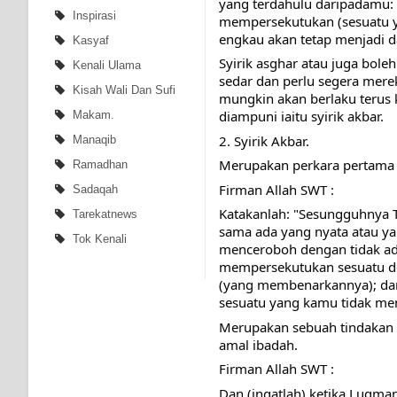
yang terdahulu daripadamu: 
Inspirasi
mempersekutukan (sesuatu ya
engkau akan tetap menjadi d
Kasyaf
Syirik asghar atau juga boleh
Kenali Ulama
sedar dan perlu segera merek
Kisah Wali Dan Sufi
mungkin akan berlaku terus k
diampuni iaitu syirik akbar.
Makam.
2. Syirik Akbar.
Manaqib
Merupakan perkara pertama 
Ramadhan
Firman Allah SWT :
Sadaqah
Katakanlah: "Sesungguhnya 
Tarekatnews
sama ada yang nyata atau ya
Tok Kenali
menceroboh dengan tidak ad
mempersekutukan sesuatu de
(yang membenarkannya); da
sesuatu yang kamu tidak men
Merupakan sebuah tindakan z
amal ibadah. 
Firman Allah SWT :
Dan (ingatlah) ketika Luqma