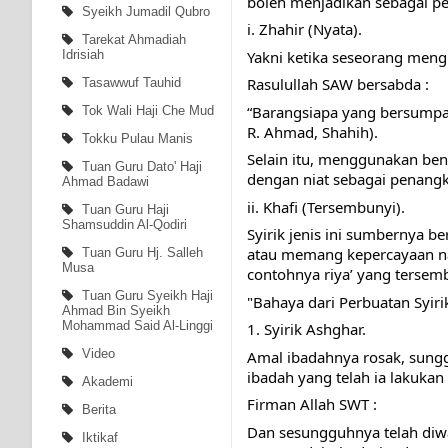
boleh menjadikan sebagai pen
Syeikh Jumadil Qubro
i. Zhahir (Nyata).
Tarekat Ahmadiah
Yakni ketika seseorang meng
Idrisiah
Rasulullah SAW bersabda :
Tasawwuf Tauhid
“Barangsiapa yang bersumpah 
Tok Wali Haji Che Mud
R. Ahmad, Shahih).
Tokku Pulau Manis
Selain itu, menggunakan bend
Tuan Guru Dato' Haji
dengan niat sebagai penangka
Ahmad Badawi
ii. Khafi (Tersembunyi).
Tuan Guru Haji
Shamsuddin Al-Qodiri
Syirik jenis ini sumbernya b
atau memang kepercayaan nam
Tuan Guru Hj. Salleh
Musa
contohnya riya’ yang tersem
Tuan Guru Syeikh Haji
"Bahaya dari Perbuatan Syiri
Ahmad Bin Syeikh
Mohammad Said Al-Linggi
1. Syirik Ashghar.
Video
Amal ibadahnya rosak, sungg
ibadah yang telah ia lakukan
Akademi
Firman Allah SWT :
Berita
Dan sesungguhnya telah di
Iktikaf