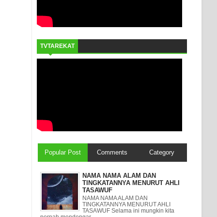
TVTAREKAT
Popular Post
Comments
Category
NAMA NAMA ALAM DAN
TINGKATANNYA MENURUT AHLI
TASAWUF
NAMA NAMA ALAM DAN
TINGKATANNYA MENURUT AHLI
TASAWUF Selama ini mungkin kita
pernah mendengar ...