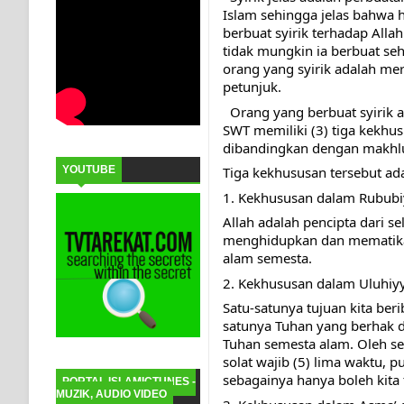
Islam sehingga jelas bahwa 
berbuat syirik terhadap Alla
tidak mungkin ia berbuat se
orang yang syirik adalah me
petunjuk.
  Orang yang berbuat syirik adalah benar-benar sudah buta mata hatinya. Padahal, Allah 
SWT memiliki (3) tiga kekhus
dibandingkan dengan makhluk,
YOUTUBE
Tiga kekhususan tersebut ada
1. Kekhususan dalam Rububi
Allah adalah pencipta dari se
menghidupkan dan mematikan
alam semesta.
2. Kekhususan dalam Uluhiyy
Satu-satunya tujuan kita ber
satunya Tuhan yang berhak da
Tuhan semesta alam. Oleh seb
solat wajib (5) lima waktu, pu
sebagainya hanya boleh kita 
PORTAL ISLAMICTUNES -
MUZIK, AUDIO VIDEO