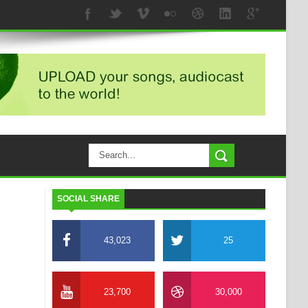
SOCIAL SHARE
43,023
25
23,700
30,000