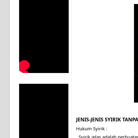
MUKASYAFAH MENURUT AHL AL-SUNNAH WAL JAMA'
SYARAHAN TINGKAT TINGGI TASAWWUF*
Syahadat… tapi belum benar-benar menyaksikan.
KISAH WALI SUFI, YANG BACAAN SURAT AL-FATIHA
SHAYKH TAREKAT ATAU TUKANG SIHIR? JANGAN
DI TANGAN MURSYID, CINTA MENEMUKAN JALAN P
RAWATAN TAREKAT: APABILA ALLAH MENYEMBUHKA
TASAWUF: BUKAN AJARAN PELIK, TETAPI JALAN M
"Kotoran Yang Paling Bahaya Bukan Pada Pakaian, Tet
JENIS-JENIS SYIRIK TANP
Hukum Syirik :
  Syirik jelas adalah perbuatan dosa besar, terutama jika sampai keluar daripada agama 