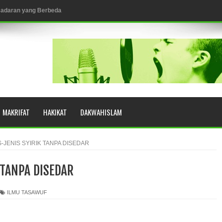
esadaran yang Berbeda
NGGALING KAWULA GUSTI
MAKRIFAT
HAKIKAT
DAKWAHISLAM
eringkat Zikir
N RASULULLAH SAW?
S-JENIS SYIRIK TANPA DISEDAR
 TANPA DISEDAR
YUHUD (AHMAD SIRHINDI)
ILMU TASAWUF