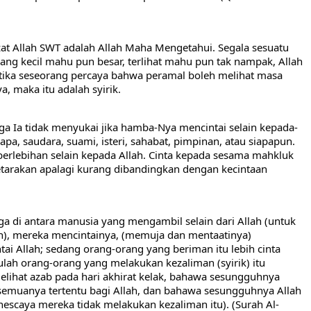
dzat Allah SWT adalah Allah Maha Mengetahui. Segala sesuatu 
yang kecil mahu pun besar, terlihat mahu pun tak nampak, Allah 
ika seseorang percaya bahwa peramal boleh melihat masa 
, maka itu adalah syirik.
ga Ia tidak menyukai jika hamba-Nya mencintai selain kepada-
bapa, saudara, suami, isteri, sahabat, pimpinan, atau siapapun. 
berlebihan selain kepada Allah. Cinta kepada sesama mahkluk 
setarakan apalagi kurang dibandingkan dengan kecintaan 
a di antara manusia yang mengambil selain dari Allah (untuk 
ah), mereka mencintainya, (memuja dan mentaatinya) 
i Allah; sedang orang-orang yang beriman itu lebih cinta 
aulah orang-orang yang melakukan kezaliman (syirik) itu 
lihat azab pada hari akhirat kelak, bahawa sesungguhnya 
semuanya tertentu bagi Allah, dan bahawa sesungguhnya Allah 
escaya mereka tidak melakukan kezaliman itu). (Surah Al-