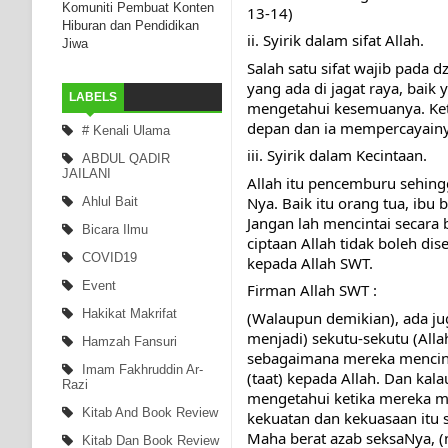
Komuniti Pembuat Konten
13-14)
Hiburan dan Pendidikan
ii. Syirik dalam sifat Allah.
Jiwa
Salah satu sifat wajib pada 
yang ada di jagat raya, baik 
LABELS
mengetahui kesemuanya. Ket
depan dan ia mempercayainya
# Kenali Ulama
iii. Syirik dalam Kecintaan.
ABDUL QADIR
JAILANI
Allah itu pencemburu sehing
Nya. Baik itu orang tua, ibu 
Ahlul Bait
Jangan lah mencintai secara 
Bicara Ilmu
ciptaan Allah tidak boleh di
COVID19
kepada Allah SWT.
Event
Firman Allah SWT :
Hakikat Makrifat
(Walaupun demikian), ada jug
menjadi) sekutu-sekutu (All
Hamzah Fansuri
sebagaimana mereka mencinta
Imam Fakhruddin Ar-
(taat) kepada Allah. Dan kal
Razi
mengetahui ketika mereka me
Kitab And Book Review
kekuatan dan kekuasaan itu 
Maha berat azab seksaNya, (n
Kitab Dan Book Review