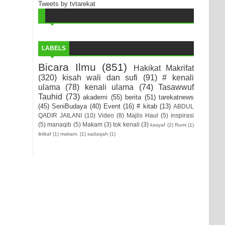
Tweets by tvtarekat
LABELS
Bicara Ilmu
(851)
Hakikat Makrifat
(320)
kisah wali dan sufi
(91)
# kenali
ulama
(78)
kenali ulama
(74)
Tasawwuf
Tauhid
(73)
akademi
(55)
berita
(51)
tarekatnews
(45)
SeniBudaya
(40)
Event
(16)
# kitab
(13)
ABDUL
QADIR JAILANI
(10)
Video
(8)
Majlis Haul
(5)
inspirasi
(5)
manaqib
(5)
Makam
(3)
tok kenali
(3)
kasyaf
(2)
Rumi
(1)
iktikaf
(1)
makam.
(1)
sadaqah
(1)