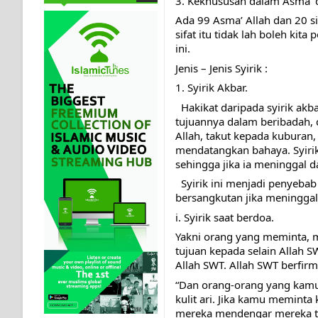
3. Kekhususan dalam Asma’ da
Ada 99 Asma’ Allah dan 20 si
sifat itu tidak lah boleh ki
ini.
Jenis – Jenis Syirik :
1. Syirik Akbar.
  Hakikat daripada syirik akbar adalah menjadikan selain daripada Allah SWT sebagai 
tujuannya dalam beribadah,
Allah, takut kepada kuburan, 
mendatangkan bahaya. Syirik
sehingga jika ia meninggal 
  Syirik ini menjadi penyebab keluarnya seseorang dari agama Islam, dan orang yang 
bersangkutan jika meninggal
i. Syirik saat berdoa.
Yakni orang yang meminta, 
tujuan kepada selain Allah 
Allah SWT. Allah SWT berfirm
“Dan orang-orang yang kamu 
kulit ari. Jika kamu memint
mereka mendengar mereka ti