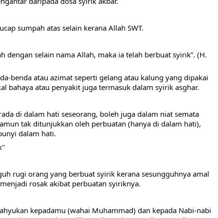
gantar daripada dosa syirik akbar.
ucap sumpah atas selain kerana Allah SWT. 
dengan selain nama Allah, maka ia telah berbuat syirik”. (H. 
a-benda atau azimat seperti gelang atau kalung yang dipakai 
l bahaya atau penyakit juga termasuk dalam syirik asghar.
erada di dalam hati seseorang, boleh juga dalam niat semata 
un tak ditunjukkan oleh perbuatan (hanya di dalam hati), 
bunyi dalam hati.
k"
uh rugi orang yang berbuat syirik kerana sesungguhnya amal 
 menjadi rosak akibat perbuatan syiriknya. 
wahyukan kepadamu (wahai Muhammad) dan kepada Nabi-nabi 