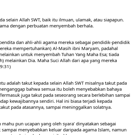
a selain Allah SWT, baik itu ilmuan, ulamak, atau siapapun. 
r sama dengan perbuatan menyembah berhala. 
endita dan ahli-ahli agama mereka sebagai pendidik-pendidik 
 (mereka mempertuhankan) Al-Masih ibni Maryam, padahal 
 melainkan untuk menyembah Tuhan Yang Maha Esa; tiada 
) melainkan Dia. Maha Suci Allah dari apa yang mereka 
 9:31)
u adalah takut kepada selain Allah SWT misalnya takut pada 
 menganggap bahwa semua itu boleh menyebabkan bahaya 
 Termasuk juga takut pada seseorang secara berlebihan sampai 
ap kewajibannya sendiri. Hal ini biasa terjadi kepada 
takut pada atasannya, sampai meninggalkan solatnya.
mahu pun ucapan yang oleh syara’ dinyatakan sebagai 
ak sampai menyebabkan keluar daripada agama Islam, namun 