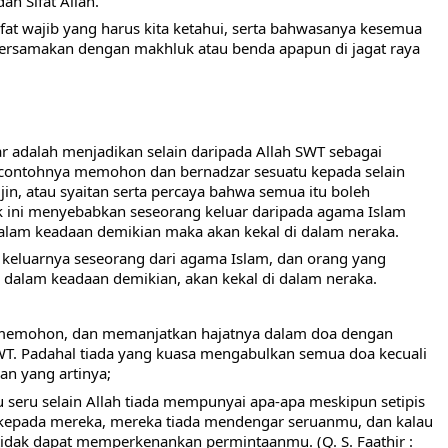
n Sifat Allah.
fat wajib yang harus kita ketahui, serta bahwasanya kesemua 
ta persamakan dengan makhluk atau benda apapun di jagat raya 
 contohnya memohon dan bernadzar sesuatu kepada selain 
jin, atau syaitan serta percaya bahwa semua itu boleh 
 ini menyebabkan seseorang keluar daripada agama Islam 
dalam keadaan demikian maka akan kekal di dalam neraka.
 dalam keadaan demikian, akan kekal di dalam neraka.
memohon, dan memanjatkan hajatnya dalam doa dengan 
SWT. Padahal tiada yang kuasa mengabulkan semua doa kecuali 
an yang artinya;
seru selain Allah tiada mempunyai apa-apa meskipun setipis 
a kepada mereka, mereka tiada mendengar seruanmu, dan kalau 
dak dapat memperkenankan permintaanmu. (Q. S. Faathir : 