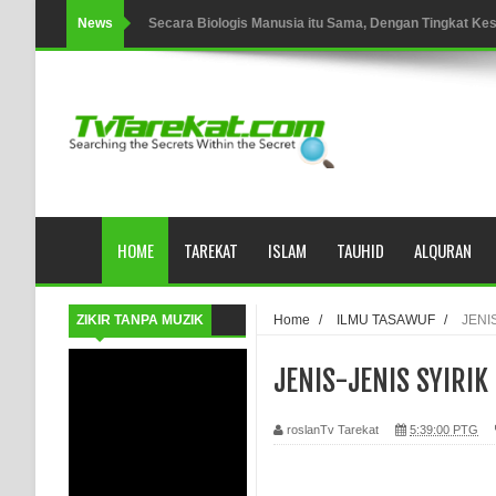
News
Secara Biologis Manusia itu Sama, Dengan Tingkat K
WAHDATUL WUJUD, WAHDATU SYUHUD, DAN MANU
WAHDATUL WUJUD ITU APA..??
SUFI
Tertipu: Sehat dan Waktu Luang
HOME
TAREKAT
ISLAM
TAUHID
ALQURAN
HIKMAH AL-HIKAM IMAM IBNU ‘AṬĀ’ILLĀH - Peringkat-p
AHLI SUFFAH: GOLONGAN SUFI PERTAMA DI ZAMA
ZIKIR TANPA MUZIK
Home
/
ILMU TASAWUF
/
JENI
Integritas amanah.
JENIS-JENIS SYIRIK
WAHDATUL WUJUD (IBNU ARABI) DAN WAHDATUS S
roslanTv Tarekat
5:39:00 PTG
Wusul kepada Allah
Hati dan dua sayap