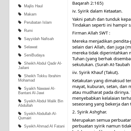
Baqarah 2:165)
Majlis Haul
iv. Syirik dalam Ketaatan.
Makam
Yakni patuh dan tunduk kepad
Perubatan Islam
Tindakan seperti ini hampi
Rumi
Firman Allah SWT :
Sayyidah Nafisah
Mereka menjadikan pendita-p
selain dari Allah, dan juga
Selawat
mereka tidak diperintahkan
SeniBudaya
Tuhan (yang berhak disembah
Sheikh Abdul Qadir Al-
sekutukan. (Surah At-Taubah
Jailani
iiv. Syirik Khauf (Takut).
Sheikh Tokku Ibrahim
Ketakutan yang dimaksud tent
Mohamad
mayat, kuburan, setan, dan
Syaikh Nawawi Al-
atau mudharat pada dirinya.
Bantani Al-Jawi
menyebabkan kelalaian terhad
Syeikh Abdul Malik Bin
seseorang yang bekerja dan 
Abdullah
2. Syirik Ashghar.
Syeikh Abdullah Al-
Qumairi
Merupakan semua perbuatan 
perbuatan syirik namun tid
Syeikh Ahmad Al Fatani