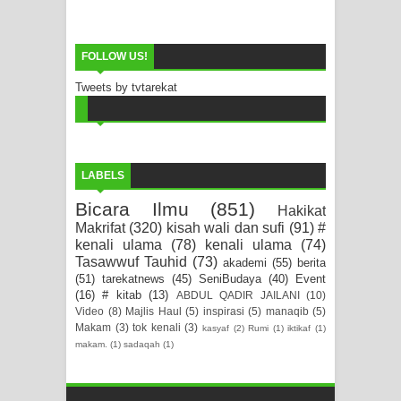
FOLLOW US!
Tweets by tvtarekat
LABELS
Bicara Ilmu
(851)
Hakikat
Makrifat
(320)
kisah wali dan sufi
(91)
#
kenali ulama
(78)
kenali ulama
(74)
Tasawwuf Tauhid
(73)
akademi
(55)
berita
(51)
tarekatnews
(45)
SeniBudaya
(40)
Event
(16)
# kitab
(13)
ABDUL QADIR JAILANI
(10)
Video
(8)
Majlis Haul
(5)
inspirasi
(5)
manaqib
(5)
Makam
(3)
tok kenali
(3)
kasyaf
(2)
Rumi
(1)
iktikaf
(1)
makam.
(1)
sadaqah
(1)