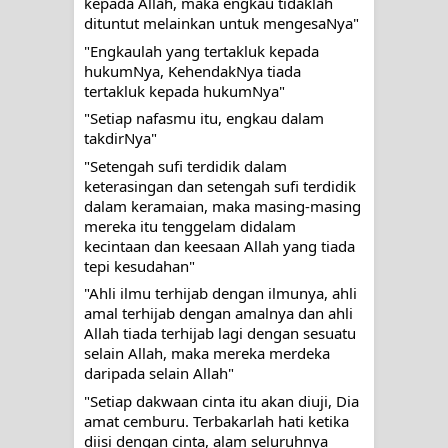
kepada Allah, maka engkau tidaklah 
dituntut melainkan untuk mengesaNya"
TERPESONA, JANGAN JUGA
"Engkaulah yang tertakluk kepada 
MUDAH MENGHUKUM
hukumNya, KehendakNya tiada 
tertakluk kepada hukumNya"
DI TANGAN MURSYID, CINTA
"Setiap nafasmu itu, engkau dalam 
takdirNya"
MENEMUKAN JALAN PULANG
"Setengah sufi terdidik dalam 
keterasingan dan setengah sufi terdidik 
RAWATAN TAREKAT: APABILA
dalam keramaian, maka masing-masing 
mereka itu tenggelam didalam 
ALLAH MENYEMBUHKAN HATI, JIWA
kecintaan dan keesaan Allah yang tiada 
tepi kesudahan"
TURUT MENJADI KUAT
"Ahli ilmu terhijab dengan ilmunya, ahli 
amal terhijab dengan amalnya dan ahli 
TASAWUF: BUKAN AJARAN PELIK,
Allah tiada terhijab lagi dengan sesuatu 
selain Allah, maka mereka merdeka 
TETAPI JALAN MEMBERSIHKAN
daripada selain Allah"
"Setiap dakwaan cinta itu akan diuji, Dia 
HATI
amat cemburu. Terbakarlah hati ketika 
diisi dengan cinta, alam seluruhnya 
"Kotoran Yang Paling Bahaya Bukan