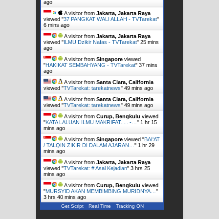
ago
A visitor from
Jakarta, Jakarta Raya
viewed "
37 PANGKAT WALI ALLAH - TVTarekat
"
6 mins ago
A visitor from
Jakarta, Jakarta Raya
viewed "
ILMU Dzikir Nafas - TVTarekat
"
25 mins
ago
A visitor from
Singapore
viewed
"
HAKIKAT SEMBAHYANG - TVTarekat
"
37 mins
ago
A visitor from
Santa Clara, California
viewed "
TVTarekat: tarekatnews
"
49 mins ago
A visitor from
Santa Clara, California
viewed "
TVTarekat: tarekatnews
"
49 mins ago
A visitor from
Curup, Bengkulu
viewed
"
KATA LALUAN ILMU MAKRIFAT..... -…
"
1 hr 15
mins ago
A visitor from
Singapore
viewed "
BAI'AT
/ TALQIN ZIKIR DI DALAM AJARAN…
"
1 hr 29
mins ago
A visitor from
Jakarta, Jakarta Raya
viewed "
TVTarekat: # Asal Kejadian
"
3 hrs 25
mins ago
A visitor from
Curup, Bengkulu
viewed
"
MURSYID AKAN MEMBIMBING MURIDNYA…
"
3 hrs 40 mins ago
Get Script
Real Time
Tracking ON