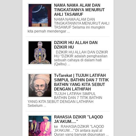
NAMA NAMA ALAM DAN
TINGKATANNYA MENURUT
AHLI TASAWUF
NAMA NAMA ALAM DAN
TINGKATANNYA MENURUT AHLI
TASAWUF Selama ini mungkin
kita pernah mendengar ...
DZIKIR HU ALLAH DAN
DZIKIR HU
DZIKIR HU ALLAH DAN DZIKIR
HU “DZIKIR adalah penghasilan
sebuah cahaya di dalam hati
(Qalbu) ...
TvTarekat | TUJUH LATIFAH
SIMPUL BATHIN DAN 7 TITIK
BATHIN YANG KITA SEBUT
DENGAN LATHIFAH
TUJUH LATIFAH SIMPUL
BATHIN DAN 7 TITIK BATHIN
YANG KITA SEBUT DENGAN LATHIFAH
Sebelum ...
RAHASIA DZIKIR "LAQOD
JA'AKUM...."
ke RAHASIA DZIKIR "LAQOD
JA'AKUM...." Di antara ayat al
Quran yang banyak digunakan ...