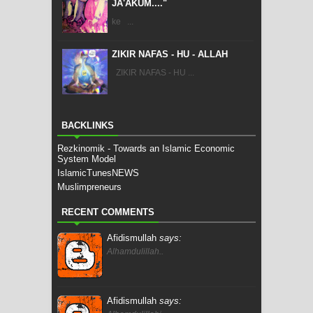
JA'AKUM...."
ke ...
ZIKIR NAFAS - HU - ALLAH
ZIKIR NAFAS - HU ...
BACKLINKS
Rezkinomik - Towards an Islamic Economic
System Model
IslamicTunesNEWS
Muslimpreneurs
RECENT COMMENTS
Afidismullah
says:
Alhamdulillah..
Afidismullah
says: