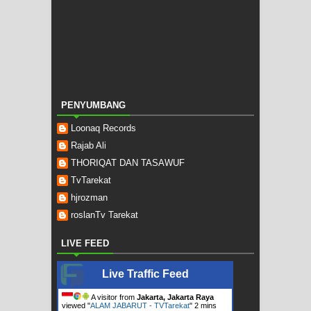
PENYUMBANG
Loonaq Records
Rajab Ali
THORIQAT DAN TASAWUF
TvTarekat
hjrozman
roslanTv Tarekat
LIVE FEED
Live Traffic Feed
A visitor from
Jakarta, Jakarta Raya
viewed "
ALAM JABARUT - TVTarekat
"
2 mins