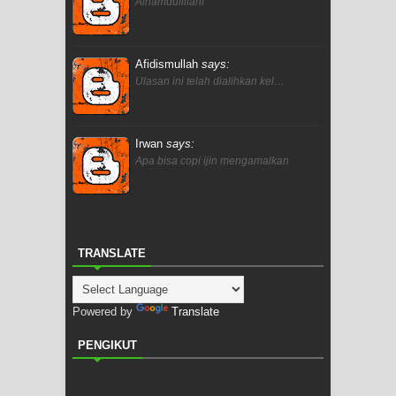
Alhamdulillahi
Afidismullah
says:
Ulasan ini telah dialihkan kel…
Irwan
says:
Apa bisa copi ijin mengamalkan
TRANSLATE
Powered by
Translate
PENGIKUT