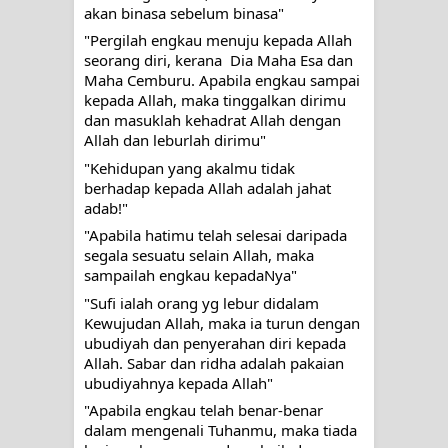
akan binasa sebelum binasa"
Pada Pakaian, Tetapi Pada Qalbi"
"Pergilah engkau menuju kepada Allah 
seorang diri, kerana  Dia Maha Esa dan 
Secara Biologis Manusia itu Sama,
Maha Cemburu. Apabila engkau sampai 
kepada Allah, maka tinggalkan dirimu 
dan masuklah kehadrat Allah dengan 
Dengan Tingkat Kesadaran yang
Allah dan leburlah dirimu"
Berbeda
"Kehidupan yang akalmu tidak 
berhadap kepada Allah adalah jahat 
adab!"
"Apabila hatimu telah selesai daripada 
segala sesuatu selain Allah, maka 
sampailah engkau kepadaNya"
"Sufi ialah orang yg lebur didalam 
Kewujudan Allah, maka ia turun dengan 
ubudiyah dan penyerahan diri kepada 
Allah. Sabar dan ridha adalah pakaian 
ubudiyahnya kepada Allah"
"Apabila engkau telah benar-benar 
dalam mengenali Tuhanmu, maka tiada 