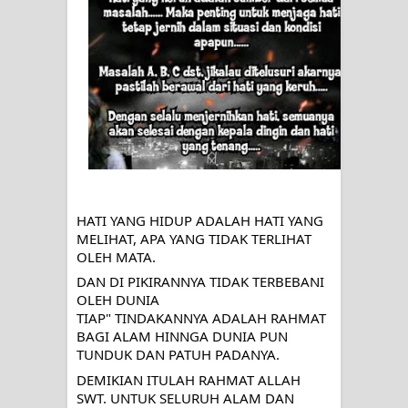
SAW?
Integritas amanah.
WAHDATUL WUJUD (IBNU ARABI)
DAN WAHDATUS SYUHUD (AHMAD
SIRHINDI)
HATI YANG HIDUP ADALAH HATI YANG 
Wusul kepada Allah
MELIHAT, APA YANG TIDAK TERLIHAT 
OLEH MATA.
Hati dan dua sayap
DAN DI PIKIRANNYA TIDAK TERBEBANI 
OLEH DUNIA 
MUKASYAFAH MENURUT AHL AL-
TIAP" TINDAKANNYA ADALAH RAHMAT 
BAGI ALAM HINNGA DUNIA PUN 
SUNNAH WAL JAMA'AH: BUKAN
TUNDUK DAN PATUH PADANYA.
SEKADAR MELIHAT, TETAPI
DEMIKIAN ITULAH RAHMAT ALLAH 
SWT. UNTUK SELURUH ALAM DAN 