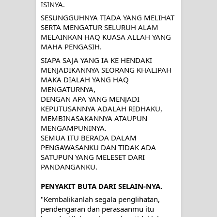
ISINYA.
MENGENAL DIRI
SESUNGGUHNYA TIADA YANG MELIHAT 
SYARAHAN TINGKAT TINGGI
SERTA MENGATUR SELURUH ALAM 
MELAINKAN HAQ KUASA ALLAH YANG 
TASAWWUF*
MAHA PENGASIH.
SIAPA SAJA YANG IA KE HENDAKI 
Syahadat… tapi belum benar-benar
MENJADIKANNYA SEORANG KHALIPAH  
MAKA DIALAH YANG HAQ 
menyaksikan.
MENGATURNYA, 
DENGAN APA YANG MENJADI 
KISAH WALI SUFI, YANG BACAAN
KEPUTUSANNYA ADALAH RIDHAKU, 
MEMBINASAKANNYA ATAUPUN 
SURAT AL-FATIHAHNYA TIDAK
MENGAMPUNINYA.
SEMUA ITU BERADA DALAM 
PENGAWASANKU DAN TIDAK ADA 
FASIH. TAPI SINGA PUN TUNDUK
SATUPUN YANG MELESET DARI 
PANDANGANKU.
PADANYA
PENYAKIT BUTA DARI SELAIN-NYA.
SHAYKH TAREKAT ATAU TUKANG
"Kembalikanlah segala penglihatan, 
SIHIR? JANGAN MUDAH
pendengaran dan perasaanmu itu 