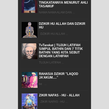
TINGKATANNYA MENURUT AHLI
TASAWUF
NAMA NAMA ALAM DAN ...
DZIKIR HU ALLAH DAN DZIKIR
HU
DZIKIR HU ALLAH ...
TvTarekat | TUJUH LATIFAH
SIMPUL BATHIN DAN 7 TITIK
BATHIN YANG KITA SEBUT
DENGAN LATHIFAH
TUJUH LATIFAH ...
RAHASIA DZIKIR "LAQOD
JA'AKUM...."
ke ...
ZIKIR NAFAS - HU - ALLAH
ZIKIR NAFAS - HU ...