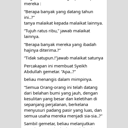
menyaksikan.
mereka :
“Berapa banyak yang datang tahun 
KISAH WALI SUFI, YANG BACAAN
ini..?”
tanya malaikat kepada malaikat lainnya.
SURAT AL-FATIHAHNYA TIDAK
“Tujuh ratus ribu,” jawab malaikat 
lainnya.
FASIH. TAPI SINGA PUN TUNDUK
“Berapa banyak mereka yang ibadah 
hajinya diterima.?”
PADANYA
“Tidak satupun.!”jawab malaikat satunya
SHAYKH TAREKAT ATAU TUKANG
Percakapan ini membuat Syeikh 
Abdullah gemetar. “Apa..?”
SIHIR? JANGAN MUDAH
beliau menangis dalam mimpinya. 
TERPESONA, JANGAN JUGA
“Semua Orang-orang ini telah datang 
dari belahan bumi yang jauh, dengan 
kesulitan yang besar dan keletihan di 
MUDAH MENGHUKUM
sepanjang perjalanan, berkelana 
menyusuri padang pasir yang luas, dan 
DI TANGAN MURSYID, CINTA
semua usaha mereka menjadi sia-sia..?”
MENEMUKAN JALAN PULANG
Sambil gemetar, beliau melanjutkan 