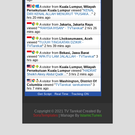
A visitor from
Kuala Lumpur, Wilayah
Persekutuan Kuala Lumpur
viewed "
KENAL
DIRI KENAL ALLAH MENURUT "PUSAKA…
"
2
hrs 20 mins ago
A visitor from
Jakarta, Jakarta Raya
viewed "
*RAHSIA IHSAN* - TVTarekat
"
2 hrs 26
mins ago
A visitor from
Lhokseumawe, Aceh
viewed "
TUJUH TINGKATAN DZIKIR -
TVTarekat
"
2 hrs 39 mins ago
A visitor from
Bekasi, Jawa Barat
viewed "
APA ITU LAM JALALLAH - TVTarekat
"
3
hrs ago
A visitor from
Kuala Lumpur, Wilayah
Persekutuan Kuala Lumpur
viewed "
HADRAT
Sheikh Aleey Abdul Qadir…
"
3 hrs 2 mins ago
A visitor from
Washington, District Of
Columbia
viewed "
TVTarekat: tarekatnews
"
3
hrs 7 mins ago
Get Script
Real Time
Tracking ON
Copyright © 2021 TV Tarekat Created By
SoraTemplates
| Manage By
IslamicTunes