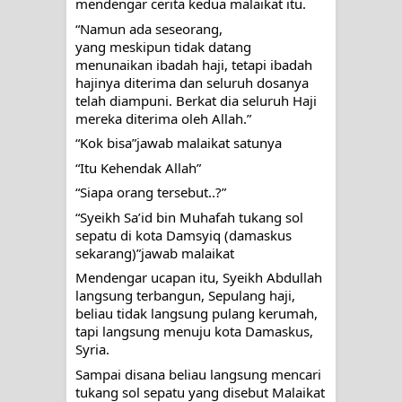
mendengar cerita kedua malaikat itu.
RAWATAN TAREKAT: APABILA
“Namun ada seseorang,
yang meskipun tidak datang 
ALLAH MENYEMBUHKAN HATI, JIWA
menunaikan ibadah haji, tetapi ibadah 
hajinya diterima dan seluruh dosanya 
TURUT MENJADI KUAT
telah diampuni. Berkat dia seluruh Haji 
mereka diterima oleh Allah.”
TASAWUF: BUKAN AJARAN PELIK,
“Kok bisa”jawab malaikat satunya
“Itu Kehendak Allah”
TETAPI JALAN MEMBERSIHKAN
“Siapa orang tersebut..?”
HATI
“Syeikh Sa’id bin Muhafah tukang sol 
sepatu di kota Damsyiq (damaskus 
"Kotoran Yang Paling Bahaya Bukan
sekarang)”jawab malaikat
Mendengar ucapan itu, Syeikh Abdullah 
Pada Pakaian, Tetapi Pada Qalbi"
langsung terbangun, Sepulang haji, 
beliau tidak langsung pulang kerumah, 
Secara Biologis Manusia itu Sama,
tapi langsung menuju kota Damaskus, 
Syria.
Dengan Tingkat Kesadaran yang
Sampai disana beliau langsung mencari 
tukang sol sepatu yang disebut Malaikat 
Berbeda