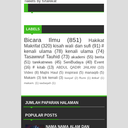
Tweets by tvtarekat
LABELS
Bicara Ilmu
(851)
Hakikat
Makrifat
(320)
kisah wali dan sufi
(91)
#
kenali ulama
(78)
kenali ulama
(74)
Tasawwuf Tauhid
(73)
akademi
(55)
berita
(51)
tarekatnews
(45)
SeniBudaya
(40)
Event
(16)
# kitab
(13)
ABDUL QADIR JAILANI
(10)
Video
(8)
Majlis Haul
(5)
inspirasi
(5)
manaqib
(5)
Makam
(3)
tok kenali
(3)
kasyaf
(2)
Rumi
(1)
iktikaf
(1)
makam.
(1)
sadaqah
(1)
JUMLAH PAPARAN HALAMAN
POPULAR POSTS
NAMA NAMA ALAM DAN