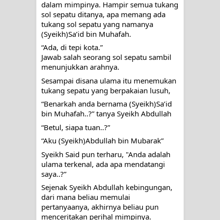
dalam mimpinya. Hampir semua tukang 
sol sepatu ditanya, apa memang ada 
WAHDATUL WUJUD, WAHDATU
tukang sol sepatu yang namanya 
(Syeikh)Sa’id bin Muhafah.
SYUHUD, DAN MANUNGGALING
“Ada, di tepi kota.”
Jawab salah seorang sol sepatu sambil 
KAWULA GUSTI
menunjukkan arahnya. 
Sesampai disana ulama itu menemukan 
WAHDATUL WUJUD ITU APA..??
tukang sepatu yang berpakaian lusuh,
“Benarkah anda bernama (Syeikh)Sa’id 
bin Muhafah..?” tanya Syeikh Abdullah
“Betul, siapa tuan..?”
“Aku (Syeikh)Abdullah bin Mubarak”
Syeikh Said pun terharu, "Anda adalah 
ulama terkenal, ada apa mendatangi 
saya..?”
Sejenak Syeikh Abdullah kebingungan, 
dari mana beliau memulai 
pertanyaanya, akhirnya beliau pun 
menceritakan perihal mimpinya.