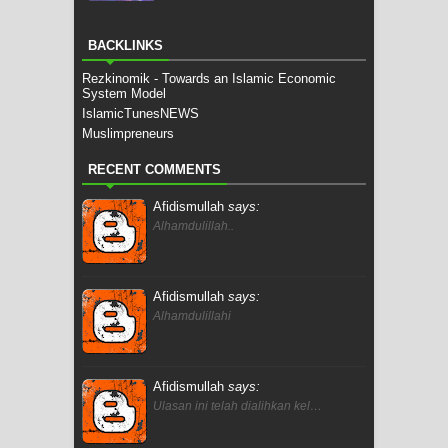
BACKLINKS
Rezkinomik - Towards an Islamic Economic
System Model
IslamicTunesNEWS
Muslimpreneurs
RECENT COMMENTS
Afidismullah
says:
Alhamdulillah..
Afidismullah
says:
Alhamdulillahi
Afidismullah
says:
Ulasan ini telah dialihkan kel…