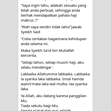
“Saya ingin tahu, adakah sesuatu yang 
telah anda perbuat, sehingga anda 
berhak mendapatkan pahala haji 
mabrur..?”
“Wah saya sendiri tidak tahu!”jawab 
Syeikh Said
“Coba ceritakan bagaimana kehidupan 
anda selama ini.
Maka Syeikh Sa’id bin Muhafah 
bercerita.
“Setiap tahun, setiap musim haji, aku 
selalu mendengar :
Labbaika Allahumma labbaika. Labbaika 
la syarika laka labbaika. Innal hamda 
wanni’mata laka wal mulka. laa syarika
laka.
Ya Allah, aku datang karena panggilan-
Mu. 
Tiada sekutu bagi-Mu. 
Segala ni’mat dan puji adalah 