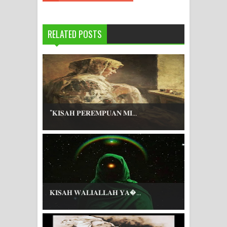
RELATED POSTS
"𝐊𝐈𝐒𝐀𝐇 𝐏𝐄𝐑𝐄𝐌𝐏𝐔𝐀𝐍 𝐌𝐈...
𝐊𝐈𝐒𝐀𝐇 𝐖𝐀𝐋𝐈𝐀𝐋𝐋𝐀𝐇 𝐘𝐀...