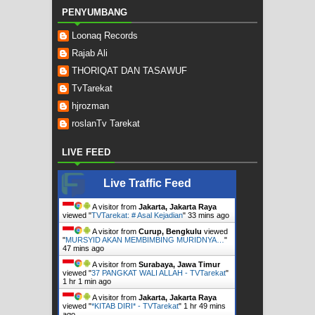
PENYUMBANG
Loonaq Records
Rajab Ali
THORIQAT DAN TASAWUF
TvTarekat
hjrozman
roslanTv Tarekat
LIVE FEED
Live Traffic Feed
A visitor from
Jakarta, Jakarta Raya
viewed "
TVTarekat: # Asal Kejadian
"
33 mins ago
A visitor from
Curup, Bengkulu
viewed
"
MURSYID AKAN MEMBIMBING MURIDNYA…
"
47 mins ago
A visitor from
Surabaya, Jawa Timur
viewed "
37 PANGKAT WALI ALLAH - TVTarekat
"
1 hr 1 min ago
A visitor from
Jakarta, Jakarta Raya
viewed "
*KITAB DIRI* - TVTarekat
"
1 hr 49 mins
ago