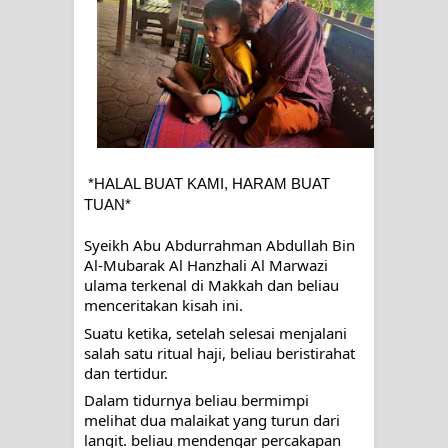
SIRHINDI)
Wusul kepada Allah
Hati dan dua sayap
MUKASYAFAH MENURUT AHL AL-
*HALAL BUAT KAMI, HARAM BUAT 
TUAN*
SUNNAH WAL JAMA'AH: BUKAN
Syeikh Abu Abdurrahman Abdullah Bin 
SEKADAR MELIHAT, TETAPI
Al-Mubarak Al Hanzhali Al Marwazi 
ulama terkenal di Makkah dan beliau 
MENGENAL DIRI
menceritakan kisah ini.
SYARAHAN TINGKAT TINGGI
Suatu ketika, setelah selesai menjalani 
salah satu ritual haji, beliau beristirahat 
dan tertidur. 
TASAWWUF*
Dalam tidurnya beliau bermimpi 
Syahadat… tapi belum benar-benar
melihat dua malaikat yang turun dari 
langit. beliau mendengar percakapan 