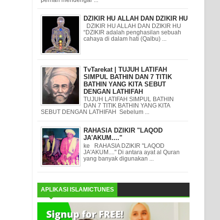
DZIKIR HU ALLAH DAN DZIKIR HU
DZIKIR HU ALLAH DAN DZIKIR HU
“DZIKIR adalah penghasilan sebuah
cahaya di dalam hati (Qalbu) ...
TvTarekat | TUJUH LATIFAH
SIMPUL BATHIN DAN 7 TITIK
BATHIN YANG KITA SEBUT
DENGAN LATHIFAH
TUJUH LATIFAH SIMPUL BATHIN
DAN 7 TITIK BATHIN YANG KITA
SEBUT DENGAN LATHIFAH Sebelum ...
RAHASIA DZIKIR "LAQOD
JA'AKUM...."
ke RAHASIA DZIKIR "LAQOD
JA'AKUM...." Di antara ayat al Quran
yang banyak digunakan ...
APLIKASI ISLAMICTUNES