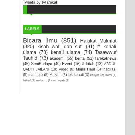
Tweets by tvtarekat
LABELS
Bicara Ilmu
(851)
Hakikat Makrifat
(320)
kisah wali dan sufi
(91)
# kenali
ulama
(78)
kenali ulama
(74)
Tasawwuf
Tauhid
(73)
akademi
(55)
berita
(51)
tarekatnews
(45)
SeniBudaya
(40)
Event
(16)
# kitab
(13)
ABDUL
QADIR JAILANI
(10)
Video
(8)
Majlis Haul
(5)
inspirasi
(5)
manaqib
(5)
Makam
(3)
tok kenali
(3)
kasyaf
(2)
Rumi
(1)
iktikaf
(1)
makam.
(1)
sadaqah
(1)