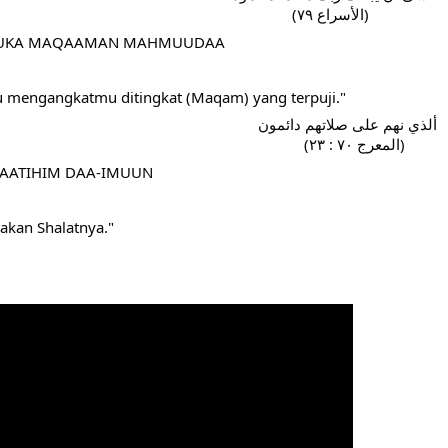
 ‌‌  ‌‌              (الأسراع ٧٩) 
ABBUKA MAQAAMAN MAHMUUDAA
mengangkatmu ditingkat (Maqam) yang terpuji."
ألذي نهم على صلاتهم دائمون
        (المعرج ٧٠ : ٢٣) 
LAATIHIM DAA-IMUUN
akan Shalatnya."