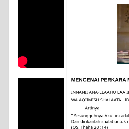
KISAH WALI SUFI, YANG BACAAN SURAT AL-FATIHA
SHAYKH TAREKAT ATAU TUKANG SIHIR? JANGAN
DI TANGAN MURSYID, CINTA MENEMUKAN JALAN P
RAWATAN TAREKAT: APABILA ALLAH MENYEMBUHKA
TASAWUF: BUKAN AJARAN PELIK, TETAPI JALAN M
"Kotoran Yang Paling Bahaya Bukan Pada Pakaian, Tet
MENGENAI PERKARA 
Secara Biologis Manusia itu Sama, Dengan Tingkat K
INNANII ANA-LLAAHU LAA I
WAHDATUL WUJUD, WAHDATU SYUHUD, DAN MANU
WA AQIIMISH SHALAATA LID
            Artinya :
WAHDATUL WUJUD ITU APA..??
Dan dirikanlah shalat untuk
(QS. Thaha 20 :14)