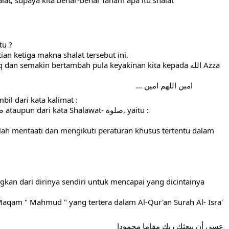
tu ?
ian ketiga makna shalat tersebut ini.
 semakin bertambah pula keyakinan kita kepada الله Azza 
               امين اللهم امين ...
imat Shalat- صلاة diambil dari kata kalimat :
" Washlah - وصلاه, Shallu- صلوا ataupun dari kata Shalawat- صلوة, yaitu :
ah mentaati dan mengikuti peraturan khusus tertentu dalam 
an dari dirinya sendiri untuk mencapai yang dicintainya  
aqam " Mahmud " yang tertera dalam Al-Qur'an Surah Al- Isra' 
عسى أن يبعثك ربك مقاما محمودا