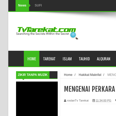
News
SUFI
Tertipu: Sehat dan Waktu Luang
HIKMAH AL-HIKAM IMAM IBNU ‘AṬĀ’ILLĀH - Peringkat-p
AHLI SUFFAH: GOLONGAN SUFI PERTAMA DI ZAMA
Integritas amanah.
HOME
TAREKAT
ISLAM
TAUHID
ALQURAN
WAHDATUL WUJUD (IBNU ARABI) DAN WAHDATUS S
Wusul kepada Allah
ZIKIR TANPA MUZIK
Home
/
Hakikat Makrifat
/
MENG
Hati dan dua sayap
MENGENAI PERKARA
MUKASYAFAH MENURUT AHL AL-SUNNAH WAL JAMA'
roslanTv Tarekat
11:34:00 PG
SYARAHAN TINGKAT TINGGI TASAWWUF*
Syahadat… tapi belum benar-benar menyaksikan.