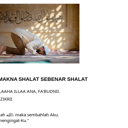
HNYA TIDAK FASIH. TAPI SINGA PUN TUNDUK PADANYA
 MUDAH TERPESONA, JANGAN JUGA MUDAH MENGHUKUM
ULANG
N HATI, JIWA TURUT MENJADI KUAT
EMBERSIHKAN HATI
api Pada Qalbi"
MAKNA SHALAT SEBENAR SHALAT
esadaran yang Berbeda
LAAHA ILLAA ANA, FA'BUDNII.
NGGALING KAWULA GUSTI
ZIKRII
" Sesungguhnya Aku- ini adalah الله، maka sembahlah Aku.
 mengingat-Ku."