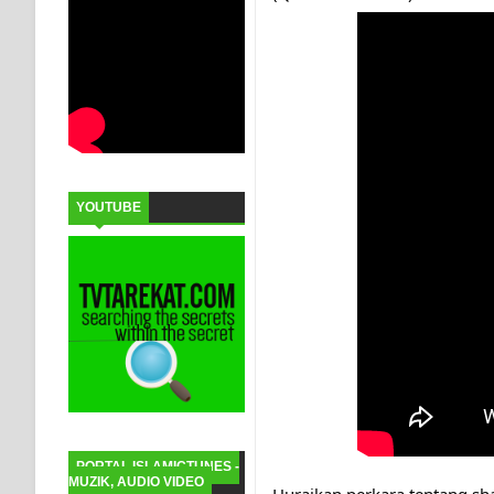
YOUTUBE
PORTAL ISLAMICTUNES -
MUZIK, AUDIO VIDEO
Huraikan perkara tentang sha