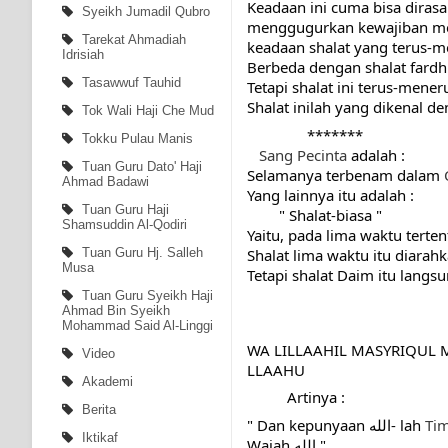
Keadaan ini cuma bisa diras
Syeikh Jumadil Qubro
menggugurkan kewajiban mel
Tarekat Ahmadiah
keadaan shalat yang terus-
Idrisiah
Berbeda dengan shalat fardhu
Tasawwuf Tauhid
Tetapi shalat ini terus-mener
Shalat inilah yang dikenal d
Tok Wali Haji Che Mud
               *******
Tokku Pulau Manis
Sang
Pecinta
 adalah :
Tuan Guru Dato' Haji
Selamanya terbenam dalam 
Ahmad Badawi
Yang lainnya itu adalah :
Tuan Guru Haji
        " Shalat-biasa "
Shamsuddin Al-Qodiri
Yaitu, pada lima waktu terten
Shalat lima waktu itu diarah
Tuan Guru Hj. Salleh
Musa
Tetapi shalat Daim itu langs
Tuan Guru Syeikh Haji
Ahmad Bin Syeikh
Mohammad Said Al-Linggi
WA LILLAAHIL MASYRIQUL
Video
LLAAHU
Akademi
          Artinya :
Berita
" Dan kepunyaan الله- lah 
Ti
Iktikaf
Wajah الله."