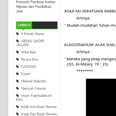
Komuniti Pembuat Konten
Hiburan dan Pendidikan
'ASAA AN YAB'ATSAKA R
Jiwa
            Artinya :
" Mudah-mudahan Tuhan-mu 
LABELS
# Kenali Ulama
ABDUL QADIR
ALADZIINAHUM 'ALAA SHA
JAILANI
            Artinya :
Ahlul Bait
" Mereka yang tetap mengerj
Bicara Ilmu
   (QS. Al-Ma'arij  70 : 23)
COVID19
            ********
Event
Hakikat Makrifat
Hamzah Fansuri
Imam Fakhruddin Ar-
Razi
Kitab And Book Review
Kitab Dan Book Review