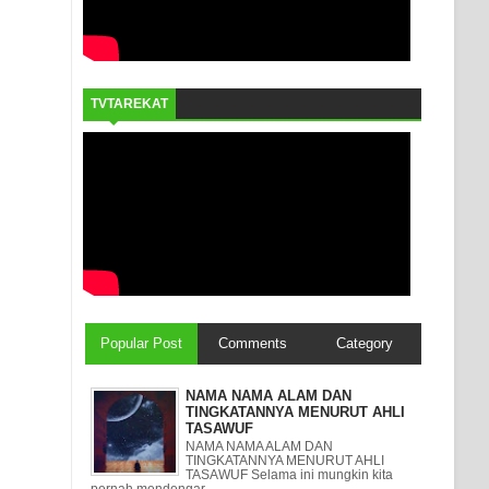
TVTAREKAT
Popular Post
Comments
Category
NAMA NAMA ALAM DAN
TINGKATANNYA MENURUT AHLI
TASAWUF
NAMA NAMA ALAM DAN
TINGKATANNYA MENURUT AHLI
TASAWUF Selama ini mungkin kita
pernah mendengar ...