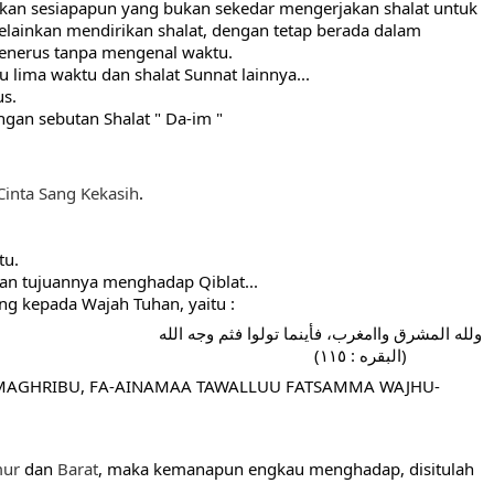
akan sesiapapun yang bukan sekedar mengerjakan shalat untuk 
ainkan mendirikan shalat, dengan tetap berada dalam 
menerus tanpa mengenal waktu.
 lima waktu dan shalat Sunnat lainnya...
us.
engan sebutan Shalat " Da-im "
Cinta
Sang
Kekasih
.
tu.
kan tujuannya menghadap Qiblat...
ung kepada Wajah Tuhan, yaitu :
ولله المشرق واامغرب، فأينما تولوا فثم وجه الله
                 (البقره : ١١٥)
 MAGHRIBU, FA-AINAMAA TAWALLUU FATSAMMA WAJHU-
mur
 dan 
Barat
, maka kemanapun engkau menghadap, disitulah 