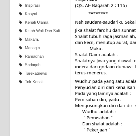
(QS. Al- Baqarah 2 : 115)   
Inspirasi
           ********
Kasyaf
Nah saudara-saudariku Sekalian
Kenali Ulama
Jika shalat fardhu dan sunnat
Kisah Wali Dan Sufi
Shalat tubuh raga jasmaniah
Makam.
dan kecil, menutup aurat, da
            Maka :
Manaqib
Shalat Daim adalah :
Ramadhan
Shalatnya 
Jiwa
 yang diawali 
Sadaqah
indera dari godaan duniawi.
terus-menerus.
Tarekatnews
Wudhu' pada yang satu adala
Tok Kenali
Penyucian diri dari kenajisa
Pada yang lainnya adalah :
Pemisahan diri, yaitu :
Mengosongkan diri dari diri s
      Wudhu' adalah :
       " Pemisahan " 
      Dan shalat adalah :
       " Pekerjaan "