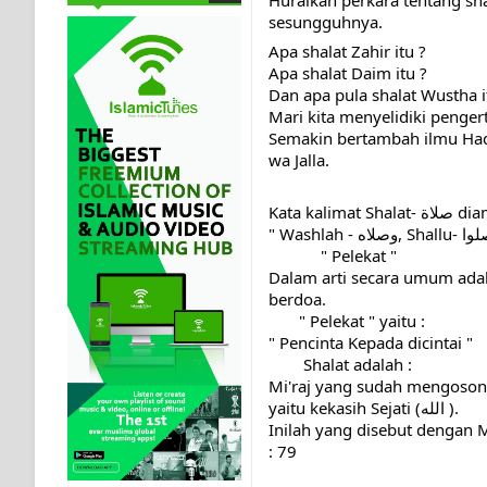
sesungguhnya.
Apa shalat Zahir itu ?
Apa shalat Daim itu ?
Dan apa pula shalat Wustha i
Mari kita menyelidiki pengert
Semakin bertambah ilmu Haq dan
wa Jalla.
Kata kal
            " Pelekat "
Dalam arti secara umum adal
berdoa.
       " Pelekat " yaitu :
" Pencinta Kepada dicintai "
        Shalat adalah :
Mi'raj yang sudah mengosongk
yaitu kekasih Sejati (الله ).
Inilah yang disebut dengan M
: 79