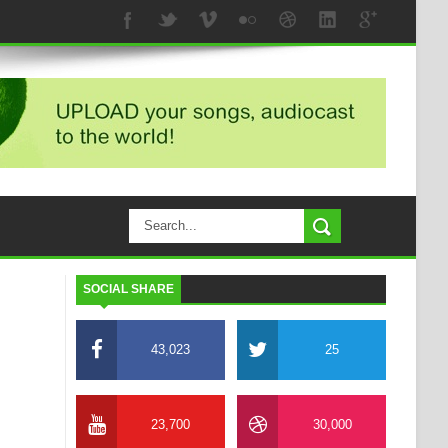
SOCIAL SHARE
43,023
25
23,700
30,000