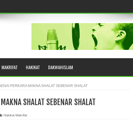
eringkat Zikir
N RASULULLAH SAW?
MAKRIFAT
HAKIKAT
DAKWAHISLAM
YUHUD (AHMAD SIRHINDI)
ENAI PERKARA MAKNA SHALAT SEBENAR SHALAT
 MAKNA SHALAT SEBENAR SHALAT
AH: BUKAN SEKADAR MELIHAT, TETAPI MENGENAL DIRI
Hakikat Makrifat