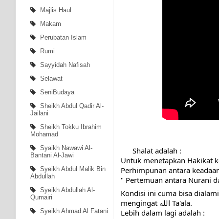
Majlis Haul
Makam
Perubatan Islam
Rumi
Sayyidah Nafisah
Selawat
SeniBudaya
Sheikh Abdul Qadir Al-
Jailani
Sheikh Tokku Ibrahim
Mohamad
Syaikh Nawawi Al-
      Shalat adalah :
Bantani Al-Jawi
Untuk menetapkan Hakikat ke
Perhimpunan antara keadaan 
Syeikh Abdul Malik Bin
Abdullah
" Pertemuan antara Nurani d
Syeikh Abdullah Al-
Kondisi ini cuma bisa dialam
Qumairi
mengingat الله Ta'ala.
Syeikh Ahmad Al Fatani
Lebih dalam lagi adalah :