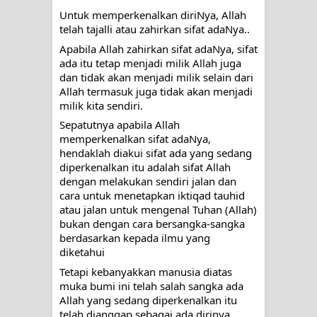
menyaksikan.
Untuk memperkenalkan diriNya, Allah 
telah tajalli atau zahirkan sifat adaNya..
KISAH WALI SUFI, YANG BACAAN
Apabila Allah zahirkan sifat adaNya, sifat 
ada itu tetap menjadi milik Allah juga 
SURAT AL-FATIHAHNYA TIDAK
dan tidak akan menjadi milik selain dari 
Allah termasuk juga tidak akan menjadi 
FASIH. TAPI SINGA PUN TUNDUK
milik kita sendiri.
Sepatutnya apabila Allah 
PADANYA
memperkenalkan sifat adaNya, 
hendaklah diakui sifat ada yang sedang 
SHAYKH TAREKAT ATAU TUKANG
diperkenalkan itu adalah sifat Allah 
dengan melakukan sendiri jalan dan 
SIHIR? JANGAN MUDAH
cara untuk menetapkan iktiqad tauhid 
atau jalan untuk mengenal Tuhan (Allah) 
TERPESONA, JANGAN JUGA
bukan dengan cara bersangka-sangka 
berdasarkan kepada ilmu yang 
MUDAH MENGHUKUM
diketahui
Tetapi kebanyakkan manusia diatas 
DI TANGAN MURSYID, CINTA
muka bumi ini telah salah sangka ada 
Allah yang sedang diperkenalkan itu 
MENEMUKAN JALAN PULANG
telah dianggap sebagai ada dirinya 