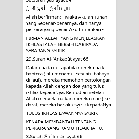
‎قَالَ فَالْحَقُّ وَالْحَقَّ أَقُولُ
Allah berfirman: " Maka Akulah Tuhan 
Yang Sebenar-benarnya, dan hanya 
perkara yang benar Aku firmankan -
FIRMAN ALLAH YANG MENJELASKAN 
IKHLAS IALAH BERSIH DARIPADA 
SEBARANG SYIRIK
29.Surah Al-`Ankabūt ayat 65
Dalam pada itu, apabila mereka naik 
bahtera (lalu menemui sesuatu bahaya 
di laut), mereka memohon pertolongan 
kepada Allah dengan doa yang tulus 
ikhlas kepadaNya. Kemudian setelah 
Allah menyelamatkan mereka (naik) ke 
darat, mereka berlaku syirik kepadaNya.
TULUS IKHLAS LAWANNYA SYIRIK
KENAPA MEMBANTAH TENTANG 
PERKARA YANG KAMU TIDAK TAHU.
3.Surah 'Āli `Imrān ayat 66