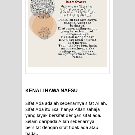
SIRHINDI)
Wusul kepada Allah
Hati dan dua sayap
MUKASYAFAH MENURUT AHL AL-
SUNNAH WAL JAMA'AH: BUKAN
SEKADAR MELIHAT, TETAPI
MENGENAL DIRI
KENALI HAWA NAFSU
SYARAHAN TINGKAT TINGGI
Sifat Ada adalah sebenarnya sifat Allah.  
Sifat Ada itu Esa, hanya Allah sahaja 
TASAWWUF*
yang layak bersifat dengan sifat ada.  
Selain daripada Allah sebenarnya 
Syahadat… tapi belum benar-benar
bersifat dengan sifat tidak ada atau 
tiada..