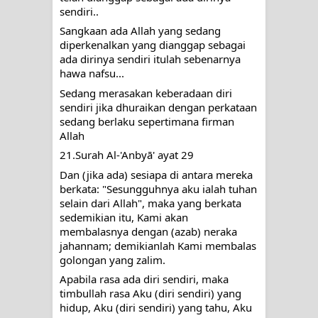
sendiri..
RAWATAN TAREKAT: APABILA
Sangkaan ada Allah yang sedang 
diperkenalkan yang dianggap sebagai 
ALLAH MENYEMBUHKAN HATI, JIWA
ada dirinya sendiri itulah sebenarnya 
hawa nafsu...
TURUT MENJADI KUAT
Sedang merasakan keberadaan diri 
TASAWUF: BUKAN AJARAN PELIK,
sendiri jika dhuraikan dengan perkataan 
sedang berlaku sepertimana firman 
Allah
TETAPI JALAN MEMBERSIHKAN
21.Surah Al-'Anbyā' ayat 29
HATI
Dan (jika ada) sesiapa di antara mereka 
berkata: "Sesungguhnya aku ialah tuhan 
"Kotoran Yang Paling Bahaya Bukan
selain dari Allah", maka yang berkata 
sedemikian itu, Kami akan 
Pada Pakaian, Tetapi Pada Qalbi"
membalasnya dengan (azab) neraka 
jahannam; demikianlah Kami membalas 
Secara Biologis Manusia itu Sama,
golongan yang zalim.
Apabila rasa ada diri sendiri, maka 
Dengan Tingkat Kesadaran yang
timbullah rasa Aku (diri sendiri) yang 
hidup, Aku (diri sendiri) yang tahu, Aku 
Berbeda