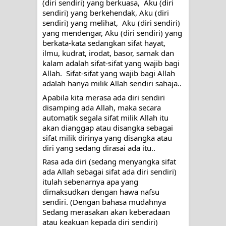
(diri sendiri) yang berkuasa,  Aku (diri 
sendiri) yang berkehendak, Aku (diri 
WAHDATUL WUJUD, WAHDATU
sendiri) yang melihat,  Aku (diri sendiri) 
yang mendengar, Aku (diri sendiri) yang 
SYUHUD, DAN MANUNGGALING
berkata-kata sedangkan sifat hayat, 
ilmu, kudrat, irodat, basor, samak dan 
KAWULA GUSTI
kalam adalah sifat-sifat yang wajib bagi 
Allah.  Sifat-sifat yang wajib bagi Allah 
WAHDATUL WUJUD ITU APA..??
adalah hanya milik Allah sendiri sahaja..
Apabila kita merasa ada diri sendiri 
disamping ada Allah, maka secara 
automatik segala sifat milik Allah itu 
akan dianggap atau disangka sebagai 
sifat milik dirinya yang disangka atau 
diri yang sedang dirasai ada itu..
Rasa ada diri (sedang menyangka sifat 
ada Allah sebagai sifat ada diri sendiri) 
itulah sebenarnya apa yang 
dimaksudkan dengan hawa nafsu 
sendiri. (Dengan bahasa mudahnya 
Sedang merasakan akan keberadaan 
atau keakuan kepada diri sendiri)