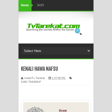
News
SUFI
Tertipu: Sehat dan Waktu Luang
HIKMAH AL-HIKAM IMAM IBNU
‘AṬĀ’ILLĀH - Peringkat-peringkat
Zikir
AHLI SUFFAH: GOLONGAN SUFI
KENALI HAWA NAFSU
PERTAMA DI ZAMAN RASULULLAH
roslanTv Tarekat
1:27:00 PG
SAW?
ILMU TASAWUF
Integritas amanah.
WAHDATUL WUJUD (IBNU ARABI)
DAN WAHDATUS SYUHUD (AHMAD