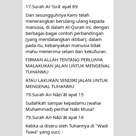
17.Surah Al-'Isrā' ayat 89
Dan sesungguhnya Kami telah 
menerangkan berulang-ulang kepada 
manusia, di dalam Al-Quran ini, dengan 
berbagai-bagai contoh perbandingan 
(yang mendatangkan iktibar); dalam 
pada itu, kebanyakan manusia tidak 
mahu menerima selain dari kekufuran.
FIRMAN ALLAH TENTANG PERLUNYA 
MALAKUKAN JALAN UNTUK MENGENAL 
TUHANMU
ATAU LAKUKAN SENDIRI JALAN UNTUK 
MENGENAL TUHANMU
79.Surah An-Nāzi`āt ayat 15
Sudahkah sampai kepadamu (wahai 
Muhammad) perihal Nabi Musa?
79.Surah An-Nāzi`āt ayat 16
Ketika ia diseru oleh Tuhannya di "Wadi 
Tuwa" yang suci; -