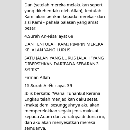
Dan (setelah mereka melakukan seperti 
yang dikehendaki oleh Allah), tentulah 
Kami akan berikan kepada mereka - dari 
sisi Kami - pahala balasan yang amat 
besar;
4.Surah An-Nisā' ayat 68
DAN TENTULAH KAMI PIMPIN MEREKA 
KE JALAN YANG LURUS.
SATU JALAN YANG LURUS IALAH "YANG 
DIBERSIHKAN DARIPADA SEBARANG 
SYIRIK"
Firman Allah
15.Surah Al-Ĥijr ayat 39
Iblis berkata: "Wahai Tuhanku! Kerana 
Engkau telah menjadikan daku sesat, 
(maka) demi sesungguhnya aku akan 
memperelokkan segala jenis maksiat 
kepada Adam dan zuriatnya di dunia ini, 
dan aku akan menyesatkan mereka 
semuanya,