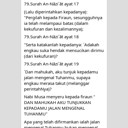
79.Surah An-Nāzi`āt ayat 17
(Lalu diperintahkan kepadanya): 
"Pergilah kepada Firaun, sesungguhnya 
ia telah melampaui batas (dalam 
kekufuran dan kezalimannya);
79.Surah An-Nāzi`āt ayat 18
"Serta katakanlah kepadanya: `Adakah 
engkau suka hendak mensucikan dirimu 
(dari kekufuran)?
79.Surah An-Nāzi`āt ayat 19
`Dan mahukah, aku tunjuk kepadamu 
jalan mengenal Tuhanmu, supaya 
engkau merasa takut (melanggar 
perintahNya)?
Nabi Musa menyeru kepada firaun " 
DAN MAHUKAH AKU TUNJUKKAN 
KEPADAMU JALAN MENGENAL 
TUHANMU"
Apa yang telah difirmankan ialah Jalan 
mengenal Tuhanmu bukan mengenal 