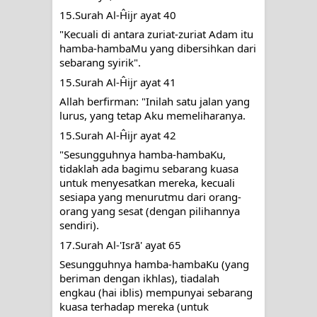
15.Surah Al-Ĥijr ayat 40
"Kecuali di antara zuriat-zuriat Adam itu 
hamba-hambaMu yang dibersihkan dari 
sebarang syirik".
15.Surah Al-Ĥijr ayat 41
Allah berfirman: "Inilah satu jalan yang 
lurus, yang tetap Aku memeliharanya.
15.Surah Al-Ĥijr ayat 42
"Sesungguhnya hamba-hambaKu, 
tidaklah ada bagimu sebarang kuasa 
untuk menyesatkan mereka, kecuali 
sesiapa yang menurutmu dari orang-
orang yang sesat (dengan pilihannya 
sendiri).
17.Surah Al-'Isrā' ayat 65
Sesungguhnya hamba-hambaKu (yang 
beriman dengan ikhlas), tiadalah 
engkau (hai iblis) mempunyai sebarang 
kuasa terhadap mereka (untuk 