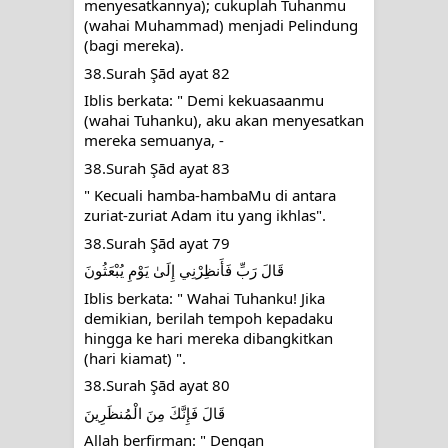
menyesatkannya); cukuplah Tuhanmu 
(wahai Muhammad) menjadi Pelindung 
(bagi mereka).
38.Surah Şād ayat 82
Iblis berkata: " Demi kekuasaanmu 
(wahai Tuhanku), aku akan menyesatkan 
mereka semuanya, -
38.Surah Şād ayat 83
" Kecuali hamba-hambaMu di antara 
zuriat-zuriat Adam itu yang ikhlas".
38.Surah Şād ayat 79
‎قَالَ رَبِّ فَأَنظِرْنِي إِلَىٰ يَوْمِ يُبْعَثُونَ
Iblis berkata: " Wahai Tuhanku! Jika 
demikian, berilah tempoh kepadaku 
hingga ke hari mereka dibangkitkan 
(hari kiamat) ".
38.Surah Şād ayat 80
‎قَالَ فَإِنَّكَ مِنَ الْمُنظَرِينَ
Allah berfirman: " Dengan 