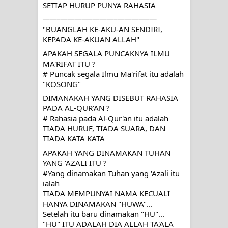
SETIAP HURUP PUNYA RAHASIA
MUKASYAFAH MENURUT AHL AL-
________________________________
SUNNAH WAL JAMA'AH: BUKAN
"BUANGLAH KE-AKU-AN SENDIRI, 
KEPADA KE-AKUAN ALLAH"
SEKADAR MELIHAT, TETAPI
APAKAH SEGALA PUNCAKNYA ILMU 
MA'RIFAT ITU ?
MENGENAL DIRI
# Puncak
 segala Ilmu Ma'rifat itu adalah 
"KOSONG"
SYARAHAN TINGKAT TINGGI
DIMANAKAH YANG DISEBUT RAHASIA 
PADA AL-QUR'AN ?
TASAWWUF*
# Rahasia
 pada Al-Qur'an itu adalah 
TIADA HURUF, TIADA SUARA, DAN 
Syahadat… tapi belum benar-benar
TIADA KATA KATA 
APAKAH YANG DINAMAKAN TUHAN 
menyaksikan.
YANG 'AZALI ITU ?
#Yang dinamakan Tuhan yang 'Azali itu 
KISAH WALI SUFI, YANG BACAAN
ialah 
TIADA MEMPUNYAI NAMA KECUALI 
SURAT AL-FATIHAHNYA TIDAK
HANYA DINAMAKAN "HUWA"...
Setelah itu baru dinamakan "HU"...
FASIH. TAPI SINGA PUN TUNDUK
"HU" ITU ADALAH DIA ALLAH TA'ALA 