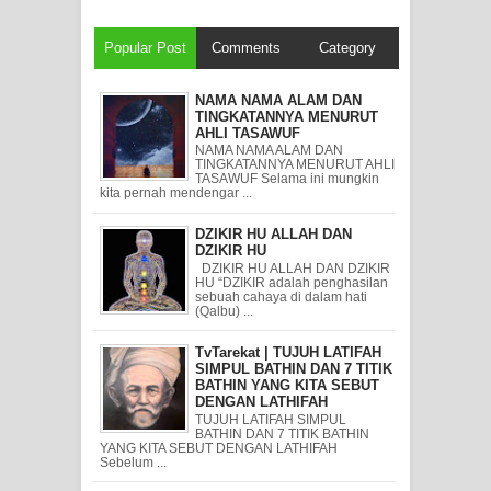
Popular Post
Comments
Category
NAMA NAMA ALAM DAN
TINGKATANNYA MENURUT
AHLI TASAWUF
NAMA NAMA ALAM DAN
TINGKATANNYA MENURUT AHLI
TASAWUF Selama ini mungkin
kita pernah mendengar ...
DZIKIR HU ALLAH DAN
DZIKIR HU
DZIKIR HU ALLAH DAN DZIKIR
HU “DZIKIR adalah penghasilan
sebuah cahaya di dalam hati
(Qalbu) ...
TvTarekat | TUJUH LATIFAH
SIMPUL BATHIN DAN 7 TITIK
BATHIN YANG KITA SEBUT
DENGAN LATHIFAH
TUJUH LATIFAH SIMPUL
BATHIN DAN 7 TITIK BATHIN
YANG KITA SEBUT DENGAN LATHIFAH
Sebelum ...