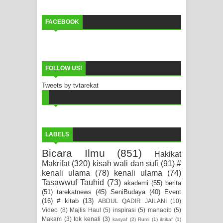
FACEBOOK
FOLLOW US!
Tweets by tvtarekat
LABELS
Bicara Ilmu
(851)
Hakikat
Makrifat
(320)
kisah wali dan sufi
(91)
#
kenali ulama
(78)
kenali ulama
(74)
Tasawwuf Tauhid
(73)
akademi
(55)
berita
(51)
tarekatnews
(45)
SeniBudaya
(40)
Event
(16)
# kitab
(13)
ABDUL QADIR JAILANI
(10)
Video
(8)
Majlis Haul
(5)
inspirasi
(5)
manaqib
(5)
Makam
(3)
tok kenali
(3)
kasyaf
(2)
Rumi
(1)
iktikaf
(1)