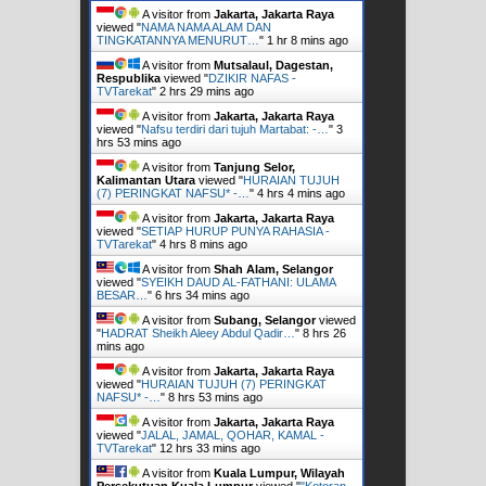
A visitor from
Jakarta, Jakarta Raya
viewed "
NAMA NAMA ALAM DAN
TINGKATANNYA MENURUT…
"
1 hr 8 mins ago
A visitor from
Mutsalaul, Dagestan,
Respublika
viewed "
DZIKIR NAFAS -
TVTarekat
"
2 hrs 29 mins ago
A visitor from
Jakarta, Jakarta Raya
viewed "
Nafsu terdiri dari tujuh Martabat: -…
"
3
hrs 53 mins ago
A visitor from
Tanjung Selor,
Kalimantan Utara
viewed "
HURAIAN TUJUH
(7) PERINGKAT NAFSU* -…
"
4 hrs 4 mins ago
A visitor from
Jakarta, Jakarta Raya
viewed "
SETIAP HURUP PUNYA RAHASIA -
TVTarekat
"
4 hrs 8 mins ago
A visitor from
Shah Alam, Selangor
viewed "
SYEIKH DAUD AL-FATHANI: ULAMA
BESAR…
"
6 hrs 34 mins ago
A visitor from
Subang, Selangor
viewed
"
HADRAT Sheikh Aleey Abdul Qadir…
"
8 hrs 26
mins ago
A visitor from
Jakarta, Jakarta Raya
viewed "
HURAIAN TUJUH (7) PERINGKAT
NAFSU* -…
"
8 hrs 53 mins ago
A visitor from
Jakarta, Jakarta Raya
viewed "
JALAL, JAMAL, QOHAR, KAMAL -
TVTarekat
"
12 hrs 33 mins ago
A visitor from
Kuala Lumpur, Wilayah