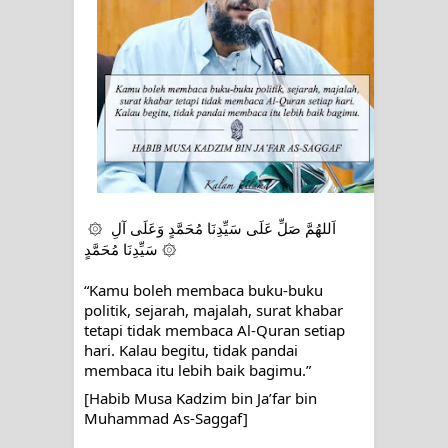
Zikir
AHLI SUFFAH: GOLONGAN SUFI
PERTAMA DI ZAMAN RASULULLAH
SAW?
Integritas amanah.
۞ اَللهُمَّ صَلِّ عَلَى سَيِّدِنَا مُحَمَّدٍ وَعَلَى آلِ 
WAHDATUL WUJUD (IBNU ARABI)
سَيِّدِنَا مُحَمَّدٍ ۞
DAN WAHDATUS SYUHUD (AHMAD
“Kamu boleh membaca buku-buku 
politik, sejarah, majalah, surat khabar 
tetapi tidak membaca Al-Quran setiap 
SIRHINDI)
hari. Kalau begitu, tidak pandai 
membaca itu lebih baik bagimu.”
Wusul kepada Allah
[Habib Musa Kadzim bin Ja’far bin 
Hati dan dua sayap
Muhammad As-Saggaf]