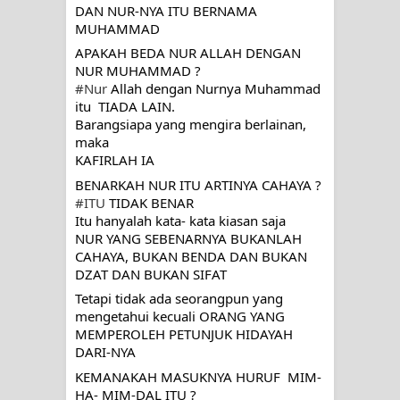
DAN NUR-NYA ITU BERNAMA 
PADANYA
MUHAMMAD
APAKAH BEDA NUR ALLAH DENGAN 
SHAYKH TAREKAT ATAU TUKANG
NUR MUHAMMAD ?
#Nur
 Allah dengan Nurnya Muhammad 
SIHIR? JANGAN MUDAH
itu  TIADA LAIN.
Barangsiapa yang mengira berlainan, 
TERPESONA, JANGAN JUGA
maka 
KAFIRLAH IA 
MUDAH MENGHUKUM
BENARKAH NUR ITU ARTINYA CAHAYA ?
#ITU
 TIDAK BENAR
DI TANGAN MURSYID, CINTA
Itu hanyalah kata- kata kiasan saja
NUR YANG SEBENARNYA BUKANLAH 
MENEMUKAN JALAN PULANG
CAHAYA, BUKAN BENDA DAN BUKAN 
DZAT DAN BUKAN SIFAT
RAWATAN TAREKAT: APABILA
Tetapi tidak ada seorangpun yang 
mengetahui kecuali ORANG YANG 
ALLAH MENYEMBUHKAN HATI, JIWA
MEMPEROLEH PETUNJUK HIDAYAH 
DARI-NYA
TURUT MENJADI KUAT
KEMANAKAH MASUKNYA HURUF  MIM-
HA- MIM-DAL ITU ?
TASAWUF: BUKAN AJARAN PELIK,