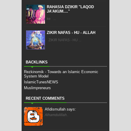
RAHASIA DZIKIR "LAQOD
JA'AKUM...."
ke ...
ZIKIR NAFAS - HU - ALLAH
ZIKIR NAFAS - HU ...
BACKLINKS
Rezkinomik - Towards an Islamic Economic
System Model
IslamicTunesNEWS
Muslimpreneurs
RECENT COMMENTS
Afidismullah
says:
Alhamdulillah..