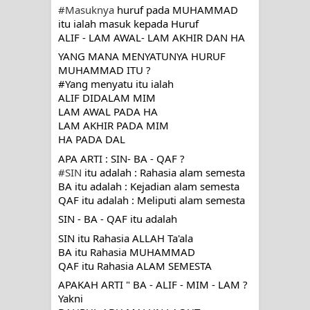
#Masuknya
 huruf pada MUHAMMAD 
itu ialah masuk kepada Huruf 
TETAPI JALAN MEMBERSIHKAN
ALIF - LAM AWAL- LAM AKHIR DAN HA
HATI
YANG MANA MENYATUNYA HURUF 
MUHAMMAD ITU ?
#Yang menyatu itu ialah 
"Kotoran Yang Paling Bahaya Bukan
ALIF DIDALAM MIM
LAM AWAL PADA HA
Pada Pakaian, Tetapi Pada Qalbi"
LAM AKHIR PADA MIM
HA PADA DAL
APA ARTI : SIN- BA - QAF ?
#SIN
 itu adalah : Rahasia alam semesta
BA itu adalah : Kejadian alam semesta
QAF itu adalah : Meliputi alam semesta
SIN - BA - QAF itu adalah 
SIN itu Rahasia ALLAH Ta'ala
BA itu Rahasia MUHAMMAD
QAF itu Rahasia ALAM SEMESTA
APAKAH ARTI " BA - ALIF - MIM - LAM ?
Yakni 