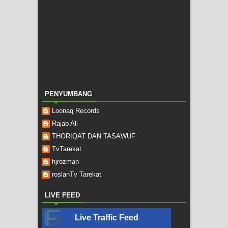
PENYUMBANG
Loonaq Records
Rajab Ali
THORIQAT DAN TASAWUF
TvTarekat
hjrozman
roslanTv Tarekat
LIVE FEED
Live Traffic Feed