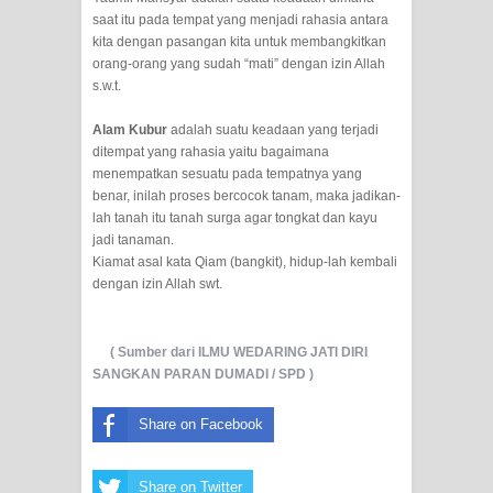
saat itu pada tempat yang menjadi rahasia antara
SYUHUD, DAN MANUNGGALING
kita dengan pasangan kita untuk membangkitkan
orang-orang yang sudah “mati” dengan izin Allah
KAWULA GUSTI
s.w.t.
Alam Kubur
adalah suatu keadaan yang terjadi
WAHDATUL WUJUD ITU APA..??
ditempat yang rahasia yaitu bagaimana
menempatkan sesuatu pada tempatnya yang
SUFI
benar, inilah proses bercocok tanam, maka jadikan-
lah tanah itu tanah surga agar tongkat dan kayu
jadi tanaman.
Kiamat asal kata Qiam (bangkit), hidup-lah kembali
dengan izin Allah swt.
( Sumber dari ILMU WEDARING JATI DIRI
( Ske
SANGKAN PARAN DUMADI / SPD )
Share on Facebook
Share on Twitter