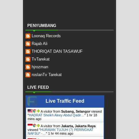
PENYUMBANG
Loonaq Records
Rajab Ali
THORIQAT DAN TASAWUF
TvTarekat
hjrozman
roslanTv Tarekat
LIVE FEED
Live Traffic Feed
A visitor from
Subang, Selangor
viewed
"
HADRAT Sheikh Aleey Abdul Qadir…
"
1 hr 18
mins ago
A visitor from
Jakarta, Jakarta Raya
viewed "
HURAIAN TUJUH (7) PERINGKAT
NAFSU* -…
"
1 hr 44 mins ago