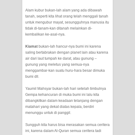
KISAH WALI SUFI, YANG BACAAN
Alam kubur bukan-lah alam yang ada dibawah
SURAT AL-FATIHAHNYA TIDAK
tanah, seperti kita lihat orang telah menggali tanah
untuk mengubur mayat, sesungguhnya manusia itu
FASIH. TAPI SINGA PUN TUNDUK
tidak di-tanam-kan ditanah melainkan di-
kembalikan ke-asal-nya.
PADANYA
Kiamat
bukan-lah hancur-nya bumi ini karena
saling bertabrakan dengan planet lain atau karena
SHAYKH TAREKAT ATAU TUKANG
air dari laut tumpah ke darat, atau gunung –
gunung yang meletus yang semua-nya
SIHIR? JANGAN MUDAH
menggambar-kan suatu huru-hara besar dimuka
bumi dll.
TERPESONA, JANGAN JUGA
Yaumil Mahsyar bukan-lah hari setelah timbulnya
MUDAH MENGHUKUM
Gempa kehancuran di muka bumi ini lalu kita
dibangkitkan dalam keadaan telanjang dengan
DI TANGAN MURSYID, CINTA
matahari yang dekat diatas kepala, berdiri
menunggu untuk di panggil.
MENEMUKAN JALAN PULANG
Sungguh kita harus bisa merasakan semua ceritera
RAWATAN TAREKAT: APABILA
ini, karena dalam Al-Quran semua ceritera tadi