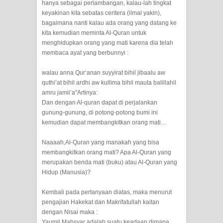
hanya sebagai perlambangan, kalau-lah tingkat
ALLAH MENYEMBUHKAN HATI, JIWA
keyakinan kita sebatas ceritera (ilmal yakin),
bagaimana nanti kalau ada orang yang datang ke
TURUT MENJADI KUAT
kita kemudian meminta Al-Quran untuk
menghidupkan orang yang mati karena dia telah
TASAWUF: BUKAN AJARAN PELIK,
membaca ayat yang berbunnyi :
walau anna Qur‘anan suyyirat bihil jibaalu aw
TETAPI JALAN MEMBERSIHKAN
quthi’at bihil ardhi aw kullima bihil mauta balillahil
amru jamii’a"Artinya:
HATI
Dan dengan Al-quran dapat di perjalankan
gunung-gunung, di potong-potong bumi ini
"Kotoran Yang Paling Bahaya Bukan
kemudian dapat membangkitkan orang mati…
Pada Pakaian, Tetapi Pada Qalbi"
Naaaah,Al-Quran yang manakah yang bisa
membangkitkan orang mati? Apa Al-Quran yang
Secara Biologis Manusia itu Sama,
merupakan benda mati (buku) atau Al-Quran yang
Hidup (Manusia)?
Dengan Tingkat Kesadaran yang
Kembali pada pertanyaan diatas, maka menurut
Berbeda
pengajian Hakekat dan Makrifatullah kaitan
dengan Nisai maka :
WAHDATUL WUJUD, WAHDATU
Yaumil Mahsyar adalah suatu keadaan dimana