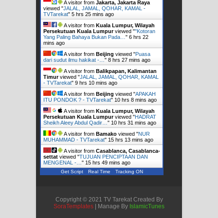
A visitor from
Jakarta, Jakarta Raya
viewed "
JALAL, JAMAL, QOHAR, KAMAL -
TVTarekat
"
5 hrs 25 mins ago
A visitor from
Kuala Lumpur, Wilayah
Persekutuan Kuala Lumpur
viewed "
"Kotoran
Yang Paling Bahaya Bukan Pada…
"
6 hrs 22
mins ago
A visitor from
Beijing
viewed "
Puasa
dari sudut ilmu hakikat -…
"
8 hrs 27 mins ago
A visitor from
Balikpapan, Kalimantan
Timur
viewed "
JALAL, JAMAL, QOHAR, KAMAL
- TVTarekat
"
9 hrs 10 mins ago
A visitor from
Beijing
viewed "
APAKAH
ITU PONDOK ? - TVTarekat
"
10 hrs 8 mins ago
A visitor from
Kuala Lumpur, Wilayah
Persekutuan Kuala Lumpur
viewed "
HADRAT
Sheikh Aleey Abdul Qadir…
"
10 hrs 31 mins ago
A visitor from
Bamako
viewed "
NUR
MUHAMMAD - TVTarekat
"
15 hrs 13 mins ago
A visitor from
Casablanca, Casablanca-
settat
viewed "
TUJUAN PENCIPTAAN DAN
MENGENAL -…
"
15 hrs 49 mins ago
Get Script
Real Time
Tracking ON
Copyright © 2021 TV Tarekat Created By
SoraTemplates
| Manage By
IslamicTunes