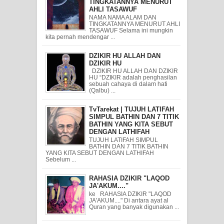
TINGKATANNYA MENURUT
AHLI TASAWUF
NAMA NAMA ALAM DAN
TINGKATANNYA MENURUT AHLI
TASAWUF Selama ini mungkin
kita pernah mendengar ...
DZIKIR HU ALLAH DAN
DZIKIR HU
DZIKIR HU ALLAH DAN DZIKIR
HU “DZIKIR adalah penghasilan
sebuah cahaya di dalam hati
(Qalbu) ...
TvTarekat | TUJUH LATIFAH
SIMPUL BATHIN DAN 7 TITIK
BATHIN YANG KITA SEBUT
DENGAN LATHIFAH
TUJUH LATIFAH SIMPUL
BATHIN DAN 7 TITIK BATHIN
YANG KITA SEBUT DENGAN LATHIFAH
Sebelum ...
RAHASIA DZIKIR "LAQOD
JA'AKUM...."
ke RAHASIA DZIKIR "LAQOD
JA'AKUM...." Di antara ayat al
Quran yang banyak digunakan ...