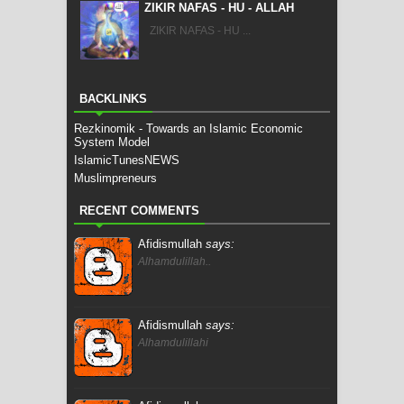
ZIKIR NAFAS - HU - ALLAH
ZIKIR NAFAS - HU ...
BACKLINKS
Rezkinomik - Towards an Islamic Economic
System Model
IslamicTunesNEWS
Muslimpreneurs
RECENT COMMENTS
Afidismullah
says:
Alhamdulillah..
Afidismullah
says:
Alhamdulillahi