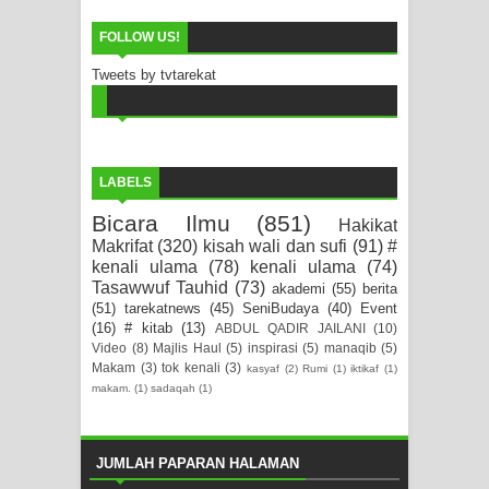
FOLLOW US!
Tweets by tvtarekat
LABELS
Bicara Ilmu
(851)
Hakikat
Makrifat
(320)
kisah wali dan sufi
(91)
#
kenali ulama
(78)
kenali ulama
(74)
Tasawwuf Tauhid
(73)
akademi
(55)
berita
(51)
tarekatnews
(45)
SeniBudaya
(40)
Event
(16)
# kitab
(13)
ABDUL QADIR JAILANI
(10)
Video
(8)
Majlis Haul
(5)
inspirasi
(5)
manaqib
(5)
Makam
(3)
tok kenali
(3)
kasyaf
(2)
Rumi
(1)
iktikaf
(1)
makam.
(1)
sadaqah
(1)
JUMLAH PAPARAN HALAMAN