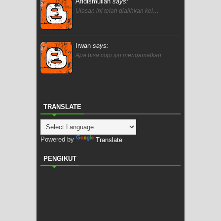
Afidismullah
says:
Ulasan ini telah dialihkan kel…
Irwan
says:
Apa bisa copi ijin mengamalkan
TRANSLATE
Powered by
Translate
PENGIKUT