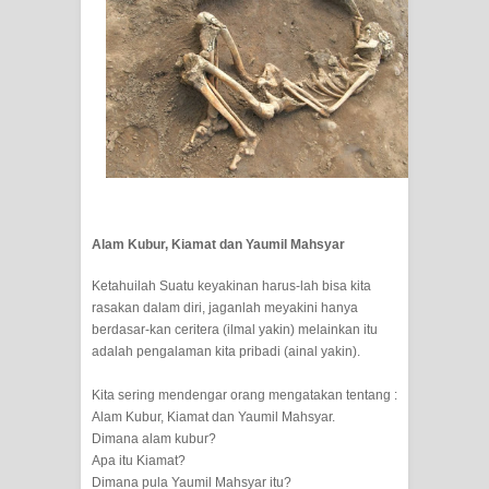
Wusul kepada Allah
Hati dan dua sayap
MUKASYAFAH MENURUT AHL AL-
SUNNAH WAL JAMA'AH: BUKAN
SEKADAR MELIHAT, TETAPI
Alam Kubur, Kiamat dan Yaumil Mahsyar
MENGENAL DIRI
Ketahuilah Suatu keyakina
n harus-lah bisa kita
rasakan dalam diri, jaganlah meyakini hanya
SYARAHAN TINGKAT TINGGI
berdasar-kan ceritera (ilmal yakin) melainkan itu
adalah pengalaman kita pribadi (ainal yakin).
TASAWWUF*
Kita sering mendengar orang mengatakan tentang :
Syahadat… tapi belum benar-benar
Alam Kubur, Kiamat dan Yaumil Mahsyar.
Dimana alam kubur?
menyaksikan.
Apa itu Kiamat?
Dimana pula Yaumil Mahsyar itu?