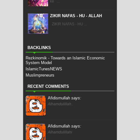
ke ...
ZIKIR NAFAS - HU - ALLAH
ZIKIR NAFAS - HU ...
BACKLINKS
Rezkinomik - Towards an Islamic Economic
System Model
IslamicTunesNEWS
Muslimpreneurs
RECENT COMMENTS
Afidismullah
says:
Alhamdulillah..
Afidismullah
says:
Alhamdulillahi