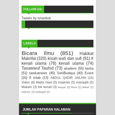
FOLLOW US!
Tweets by tvtarekat
LABELS
Bicara Ilmu
(851)
Hakikat
Makrifat
(320)
kisah wali dan sufi
(91)
#
kenali ulama
(78)
kenali ulama
(74)
Tasawwuf Tauhid
(73)
akademi
(55)
berita
(51)
tarekatnews
(45)
SeniBudaya
(40)
Event
(16)
# kitab
(13)
ABDUL QADIR JAILANI
(10)
Video
(8)
Majlis Haul
(5)
inspirasi
(5)
manaqib
(5)
Makam
(3)
tok kenali
(3)
kasyaf
(2)
Rumi
(1)
iktikaf
(1)
makam.
(1)
sadaqah
(1)
JUMLAH PAPARAN HALAMAN