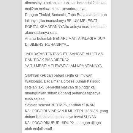
dimensinya) bukan sebuah kias berandai 2 tirakat
RAWATAN TAREKAT: APABILA
mati2an melawan akal kesadarannya.
Dengan Tirakat, Semedhi, Tapa Brata atau apapun
ALLAH MENYEMBUHKAN HATI, JIWA
lakunya, jika manusianya BELUM MELEWATI
PORTAL KEMATIANNYA itu artinya masih sebatas
TURUT MENJADI KUAT
alam sadarnya saja.
Artinya belumlah BENAR2 MATI, APALAGI HIDUP
TASAWUF: BUKAN AJARAN PELIK,
DI DIMENSI RUHANINYA...
JADI BATAS TENTANG ITU SANGATLAH JELAS
TETAPI JALAN MEMBERSIHKAN
DAN TIDAK BISA DIREKA2.
YAITU MESTI MELEWATI ALAM KEMATIANNYA.
HATI
Silahkan cek dari babad cerita keilmuwan
"Kotoran Yang Paling Bahaya Bukan
Walisongo. Bagaimana proses Sunan Kalijogo
setelah laku Semedhi mati2an di pinggir kali,
dibangunkan sunan Bonang pertanda tapanya
Pada Pakaian, Tetapi Pada Qalbi"
telah selesai.
Setelah selesai BERTAPA, barulah SUNAN
Secara Biologis Manusia itu Sama,
KALIJOGO DI AJARKAN ILMU KERUHANIAN. yang
dalam film tersebut prosesnya lewat SUNAN
Dengan Tingkat Kesadaran yang
KALIJOGO DIKUBUR HIDUP2... dengan dijaga
oleh majelis wali.
Berbeda