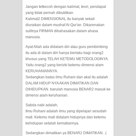
menyaksikan.
Jangan tetkecoh dengan kalimat, teori, pendapat
yang tidak pernah dibuktikan.
KISAH WALI SUFI, YANG BACAAN
Kalimat2 DIMENSIONAL itu banyak sekali
diuraikan dalam mushaf Al-Qur'an. Dikarenakan
SURAT AL-FATIHAHNYA TIDAK
sulitnya FIRMAN dibahasakan dalam ahasa
manusia.
FASIH. TAPI SINGA PUN TUNDUK
Ayat Allah ada didalam diri atau guru pembimbing
itu ada di dalam diri hanya berlaku bagi orang2
PADANYA
khusus yang TELAH KETEMU METODOLOGINYA.
Yaitu orang2 yang berizki ketemu dimensi alam
SHAYKH TAREKAT ATAU TUKANG
KERUHANIANNYA.
Sedangkan batas ilmu Ruhani dan akal itu adalah
SIHIR? JANGAN MUDAH
DALAM HIDUP NYA AKAN DIMATIKAN DAN
DIHIDUPKAN. barulah manusia BENAR2 masuk ke
TERPESONA, JANGAN JUGA
dimensi alam keruhanian.
MUDAH MENGHUKUM
Sabda nabi adalah;
Ilmu Ruhani adalah ilmu yang dipelajari sesudah
DI TANGAN MURSYID, CINTA
mati. Ketemu mati didalam hidupnya dan ketemu
kehidupan setalah kematiannya.
MENEMUKAN JALAN PULANG
Sedangkan dimatikan ya BENAR2 DIMATIKAN...(