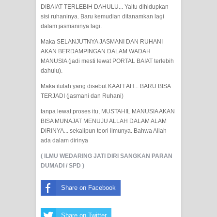
DIBAIAT TERLEBIH DAHULU... Yaitu dihidupkan
sisi ruhaninya. Baru kemudian ditanamkan lagi
dalam jasmaninya lagi.
Maka SELANJUTNYA JASMANI DAN RUHANI
AKAN BERDAMPINGAN DALAM WADAH
MANUSIA (jadi mesti lewat PORTAL BAIAT terlebih
dahulu).
Maka itulah yang disebut KAAFFAH... BARU BISA
TERJADI (jasmani dan Ruhani)
tanpa lewat proses itu, MUSTAHIL MANUSIA AKAN
BISA MUNAJAT MENUJU ALLAH DALAM ALAM
DIRINYA... sekalipun teori ilmunya. Bahwa Allah
ada dalam dirinya
( ILMU WEDARING JATI DIRI SANGKAN PARAN
DUMADI / SPD )
Share on Facebook
Share on Twitter