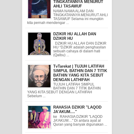
TINGKATANNYA MENURUT
AHLI TASAWUF
NAMA NAMA ALAM DAN
TINGKATANNYA MENURUT AHLI
TASAWUF Selama ini mungkin
kita pernah mendengar ...
DZIKIR HU ALLAH DAN
DZIKIR HU
DZIKIR HU ALLAH DAN DZIKIR
HU “DZIKIR adalah penghasilan
sebuah cahaya di dalam hati
(Qalbu) ...
TvTarekat | TUJUH LATIFAH
SIMPUL BATHIN DAN 7 TITIK
BATHIN YANG KITA SEBUT
DENGAN LATHIFAH
TUJUH LATIFAH SIMPUL
BATHIN DAN 7 TITIK BATHIN
YANG KITA SEBUT DENGAN LATHIFAH
Sebelum ...
RAHASIA DZIKIR "LAQOD
JA'AKUM...."
ke RAHASIA DZIKIR "LAQOD
JA'AKUM...." Di antara ayat al
Quran yang banyak digunakan ...