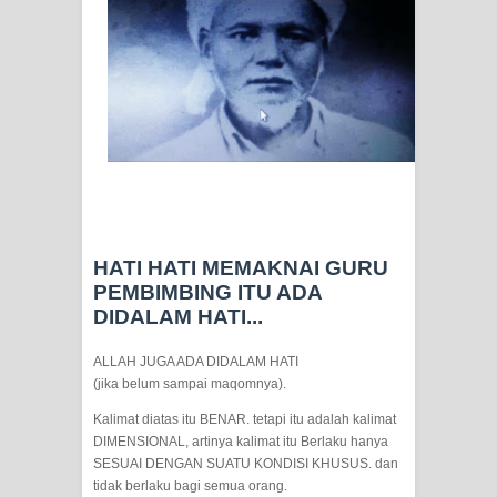
SIRHINDI)
Wusul kepada Allah
Hati dan dua sayap
MUKASYAFAH MENURUT AHL AL-
ke
SUNNAH WAL JAMA'AH: BUKAN
HATI HATI MEMAKNAI GURU
SEKADAR MELIHAT, TETAPI
PEMBIMBING ITU ADA
DIDALAM HATI...
MENGENAL DIRI
ALLAH JUGA ADA DIDALAM HATI
SYARAHAN TINGKAT TINGGI
(jika belum sampai maqomnya).
TASAWWUF*
Kalimat diatas itu BENAR. tetapi itu adalah kalimat
DIMENSIONAL, artinya kalimat itu Berlaku hanya
Syahadat… tapi belum benar-benar
SESUAI DENGAN SUATU KONDISI KHUSUS. dan
tidak berlaku bagi semua orang.