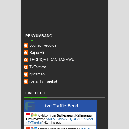
PENYUMBANG
Loonaq Records
Rajab Ali
THORIQAT DAN TASAWUF
TvTarekat
hjrozman
roslanTv Tarekat
LIVE FEED
Live Traffic Feed
A visitor from
Balikpapan, Kalimantan
Timur
viewed "
JALAL, JAMAL, QOHAR, KAMAL
- TVTarekat
"
41 mins ago
A visitor from
Beijing
viewed "
APAKAH