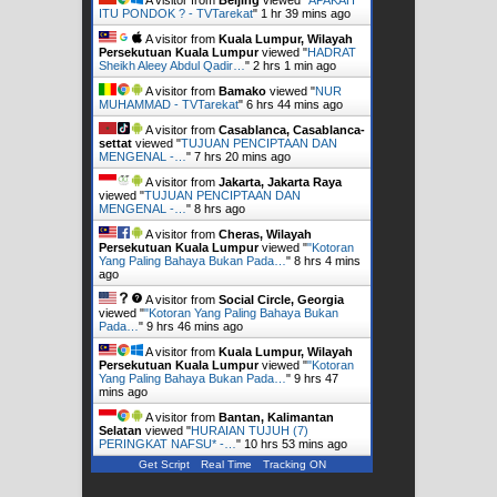
ITU PONDOK ? - TVTarekat
"
1 hr 39 mins ago
A visitor from
Kuala Lumpur, Wilayah
Persekutuan Kuala Lumpur
viewed "
HADRAT
Sheikh Aleey Abdul Qadir…
"
2 hrs 1 min ago
A visitor from
Bamako
viewed "
NUR
MUHAMMAD - TVTarekat
"
6 hrs 44 mins ago
A visitor from
Casablanca, Casablanca-
settat
viewed "
TUJUAN PENCIPTAAN DAN
MENGENAL -…
"
7 hrs 20 mins ago
A visitor from
Jakarta, Jakarta Raya
viewed "
TUJUAN PENCIPTAAN DAN
MENGENAL -…
"
8 hrs ago
A visitor from
Cheras, Wilayah
Persekutuan Kuala Lumpur
viewed "
"Kotoran
Yang Paling Bahaya Bukan Pada…
"
8 hrs 4 mins
ago
A visitor from
Social Circle, Georgia
viewed "
"Kotoran Yang Paling Bahaya Bukan
Pada…
"
9 hrs 46 mins ago
A visitor from
Kuala Lumpur, Wilayah
Persekutuan Kuala Lumpur
viewed "
"Kotoran
Yang Paling Bahaya Bukan Pada…
"
9 hrs 47
mins ago
A visitor from
Bantan, Kalimantan
Selatan
viewed "
HURAIAN TUJUH (7)
PERINGKAT NAFSU* -…
"
10 hrs 53 mins ago
Get Script
Real Time
Tracking ON