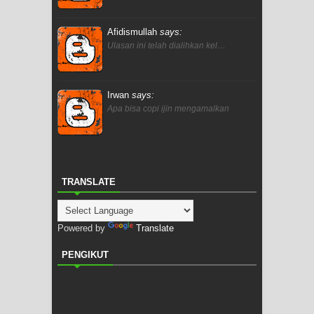
Afidismullah
says:
Ulasan ini telah dialihkan kel…
Irwan
says:
Apa bisa copi ijin mengamalkan
TRANSLATE
Powered by
Translate
PENGIKUT