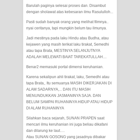
Barulah paginya selesai proses dan. Disambut
WAHDATUL WUJUD, WAHDATU
dengan sholawat atas kebesaran ilmu Rasululloh...
Pasti sudah banyak orang yang melihat filmnya..
SYUHUD, DAN MANUNGGALING
nyai ceritanya, tapi mungkin belum tau ilmunya.
KAWULA GUSTI
Jadi mestinya pada laku Hindu atau Budha, atau
kejawen yang masih terikat laku tirakat, Semedhi
WAHDATUL WUJUD ITU APA..??
atau tapa Brata, MESTINYA SELANJUTNYA
ADALAH MELEWATI BAIAT TAREKATULLAH....
Benar2 memasuki portal dimensi keruhanian.
Karena sekalipun ahli tirakat, laku, Semedhi atau
tapa Brata,. Itu semuanya MASIH DIKERJAKAN DI
ALAM SADARNYA,... DAN ITU MASIH
MENUNDUKKAN JASMANINYA SAJA. DAN
BELUM SAMPAI RUHANINYA HIDUP ATAU HIDUP
DI ALAM RUHANINYA
Silahkan baca sejarah, SUNAN PRAPEN saat
mencari ilmu keruhanian ini juga beliau dikafani
dan dilarung ke laut.....
Atau SUNAN GOSONG yang jasadnya dibakar