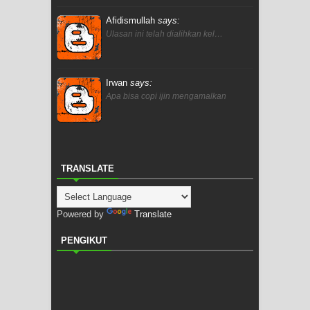
Afidismullah
says:
Ulasan ini telah dialihkan kel…
Irwan
says:
Apa bisa copi ijin mengamalkan
TRANSLATE
Powered by
Translate
PENGIKUT