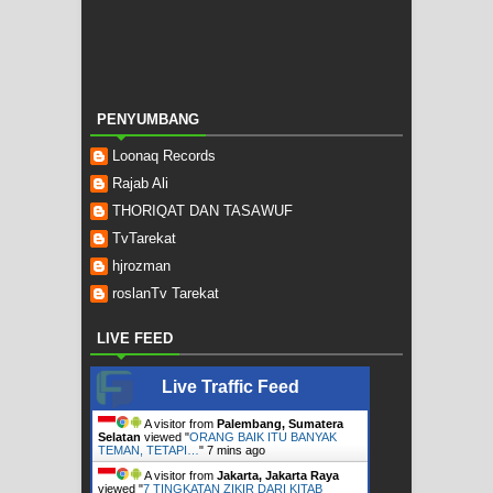
PENYUMBANG
Loonaq Records
Rajab Ali
THORIQAT DAN TASAWUF
TvTarekat
hjrozman
roslanTv Tarekat
LIVE FEED
Live Traffic Feed
A visitor from
Palembang, Sumatera
Selatan
viewed "
ORANG BAIK ITU BANYAK
TEMAN, TETAPI…
"
7 mins ago
A visitor from
Jakarta, Jakarta Raya
viewed "
7 TINGKATAN ZIKIR DARI KITAB