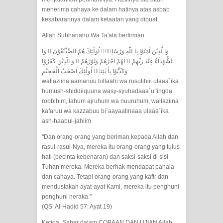
menyaksikan.
menerima cahaya ke dalam hatinya atas asbab
kesabarannya dalam ketaatan yang dibuat.
KISAH WALI SUFI, YANG BACAAN
Allah Subhanahu Wa Ta'ala berfirman:
SURAT AL-FATIHAHNYA TIDAK
وَا لَّذِيْنَ اٰمَنُوْا بِا للّٰهِ وَرُسُلِهٖۤ اُولٰٓئِكَ هُمُ الصِّدِّيْقُوْنَ ۖ وَا
لشُّهَدَآءُ عِنْدَ رَبِّهِمْ ۗ لَهُمْ اَجْرُهُمْ وَنُوْرُهُمْ ۗ وَ الَّذِيْنَ كَفَرُوْا
FASIH. TAPI SINGA PUN TUNDUK
وَكَذَّبُوْا بِاٰ يٰتِنَاۤ اُولٰٓئِكَ اَصْحٰبُ الْجَحِيْمِ
wallaziina aamanuu billaahi wa rusulihiii ulaaa`ika
PADANYA
humush-shiddiiquuna wasy-syuhadaaa`u 'ingda
robbihim, lahum ajruhum wa nuuruhum, wallaziina
SHAYKH TAREKAT ATAU TUKANG
kafaruu wa kazzabuu bi`aayaatinaaa ulaaa`ika
ash-haabul-jahiim
SIHIR? JANGAN MUDAH
"Dan orang-orang yang beriman kepada Allah dan
rasul-rasul-Nya, mereka itu orang-orang yang tulus
TERPESONA, JANGAN JUGA
hati (pecinta kebenaran) dan saksi-saksi di sisi
Tuhan mereka. Mereka berhak mendapat pahala
MUDAH MENGHUKUM
dan cahaya. Tetapi orang-orang yang kafir dan
mendustakan ayat-ayat Kami, mereka itu penghuni-
DI TANGAN MURSYID, CINTA
penghuni neraka."
(QS. Al-Hadid 57: Ayat 19)
MENEMUKAN JALAN PULANG
Ketiga, Sabar dalam COBAAN DAN UJIAN Allah,