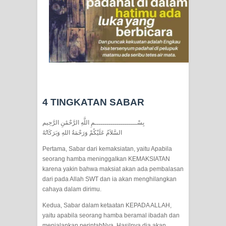
SIRHINDI)
Wusul kepada Allah
Hati dan dua sayap
MUKASYAFAH MENURUT AHL AL-
4 TINGKATAN SABAR
SUNNAH WAL JAMA'AH: BUKAN
بِسْـــــــــــــــــــــمِ اللَّهِ الرَّحْمَٰنِ الرَّحِيم
SEKADAR MELIHAT, TETAPI
السَّلاَمُ عَلَيْكُمْ وَرَحْمَةُ اللهِ وَبَرَكَاتُهُ
MENGENAL DIRI
Pertama, Sabar dari kemaksiatan, yaitu Apabila
seorang hamba meninggalkan KEMAKSIATAN
SYARAHAN TINGKAT TINGGI
karena yakin bahwa maksiat akan ada pembalasan
dari pada Allah SWT dan ia akan menghilangkan
TASAWWUF*
cahaya dalam dirimu.
Kedua, Sabar dalam ketaatan KEPADA ALLAH,
Syahadat… tapi belum benar-benar
yaitu apabila seorang hamba beramal ibadah dan
menjalankan perintahNya. Hasilnya dia akan