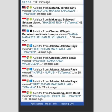
SIRRU…
"
38 mins ago
A visitor from
Marang, Terengganu
viewed "
MAKNA DAN HAKIKAT SHALAWAT -
TVTarekat
"
39 mins ago
A visitor from
Makassar, Sulawesi
Selatan
viewed "
HAKEKAT ROH - TVTarekat
"
41
mins ago
A visitor from
Cheras, Wilayah
Persekutuan Kuala Lumpur
viewed "
NAMA-
NAMA 313 UTUSAN ALLOH (RASUL…
"
50 mins
ago
A visitor from
Jakarta, Jakarta Raya
viewed "
SIFAT 20 DAN MARIFATULLAH -
TVTarekat
"
54 mins ago
A visitor from
Cirebon, Jawa Barat
viewed "
TvTarekat | NAMA NAMA
WALIYULLAH…
"
59 mins ago
A visitor from
Jakarta, Jakarta Raya
viewed "
*NAFAS - NUFUS* - TVTarekat
"
1 hr 18
mins ago
A visitor from
Jakarta, Jakarta Raya
viewed "
SIFAT 20 DAN MARIFATULLAH -
TVTarekat
"
1 hr 21 mins ago
A visitor from
Padalarang, Jawa Barat
viewed "
Ilmu Mengenal Hakikat Diri - TVTarekat
"
1 hr 30 mins ago
Get Script
Real Time
Tracking ON