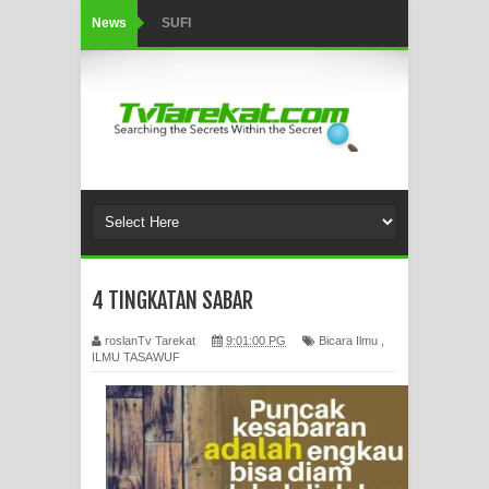
News
SUFI
Tertipu: Sehat dan Waktu Luang
HIKMAH AL-HIKAM IMAM IBNU
‘AṬĀ’ILLĀH - Peringkat-peringkat
Zikir
AHLI SUFFAH: GOLONGAN SUFI
4 TINGKATAN SABAR
PERTAMA DI ZAMAN RASULULLAH
roslanTv Tarekat
9:01:00 PG
Bicara Ilmu
,
SAW?
ILMU TASAWUF
Integritas amanah.
WAHDATUL WUJUD (IBNU ARABI)
DAN WAHDATUS SYUHUD (AHMAD