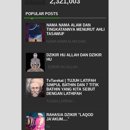
2,321,003
POPULAR POSTS
NAMA NAMA ALAM DAN
TINGKATANNYA MENURUT AHLI
TASAWUF
NAMA NAMA ALAM DAN ...
DZIKIR HU ALLAH DAN DZIKIR
HU
DZIKIR HU ALLAH ...
TvTarekat | TUJUH LATIFAH
SIMPUL BATHIN DAN 7 TITIK
BATHIN YANG KITA SEBUT
DENGAN LATHIFAH
TUJUH LATIFAH ...
RAHASIA DZIKIR "LAQOD
JA'AKUM...."
ke ...