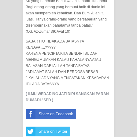
Ku yang beriman! Bertakwalah kepada Tuhanmu.
Bagi orang-orang yang berbuat baik di dunia ini
akan memperoleh kebaikan. Dan Bumi Allah itu
luas. Hanya orang-orang yang bersabarlah yang
disempurnakan pahalanya tanpa batas."
(QS. Az-Zumar 39: Ayat 10)
SABAR ITU TIDAK ADA BATASNYA
KENAPA.....?????
KARENA PENCIPTA KITA SENDIRI SUDAH
MENGUMUMKAN KALAU PAHALANYA ATAU
BALASAN DARI ALLAH TANPA BATAS.
JADI AMAT SALAH DAN BERDOSA BESAR
JIKALAU ADA YANG MENGATAKAN KESABARAN
ITU ADA BATASNYA
( ILMU WEDARING JATI DIRI SANGKAN PARAN
DUMADI / SPD )
Share on Facebook
Share on Twitter