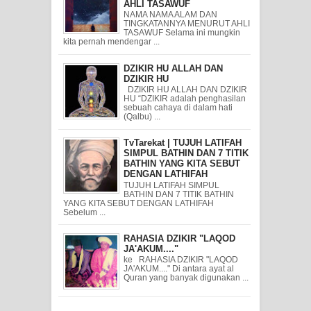
AHLI TASAWUF
NAMA NAMA ALAM DAN
TINGKATANNYA MENURUT AHLI
TASAWUF Selama ini mungkin
kita pernah mendengar ...
DZIKIR HU ALLAH DAN
DZIKIR HU
DZIKIR HU ALLAH DAN DZIKIR
HU “DZIKIR adalah penghasilan
sebuah cahaya di dalam hati
(Qalbu) ...
TvTarekat | TUJUH LATIFAH
SIMPUL BATHIN DAN 7 TITIK
BATHIN YANG KITA SEBUT
DENGAN LATHIFAH
TUJUH LATIFAH SIMPUL
BATHIN DAN 7 TITIK BATHIN
YANG KITA SEBUT DENGAN LATHIFAH
Sebelum ...
RAHASIA DZIKIR "LAQOD
JA'AKUM...."
ke RAHASIA DZIKIR "LAQOD
JA'AKUM...." Di antara ayat al
Quran yang banyak digunakan ...