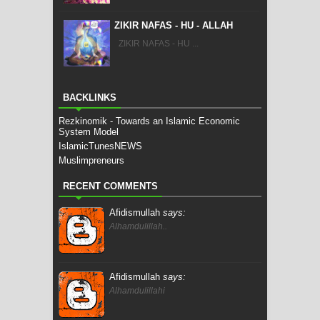
ZIKIR NAFAS - HU - ALLAH
ZIKIR NAFAS - HU ...
BACKLINKS
Rezkinomik - Towards an Islamic Economic
System Model
IslamicTunesNEWS
Muslimpreneurs
RECENT COMMENTS
Afidismullah
says:
Alhamdulillah..
Afidismullah
says:
Alhamdulillahi