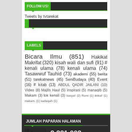
FOLLOW US!
Tweets by tvtarekat
LABELS
Bicara Ilmu
(851)
Hakikat
Makrifat
(320)
kisah wali dan sufi
(91)
#
kenali ulama
(78)
kenali ulama
(74)
Tasawwuf Tauhid
(73)
akademi
(55)
berita
(51)
tarekatnews
(45)
SeniBudaya
(40)
Event
(16)
# kitab
(13)
ABDUL QADIR JAILANI
(10)
Video
(8)
Majlis Haul
(5)
inspirasi
(5)
manaqib
(5)
Makam
(3)
tok kenali
(3)
kasyaf
(2)
Rumi
(1)
iktikaf
(1)
makam.
(1)
sadaqah
(1)
JUMLAH PAPARAN HALAMAN