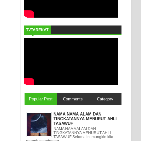
TVTAREKAT
Popular Post
Comments
Category
NAMA NAMA ALAM DAN
TINGKATANNYA MENURUT AHLI
TASAWUF
NAMA NAMA ALAM DAN
TINGKATANNYA MENURUT AHLI
TASAWUF Selama ini mungkin kita
pernah mendengar ...