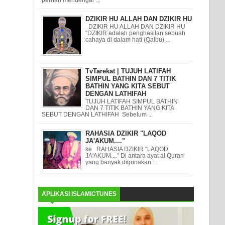
DZIKIR HU ALLAH DAN DZIKIR HU
DZIKIR HU ALLAH DAN DZIKIR HU
“DZIKIR adalah penghasilan sebuah
cahaya di dalam hati (Qalbu) ...
TvTarekat | TUJUH LATIFAH
SIMPUL BATHIN DAN 7 TITIK
BATHIN YANG KITA SEBUT
DENGAN LATHIFAH
TUJUH LATIFAH SIMPUL BATHIN
DAN 7 TITIK BATHIN YANG KITA
SEBUT DENGAN LATHIFAH Sebelum ...
RAHASIA DZIKIR "LAQOD
JA'AKUM...."
ke RAHASIA DZIKIR "LAQOD
JA'AKUM...." Di antara ayat al Quran
yang banyak digunakan ...
APLIKASI ISLAMICTUNES