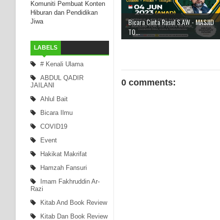
Komuniti Pembuat Konten
Hiburan dan Pendidikan
Bicara Cinta Rasul S.AW - MASJID
Jiwa
TO...
LABELS
# Kenali Ulama
ABDUL QADIR
0 comments:
JAILANI
Ahlul Bait
Bicara Ilmu
COVID19
Event
Hakikat Makrifat
Hamzah Fansuri
Imam Fakhruddin Ar-
Razi
Kitab And Book Review
Kitab Dan Book Review