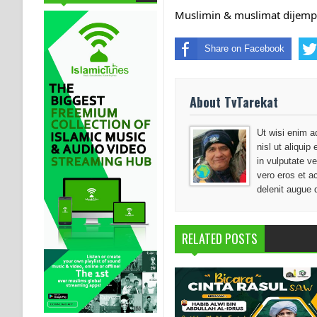
Muslimin & muslimat dijemp
Share on Facebook
About TvTarekat
Ut wisi enim a
nisl ut aliqui
in vulputate ve
vero eros et a
delenit augue 
RELATED POSTS