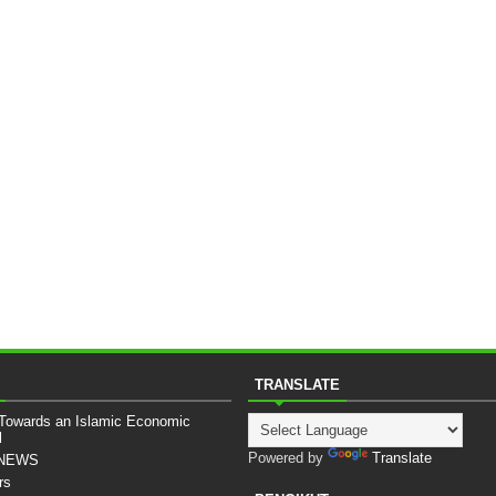
TRANSLATE
 Towards an Islamic Economic
l
Powered by
Translate
sNEWS
rs