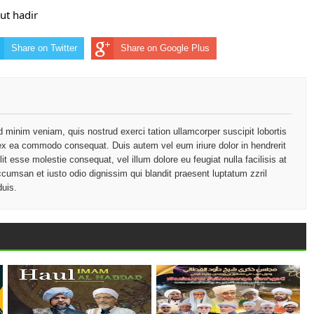
ut hadir
Share on Twitter
Share on Google Plus
d minim veniam, quis nostrud exerci tation ullamcorper suscipit lobortis
p ex ea commodo consequat. Duis autem vel eum iriure dolor in hendrerit
lit esse molestie consequat, vel illum dolore eu feugiat nulla facilisis at
ccumsan et iusto odio dignissim qui blandit praesent luptatum zzril
duis.