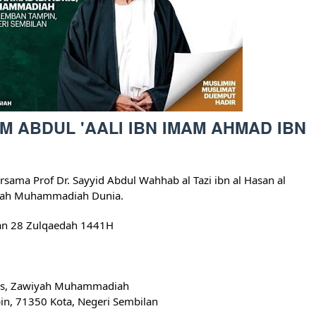
AM ABDUL 'AALI IBN IMAM AHMAD IBN
rsama Prof Dr. Sayyid Abdul Wahhab al Tazi ibn al Hasan al
adiah Muhammadiah Dunia.
an 28 Zulqaedah 1441H
is, Zawiyah Muhammadiah
in, 71350 Kota, Negeri Sembilan