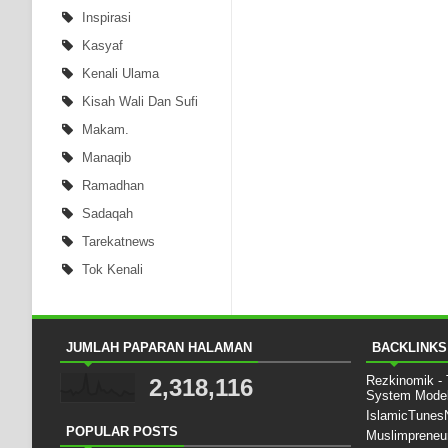
Inspirasi
Kasyaf
Kenali Ulama
Kisah Wali Dan Sufi
Makam.
Manaqib
Ramadhan
Sadaqah
Tarekatnews
Tok Kenali
JUMLAH PAPARAN HALAMAN
BACKLINKS
Rezkinomik -
2,318,116
System Mode
IslamicTune
POPULAR POSTS
Muslimpreneu