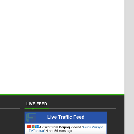
LIVE FEED
Live Traffic Feed
A visitor from
Beijing
viewed "
Guru Mursyid
- TVTarekat
"
4 hrs 56 mins ago