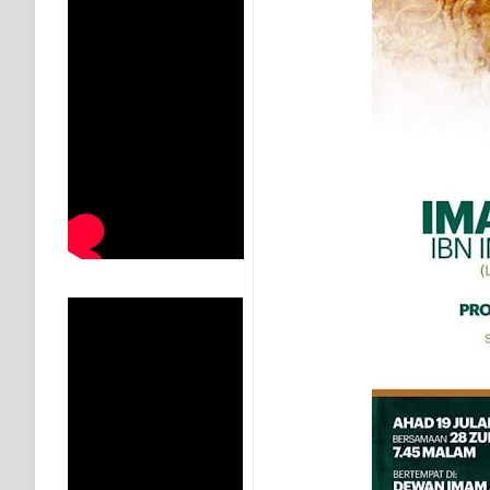
MUKASYAFAH MENURUT AHL AL-SUNNAH WAL JAMA'
SYARAHAN TINGKAT TINGGI TASAWWUF*
Syahadat… tapi belum benar-benar menyaksikan.
KISAH WALI SUFI, YANG BACAAN SURAT AL-FATIHA
SHAYKH TAREKAT ATAU TUKANG SIHIR? JANGAN
DI TANGAN MURSYID, CINTA MENEMUKAN JALAN P
RAWATAN TAREKAT: APABILA ALLAH MENYEMBUHKA
TASAWUF: BUKAN AJARAN PELIK, TETAPI JALAN M
"Kotoran Yang Paling Bahaya Bukan Pada Pakaian, Tet