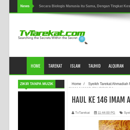
News
Secara Biologis Manusia itu Sama, Dengan Tingkat K
WAHDATUL WUJUD, WAHDATU SYUHUD, DAN MANU
WAHDATUL WUJUD ITU APA..??
SUFI
Tertipu: Sehat dan Waktu Luang
HOME
TAREKAT
ISLAM
TAUHID
ALQURAN
HIKMAH AL-HIKAM IMAM IBNU ‘AṬĀ’ILLĀH - Peringkat-p
AHLI SUFFAH: GOLONGAN SUFI PERTAMA DI ZAMA
ZIKIR TANPA MUZIK
Home
/
Syeikh Tarekat Ahmadia
IMAM AHMAD IBN IDRIS RA.
Integritas amanah.
HAUL KE 146 IMAM A
WAHDATUL WUJUD (IBNU ARABI) DAN WAHDATUS S
TvTarekat
11:44:00 PG
Sye
Wusul kepada Allah
Hati dan dua sayap