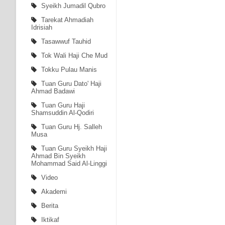
Syeikh Jumadil Qubro
Tarekat Ahmadiah
Idrisiah
Tasawwuf Tauhid
Tok Wali Haji Che Mud
Tokku Pulau Manis
Tuan Guru Dato' Haji
Ahmad Badawi
Tuan Guru Haji
Shamsuddin Al-Qodiri
Tuan Guru Hj. Salleh
Musa
Tuan Guru Syeikh Haji
Ahmad Bin Syeikh
Mohammad Said Al-Linggi
Video
Akademi
Berita
Iktikaf