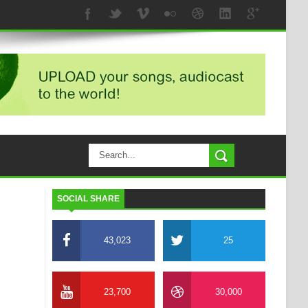
SOCIAL SHARE
43,023
25
23,700
30,000