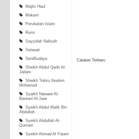
Majlis Haul
Makam
Perubatan Islam
Rumi
Sayyidah Nafisah
Selawat
SeniBudaya
Catatan Terbaru
Sheikh Abdul Qadir Al-
Jailani
Sheikh Tokku Ibrahim
Mohamad
Syaikh Nawawi Al-
Bantani Al-Jawi
Syeikh Abdul Malik Bin
Abdullah
Syeikh Abdullah Al-
Qumairi
Syeikh Ahmad Al Fatani