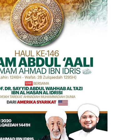
AH: BUKAN SEKADAR MELIHAT, TETAPI MENGENAL DIRI
HNYA TIDAK FASIH. TAPI SINGA PUN TUNDUK PADANYA
 MUDAH TERPESONA, JANGAN JUGA MUDAH MENGHUKUM
ULANG
N HATI, JIWA TURUT MENJADI KUAT
EMBERSIHKAN HATI
api Pada Qalbi"