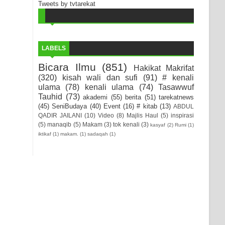
Tweets by tvtarekat
LABELS
Bicara Ilmu
(851)
Hakikat Makrifat
(320)
kisah wali dan sufi
(91)
# kenali
ulama
(78)
kenali ulama
(74)
Tasawwuf
Tauhid
(73)
akademi
(55)
berita
(51)
tarekatnews
(45)
SeniBudaya
(40)
Event
(16)
# kitab
(13)
ABDUL
QADIR JAILANI
(10)
Video
(8)
Majlis Haul
(5)
inspirasi
(5)
manaqib
(5)
Makam
(3)
tok kenali
(3)
kasyaf
(2)
Rumi
(1)
iktikaf
(1)
makam.
(1)
sadaqah
(1)