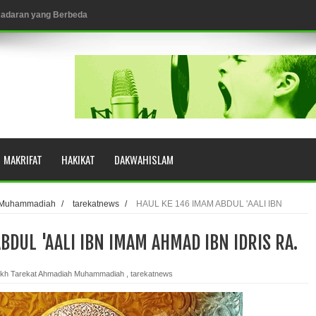
esadaran yang Berbeda
NGGALING KAWULA GUSTI
MAKRIFAT
HAKIKAT
DAKWAHISLAM
eringkat Zikir
N RASULULLAH SAW?
h Muhammadiah
/
tarekatnews
/
HAUL KE 146 IMAM ABDUL 'AALI IBN
BDUL 'AALI IBN IMAM AHMAD IBN IDRIS RA.
YUHUD (AHMAD SIRHINDI)
ikh Tarekat Ahmadiah Muhammadiah
,
tarekatnews