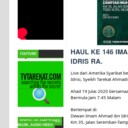
HAUL KE 146 IM
YOUTUBE
IDRIS RA.
Live dari Amerika Syarikat
be
Idrisi, Syeikh Tarekat Ahm
Ahad 19 Julai 2020 bersama
Bermula Jam 7.45 Malam
Bertempat di:
Dewan Imam Ahmad ibn Idr
PORTAL ISLAMICTUNES -
Km 35, Jalan Seremban-Tamp
MUZIK, AUDIO VIDEO